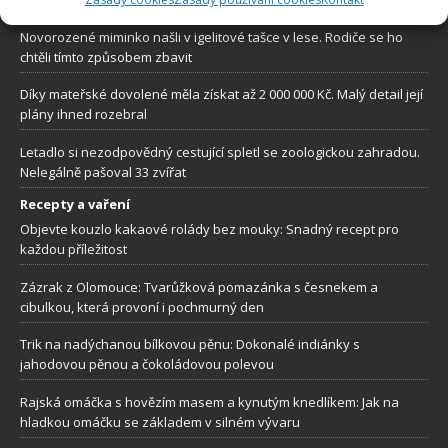
Novorozené miminko našli v igelitové tašce v lese. Rodiče se ho
chtěli tímto způsobem zbavit
Díky mateřské dovolené měla získat až 2 000 000 Kč. Malý detail její
plány ihned rozebral
Letadlo si nezodpovědný cestující spletl se zoologickou zahradou.
Nelegálně pašoval 33 zvířat
Recepty a vaření
Objevte kouzlo kakaové rolády bez mouky: Snadný recept pro
každou příležitost
Zázrak z Olomouce: Tvarůžková pomazánka s česnekem a
cibulkou, která provoní i pochmurný den
Trik na nadýchanou bílkovou pěnu: Dokonalé indiánky s
jahodovou pěnou a čokoládovou polevou
Rajská omáčka s hovězím masem a kynutým knedlíkem: Jak na
hladkou omáčku se základem v silném vývaru