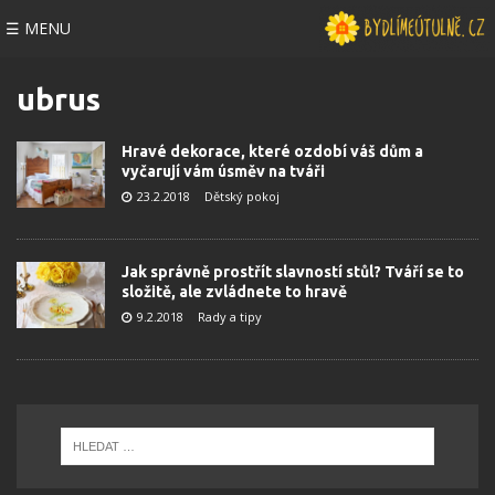
☰ MENU
ubrus
Hravé dekorace, které ozdobí váš dům a
vyčarují vám úsměv na tváři
23.2.2018
Dětský pokoj
Jak správně prostřít slavností stůl? Tváří se to
složitě, ale zvládnete to hravě
9.2.2018
Rady a tipy