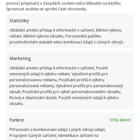
bodů
pomocí přepínačů v Zásadách cookies nebo kliknutím na tlačítko
Spravovat souhlas ve spodní části obrazovky.
6.5.2026
Statistiky
Ukládání a/nebo přístup k informacím v zařízení, Měření výkonu
reklam, Měření výkonu obsahu, Porozumění publiku
prostřednictvím statistik nebo kombinací údajů z různých zdrojů.
ŽHAVÉ NOVINKY
Marketing
Tyto rostliny odpuzují klíšťata. Ujistěte se, že je
Ukládání a/nebo přístup k informacím v zařízení, Použití
máte na zahrádce
omezených údajů k výběru reklam, Vytváření profilů pro
personalizovanou reklamu, Používání profilů k výběru
7.8.2026
personalizované reklamy, Vytváření profilů pro personalizovaný
obsah, Používání profilů pro výběr personalizovaného obsahu,
Rozvoj a zlepšování služeb, Použití omezených údajů k výběru
Pokojové rostliny pro začátečníky, které jsou
obsahu.
nenáročné a něco vydrží
7.8.2026
Funkce
Vždy aktivní
Přiřazování a kombinování údajů z jiných zdrojů údajů,
Využití dešťové vody v domácnosti: Tři
Propojení různých zařízení, Identifikace zařízení na
způsoby, jak její měkkost promění váš úklid