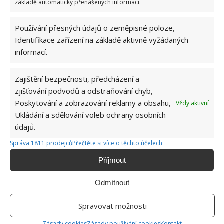
základě automaticky přenášených informací.
7.8.2026
Používání přesných údajů o zeměpisné poloze,
Identifikace zařízení na základě aktivně vyžádaných
informací.
Zajištění bezpečnosti, předcházení a
zjišťování podvodů a odstraňování chyb,
O WEBU
Poskytování a zobrazování reklamy a obsahu,
Vždy aktivní
Ukládání a sdělování voleb ochrany osobních
Sháníte zajímavé tipy jak vylepšit Váš domov? Originální nápady,
údajů.
aktuální trendy, praktické rady i inspirativní fotografie najdete na
stránkách internetového magazínu
Bydlimeutulne.cz
.
Správa 1811 prodejců
Přečtěte si více o těchto účelech
Příjmout
Lidé a svět
Odmítnout
Po extrémních vedrech přijde prudká změna: V příštích dnech nás
podle meteorologů čeká počasí, jaké už nikdo nečekal
Spravovat možnosti
57letý obchodník si všiml, jak se skupina lidí naváží do policie. Z
lásky ke své zemi se jich ihned zastal
Zásady cookies
Zásady používání cookies
Kontakt