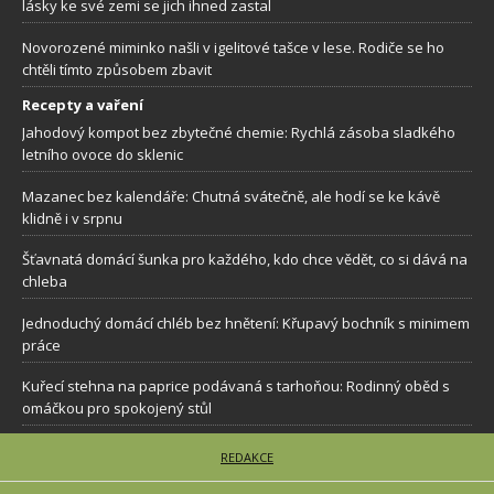
lásky ke své zemi se jich ihned zastal
Novorozené miminko našli v igelitové tašce v lese. Rodiče se ho
chtěli tímto způsobem zbavit
Recepty a vaření
Jahodový kompot bez zbytečné chemie: Rychlá zásoba sladkého
letního ovoce do sklenic
Mazanec bez kalendáře: Chutná svátečně, ale hodí se ke kávě
klidně i v srpnu
Šťavnatá domácí šunka pro každého, kdo chce vědět, co si dává na
chleba
Jednoduchý domácí chléb bez hnětení: Křupavý bochník s minimem
práce
Kuřecí stehna na paprice podávaná s tarhoňou: Rodinný oběd s
omáčkou pro spokojený stůl
REDAKCE