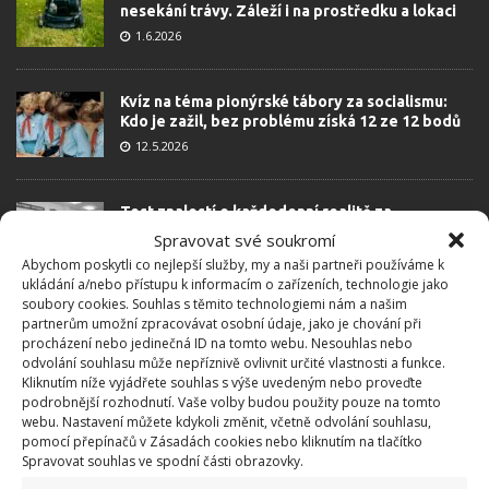
nesekání trávy. Záleží i na prostředku a lokaci
1.6.2026
Kvíz na téma pionýrské tábory za socialismu:
Kdo je zažil, bez problému získá 12 ze 12 bodů
12.5.2026
Test znalostí o každodenní realitě za
komunismu: 10 retro otázek ukáže, kdo má
Spravovat své soukromí
dobrý přehled
Abychom poskytli co nejlepší služby, my a naši partneři používáme k
23.6.2026
ukládání a/nebo přístupu k informacím o zařízeních, technologie jako
soubory cookies. Souhlas s těmito technologiemi nám a našim
partnerům umožní zpracovávat osobní údaje, jako je chování při
Retro kvíz o oblíbených autech v dobách
procházení nebo jedinečná ID na tomto webu. Nesouhlas nebo
socialismu: Tehdejší řidiči musí získat 10 z 10
odvolání souhlasu může nepříznivě ovlivnit určité vlastnosti a funkce.
bodů
Kliknutím níže vyjádřete souhlas s výše uvedeným nebo proveďte
podrobnější rozhodnutí. Vaše volby budou použity pouze na tomto
6.5.2026
webu. Nastavení můžete kdykoli změnit, včetně odvolání souhlasu,
pomocí přepínačů v Zásadách cookies nebo kliknutím na tlačítko
Spravovat souhlas ve spodní části obrazovky.