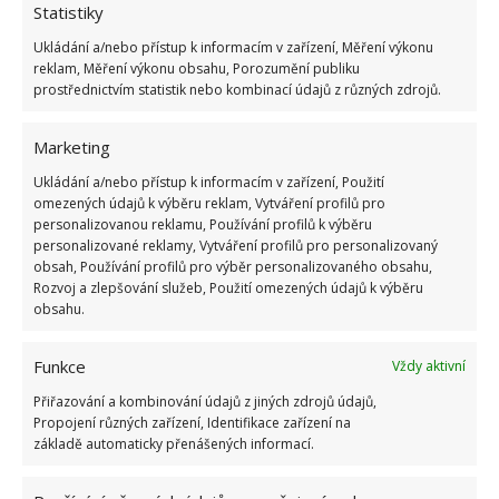
Statistiky
Ukládání a/nebo přístup k informacím v zařízení, Měření výkonu
ŽHAVÉ NOVINKY
reklam, Měření výkonu obsahu, Porozumění publiku
prostřednictvím statistik nebo kombinací údajů z různých zdrojů.
Tyto rostliny odpuzují klíšťata. Ujistěte se, že je
máte na zahrádce
Marketing
7.8.2026
Ukládání a/nebo přístup k informacím v zařízení, Použití
omezených údajů k výběru reklam, Vytváření profilů pro
personalizovanou reklamu, Používání profilů k výběru
Pokojové rostliny pro začátečníky, které jsou
personalizované reklamy, Vytváření profilů pro personalizovaný
nenáročné a něco vydrží
obsah, Používání profilů pro výběr personalizovaného obsahu,
7.8.2026
Rozvoj a zlepšování služeb, Použití omezených údajů k výběru
obsahu.
Využití dešťové vody v domácnosti: Tři
způsoby, jak její měkkost promění váš úklid
Funkce
Vždy aktivní
7.8.2026
Přiřazování a kombinování údajů z jiných zdrojů údajů,
Propojení různých zařízení, Identifikace zařízení na
základě automaticky přenášených informací.