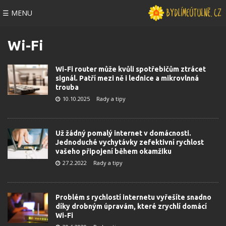
☰ MENU
Wi-Fi
Wi-Fi router může kvůli spotřebičům ztrácet
signál. Patří mezi ně i lednice a mikrovlnná
trouba
10.10.2025
Rady a tipy
Už žádný pomalý internet v domácnosti.
Jednoduché vychytávky zefektivní rychlost
vašeho připojení během okamžiku
27.2.2022
Rady a tipy
Problém s rychlostí internetu vyřešíte snadno
díky drobným úpravám, které zrychlí domácí
Wi-Fi