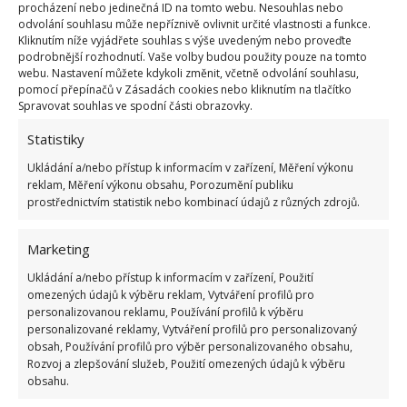
procházení nebo jedinečná ID na tomto webu. Nesouhlas nebo
Test znalostí o každodenní realitě za
odvolání souhlasu může nepříznivě ovlivnit určité vlastnosti a funkce.
komunismu: 10 retro otázek ukáže, kdo má
Kliknutím níže vyjádřete souhlas s výše uvedeným nebo proveďte
dobrý přehled
podrobnější rozhodnutí. Vaše volby budou použity pouze na tomto
23.6.2026
webu. Nastavení můžete kdykoli změnit, včetně odvolání souhlasu,
pomocí přepínačů v Zásadách cookies nebo kliknutím na tlačítko
Spravovat souhlas ve spodní části obrazovky.
Retro kvíz o oblíbených autech v dobách
Statistiky
socialismu: Tehdejší řidiči musí získat 10 z 10
bodů
Ukládání a/nebo přístup k informacím v zařízení, Měření výkonu
6.5.2026
reklam, Měření výkonu obsahu, Porozumění publiku
prostřednictvím statistik nebo kombinací údajů z různých zdrojů.
Marketing
Ukládání a/nebo přístup k informacím v zařízení, Použití
omezených údajů k výběru reklam, Vytváření profilů pro
ŽHAVÉ NOVINKY
personalizovanou reklamu, Používání profilů k výběru
personalizované reklamy, Vytváření profilů pro personalizovaný
Mouchy raději poletí o domácnost dále. Kromě
obsah, Používání profilů pro výběr personalizovaného obsahu,
chemikálií je odpudí i citron s hřebíčkem
Rozvoj a zlepšování služeb, Použití omezených údajů k výběru
obsahu.
8.8.2026