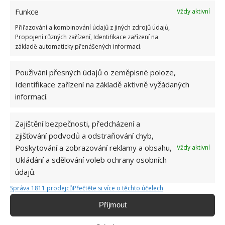
Funkce
Vždy aktivní
Díky vhodné přípravě nebudou letní horka
problém. Pomůže i zatemňování a načasované
Přiřazování a kombinování údajů z jiných zdrojů údajů,
větrání
Propojení různých zařízení, Identifikace zařízení na
8.8.2026
základě automaticky přenášených informací.
Používání přesných údajů o zeměpisné poloze,
Okurky a kopr se perfektně doplňují na zahradě
Identifikace zařízení na základě aktivně vyžádaných
i při nakládání. Díky tomuto postupu chutnají
fantasticky
informací.
8.8.2026
Zajištění bezpečnosti, předcházení a
zjišťování podvodů a odstraňování chyb,
Poskytování a zobrazování reklamy a obsahu,
Vždy aktivní
Ukládání a sdělování voleb ochrany osobních
údajů.
Správa 1811 prodejců
Přečtěte si více o těchto účelech
O WEBU
Příjmout
Sháníte zajímavé tipy jak vylepšit Váš domov? Originální nápady,