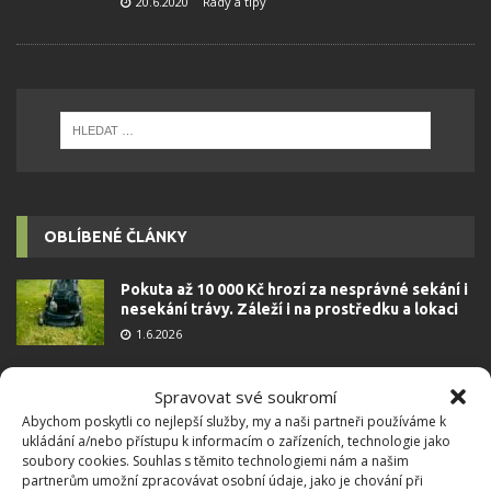
20.6.2020
Rady a tipy
OBLÍBENÉ ČLÁNKY
Pokuta až 10 000 Kč hrozí za nesprávné sekání i
nesekání trávy. Záleží i na prostředku a lokaci
1.6.2026
Spravovat své soukromí
Kvíz na téma pionýrské tábory za socialismu:
Kdo je zažil, bez problému získá 12 ze 12 bodů
Abychom poskytli co nejlepší služby, my a naši partneři používáme k
ukládání a/nebo přístupu k informacím o zařízeních, technologie jako
12.5.2026
soubory cookies. Souhlas s těmito technologiemi nám a našim
partnerům umožní zpracovávat osobní údaje, jako je chování při