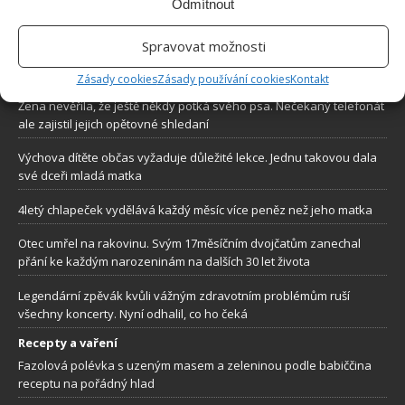
Odmítnout
aktuální trendy, praktické rady i inspirativní fotografie najdete na
stránkách internetového magazínu
Bydlimeutulne.cz
.
Spravovat možnosti
Zásady cookies
Zásady používání cookies
Kontakt
Lidé a svět
Žena nevěřila, že ještě někdy potká svého psa. Nečekaný telefonát
ale zajistil jejich opětovné shledaní
Výchova dítěte občas vyžaduje důležité lekce. Jednu takovou dala
své dceři mladá matka
4letý chlapeček vydělává každý měsíc více peněz než jeho matka
Otec umřel na rakovinu. Svým 17měsíčním dvojčatům zanechal
přání ke každým narozeninám na dalších 30 let života
Legendární zpěvák kvůli vážným zdravotním problémům ruší
všechny koncerty. Nyní odhalil, co ho čeká
Recepty a vaření
Fazolová polévka s uzeným masem a zeleninou podle babiččina
receptu na pořádný hlad