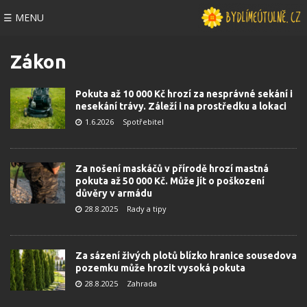
☰ MENU
Zákon
Pokuta až 10 000 Kč hrozí za nesprávné sekání i
nesekání trávy. Záleží i na prostředku a lokaci
1.6.2026
Spotřebitel
Za nošení maskáčů v přírodě hrozí mastná
pokuta až 50 000 Kč. Může jít o poškození
důvěry v armádu
28.8.2025
Rady a tipy
Za sázení živých plotů blízko hranice sousedova
pozemku může hrozit vysoká pokuta
28.8.2025
Zahrada