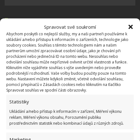
OBLÍBENÉ ČLÁNKY
Spravovat své soukromí
Abychom poskytli co nejlepší služby, my a naši partneři používáme k
Pokuta až 10 000 Kč hrozí za nesprávné sekání i
ukládání a/nebo přístupu k informacím o zařízeních, technologie jako
nesekání trávy. Záleží i na prostředku a lokaci
soubory cookies. Souhlas s těmito technologiemi nám a našim
partnerům umožní zpracovávat osobní údaje, jako je chování při
1.6.2026
procházení nebo jedinečná ID na tomto webu. Nesouhlas nebo
odvolání souhlasu může nepříznivě ovlivnit určité vlastnosti a funkce.
Kliknutím níže vyjádřete souhlas s výše uvedeným nebo proveďte
Kvíz na téma pionýrské tábory za socialismu:
podrobnější rozhodnutí. Vaše volby budou použity pouze na tomto
Kdo je zažil, bez problému získá 12 ze 12 bodů
webu. Nastavení můžete kdykoli změnit, včetně odvolání souhlasu,
12.5.2026
pomocí přepínačů v Zásadách cookies nebo kliknutím na tlačítko
Spravovat souhlas ve spodní části obrazovky.
Statistiky
Test znalostí o každodenní realitě za
komunismu: 10 retro otázek ukáže, kdo má
Ukládání a/nebo přístup k informacím v zařízení, Měření výkonu
dobrý přehled
reklam, Měření výkonu obsahu, Porozumění publiku
23.6.2026
prostřednictvím statistik nebo kombinací údajů z různých zdrojů.
Retro kvíz o oblíbených autech v dobách
Marketing