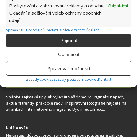
Poskytování a zobrazování reklamy a obsahu,
Vždy aktivní
Retro kvíz na téma jak vypadala doprava a
Ukládání a sdělování voleb ochrany osobních
silnice za socialismu: Pamětníci získají 10/10
bodů
údajů.
7.8.2026
Správa 1811 prodejců
Přečtěte si více o těchto účelech
Příjmout
Odmítnout
Spravovat možnosti
Zásady cookies
Zásady používání cookies
Kontakt
O WEBU
Sháníte zajímavé tipy jak vylepšit Váš domov? Originální nápady,
aktuální trendy, praktické rady i inspirativní fotografie najdete na
stránkách internetového magazínu
Bydlimeutulne.cz
.
Lidé a svět
Nejčastější důvody, proč listy orchidejí žloutnou: Špatná zálivka,