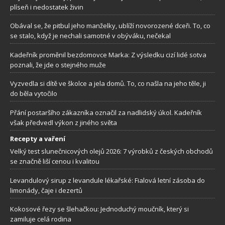
plíseň i nedostatek živin
Obával se, že pitbul jeho manželky, ublíží novorozené dceři. To, co
se stalo, když je nechali samotné v obýváku, nečekal
Kadeřník proměnil bezdomovce Marka: Z výsledku cizí lidé sotva
poznali, že jde o stejného muže
Vyzvedla si dítě ve školce a jela domů. To, co našla na jeho těle, ji
do běla vytočilo
Přání postaršího zákazníka označil za nadlidský úkol. Kadeřník
však předvedl výkon z jiného světa
Recepty a vaření
Velký test slunečnicových olejů 2026: 7 výrobků z českých obchodů
se značně liší cenou i kvalitou
Levandulový sirup z levandule lékařské: Fialová letní zásoba do
limonády, čaje i dezertů
Kokosové řezy se šlehačkou: Jednoduchý moučník, který si
zamiluje celá rodina