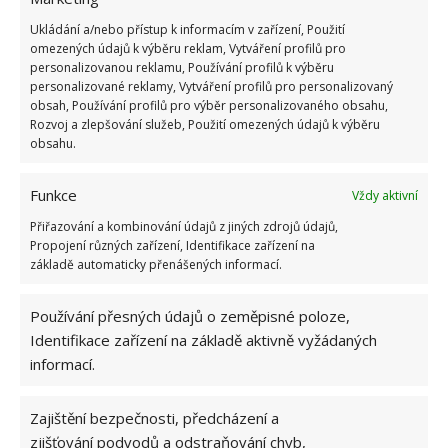
socialismu: Tehdejší řidiči musí získat 10 z 10
Ukládání a/nebo přístup k informacím v zařízení, Použití
bodů
omezených údajů k výběru reklam, Vytváření profilů pro
6.5.2026
personalizovanou reklamu, Používání profilů k výběru
personalizované reklamy, Vytváření profilů pro personalizovaný
obsah, Používání profilů pro výběr personalizovaného obsahu,
Rozvoj a zlepšování služeb, Použití omezených údajů k výběru
obsahu.
ŽHAVÉ NOVINKY
Funkce
Vždy aktivní
Přiřazování a kombinování údajů z jiných zdrojů údajů,
Proti myším je možné zakročit i bez pomoci
Propojení různých zařízení, Identifikace zařízení na
kočky. Poslouží i past s kouskem sýra nebo
základě automaticky přenášených informací.
špeku
7.8.2026
Používání přesných údajů o zeměpisné poloze,
Identifikace zařízení na základě aktivně vyžádaných
Test znalostí o životě v dobách socialismu: 10
informací.
otázek odhalí, kdo má minulý režim stále v živé
paměti
7.8.2026
Zajištění bezpečnosti, předcházení a
zjišťování podvodů a odstraňování chyb,