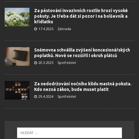
Za pěstování invazivních rostlin hrozí vysoké
pokuty. Je třeba dát si pozor i na bolševník a
křídlatku
17.4.2025
Zahrada
Sněmovna schválila zvýšení koncesionářských
poplatků. Nově se rozšířil i okruh plátců
20.3.2025
Spotřebitel
Za nedodržování nočního klidu mastná pokuta.
Kdo nezná zákon, bude muset platit
29.4.2024
Spotřebitel