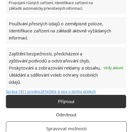
Profesionální zahradnice vytvořila přehled
Propojení různých zařízení, Identifikace zařízení na
nejnebezpečnějších škůdců rostlin a postupy,
základě automaticky přenášených informací.
jak se jich rychle zbavit
6.8.2026
Používání přesných údajů o zeměpisné poloze,
Identifikace zařízení na základě aktivně vyžádaných
informací.
Zajištění bezpečnosti, předcházení a
zjišťování podvodů a odstraňování chyb,
Poskytování a zobrazování reklamy a obsahu,
Vždy aktivní
O WEBU
Ukládání a sdělování voleb ochrany osobních
údajů.
Sháníte zajímavé tipy jak vylepšit Váš domov? Originální nápady,
Správa 1811 prodejců
Přečtěte si více o těchto účelech
aktuální trendy, praktické rady i inspirativní fotografie najdete na
stránkách internetového magazínu
Bydlimeutulne.cz
.
Příjmout
Odmítnout
Lidé a svět
Nejčastější důvody, proč listy orchidejí žloutnou: Špatná zálivka,
Spravovat možnosti
plíseň i nedostatek živin