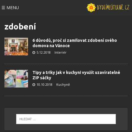
☰ MENU
zdobení
6 důvodů, proč si zamilovat zdobení svého
domova na Vánoce
5.12.2018
Interiér
Tipy a triky jak v kuchyni využít uzavíratelné
ZIP sáčky
10.10.2018
Kuchyně