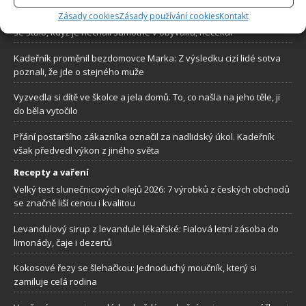
Zásady cookies
Zásady používání cookies
Kontakt
Obával se, že pitbul jeho manželky, ublíží novorozené dceři. To, co
se stalo, když je nechali samotné v obýváku, nečekal
Kadeřník proměnil bezdomovce Marka: Z výsledku cizí lidé sotva
poznali, že jde o stejného muže
Vyzvedla si dítě ve školce a jela domů. To, co našla na jeho těle, ji
do běla vytočilo
Přání postaršího zákazníka označil za nadlidský úkol. Kadeřník
však předvedl výkon z jiného světa
Recepty a vaření
Velký test slunečnicových olejů 2026: 7 výrobků z českých obchodů
se značně liší cenou i kvalitou
Levandulový sirup z levandule lékařské: Fialová letní zásoba do
limonády, čaje i dezertů
Kokosové řezy se šlehačkou: Jednoduchý moučník, který si
zamiluje celá rodina