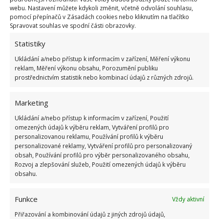
bodů
webu. Nastavení můžete kdykoli změnit, včetně odvolání souhlasu,
6.5.2026
pomocí přepínačů v Zásadách cookies nebo kliknutím na tlačítko
Spravovat souhlas ve spodní části obrazovky.
Statistiky
Ukládání a/nebo přístup k informacím v zařízení, Měření výkonu
reklam, Měření výkonu obsahu, Porozumění publiku
prostřednictvím statistik nebo kombinací údajů z různých zdrojů.
ŽHAVÉ NOVINKY
Marketing
Test znalostí o životě v dobách socialismu: 10
otázek odhalí, kdo má minulý režim stále v živé
Ukládání a/nebo přístup k informacím v zařízení, Použití
paměti
omezených údajů k výběru reklam, Vytváření profilů pro
7.8.2026
personalizovanou reklamu, Používání profilů k výběru
personalizované reklamy, Vytváření profilů pro personalizovaný
obsah, Používání profilů pro výběr personalizovaného obsahu,
Retro kvíz na téma jak vypadala doprava a
Rozvoj a zlepšování služeb, Použití omezených údajů k výběru
silnice za socialismu: Pamětníci získají 10/10
obsahu.
bodů
7.8.2026
Funkce
Vždy aktivní
Přiřazování a kombinování údajů z jiných zdrojů údajů,