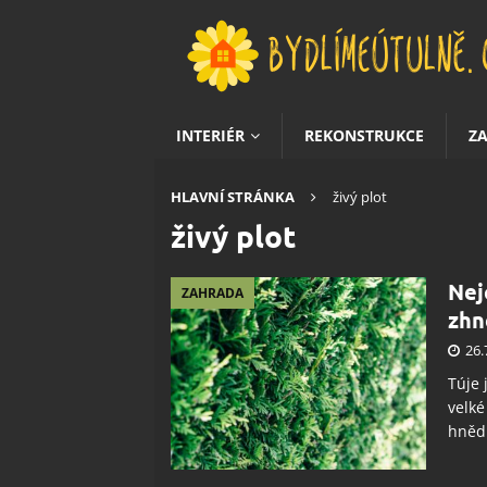
INTERIÉR
REKONSTRUKCE
Z
HLAVNÍ STRÁNKA
živý plot
živý plot
Nej
ZAHRADA
zhn
26.
Túje 
velké
hnědn