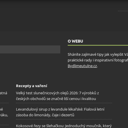
ění bezpečnosti, předcházení a zjišťování podvodů a
ňování chyb, Poskytování a zobrazování reklamy a obsahu,
Vžd
ní a sdělování voleb ochrany osobních údajů.
O WEBU
Sháníte zajímavé tipy jak vylepšit 
praktické rady i inspirativní fotog
Bydlimeutulne.cz
.
Recepty a vaření
patná
Velký test slunečnicových olejů 2026: 7 výrobků z
českých obchodů se značně liší cenou i kvalitou
né
Levandulový sirup z levandule lékařské: Fialová letní
váku,
zásoba do limonády, čaje i dezertů
Kokosové řezy se šlehačkou: Jednoduchý moučník, který