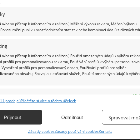
.
iky
Ž
 a/nebo přístup k informacím v zařízení, Měření výkonu reklam, Měření výkonu
Porozumění publiku prostřednictvím statistik nebo kombinací údajů z různých zdr
ing
 a/nebo přístup k informacím v zařízení, Použití omezených údajů k výběru rekla
í profilů pro personalizovanou reklamu, Používání profilů k výběru personalizov
 Vytváření profilů pro personalizovaný obsah, Používání profilů pro výběr
lizovaného obsahu, Rozvoj a zlepšování služeb, Použití omezených údajů k výběr
e
Vžd
11 prodejců
Přečtěte si více o těchto účelech
ání a kombinování údajů z jiných zdrojů údajů, Propojení různých zařízení,
kace zařízení na základě automaticky přenášených informací.
Spravovat mož
Příjmout
Odmítnout
ání přesných údajů o zeměpisné poloze, Identifikace zařízení na
Zásady cookies
Zásady používání cookies
Kontakt
ě aktivně vyžádaných informací.