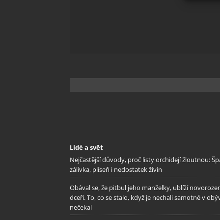
Zajišt
odstra
Ukládá
Lidé a svět
Nejčastější důvody, proč listy orchidejí žloutnou: Š
zálivka, plíseň i nedostatek živin
Obával se, že pitbul jeho manželky, ublíží novoroze
dceři. To, co se stalo, když je nechali samotné v obý
nečekal