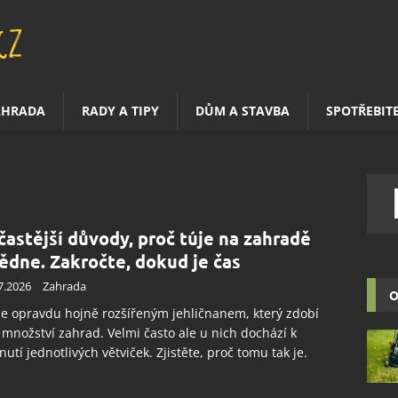
AHRADA
RADY A TIPY
DŮM A STAVBA
SPOTŘEBIT
častější důvody, proč túje na zahradě
ědne. Zakročte, dokud je čas
7.2026
Zahrada
O
je opravdu hojně rozšířeným jehličnanem, který zdobí
 množství zahrad. Velmi často ale u nich dochází k
utí jednotlivých větviček. Zjistěte, proč tomu tak je.