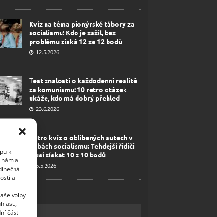
Kvíz na téma pionýrské tábory za
socialismu: Kdo je zažil, bez
problému získá 12 ze 12 bodů
12.5.2026
Test znalostí o každodenní realitě
za komunismu: 10 retro otázek
ukáže, kdo má dobrý přehled
23.6.2026
Retro kvíz o oblíbených autech v
dobách socialismu: Tehdejší řidiči
upu k
musí získat 10 z 10 bodů
i nám a
6.5.2026
edinečná
osti a
Vaše volby
uhlasu,
ní části