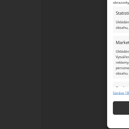
obrazovky
Statist
Ukládání
obsahu, 
Market
Ukládání
Vytvářen
reklamy,
persona
obsahu.
Funkc
Správa 18
Přiřazov
Identifi
Použív
základ