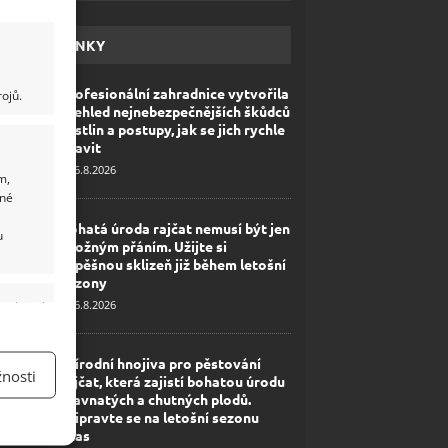
HAVÉ NOVINKY
Profesionální zahradnice vytvořila
ojů.
přehled nejnebezpečnějších škůdců
rostlin a postupy, jak se jich rychle
zbavit
6.8.2026
m,
ané
Bohatá úroda rajčat nemusí být jen
u
zbožným přáním. Užijte si
úspěšnou sklizeň již během letošní
sezony
6.8.2026
y aktivní
Přírodní hnojiva pro pěstování
nosti
rajčat, která zajistí bohatou úrodu
šťavnatých a chutných plodů.
Připravte se na letošní sezonu
včas