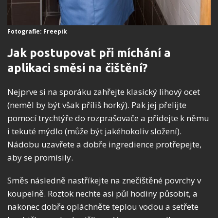
Fotografie: Freepik
Jak postupovat při míchání a
aplikaci směsi na čištění?
Nejprve si na sporáku zahřejte klasický lihový ocet
(neměl by být však příliš horký). Pak jej přelijte
pomocí trychtýře do rozprašovače a přidejte k němu
i tekuté mýdlo (může být jakéhokoliv složení).
Nádobu uzavřete a dobře ingredience protřepejte,
aby se promísily.
Směs následně nastříkejte na znečištěné povrchy v
koupelně. Roztok nechte asi půl hodiny působit, a
nakonec dobře opláchněte teplou vodou a setřete