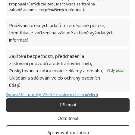
rovněž na jablečný ocet, který má přirozeně
Propojení různých zařízení, Identifikace zařízení na
antibakteriální účinky a dokonale povrchy očistí.
základě automaticky přenášených informací.
Také nezapomínejte na důkladnou dezinfekci
koupelnového závěsu, na kterém se bakterie mohou
Používání přesných údajů o zeměpisné poloze,
udržovat ve větší míře.
Identifikace zařízení na základě aktivně vyžádaných
informací.
Zdroj: Goodhousekeeping
Zajištění bezpečnosti, předcházení a
zjišťování podvodů a odstraňování chyb,
Poskytování a zobrazování reklamy a obsahu,
Vždy aktivní
Ukládání a sdělování voleb ochrany osobních
údajů.
Správa 1811 prodejců
Přečtěte si více o těchto účelech
Příjmout
Odmítnout
Spravovat možnosti