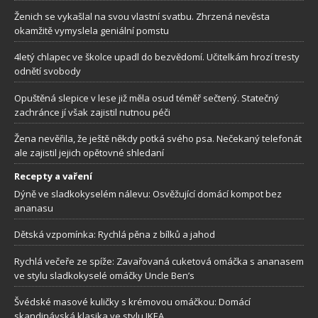
Ženich se vykašlal na svou vlastní svatbu. Zhrzená nevěsta
okamžitě vymyslela geniální pomstu
4letý chlapec ve školce upadl do bezvědomí. Učitelkám hrozí tresty
odnětí svobody
Opuštěná slepice v lese již měla osud téměř sečtený. Statečný
zachránce jí však zajistil nutnou péči
Žena nevěřila, že ještě někdy potká svého psa. Nečekaný telefonát
ale zajistil jejich opětovné shledaní
Recepty a vaření
Dýně ve sladkokyselém nálevu: Osvěžující domácí kompot bez
ananasu
Dětská vzpomínka: Rychlá pěna z bílků a jahod
Rychlá večeře ze spíže: Zavařovaná cuketová omáčka s ananasem
ve stylu sladkokyselé omáčky Uncle Ben’s
Švédské masové kuličky s krémovou omáčkou: Domácí
skandinávská klasika ve stylu IKEA