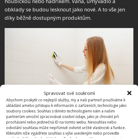
houbičkou nebo hadříkem. Vana, umyvadlo a
obklady se budou lesknout jako nové. A to vše jen
díky běžně dostupným produktům.
Spravovat své soukromí
Abychom poskytli co nejlepší služby, my a naši partneři používáme k
ukládání a/nebo přístupu k informacím o zařízeních, technologie jako
soubory cookies. Souhlas s těmito technologiemi nám a našim
partnerům umožní zpracovávat osobní údaje, jako je chování při
procházení nebo jedinečná ID na tomto webu. Nesouhlas nebo
odvolání souhlasu může nepříznivě ovlivnit určité vlastnosti a funkce.
Kliknutím níže vyjádřete souhlas s výše uvedeným nebo proveďte