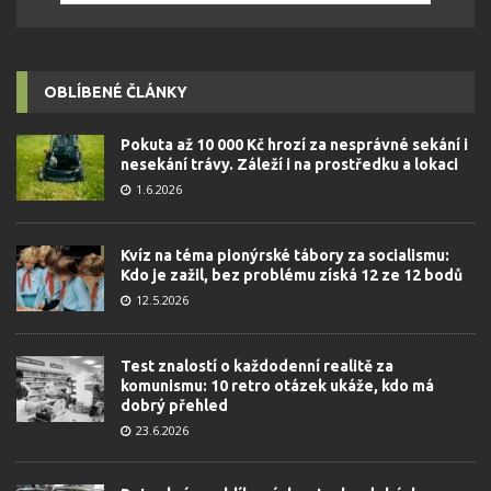
OBLÍBENÉ ČLÁNKY
Pokuta až 10 000 Kč hrozí za nesprávné sekání i
nesekání trávy. Záleží i na prostředku a lokaci
1.6.2026
Kvíz na téma pionýrské tábory za socialismu:
Kdo je zažil, bez problému získá 12 ze 12 bodů
12.5.2026
Test znalostí o každodenní realitě za
komunismu: 10 retro otázek ukáže, kdo má
dobrý přehled
23.6.2026