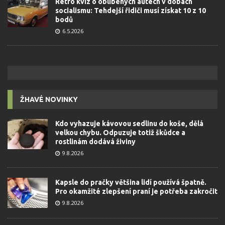
Retro kvíz o oblíbených autech v dobách
socialismu: Tehdejší řidiči musí získat 10 z 10
bodů
6.5.2026
ŽHAVÉ NOVINKY
Kdo vyhazuje kávovou sedlinu do koše, dělá
velkou chybu. Odpuzuje totiž škůdce a
rostlinám dodává živiny
9.8.2026
Kapsle do pračky většina lidí používá špatně.
Pro okamžité zlepšení praní je potřeba zakročit
9.8.2026