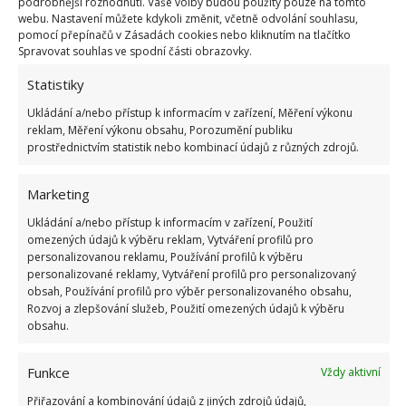
podrobnější rozhodnutí. Vaše volby budou použity pouze na tomto
Fotografie: Freepik
webu. Nastavení můžete kdykoli změnit, včetně odvolání souhlasu,
pomocí přepínačů v Zásadách cookies nebo kliknutím na tlačítko
Další metody, díky nimž účinné
Spravovat souhlas ve spodní části obrazovky.
vyčistíte povrchy v koupelně
Statistiky
Ukládání a/nebo přístup k informacím v zařízení, Měření výkonu
Trápí vás zanesené spáry mezi obklady v koupelně?
reklam, Měření výkonu obsahu, Porozumění publiku
Potom je vyčistěte pomocí směsi z jedlé sody (1/2
prostřednictvím statistik nebo kombinací údajů z různých zdrojů.
hrnku), vinného bílého octa (2 malé lžičky), Jaru (2
malé lžičky) a esenciálního oleje s citrusovým aroma
Marketing
(několik kapek). Možné je vyčistit a zároveň provonět
Ukládání a/nebo přístup k informacím v zařízení, Použití
povrchy v koupelně i díky čerstvému citronu či grepu
omezených údajů k výběru reklam, Vytváření profilů pro
personalizovanou reklamu, Používání profilů k výběru
s jemnou kuchyňskou solí. Potřebujete jen dvě
personalizované reklamy, Vytváření profilů pro personalizovaný
poloviny citrusového ovoce a asi šálek soli.
obsah, Používání profilů pro výběr personalizovaného obsahu,
Rozvoj a zlepšování služeb, Použití omezených údajů k výběru
obsahu.
Nejprve přetřete dužinou nečistoty, pak posypte solí
a nechte působit 60 minut. Nakonec smyjte
Funkce
Vždy aktivní
důkladně teplou vodou. Vsadit můžete při úklidu
Přiřazování a kombinování údajů z jiných zdrojů údajů,