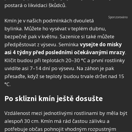
postará o likvidaci škůdců.
Kmín je v našich podmínkách dvouletá
bylinka. Můžete ho vysévat v teplém dubnu,
bezpečně pak v květnu. Sazenice si také můžete
předpěstovat z výsevu. Semínka
vysejte do misky
asi 4 týdny před posledními očekávanými mrazy
.
Klíčit budou při teplotách 20–30 °C a první rostlinky
uvidíte asi 7–14 dní po výsevu. Na záhon je pak
přesaďte, když se teploty budou trvale držet nad 15
°C.
Po sklizni kmín ještě dosušte
Vzdálenost mezi jednotlivými rostlinami by měla být
alespoň 30 cm. Kmín má rád častou zálivku a
potřebuje občas pohnojit vhodným rozpustným