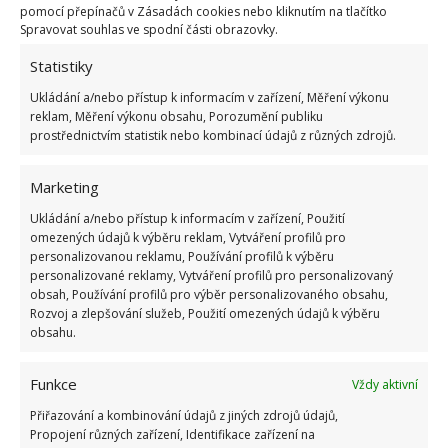
pomocí přepínačů v Zásadách cookies nebo kliknutím na tlačítko
Spravovat souhlas ve spodní části obrazovky.
Statistiky
Ukládání a/nebo přístup k informacím v zařízení, Měření výkonu
reklam, Měření výkonu obsahu, Porozumění publiku
prostřednictvím statistik nebo kombinací údajů z různých zdrojů.
Marketing
Fotografie: Pixabay
Ukládání a/nebo přístup k informacím v zařízení, Použití
Sklizené rostliny ještě řádně dosušte zavěšené ve
omezených údajů k výběru reklam, Vytváření profilů pro
snopcích, nebo je sušte v tenké vrstvě na tácu nebo
personalizovanou reklamu, Používání profilů k výběru
personalizované reklamy, Vytváření profilů pro personalizovaný
plachtě. Po usušení kmínová semínka vytřepete
obsah, Používání profilů pro výběr personalizovaného obsahu,
nebo vymlaťte a poté přeberte od nečistot.
Kmín
Rozvoj a zlepšování služeb, Použití omezených údajů k výběru
obsahu.
skladujte v nádobách na suchém tmavém místě
.
Své aroma si udrží až dva roky. Pokud si chcete kmín
Funkce
Vždy aktivní
znovu vyset, nechte některá semena zcela dozrát a
uschovejte si je pro následující sezónu.
Přiřazování a kombinování údajů z jiných zdrojů údajů,
Propojení různých zařízení, Identifikace zařízení na