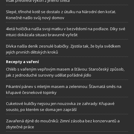
však předvedl výkon z jiného světa
Slepé, třínohé kotě se dostalo z útulku na Národní den koťat.
Konečně našlo svůj nový domov
4letá holčička našla svoji matku v bezvědomí na podlaze. Díky své
intuici dokázala situaci bravurně vyřešit
Dívka našla deník zesnulé babičky. Zjistila tak, že byla svědkem
jejích prvních dětských kroků
Recepty a vaření
Chléb s vařeným vepřovým masem a šťávou: Staročeský způsob,
jak z jednoduché suroviny udělat pořádné jídlo
Pikantní pánev s mletým masem a zeleninou: Šťavnatá směs na
křupavé česnekové topinky
Cuketové kuličky nejsou jen nouzovka ze zahrady: Křupavé
sousto, po kterém se doma jen zapráší
Zavařená dýně do moučníků: Zimní zásoba bez konzervantů a
zbytečné práce