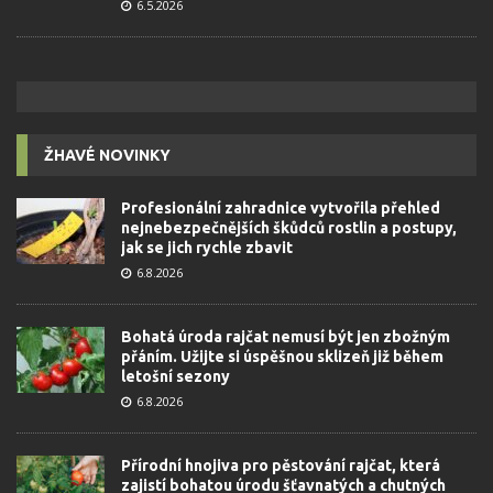
6.5.2026
ŽHAVÉ NOVINKY
Profesionální zahradnice vytvořila přehled
nejnebezpečnějších škůdců rostlin a postupy,
jak se jich rychle zbavit
6.8.2026
Bohatá úroda rajčat nemusí být jen zbožným
přáním. Užijte si úspěšnou sklizeň již během
letošní sezony
6.8.2026
Přírodní hnojiva pro pěstování rajčat, která
zajistí bohatou úrodu šťavnatých a chutných