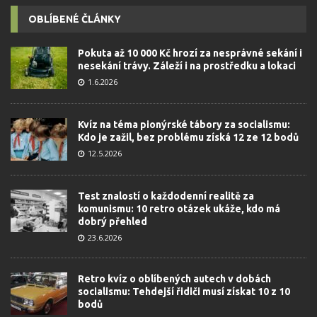
OBLÍBENÉ ČLÁNKY
Pokuta až 10 000 Kč hrozí za nesprávné sekání i
nesekání trávy. Záleží i na prostředku a lokaci
1.6.2026
Kvíz na téma pionýrské tábory za socialismu:
Kdo je zažil, bez problému získá 12 ze 12 bodů
12.5.2026
Test znalostí o každodenní realitě za
komunismu: 10 retro otázek ukáže, kdo má
dobrý přehled
23.6.2026
Retro kvíz o oblíbených autech v dobách
socialismu: Tehdejší řidiči musí získat 10 z 10
bodů