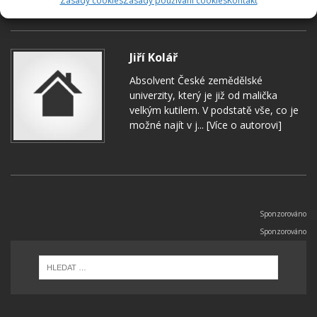
Zásady cookies
Zásady používání cookies
Kontakt
KMÍN
PĚSTOVÁNÍ KMÍNU
SÁZENÍ KMÍNU
Jiří Kolář
Absolvent České zemědělské
univerzity, který je již od malička
velkým kutilem. V podstatě vše, co je
možné najít v j...
[Více o autorovi]