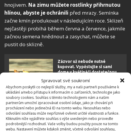
hnojivem.
Na zimu můžete rostlinky přihrnutou
hlínou, abyste je ochránili
před mrazy. Semínka
začne kmín produkovat v následujícím roce. Sklizeň
nejčastěji probíhá během června a července, jakmile
začnou semena hnědnout a zasychat, můžete se
pustit do sklizně.
Zázvor už nebude nutné
kupovat. Vypěstujte si sami
doma v květináči dostatečnou
zásobu. Pěstování zvládne i
Spravovat své soukromí
začátečník
Abychom poskytli co nejlepší služby, my a naši partneři používáme k
ukládání a/nebo přístupu k informacím o zařízeních, technologie jako
soubory cookies. Souhlas s těmito technologiemi nám a našim
partnerům umožní zpracovávat osobní údaje, jako je chování při
procházení nebo jedinečná ID na tomto webu. Nesouhlas nebo
odvolání souhlasu může nepříznivě ovlivnit určité vlastnosti a funkce.
Kliknutím níže vyjádřete souhlas s výše uvedeným nebo proveďte
podrobnější rozhodnutí. Vaše volby budou použity pouze na tomto
webu. Nastavení můžete kdykoli změnit, včetně odvolání souhlasu,