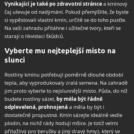
Vynikající je také po zdravotní stránce
a kmínový
čaj ulevuje od nadýmání. Pokud přemýšlíte, že byste
si vypěstovali vlastní kmín, určitě se do toho pusťte.
Na vaši zahradu přitáhne i užitečné tvory, kteří se
starají o likvidaci škůdců.
Vyberte mu nejteplejší místo na
slunci
Rostliny kmínu potřebují poměrně dlouhé období
tepla, aby vyprodukovaly zralá semena. Na zahradě
jim proto vyberte to nejslunnější místo. Půda, do níž
budete rostliny sázet,
by měla být řádně
odplevelená, prohnojená
a měla by být i
dostatečně propustná. Kmín sázejte ideálně vedle
plodin, na nichž rády hodují mšice. Je totiž velmi
přitažlivý pro berušky a jiný dravý hmyz, který se