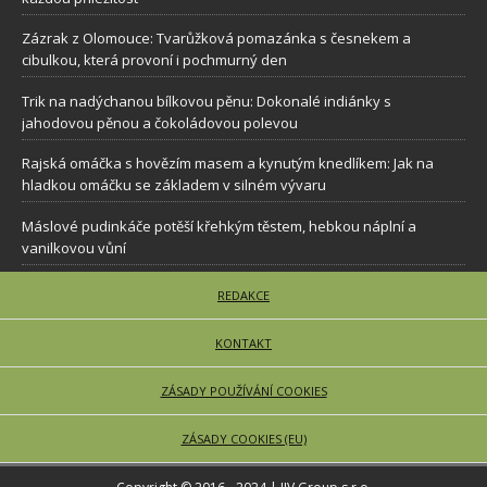
Zázrak z Olomouce: Tvarůžková pomazánka s česnekem a
cibulkou, která provoní i pochmurný den
Trik na nadýchanou bílkovou pěnu: Dokonalé indiánky s
jahodovou pěnou a čokoládovou polevou
Rajská omáčka s hovězím masem a kynutým knedlíkem: Jak na
hladkou omáčku se základem v silném vývaru
Máslové pudinkáče potěší křehkým těstem, hebkou náplní a
vanilkovou vůní
REDAKCE
KONTAKT
ZÁSADY POUŽÍVÁNÍ COOKIES
ZÁSADY COOKIES (EU)