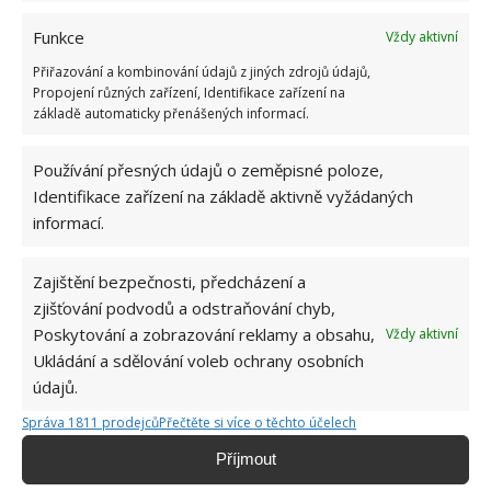
však postačí svítidla bez senzoru.
Funkce
Vždy aktivní
Světla s úsporkami a LED diodami
Přiřazování a kombinování údajů z jiných zdrojů údajů,
Propojení různých zařízení, Identifikace zařízení na
Co se energetické spotřeby týče jde-li vám o
základě automaticky přenášených informací.
maximální úsporu energie, zaměřte svou pozornost
Používání přesných údajů o zeměpisné poloze,
na svítidla s tzv. úsporkami a LED diodami.
Identifikace zařízení na základě aktivně vyžádaných
Průkopníkem v úsporných venkovních svítidlech je
informací.
značka Phillips. Velmi ekonomická jsou například
svítidla Ecomoods.
Zajištění bezpečnosti, předcházení a
zjišťování podvodů a odstraňování chyb,
Šetřete energií
Poskytování a zobrazování reklamy a obsahu,
Vždy aktivní
Ukládání a sdělování voleb ochrany osobních
Moderního a reprezentativního osvětlení exteriéru
údajů.
dosáhnete například nástěnným venkovním
Správa 1811 prodejců
Přečtěte si více o těchto účelech
svítidlem Philips 16338/47/16 ECOMOODS
BAMBOO, které je k dostání na e-shopu e-light.cz. Z
Příjmout
kategorie nástěnných svítidel této značky za zmínku