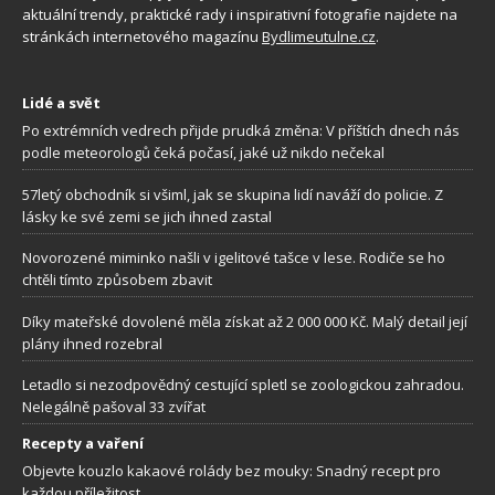
aktuální trendy, praktické rady i inspirativní fotografie najdete na
stránkách internetového magazínu
Bydlimeutulne.cz
.
Lidé a svět
Po extrémních vedrech přijde prudká změna: V příštích dnech nás
podle meteorologů čeká počasí, jaké už nikdo nečekal
57letý obchodník si všiml, jak se skupina lidí naváží do policie. Z
lásky ke své zemi se jich ihned zastal
Novorozené miminko našli v igelitové tašce v lese. Rodiče se ho
chtěli tímto způsobem zbavit
Díky mateřské dovolené měla získat až 2 000 000 Kč. Malý detail její
plány ihned rozebral
Letadlo si nezodpovědný cestující spletl se zoologickou zahradou.
Nelegálně pašoval 33 zvířat
Recepty a vaření
Objevte kouzlo kakaové rolády bez mouky: Snadný recept pro
každou příležitost