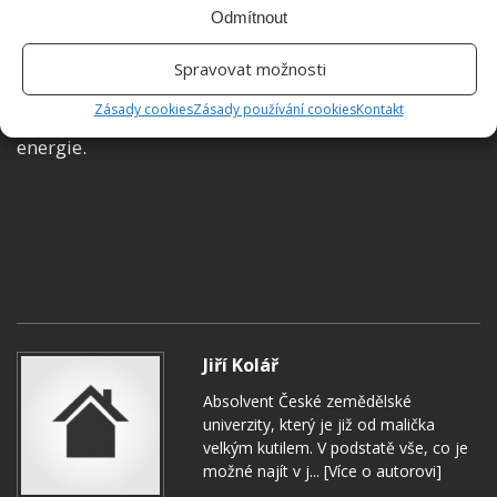
Odmítnout
stojí i model se senzorem pohybu Philips
16352/93/16 ECOMOODS BRIDGE PIR senzor.
Spravovat možnosti
Konkrétně s těmito svítidly ve srovnání s klasickou
Zásady cookies
Zásady používání cookies
Kontakt
žárovkou ušetříte až osmdesát procent elektrické
energie.
Jiří Kolář
Absolvent České zemědělské
univerzity, který je již od malička
velkým kutilem. V podstatě vše, co je
možné najít v j...
[Více o autorovi]