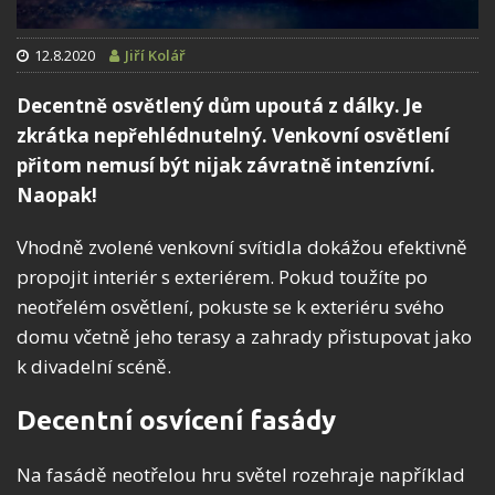
12.8.2020
Jiří Kolář
Decentně osvětlený dům upoutá z dálky. Je
zkrátka nepřehlédnutelný. Venkovní osvětlení
přitom nemusí být nijak závratně intenzívní.
Naopak!
Vhodně zvolené venkovní svítidla dokážou efektivně
propojit interiér s exteriérem. Pokud toužíte po
neotřelém osvětlení, pokuste se k exteriéru svého
domu včetně jeho terasy a zahrady přistupovat jako
k divadelní scéně.
Decentní osvícení fasády
Na fasádě neotřelou hru světel rozehraje například