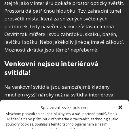
stejně jako v interiéru dokáže prostor opticky zvětšit.
Prostoru dá patřičnou hloubku. Tzv. zahradní tunel
prosvětlí místa, která za snížených světelných
podmínek, tedy navečer a v noci zůstávají temná.
Osvítit tak můžete i svou zahrádku, skalku, bazén,
lavičku i sošku. Nebo jakékoliv jiné zajímavé zákoutí.
Možnosti zkrátka jsou téměř nepřeberné.
Venkovní nejsou interiérová
svítidla!
Na venkovní svítidla jsou samozřejmě kladeny
mnohem vyšší nároky než na svítidla interiérová.
Jsou totiž vystavena na pospas počasí, tedy dešti,
Spravovat své soukromí
větru, přímému slunci i mrazu. A těm všem musí po
Abychom poskytli co nejlepší služby, my a naši partneři používáme k
všech stránkách odolávat.
ukládání a/nebo přístupu k informacím o zařízeních, technologie jako
soubory cookies. Souhlas s těmito technologiemi nám a našim