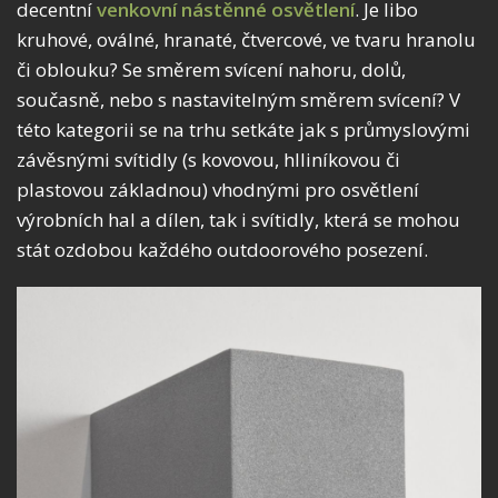
decentní
venkovní nástěnné osvětlení
. Je libo
kruhové, oválné, hranaté, čtvercové, ve tvaru hranolu
či oblouku? Se směrem svícení nahoru, dolů,
současně, nebo s nastavitelným směrem svícení? V
této kategorii se na trhu setkáte jak s průmyslovými
závěsnými svítidly (s kovovou, hlliníkovou či
plastovou základnou) vhodnými pro osvětlení
výrobních hal a dílen, tak i svítidly, která se mohou
stát ozdobou každého outdoorového posezení.