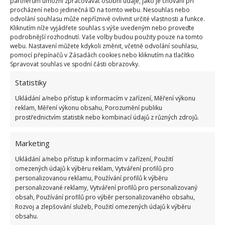
partnerům umožní zpracovávat osobní údaje, jako je chování při
Bezpečí na prvním místě
procházení nebo jedinečná ID na tomto webu. Nesouhlas nebo
odvolání souhlasu může nepříznivě ovlivnit určité vlastnosti a funkce.
Kliknutím níže vyjádřete souhlas s výše uvedeným nebo proveďte
Nejdůležitějším parametrem při výběru venkovního
podrobnější rozhodnutí. Vaše volby budou použity pouze na tomto
osvětlení je bezpečnost celého systému. Při výběru
webu. Nastavení můžete kdykoli změnit, včetně odvolání souhlasu,
pomocí přepínačů v Zásadách cookies nebo kliknutím na tlačítko
se tedy v první řadě zaměřte na tzv. stupeň
IP
Spravovat souhlas ve spodní části obrazovky.
ochrany
(někdy se setkáte s pojmem stupeň krytí).
Statistiky
Ten by se měl pohybovat mezi IP 44 a IP 68. Tato
cifra, s níž se setkáte na obalu každého výrobku,
Ukládání a/nebo přístup k informacím v zařízení, Měření výkonu
reklam, Měření výkonu obsahu, Porozumění publiku
označuje odolnost proti vniknutí tekutin a cizích
prostřednictvím statistik nebo kombinací údajů z různých zdrojů.
předmětů do svítidla.
Marketing
Svítidla s čidlem či bez?
Ukládání a/nebo přístup k informacím v zařízení, Použití
omezených údajů k výběru reklam, Vytváření profilů pro
Pokud osvětlujete místo, na němž se často
personalizovanou reklamu, Používání profilů k výběru
pohybujete, doporučujeme investici do světla s
personalizované reklamy, Vytváření profilů pro personalizovaný
obsah, Používání profilů pro výběr personalizovaného obsahu,
čidlem. To se, jakmile detekuje pohyb, automaticky
Rozvoj a zlepšování služeb, Použití omezených údajů k výběru
zapne. Pro osvětlení méně frekventovaných míst vám
obsahu.