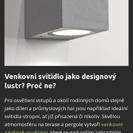
Venkovní svítidlo jako designový
lustr? Proč ne?
Pro osvětlení vstupů a okolí rodinných domů stejně
jako dílen a průmyslových hal jsou například ideální
svítidla stropní, ať již přisazená či nikoliv. Skvělou
atmomosféru na terase a pergole vytvoří
venkovní
závěsné osvětlení
, které se nad vaším zahradním