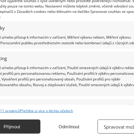
 níže vyjádřete souhlas s výše uvedeným nebo proveďte podrobnější rozhodnutí. 
dlo
. Často bývají tato svítidla doplněna pohybovým
žity pouze na tomto webu. Nastavení můžete kdykoli změnit, včetně odvolání so
epínačů v Zásadách cookies nebo kliknutím na tlačítko Spravovat souhlas ve spod
t světlo rozsvěcet, pokud se blížíte ke dveřím. V
.
o korespondovat se stylem a barvou vašeho domu,
iky
.
 a/nebo přístup k informacím v zařízení, Měření výkonu reklam, Měření výkonu
hodeb
Porozumění publiku prostřednictvím statistik nebo kombinací údajů z různých zdr
ing
 bude třeba dostatek osvětlení pro odložení
ěji se používají
stropní svítidla
, případně vypadají
 a/nebo přístup k informacím v zařízení, Použití omezených údajů k výběru rekla
í profilů pro personalizovanou reklamu, Používání profilů k výběru personalizov
emusíte se obávat použít několik světelných
 Vytváření profilů pro personalizovaný obsah, Používání profilů pro výběr
it
LED žárovky
, které jsou velmi úsporné, takže i
lizovaného obsahu, Rozvoj a zlepšování služeb, Použití omezených údajů k výběr
nízkou spotřebu energie. V rodinných domech bývá
 zde je rovněž zapotřebí dostatek světla, nechcete
e
Vžd
na ně nevidíte. Samozřejmě můžete použít i zde
11 prodejců
Přečtěte si více o těchto účelech
m moderní variantou jsou
LED bodovky
či
LED
ání a kombinování údajů z jiných zdrojů údajů, Propojení různých zařízení,
kace zařízení na základě automaticky přenášených informací.
odem, který je tak perfektně a ne příliš
Spravovat mož
Příjmout
Odmítnout
í rovněž
LED pásky
nejen díky jejich úspornému