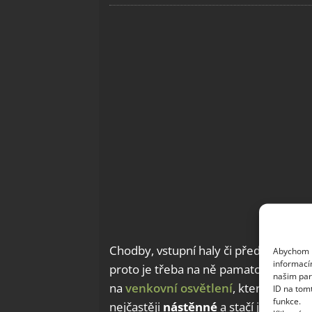
Chodby, vstupní haly či předsíně tvoř
Abychom p
informací
proto je třeba na ně pamatovat i při 
našim par
na
venkovní osvětlení
, které je dob
ID na tom
funkce.
nejčastěji
nástěnné
a stačí jej uchyti