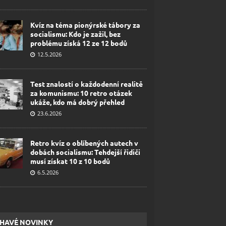
Kvíz na téma pionýrské tábory za
socialismu: Kdo je zažil, bez
problému získá 12 ze 12 bodů
12.5.2026
Test znalostí o každodenní realitě
za komunismu: 10 retro otázek
ukáže, kdo má dobrý přehled
23.6.2026
Retro kvíz o oblíbených autech v
dobách socialismu: Tehdejší řidiči
musí získat 10 z 10 bodů
6.5.2026
HAVÉ NOVINKY