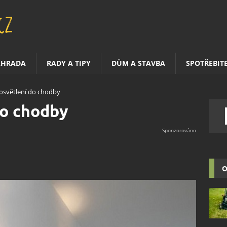
AHRADA
RADY A TIPY
DŮM A STAVBA
SPOTŘEBIT
 osvětlení do chodby
do chodby
O