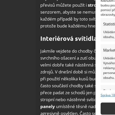
Kliknutím
převisů můžete použít i
stropní svíti
budou pou
pomocí př
senzorem, abyste se nemuseli obtěžova
obrazovky
každém případě by toto svítidlo měl
Statist
protože bude každému hned na očích
Ukládání
Interiérová svítidla do c
obsahu, 
Market
Jakmile vejdete do chodby či zádveří,
svrchního ošacení a zutí obuvi. Nejčast
Ukládání
Vytvářen
velmi dobře také nástěnná svítidla. N
reklamy,
zdrojů. V dnešní době si můžete koup
persona
obsahu.
při použití několika kusů budou mít 
často součástí chodby také schodiště,
Funkc
přece padat ze schodů jen proto, že 
Správa 18
stropní nebo nástěnné svítidlo, ovše
Přiřazov
Identifi
panely
umístěné těsně nad každým sch
agresivně osvětlen. Často se používaj