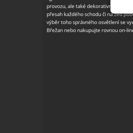
Použív
provozu, ale také dekorativnímu chara
základ
přesah každého schodu či na zeď podél
výběr toho správného osvětlení se vy
Zajišt
Břežan nebo nakupujte rovnou on-lin
odstra
Ukládá