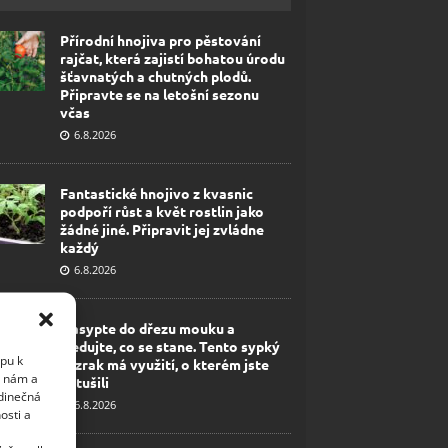
Přírodní hnojiva pro pěstování
rajčat, která zajistí bohatou úrodu
šťavnatých a chutných plodů.
Připravte se na letošní sezonu
včas
6.8.2026
Fantastické hnojivo z kvasnic
podpoří růst a květ rostlin jako
žádné jiné. Připravit jej zvládne
každý
6.8.2026
Nasypte do dřezu mouku a
sledujte, co se stane. Tento sypký
upu k
zázrak má využití, o kterém jste
i nám a
netušili
edinečná
6.8.2026
osti a