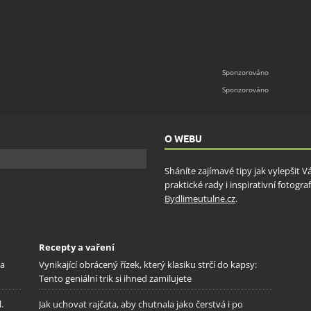
O WEBU
Sháníte zajímavé tipy jak vylepšit 
praktické rady i inspirativní fotog
Bydlimeutulne.cz
.
Recepty a vaření
na
Vynikající obrácený řízek, který klasiku strčí do kapsy:
Tento geniální trik si ihned zamilujete
.
Jak uchovat rajčata, aby chutnala jako čerstvá i po