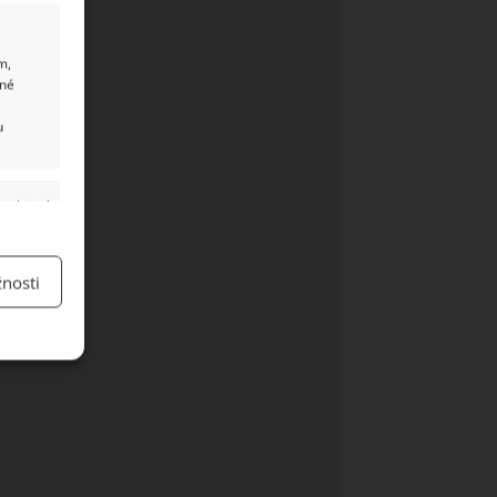
m,
ané
u
y aktivní
nosti
y aktivní