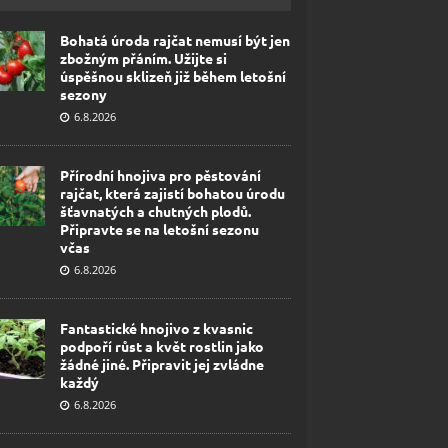
Bohatá úroda rajčat nemusí být jen
zbožným přáním. Užijte si
úspěšnou sklizeň již během letošní
sezony
6.8.2026
Přírodní hnojiva pro pěstování
rajčat, která zajistí bohatou úrodu
šťavnatých a chutných plodů.
Připravte se na letošní sezonu
včas
6.8.2026
Fantastické hnojivo z kvasnic
podpoří růst a květ rostlin jako
žádné jiné. Připravit jej zvládne
každý
6.8.2026