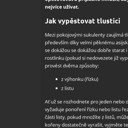
nejvíce užívat.
Jak vypěstovat tlustici
Mezi pokojovými sukulenty zaujímá tlu
především díky velmi pěknému asijsk
se dokážou se dokážou dobře starat i z
rostlinku (pokud si nedovezete již vy
provést dvěma způsoby:
z výhonku (řízku)
z listu
Ať už se rozhodnete pro jeden nebo d
vyžaduje ponoření řízku nebo listu ře
části listy, pokud množíte z listů, mů
kořeny dostatečně vyrašit, vyjměte t