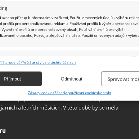
ing
 a/nebo přístup k informacím v zařízení, Použití omezených údajů k výběru rekla
í profilů pro personalizovanou reklamu, Používání profilů k výběru personalizov
 Vytváření profilů pro personalizovaný obsah, Používání profilů pro výběr
lizovaného obsahu, Rozvoj a zlepšování služeb, Použití omezených údajů k výběr
e
Vžd
11 prodejců
Přečtěte si více o těchto účelech
ání a kombinování údajů z jiných zdrojů údajů, Propojení různých zařízení,
kace zařízení na základě automaticky přenášených informací.
Spravovat mož
Příjmout
Odmítnout
ání přesných údajů o zeměpisné poloze, Identifikace zařízení na
Zásady cookies
Zásady používání cookies
Kontakt
ě aktivně vyžádaných informací.
růstu, je potřeba se o ni starat obdobně jako o
 jarních a letních měsících. V této době by se měla
ění bezpečnosti, předcházení a zjišťování podvodů a
ňování chyb, Poskytování a zobrazování reklamy a obsahu,
Vžd
ní a sdělování voleb ochrany osobních údajů.
ru