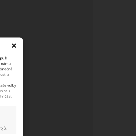
upu k
i nám a
edinečná
osti a
Vaše volby
uhlasu,
ní části
ojů.