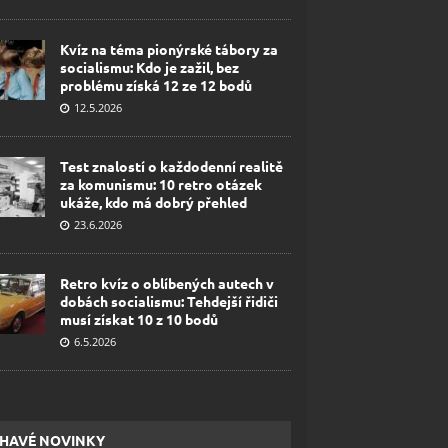
Kvíz na téma pionýrské tábory za
socialismu: Kdo je zažil, bez
problému získá 12 ze 12 bodů
12.5.2026
Test znalostí o každodenní realitě
za komunismu: 10 retro otázek
ukáže, kdo má dobrý přehled
23.6.2026
Retro kvíz o oblíbených autech v
dobách socialismu: Tehdejší řidiči
musí získat 10 z 10 bodů
6.5.2026
HAVÉ NOVINKY