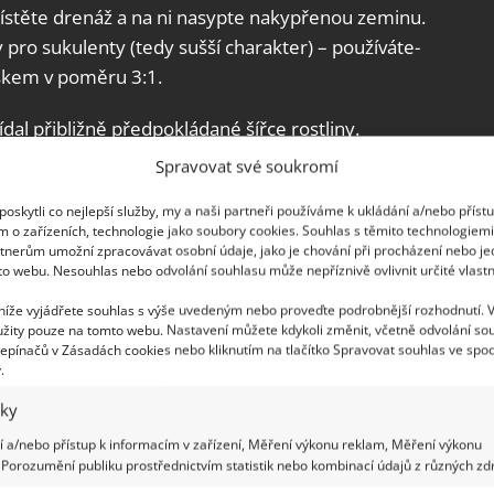
ístěte drenáž a na ni nasypte nakypřenou zeminu.
 pro sukulenty (tedy sušší charakter) – používáte-
pískem v poměru 3:1.
dal přibližně předpokládané šířce rostliny.
a být umístěna na světlých místech bytu, ideálně
Spravovat své soukromí
výhonku by se měl objevit do tří týdnů, po celou
oskytli co nejlepší služby, my a naši partneři používáme k ukládání a/nebo příst
.
m o zařízeních, technologie jako soubory cookies. Souhlas s těmito technologiem
tnerům umožní zpracovávat osobní údaje, jako je chování při procházení nebo j
to webu. Nesouhlas nebo odvolání souhlasu může nepříznivě ovlivnit určité vlastn
 níže vyjádřete souhlas s výše uvedeným nebo proveďte podrobnější rozhodnutí. 
žity pouze na tomto webu. Nastavení můžete kdykoli změnit, včetně odvolání so
epínačů v Zásadách cookies nebo kliknutím na tlačítko Spravovat souhlas ve spod
.
iky
 a/nebo přístup k informacím v zařízení, Měření výkonu reklam, Měření výkonu
Porozumění publiku prostřednictvím statistik nebo kombinací údajů z různých zdr