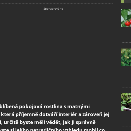
 oblíbená pokojová rostlina s matnými
která příjemně dotváří interiér a zároveň jej
ti, určitě byste měli vědět, jak ji správně
te si jejího netradičního vzhledu mohli co