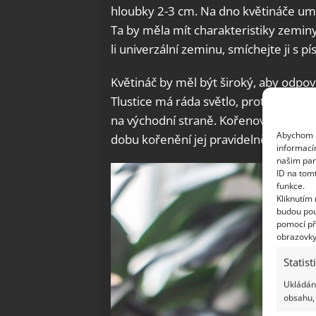
hloubky 2-3 cm. Na dno květináče um
Ta by měla mít charakteristiky zeminy
li univerzální zeminu, smíchejte ji s 
Květináč by měl být široký, aby odpoví
Tlustice má ráda světlo, proto by měl
na východní straně. Kořenový systém 
Abychom p
dobu kořenění jej pravidelně zvlhčujte
informací
našim par
ID na tom
funkce.
Kliknutím
budou pou
pomocí př
obrazovky
Statist
Ukládání
obsahu, 