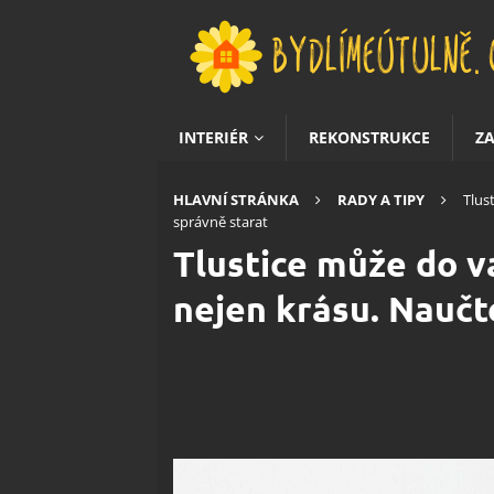
INTERIÉR
REKONSTRUKCE
Z
HLAVNÍ STRÁNKA
RADY A TIPY
Tlus
správně starat
Tlustice může do 
nejen krásu. Naučte