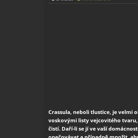
Crassula, neboli tlustice, je velmi
voskovými listy vejcovitého tvaru, 
čistí. Daří-li se jí ve vaší domácnos
opečovávat a případně množit, abys