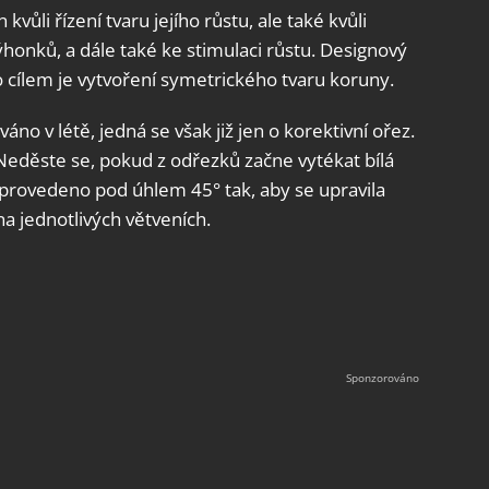
kvůli řízení tvaru jejího růstu, ale také kvůli
ýhonků, a dále také ke stimulaci růstu. Designový
ho cílem je vytvoření symetrického tvaru koruny.
áno v létě, jedná se však již jen o korektivní ořez.
 Neděste se, pokud z odřezků začne vytékat bílá
 provedeno pod úhlem 45° tak, aby se upravila
a jednotlivých větveních.