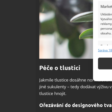
Market
Ukládání
Vytvářen
reklamy,
persona
obsahu.
Funkc
Správa 18
Přiřazov
Identifi
Péče o tlustici
Použív
základ
Jakmile tlustice dosáhne normálového 
jiné sukulenty – tedy dodávat výživu v
Zajišt
tlustice hnojit.
odstra
Ukládá
Ořezávání do designového tva