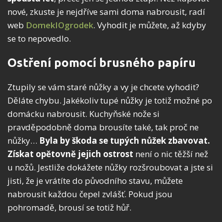
nové, zkuste je nejdříve sami doma nabrousit, radí
web
DomekIOgrodek
. Vyhodit je můžete, až kdyby
se to nepovedlo.
Ostření pomocí brusného papíru
Ztupily se vám staré nůžky a vy je chcete vyhodit?
Děláte chybu. Jakékoliv tupé nůžky je totiž možné po
domácku nabrousit. Kuchyňské nože si
pravděpodobně doma brousíte také, tak proč ne
nůžky…
Byla by škoda se tupých nůžek zbavovat.
Získat opětovně jejich ostrost
není o nic těžší než
u nožů. Jestliže dokážete nůžky rozšroubovat a jste si
jisti, že je vrátíte do původního stavu, můžete
nabrousit každou čepel zvlášť. Pokud jsou
pohromadě, brousí se totiž hůř.