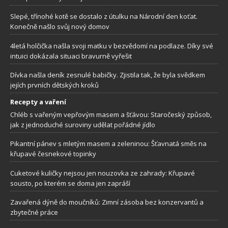
Slepé, třínohé kotě se dostalo z útulku na Národní den koťat.
Konečně našlo svůj nový domov
4letá holčička našla svoji matku v bezvědomí na podlaze. Díky své
intuici dokázala situaci bravurně vyřešit
Dívka našla deník zesnulé babičky. Zjistila tak, že byla svědkem
jejích prvních dětských kroků
Recepty a vaření
Chléb s vařeným vepřovým masem a šťávou: Staročeský způsob,
jak z jednoduché suroviny udělat pořádné jídlo
Pikantní pánev s mletým masem a zeleninou: Šťavnatá směs na
křupavé česnekové topinky
Cuketové kuličky nejsou jen nouzovka ze zahrady: Křupavé
sousto, po kterém se doma jen zapráší
Zavařená dýně do moučníků: Zimní zásoba bez konzervantů a
zbytečné práce