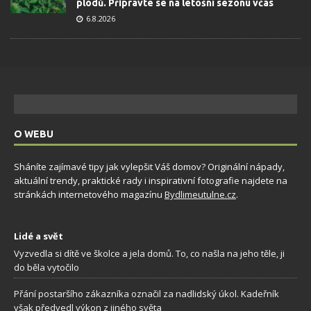
plodů. Připravte se na letošní sezonu včas
6.8.2026
O WEBU
Sháníte zajímavé tipy jak vylepšit Váš domov? Originální nápady,
aktuální trendy, praktické rady i inspirativní fotografie najdete na
stránkách internetového magazínu
Bydlimeutulne.cz
.
Lidé a svět
Vyzvedla si dítě ve školce a jela domů. To, co našla na jeho těle, ji
do běla vytočilo
Přání postaršího zákazníka označil za nadlidský úkol. Kadeřník
však předvedl výkon z jiného světa