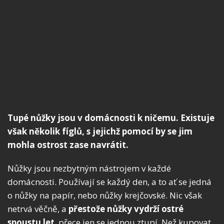
Tupé nůžky jsou v domácnosti k ničemu. Existuje
však několik fíglů, s jejichž pomocí by se jim
mohla ostrost zase navrátit.
Nůžky jsou nezbytným nástrojem v každé
domácnosti. Používají se každý den, a to ať se jedná
o nůžky na papír, nebo nůžky krejčovské. Nic však
netrvá věčně, a
přestože nůžky vydrží ostré
spoustu let
, přece jen se jednou ztupí. Než kupovat