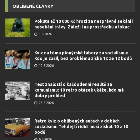
OBLÍBENÉ ČLÁNKY
Pokuta až 10 000 Kč hrozí za nesprávné sekání i
nesekání trávy. Záleží i na prostředku a lokaci
1.6.2026
Kvíz na téma pionýrské tábory za socialismu:
Kdo je zažil, bez problému získá 12 ze 12 bodů
12.5.2026
Test znalostí o každodenní realitě za
komunismu: 10 retro otázek ukáže, kdo má
dobrý přehled
23.6.2026
Retro kvíz o oblíbených autech v dobách
socialismu: Tehdejší řidiči musí získat 10 z 10
bodů
6.5.2026