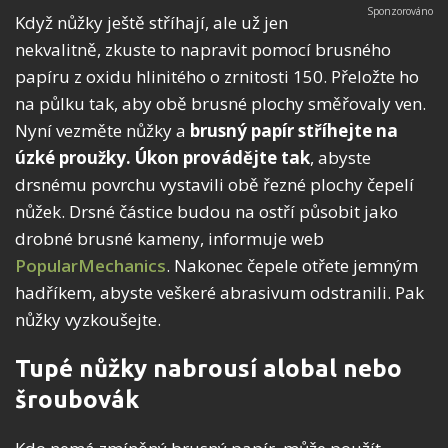
Když nůžky ještě stříhají, ale už jen
nekvalitně, zkuste to napravit pomocí brusného
papíru z oxidu hlinitého o zrnitosti 150. Přeložte ho
na půlku tak, aby obě brusné plochy směřovaly ven.
Nyní vezměte nůžky a
brusný papír stříhejte na
úzké proužky. Úkon provádějte tak
, abyste
drsnému povrchu vystavili obě řezné plochy čepelí
nůžek. Drsné částice budou na ostří působit jako
drobné brusné kameny, informuje web
PopularMechanics
. Nakonec čepele otřete jemným
hadříkem, abyste veškeré abrasivum odstranili. Pak
nůžky vyzkoušejte.
Tupé nůžky nabrousí alobal nebo
šroubovák