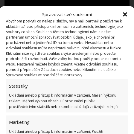
Spravovat své soukromí
Abychom poskytli co nejlepší služby, my a naši partneři používáme k
ukládání a/nebo přístupu k informacím o zařízeních, technologie jako
soubory cookies. Souhlas s těmito technologiemi nám a našim
partnerům umožní zpracovávat osobní údaje, jako je chování při
K ostření nůžek můžete v domácích podmínkách
procházení nebo jedinečná ID na tomto webu. Nesouhlas nebo
odvolání souhlasu může nepříznivě ovlivnit určité vlastnosti a funkce.
využít běžný brousek. Navlhčete jeho hrubší stranu
Kliknutím níže vyjádřete souhlas s výše uvedeným nebo proveďte
buď vodou, anebo stolním olejem. V tomto případě
podrobnější rozhodnutí. Vaše volby budou použity pouze na tomto
webu. Nastavení můžete kdykoli změnit, včetně odvolání souhlasu,
by bylo dobré, kdybyste mohli brousit každou čepel
pomocí přepínačů v Zásadách cookies nebo kliknutím na tlačítko
samostatně.
Vnitřní stranu čepele přiložte na
Spravovat souhlas ve spodní části obrazovky.
brousek
a jemným přítlakem táhněte po celé délce
Statistiky
kamene. Proveďte 10–20krát. Zkušení kutilové
Ukládání a/nebo přístup k informacím v zařízení, Měření výkonu
mohou naostřit nůžky elektrickou bruskou.
reklam, Měření výkonu obsahu, Porozumění publiku
Nezapomeňte však na ochranné pomůcky: rukavice a
prostřednictvím statistik nebo kombinací údajů z různých zdrojů.
brýle.
Marketing
Ukládání a/nebo přístup k informacím v zařízení, Použití