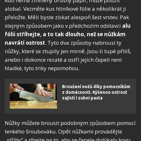
Kdo nemá zmíněný brusný papír, může použít
alobal. Vezměte kus hliníkové fólie a několikrát ji
přeložte. Měli byste získat alespoň šest vrstev. Pak
stejným způsobem jako v předchozím odstavci
alu
fólii stříhejte, a to tak dlouho, než se nůžkám
navrátí ostrost
. Tyto dva způsoby nabrousí ty
nůžky, které se ztupily jen mírně. Jsou-li tupé příliš,
anebo i dokonce rezaté a ostří jejich čepelí není
hladké, tyto triky nepomohou.
Broušení nožů díky pomocníkům
z domácnosti. Kýženou ostrost
zajistí i zubní pasta
Nůžky můžete brousit podobným způsobem pomocí
tenkého šroubováku. Opět nůžkami provádějte
„střihy“ a dbejte na to, aby se čepele dotýkaly kovu