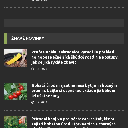
ŽHAVÉ NOVINKY
Profesionální zahradnice vytvořila přehled
nejnebezpečnějších škůdců rostlin a postupy,
jak se jich rychle zbavit
6.8.2026
Bohatá úroda rajčat nemusí být jen zbožným
přáním. Užijte si úspěšnou sklizeň již během
letošní sezony
6.8.2026
Přírodní hnojiva pro pěstování rajčat, která
zajistí bohatou úrodu šťavnatých a chutných