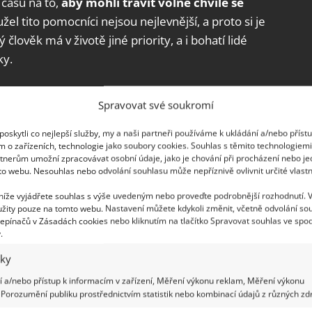
 času na to,
aby mohli trávit volné chvíle se
žel tito pomocníci nejsou nejlevnější, a proto si je
lověk má v životě jiné priority, a i bohatí lidé
ky.
lika minut
Spravovat své soukromí
u a nechcete si najmout uklízečku, pravděpodobně
oskytli co nejlepší služby, my a naši partneři používáme k ukládání a/nebo příst
 naučili
několik málo triků, jak například
m o zařízeních, technologie jako soubory cookies. Souhlas s těmito technologiem
tnerům umožní zpracovávat osobní údaje, jako je chování při procházení nebo j
triky se nemusí hodit pouze těm, kteří úklid nemají
to webu. Nesouhlas nebo odvolání souhlasu může nepříznivě ovlivnit určité vlastn
kaná návštěva a nemají na tuto činnost příliš
 níže vyjádřete souhlas s výše uvedeným nebo proveďte podrobnější rozhodnutí. 
žity pouze na tomto webu. Nastavení můžete kdykoli změnit, včetně odvolání so
epínačů v Zásadách cookies nebo kliknutím na tlačítko Spravovat souhlas ve spod
.
iky
 a/nebo přístup k informacím v zařízení, Měření výkonu reklam, Měření výkonu
Porozumění publiku prostřednictvím statistik nebo kombinací údajů z různých zdr