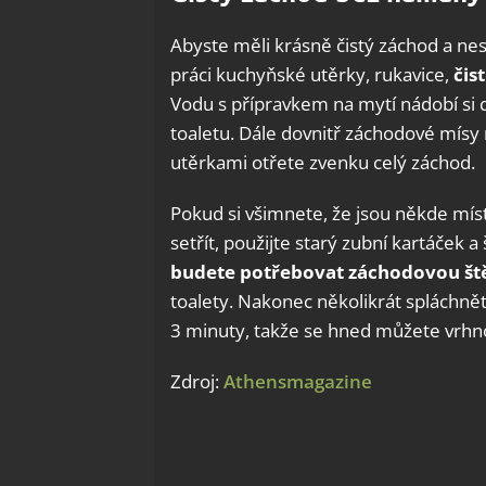
Abyste měli krásně čistý záchod a nest
práci kuchyňské utěrky, rukavice,
čis
Vodu s přípravkem na mytí nádobí si d
toaletu. Dále dovnitř záchodové mísy n
utěrkami otřete zvenku celý záchod.
Pokud si všimnete, že jsou někde mís
setřít, použijte starý zubní kartáček 
budete potřebovat záchodovou št
toalety. Nakonec několikrát spláchně
3 minuty, takže se hned můžete vrhnou
Zdroj:
Athensmagazine