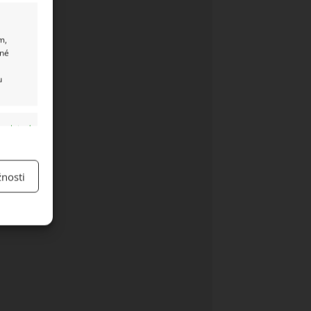
m,
ané
u
y aktivní
nosti
y aktivní