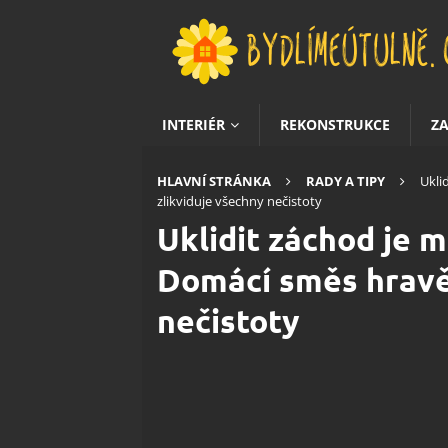
INTERIÉR
REKONSTRUKCE
Z
HLAVNÍ STRÁNKA
RADY A TIPY
Ukli
zlikviduje všechny nečistoty
Uklidit záchod je 
Domácí směs hravě
nečistoty