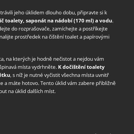
rávili jeho úklidem dlouho dobu, připravte si k
tič toalety, saponát na nádobí (170 ml) a vodu
.
ejte do rozprašovače, zamíchejte a postříkejte
alijte prostředek na čištění toalet a papírovými
ta, na kterých je hodně nečistot a nejdou vám
a špinavá místa vydrhněte.
K dočištění toalety
ětku
, s níž je nutné vyčistit všechna místa uvnitř
te a máte hotovo. Tento úklid vám zabere přibližně
t na úklid dalších míst.