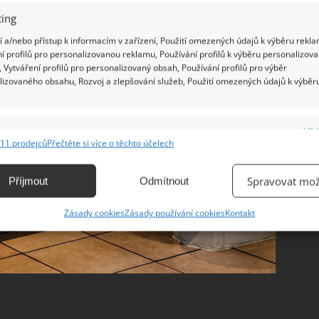
ing
 a/nebo přístup k informacím v zařízení, Použití omezených údajů k výběru rekla
í profilů pro personalizovanou reklamu, Používání profilů k výběru personalizov
 Vytváření profilů pro personalizovaný obsah, Používání profilů pro výběr
lizovaného obsahu, Rozvoj a zlepšování služeb, Použití omezených údajů k výběr
e
Vžd
11 prodejců
Přečtěte si více o těchto účelech
ání a kombinování údajů z jiných zdrojů údajů, Propojení různých zařízení,
kace zařízení na základě automaticky přenášených informací.
Spravovat mož
Příjmout
Odmítnout
ání přesných údajů o zeměpisné poloze, Identifikace zařízení na
Zásady cookies
Zásady používání cookies
Kontakt
ě aktivně vyžádaných informací.
ění bezpečnosti, předcházení a zjišťování podvodů a
ňování chyb, Poskytování a zobrazování reklamy a obsahu,
Vžd
ní a sdělování voleb ochrany osobních údajů.