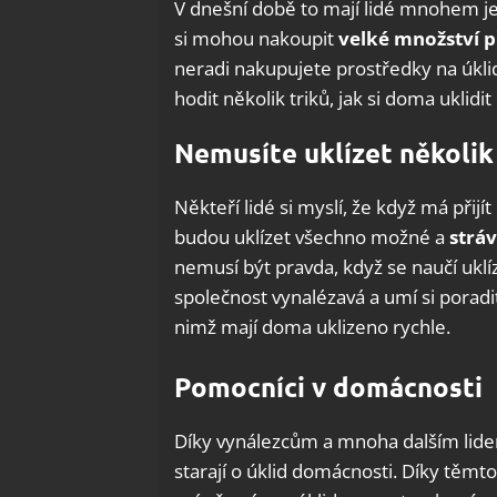
V dnešní době to mají lidé mnohem jed
si mohou nakoupit
velké množství p
neradi nakupujete prostředky na úklid
hodit několik triků, jak si doma uklidit
Nemusíte uklízet několik
Někteří lidé si myslí, že když má přij
budou uklízet všechno možné a
stráv
nemusí být pravda, když se naučí uklíz
společnost vynalézavá a umí si poradit,
nimž mají doma uklizeno rychle.
Pomocníci v domácnosti
Díky vynálezcům a mnoha dalším lidem
starají o úklid domácnosti. Díky tě