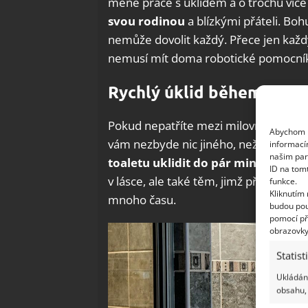
méně práce s úklidem a o trochu více
svou rodinou
a blízkými přáteli. Bohu
nemůže dovolit každý. Přece jen každý č
nemusí mít doma robotické pomocní
Rychlý úklid během něko
Pokud nepatříte mezi milovníky úklid
Abychom p
vám nezbyde nic jiného, než abyste se
informací
našim par
toaletu uklidit do pár minut
. Tyto 
ID na tom
v lásce, ale také těm, jimž přijde neče
funkce.
Kliknutím
mnoho času.
budou pou
pomocí př
obrazovky
Statist
Ukládání
obsahu, 