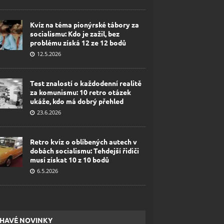
Kvíz na téma pionýrské tábory za
socialismu: Kdo je zažil, bez
problému získá 12 ze 12 bodů
12.5.2026
Test znalostí o každodenní realitě
za komunismu: 10 retro otázek
ukáže, kdo má dobrý přehled
23.6.2026
Retro kvíz o oblíbených autech v
dobách socialismu: Tehdejší řidiči
musí získat 10 z 10 bodů
6.5.2026
HAVÉ NOVINKY