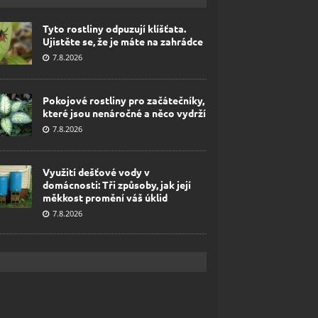
Tyto rostliny odpuzují klíšťata.
Ujistěte se, že je máte na zahrádce
7.8.2026
Pokojové rostliny pro začátečníky,
které jsou nenáročné a něco vydrží
7.8.2026
Využití dešťové vody v
domácnosti: Tři způsoby, jak její
měkkost promění váš úklid
7.8.2026