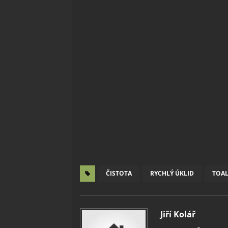
ČISTOTA
RYCHLÝ ÚKLID
TOAL
Jiří Kolář