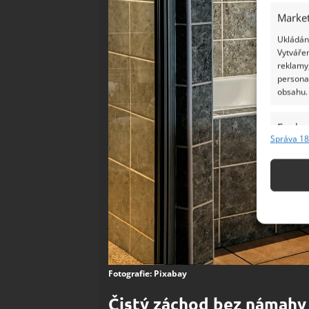
Market
Ukládání
Vytvářen
reklamy,
persona
obsahu.
Funkc
Správa 18
Přiřazov
Identifi
Použív
základ
Zajišt
odstra
Fotografie: Pixabay
Ukládá
Čistý záchod bez námahy