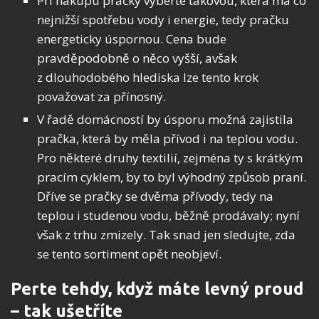
Při nákupu pračky vyberte takovou, která má co
nejnižší spotřebu vody i energie, tedy pračku
energeticky úspornou. Cena bude
pravděpodobně o něco vyšší, avšak
z dlouhodobého hlediska lze tento krok
považovat za přínosný.
V řadě domácností by úsporu možná zajistila
pračka, která by měla přívod i na teplou vodu.
Pro některé druhy textilií, zejména ty s krátkým
pracím cyklem, by to byl výhodný způsob praní.
Dříve se pračky se dvěma přívody, tedy na
teplou i studenou vodu, běžně prodávaly; nyní
však z trhu zmizely. Tak snad jen sledujte, zda
se tento sortiment opět neobjeví.
Perte tehdy, když máte levný proud
– tak ušetříte