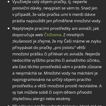
Využívejte celý objem pračky, tj. neperte
poloviční dávky, nevyplatí se vám to. Snad jen
v případě, že vaše pračka umí k menší dávce
prádla napouštět jen přiměřené množství vody.
Neplýtvejte pracími prostředky ani aviváží, jak
doporučuje web
ČtiDoma
. Z mnohých
zkušeností je zřejmé, že my Češi máme ve zvyku
přisypávat do pračky „pro jistotu“ větší
množství prášku či přilévat víc aviváže. Nejenže
nedocílíte vyššího pracího či avivážního účinku,
ale část těchto prostředků vám v prádle zůstane
a nevymáchá se. Množství vody na máchání je
naprogramováno na určitý objem pracího
prostředku a větší množství prostě nezvládne. A
vy tak můžete sobě či svým dětem přivodit
zbytečnou alergii nebo ekzémy.