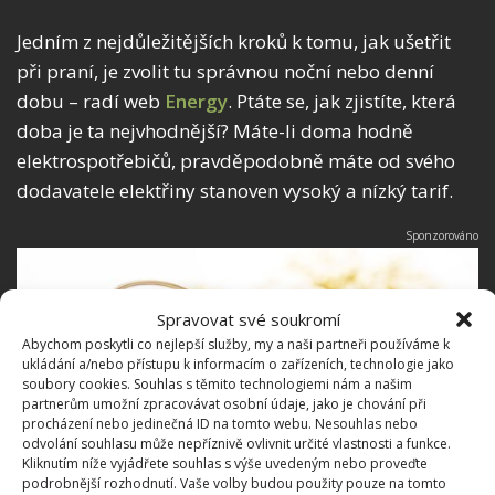
Jedním z nejdůležitějších kroků k tomu, jak ušetřit
při praní, je zvolit tu správnou noční nebo denní
dobu – radí web
Energy
. Ptáte se, jak zjistíte, která
doba je ta nejvhodnější? Máte-li doma hodně
elektrospotřebičů, pravděpodobně máte od svého
dodavatele elektřiny stanoven vysoký a nízký tarif.
Spravovat své soukromí
Abychom poskytli co nejlepší služby, my a naši partneři používáme k
ukládání a/nebo přístupu k informacím o zařízeních, technologie jako
soubory cookies. Souhlas s těmito technologiemi nám a našim
partnerům umožní zpracovávat osobní údaje, jako je chování při
procházení nebo jedinečná ID na tomto webu. Nesouhlas nebo
odvolání souhlasu může nepříznivě ovlivnit určité vlastnosti a funkce.
Kliknutím níže vyjádřete souhlas s výše uvedeným nebo proveďte
podrobnější rozhodnutí. Vaše volby budou použity pouze na tomto