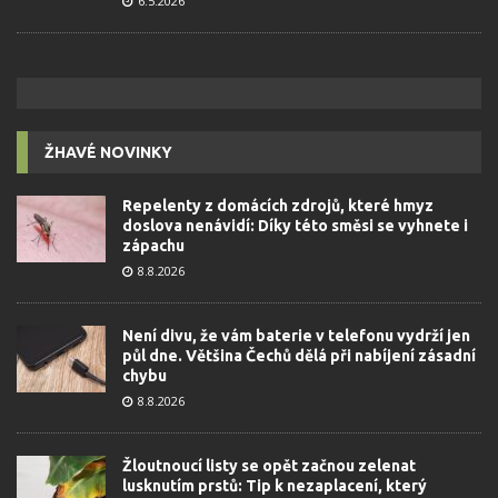
6.5.2026
ŽHAVÉ NOVINKY
Repelenty z domácích zdrojů, které hmyz
doslova nenávidí: Díky této směsi se vyhnete i
zápachu
8.8.2026
Není divu, že vám baterie v telefonu vydrží jen
půl dne. Většina Čechů dělá při nabíjení zásadní
chybu
8.8.2026
Žloutnoucí listy se opět začnou zelenat
lusknutím prstů: Tip k nezaplacení, který