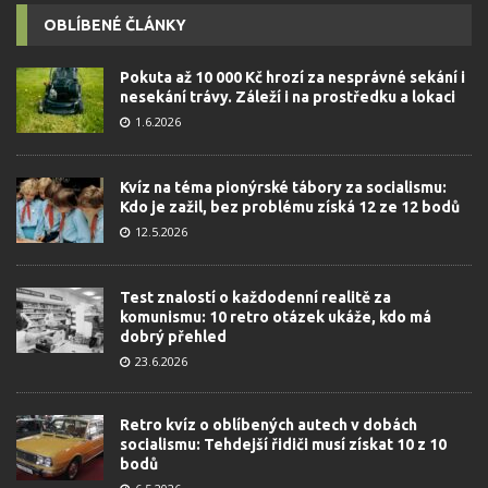
OBLÍBENÉ ČLÁNKY
Pokuta až 10 000 Kč hrozí za nesprávné sekání i
nesekání trávy. Záleží i na prostředku a lokaci
1.6.2026
Kvíz na téma pionýrské tábory za socialismu:
Kdo je zažil, bez problému získá 12 ze 12 bodů
12.5.2026
Test znalostí o každodenní realitě za
komunismu: 10 retro otázek ukáže, kdo má
dobrý přehled
23.6.2026
Retro kvíz o oblíbených autech v dobách
socialismu: Tehdejší řidiči musí získat 10 z 10
bodů