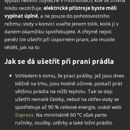
vyplatí nesvítit zbytečně v místnostech, kde se zrovna
nikdo nezdržuje;
elektrické přístroje byste měli
vypínat úplně
, a ne pouze do pohotovostního
režimu; vody v konvici uvařte jenom tolik, kolik jí v
daném okamžiku spotřebujete. A zřejmě nejvíc
peněz lze ušetřit při úsporném praní, ale musíte
vědět, jak na to.
Jak se dá ušetřit při praní prádla
Vzhledem k tomu, že prací prášky, jež jsou dnes
běžně na trhu, jsou hodně účinné, postačí prát
většinu prádla na nižší teplotu. Tak se dají
ušetřit nemalé částky, neboť na ohřev vody se
spotřebuje až 90 % celkové energie, uvádí web
Express
. Na minimálně 60 °C však perte
ručníky, osušky, utěrky a také ložní prádlo.