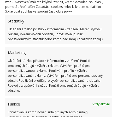
webu. Nastavení můžete kdykoli změnit, včetně odvolání souhlasu,
pomocí přepínačů v Zásadách cookies nebo kliknutím na tlačítko
Spravovat souhlas ve spodní části obrazovky.
Fotografie: Pixabay
Statistiky
Udělat z klasické pračky sušičku
Ukládání a/nebo přístup k informacím v zařízení, Měření výkonu
není sci-fi. Postačí k tomu ručník
reklam, Měření výkonu obsahu, Porozumění publiku
a program na odstřeďování
prostřednictvím statistik nebo kombinací údajů z různých zdrojů.
Marketing
Na webových stránkách zjistíte, kdy je právě u vás
Ukládání a/nebo přístup k informacím v zařízení, Použití
nastavena nižší sazba a kdy vysoká. A pak můžete po
omezených údajů k výběru reklam, Vytváření profilů pro
personalizovanou reklamu, Používání profilů k výběru
tuto dobu, která trvá několik hodin, využívat řadu
personalizované reklamy, Vytváření profilů pro personalizovaný
spotřebičů, i když
levný tarif běží hlavně v noci
.
obsah, Používání profilů pro výběr personalizovaného obsahu,
Rozvoj a zlepšování služeb, Použití omezených údajů k výběru
Pokud máte spotřebiče s odloženým startem,
obsahu.
můžete na noc nastavit myčku i sušičku. Jen je
zapotřebí zjistit informace a přizpůsobit svůj prací
Funkce
Vždy aktivní
režim nízkému tarifu.
Přiřazování a kombinování údajů z jiných zdrojů údajů,