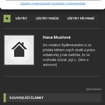
Zásady cookies
Zásady používání cookies
Kontakt
UŠETŘIT
UŠETŘIT PENÍZE
UŠETŘIT PŘI PRANÍ
Hana Musilová
Do redakce Bydlimeutulne.cz se
přidala během svých studií a práce
redaktorky ji tak nadchla, že se
rozhodla zůstat. Její v...
[Více o
autorovi]
SOUVISEJÍCÍ ČLÁNKY