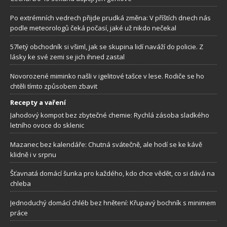
Po extrémních vedrech přijde prudká změna: V příštích dnech nás
podle meteorologů čeká počasí, jaké už nikdo nečekal
57letý obchodník si všiml, jak se skupina lidí naváží do policie. Z
lásky ke své zemi se jich ihned zastal
Novorozené miminko našli v igelitové tašce v lese. Rodiče se ho
chtěli tímto způsobem zbavit
Recepty a vaření
Jahodový kompot bez zbytečné chemie: Rychlá zásoba sladkého
letního ovoce do sklenic
Mazanec bez kalendáře: Chutná svátečně, ale hodí se ke kávě
klidně i v srpnu
Šťavnatá domácí šunka pro každého, kdo chce vědět, co si dává na
chleba
Jednoduchý domácí chléb bez hnětení: Křupavý bochník s minimem
práce