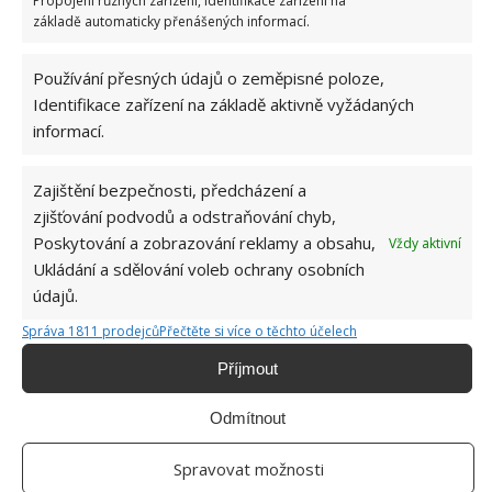
Propojení různých zařízení, Identifikace zařízení na
Kdo by chtěl ve své domácnosti
ušetřit
nemalé
základě automaticky přenášených informací.
částky i jinými způsoby, a to nejen při praní, může si
na webu BydlímeÚtulně přečíst článek, v němž jsou
Používání přesných údajů o zeměpisné poloze,
tyto metody vedoucí k úsporám blíže popsány.
Identifikace zařízení na základě aktivně vyžádaných
informací.
Zajištění bezpečnosti, předcházení a
zjišťování podvodů a odstraňování chyb,
Poskytování a zobrazování reklamy a obsahu,
Vždy aktivní
Ukládání a sdělování voleb ochrany osobních
údajů.
Správa 1811 prodejců
Přečtěte si více o těchto účelech
Příjmout
Odmítnout
Spravovat možnosti