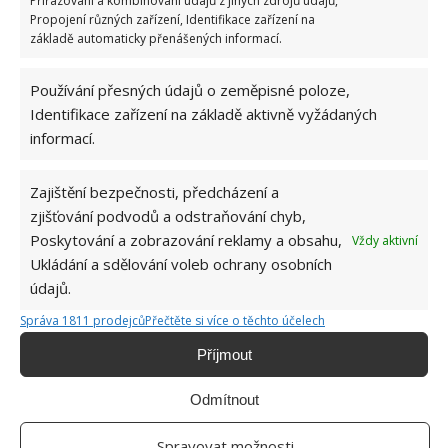
Přiřazování a kombinování údajů z jiných zdrojů údajů,
dozdobit například badyánem
či celou skořicí
Propojení různých zařízení, Identifikace zařízení na
nebo je nechat jen tak. Pomocí jehly skrz kolečka
základě automaticky přenášených informací.
provlékněte nit nebo stuhu a ozdobte s nimi
stromeček. Citrusy vypadají nádherně také jako
Používání přesných údajů o zeměpisné poloze,
girlandy. Ty můžete umístit na okno.
Identifikace zařízení na základě aktivně vyžádaných
informací.
Zdroj: Goodhousekeeping
Zajištění bezpečnosti, předcházení a
zjišťování podvodů a odstraňování chyb,
Poskytování a zobrazování reklamy a obsahu,
Vždy aktivní
Ukládání a sdělování voleb ochrany osobních
údajů.
Správa 1811 prodejců
Přečtěte si více o těchto účelech
Příjmout
Odmítnout
Spravovat možnosti