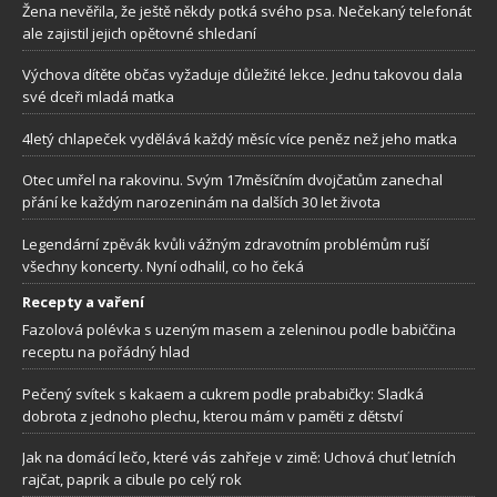
Žena nevěřila, že ještě někdy potká svého psa. Nečekaný telefonát
ale zajistil jejich opětovné shledaní
Výchova dítěte občas vyžaduje důležité lekce. Jednu takovou dala
své dceři mladá matka
4letý chlapeček vydělává každý měsíc více peněz než jeho matka
Otec umřel na rakovinu. Svým 17měsíčním dvojčatům zanechal
přání ke každým narozeninám na dalších 30 let života
Legendární zpěvák kvůli vážným zdravotním problémům ruší
všechny koncerty. Nyní odhalil, co ho čeká
Recepty a vaření
Fazolová polévka s uzeným masem a zeleninou podle babiččina
receptu na pořádný hlad
Pečený svítek s kakaem a cukrem podle prababičky: Sladká
dobrota z jednoho plechu, kterou mám v paměti z dětství
Jak na domácí lečo, které vás zahřeje v zimě: Uchová chuť letních
rajčat, paprik a cibule po celý rok