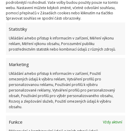
podrobnější rozhodnutí. Vaše volby budou použity pouze na tomto
webu. Nastavení můžete kdykoli změnit, včetně odvolání souhlasu,
pomocí přepínačů v Zásadách cookies nebo kliknutím na tlačítko
Spravovat souhlas ve spodní části obrazovky.
Statistiky
Ukládání a/nebo přístup k informacím v zařízení, Měření výkonu
reklam, Měření výkonu obsahu, Porozumění publiku
prostřednictvím statistik nebo kombinací údajů z různých zdrojů.
Marketing
Ukládání a/nebo přístup k informacím v zařízení, Použití
omezených údajů k výběru reklam, Vytváření profilů pro
personalizovanou reklamu, Používání profilů k výběru
Fotografie: Pexels
personalizované reklamy, Vytváření profilů pro personalizovaný
obsah, Používání profilů pro výběr personalizovaného obsahu,
Na topení je vhodné dát ovoce také na pečicím
Rozvoj a zlepšování služeb, Použití omezených údajů k výběru
obsahu.
papíru a každých dvanáct hodin ho otočit, aby schlo
rovnoměrně. Pokud máte
sušičku na ovoce
, můžete
Funkce
Vždy aktivní
ji použít také.
Usušené pomeranče pak můžete