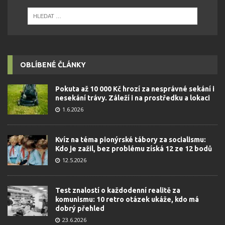
OBLÍBENÉ ČLÁNKY
Pokuta až 10 000 Kč hrozí za nesprávné sekání i
nesekání trávy. Záleží i na prostředku a lokaci
1.6.2026
Kvíz na téma pionýrské tábory za socialismu:
Kdo je zažil, bez problému získá 12 ze 12 bodů
12.5.2026
Test znalostí o každodenní realitě za
komunismu: 10 retro otázek ukáže, kdo má
dobrý přehled
23.6.2026