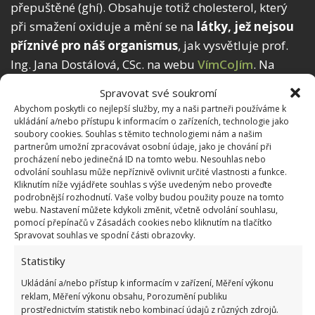
přepuštěné (ghí). Obsahuje totiž cholesterol, který
při smažení oxiduje a mění se na
látky, jež nejsou
příznivé pro náš organismus
, jak vysvětluje prof.
Ing. Jana Dostálová, CSc. na webu
VímCoJím
. Na
druhé straně při smažení na ghí kapr dostane
Spravovat své soukromí
lahodnou máslovou příchuť. Jestliže přepuštěné
Abychom poskytli co nejlepší služby, my a naši partneři používáme k
máslo použijete, smažte rybu při nižší teplotě.
ukládání a/nebo přístupu k informacím o zařízeních, technologie jako
soubory cookies. Souhlas s těmito technologiemi nám a našim
partnerům umožní zpracovávat osobní údaje, jako je chování při
Postup při smažení
procházení nebo jedinečná ID na tomto webu. Nesouhlas nebo
odvolání souhlasu může nepříznivě ovlivnit určité vlastnosti a funkce.
Kliknutím níže vyjádřete souhlas s výše uvedeným nebo proveďte
Obalovaného kapra vložte do vyšší vrstvy
podrobnější rozhodnutí. Vaše volby budou použity pouze na tomto
rozpáleného tuku, opečte rychle z obou stran, pak
webu. Nastavení můžete kdykoli změnit, včetně odvolání souhlasu,
pomocí přepínačů v Zásadách cookies nebo kliknutím na tlačítko
snižte teplotu a dosmažte pomalu. To se týká
Spravovat souhlas ve spodní části obrazovky.
zejména porcí, které mají tvar podkovy. Jen tak se
Statistiky
vám totiž
prosmaží i maso ve vysoké části ryby
, tj.
Ukládání a/nebo přístup k informacím v zařízení, Měření výkonu
v oblasti páteře. Pokud smažíte filety, postupujte
reklam, Měření výkonu obsahu, Porozumění publiku
jako u kuřecího řízku, jen smažení bude kratší. Na
prostřednictvím statistik nebo kombinací údajů z různých zdrojů.