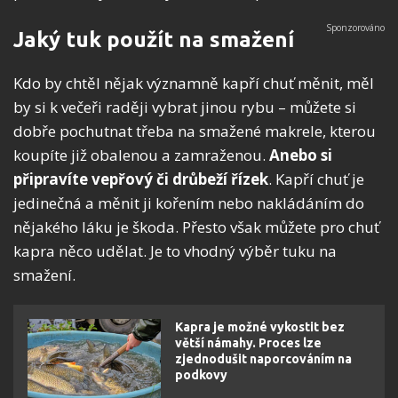
Jaký tuk použít na smažení
Kdo by chtěl nějak významně kapří chuť měnit, měl
by si k večeři raději vybrat jinou rybu – můžete si
dobře pochutnat třeba na smažené makrele, kterou
koupíte již obalenou a zamraženou.
Anebo si
připravíte vepřový či drůbeží řízek
. Kapří chuť je
jedinečná a měnit ji kořením nebo nakládáním do
nějakého láku je škoda. Přesto však můžete pro chuť
kapra něco udělat. Je to vhodný výběr tuku na
smažení.
Kapra je možné vykostit bez
větší námahy. Proces lze
zjednodušit naporcováním na
podkovy