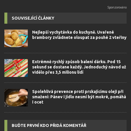
SOUVISEJÍCÍ ČLÁNKY
Nejlepší vychytávka do kuchyně. Uvařené
brambory zvládnete oloupat za pouhé 2 vteřiny
Extrémně rychlý způsob balení dárku. Pod 15
sekund se dostane každý. Jednoduchý návod už
vidělo přes 3,5 milionu lidí
Spolehlivá prevence proti prskajícímu oleji při
smažení: Pánev i jídlo nesmí být mokré, pomáhá
i ocet
BUĎTE PRVNÍ KDO PŘIDÁ KOMENTÁŘ