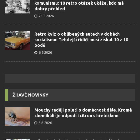
komunismu: 10 retro otázek ukáže, kdo má
dobrý přehled
23.6.2026
Retro kvíz o oblíbených autech v dobách
socialismu: Tehdejší řidiči musí získat 10 z 10
bodů
6.5.2026
ŽHAVÉ NOVINKY
Mouchy raději poletí o domácnost dále. Kromě
chemikálií je odpudí i citron s hřebíčkem
8.8.2026