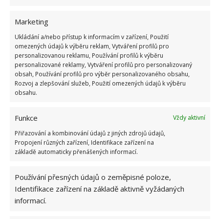
BydlímeÚtulně jsme přinesli také užitečná
doporučení, jak zajistit, aby
tuk při smažení
Marketing
neprskal
.
Ukládání a/nebo přístup k informacím v zařízení, Použití
omezených údajů k výběru reklam, Vytváření profilů pro
personalizovanou reklamu, Používání profilů k výběru
personalizované reklamy, Vytváření profilů pro personalizovaný
obsah, Používání profilů pro výběr personalizovaného obsahu,
Rozvoj a zlepšování služeb, Použití omezených údajů k výběru
obsahu.
Funkce
Vždy aktivní
Přiřazování a kombinování údajů z jiných zdrojů údajů,
Propojení různých zařízení, Identifikace zařízení na
základě automaticky přenášených informací.
Používání přesných údajů o zeměpisné poloze,
Identifikace zařízení na základě aktivně vyžádaných
informací.