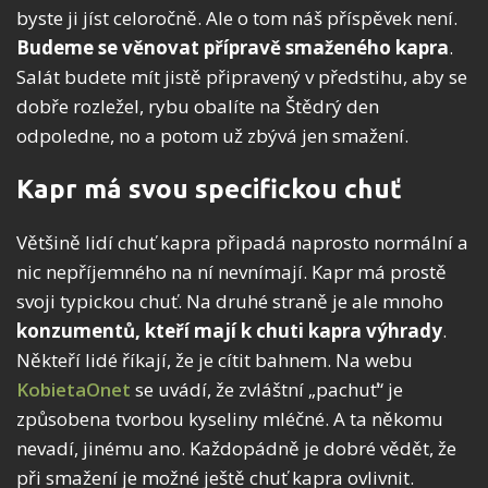
byste ji jíst celoročně. Ale o tom náš příspěvek není.
Budeme se věnovat přípravě smaženého kapra
.
Salát budete mít jistě připravený v předstihu, aby se
dobře rozležel, rybu obalíte na Štědrý den
odpoledne, no a potom už zbývá jen smažení.
Kapr má svou specifickou chuť
Většině lidí chuť kapra připadá naprosto normální a
nic nepříjemného na ní nevnímají. Kapr má prostě
svoji typickou chuť. Na druhé straně je ale mnoho
konzumentů, kteří mají k chuti kapra výhrady
.
Někteří lidé říkají, že je cítit bahnem. Na webu
KobietaOnet
se uvádí, že zvláštní „pachuť“ je
způsobena tvorbou kyseliny mléčné. A ta někomu
nevadí, jinému ano. Každopádně je dobré vědět, že
při smažení je možné ještě chuť kapra ovlivnit.