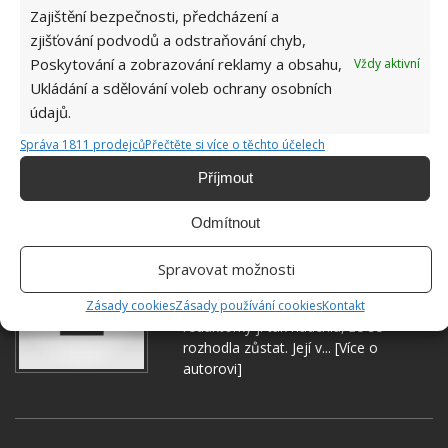
Zajištění bezpečnosti, předcházení a
zjišťování podvodů a odstraňování chyb,
OLEJ
SMAŽENÝ KAPR
TUKY
VÁNOCE
Poskytování a zobrazování reklamy a obsahu,
Vždy aktivní
Ukládání a sdělování voleb ochrany osobních
VAŘENÍ
údajů.
Správa 1811 prodejců
Přečtěte si více o těchto účelech
Přidejte svůj názor
Příjmout
KOMENTOVAT
Odmítnout
Hana Musilová
Spravovat možnosti
Do redakce Bydlimeutulne.cz se
přidala během svých studií a práce
Zásady cookies
Zásady používání cookies
Kontakt
redaktorky ji tak nadchla, že se
rozhodla zůstat. Její v...
[Více o
autorovi]