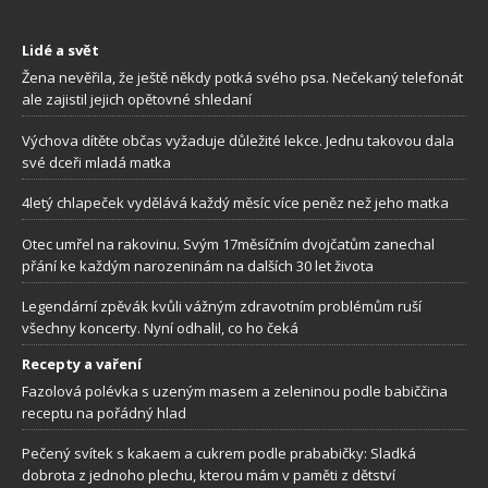
Lidé a svět
Žena nevěřila, že ještě někdy potká svého psa. Nečekaný telefonát
ale zajistil jejich opětovné shledaní
Výchova dítěte občas vyžaduje důležité lekce. Jednu takovou dala
své dceři mladá matka
4letý chlapeček vydělává každý měsíc více peněz než jeho matka
Otec umřel na rakovinu. Svým 17měsíčním dvojčatům zanechal
přání ke každým narozeninám na dalších 30 let života
Legendární zpěvák kvůli vážným zdravotním problémům ruší
všechny koncerty. Nyní odhalil, co ho čeká
Recepty a vaření
Fazolová polévka s uzeným masem a zeleninou podle babiččina
receptu na pořádný hlad
Pečený svítek s kakaem a cukrem podle prababičky: Sladká
dobrota z jednoho plechu, kterou mám v paměti z dětství