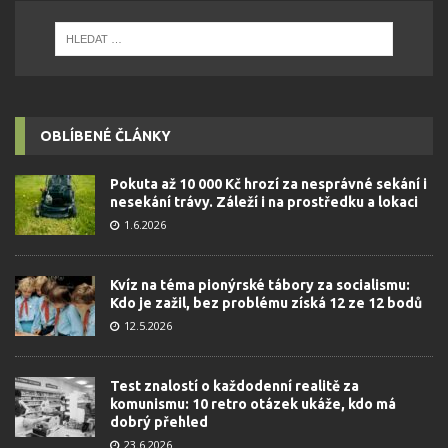
OBLÍBENÉ ČLÁNKY
Pokuta až 10 000 Kč hrozí za nesprávné sekání i
nesekání trávy. Záleží i na prostředku a lokaci
1.6.2026
Kvíz na téma pionýrské tábory za socialismu:
Kdo je zažil, bez problému získá 12 ze 12 bodů
12.5.2026
Test znalostí o každodenní realitě za
komunismu: 10 retro otázek ukáže, kdo má
dobrý přehled
23.6.2026