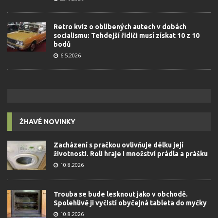
Retro kvíz o oblíbených autech v dobách
socialismu: Tehdejší řidiči musí získat 10 z 10
bodů
6.5.2026
ŽHAVÉ NOVINKY
Zacházení s pračkou ovlivňuje délku její
životnosti. Roli hraje i množství prádla a prášku
10.8.2026
Trouba se bude lesknout jako v obchodě.
Spolehlivě ji vyčistí obyčejná tableta do myčky
10.8.2026