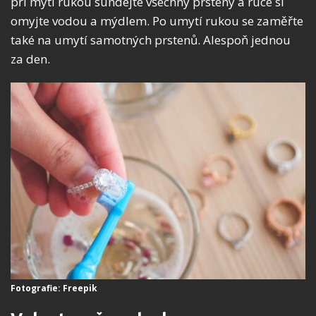
při mytí rukou sundejte všechny prsteny a ruce si
omyjte vodou a mýdlem. Po umytí rukou se zaměřte
také na umytí samotných prstenů. Alespoň jednou
za den.
Fotografie: Freepik