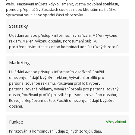
webu. Nastavení můžete kdykoli změnit, včetně odvolání souhlasu,
pomocí přepínačů v Zásadách cookies nebo kliknutím na tlačítko
Spravovat souhlas ve spodní části obrazovky.
Statistiky
Ukládání a/nebo přístup k informacím v zařízení, Měření výkonu
Fotografie: Freepik
reklam, Měření výkonu obsahu, Porozumění publiku
prostřednictvím statistik nebo kombinací údajů z různých zdrojů.
Klávesnice a myš
Marketing
Lidé, kteří denně používají počítač, by se měli
zamyslet nad tím, kolik bakterií se může vyskytovat
Ukládání a/nebo přístup k informacím v zařízení, Použití
omezených údajů k výběru reklam, Vytváření profilů pro
na myši nebo na klávesnici. Předtím, než si sednete
personalizovanou reklamu, Používání profilů k výběru
k počítači se vyplatí umýt si ruce. Avšak
personalizované reklamy, Vytváření profilů pro personalizovaný
obsah, Používání profilů pro výběr personalizovaného obsahu,
popřemýšlejte také nad tím, co se stane, než
Rozvoj a zlepšování služeb, Použití omezených údajů k výběru
k počítači zasednete. Musíte projít dveřmi, také při
obsahu.
práci s počítačem saháte na spoustu věcí, už jen
když si jdete pro něco k pití a podobně. Proto
Funkce
Vždy aktivní
bychom měli mít zvyk vždy před zahájením práce na
Přiřazování a kombinování údajů z jiných zdrojů údajů,