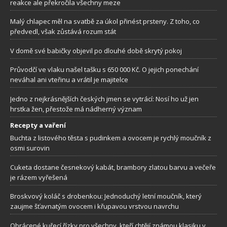
reakce ale překročila všechny meze
Malý chlapec měl na svatbě za úkol přinést prsteny. Z toho, co
předvedl, však zůstává rozum stát
V domě své babičky objevil po dlouhé době skrytý pokoj
Průvodčí ve vlaku našel tašku s 650 000 Kč. O jejich ponechání
neváhal ani vteřinu a vrátil je majitelce
Jedno z nejkrásnějších českých jmen se vytrácí: Nosí ho už jen
hrstka žen, přestože má nádherný význam
Recepty a vaření
Buchta z listového těsta s pudinkem a ovocem je rychlý moučník z
osmi surovin
Cuketa dostane česnekový kabát, brambory zlatou barvu a večeře
je rázem vyřešená
Broskvový koláč s drobenkou: Jednoduchý letní moučník, který
zaujme šťavnatým ovocem i křupavou vrstvou navrchu
Obrácené kuřecí řízky pro všechny, kteří chtějí známou klasiku v