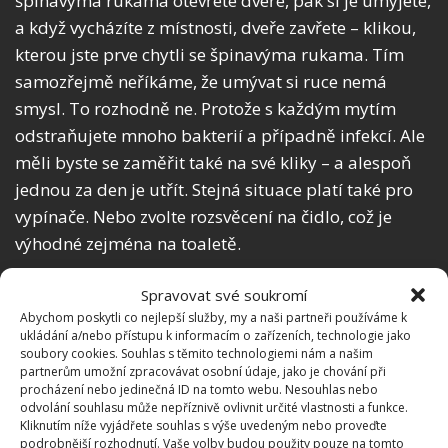
špinavýma rukama otevřete dveře, pak si je umyjete,
a když vycházíte z místnosti, dveře zavřete – klikou,
kterou jste prve chytli se špinavýma rukama. Tím
samozřejmě neříkáme, že umývat si ruce nemá
smysl. To rozhodně ne. Protože s každým mytím
odstraňujete mnoho bakterií a případně infekcí. Ale
měli byste se zaměřit také na své kliky – a alespoň
jednou za den je utřít. Stejná situace platí také pro
vypínače. Nebo zvolte rozsvěcení na čidlo, což je
výhodné zejména na toaletě.
Spravovat své soukromí
Abychom poskytli co nejlepší služby, my a naši partneři používáme k
ukládání a/nebo přístupu k informacím o zařízeních, technologie jako
soubory cookies. Souhlas s těmito technologiemi nám a našim
partnerům umožní zpracovávat osobní údaje, jako je chování při
procházení nebo jedinečná ID na tomto webu. Nesouhlas nebo
odvolání souhlasu může nepříznivě ovlivnit určité vlastnosti a funkce.
Kliknutím níže vyjádřete souhlas s výše uvedeným nebo proveďte
podrobnější rozhodnutí. Vaše volby budou použity pouze na tomto