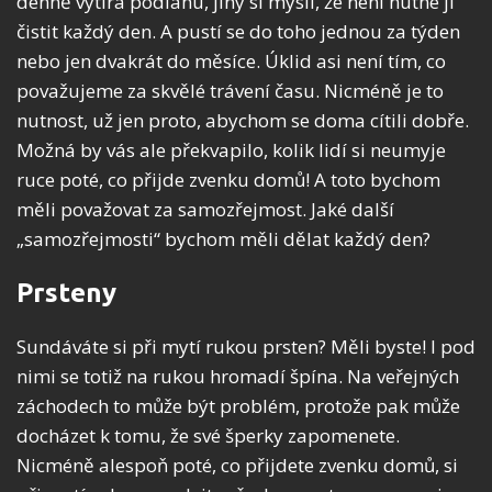
denně vytírá podlahu, jiný si myslí, že není nutné ji
čistit každý den. A pustí se do toho jednou za týden
nebo jen dvakrát do měsíce. Úklid asi není tím, co
považujeme za skvělé trávení času. Nicméně je to
nutnost, už jen proto, abychom se doma cítili dobře.
Možná by vás ale překvapilo, kolik lidí si neumyje
ruce poté, co přijde zvenku domů! A toto bychom
měli považovat za samozřejmost. Jaké další
„samozřejmosti“ bychom měli dělat každý den?
Prsteny
Sundáváte si při mytí rukou prsten? Měli byste! I pod
nimi se totiž na rukou hromadí špína. Na veřejných
záchodech to může být problém, protože pak může
docházet k tomu, že své šperky zapomenete.
Nicméně alespoň poté, co přijdete zvenku domů, si