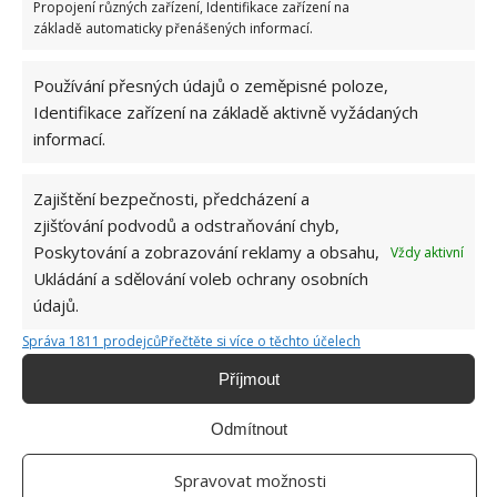
počítači otřít myš i klávesnici.
Propojení různých zařízení, Identifikace zařízení na
základě automaticky přenášených informací.
Mobilní telefon
Používání přesných údajů o zeměpisné poloze,
Identifikace zařízení na základě aktivně vyžádaných
Mobilní telefon používáme klidně i několik hodin za
informací.
den. A saháme na něj špinavýma rukama. Proto
bychom jej měli mýt každý den. Klidně i několikrát.
Zajištění bezpečnosti, předcházení a
zjišťování podvodů a odstraňování chyb,
Zdroj: Goodhousekeeping
Poskytování a zobrazování reklamy a obsahu,
Vždy aktivní
Ukládání a sdělování voleb ochrany osobních
údajů.
Správa 1811 prodejců
Přečtěte si více o těchto účelech
Příjmout
Odmítnout
Spravovat možnosti