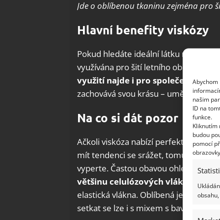
Jde o oblíbenou tkaninu zejm
éna pro ši
Hlavní benefity viskózy
Pokud hledáte ideální látku na letní ša
využívána pro šití letního oblečení, jel
využití najde i pro společensk
é odě
Abychom p
informací
zachovává svou krásu – umělé hedvábí
našim par
ID na tom
Na co si dát pozor
funkce.
Kliknutím
budou pou
Ačkoli viskóza nabízí perfektní vlastn
pomocí př
obrazovky
mít tendenci se srážet, tomu však lze s
vyperte. Častou obavou ohledně umě
Statist
většinu celul
ózových vlá
ken
. Aby 
Ukládání
elastická vlákna. Oblíbená je také ko
obsahu, 
setkat se lze i s mixem s bavlnou či p