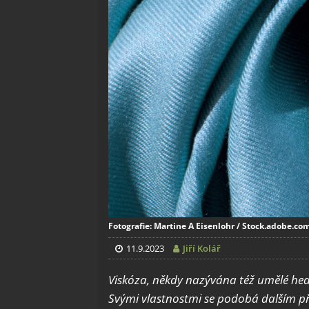
Fotografie: Martine A Eisenlohr / Stock.adobe.co
11.9.2023
Jiří Kolář
Visk
óza, někdy nazývána též uměl
é
hed
Svými vlastnostmi se podobá
dalším p