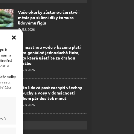
Vaše okurky zůstanou čerstvé i
měsíc po sklizni díky tomuto
lidovému fíglu
5.8.2026
Na mastnou vodu v bazénu platí
upu k
tato geniálně jednoduchá finta,
i nám a
díky které ušetříte za drahou
edinečná
údržbu
osti a
5.8.2026
Vaše volby
uhlasu,
Tato lidová past zachytí všechny
ní části
mouchy a vosy v domácnosti
během pár desítek minut
5.8.2026
ojů.