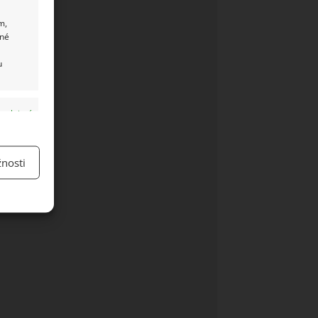
m,
ané
u
y aktivní
nosti
y aktivní