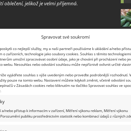
tí oblečení, jelikož je velmi příjemná.
ty, pak je
viskóza
perfektní volbou. Obecně je
Spravovat své soukromí
ikož jde o lehkou a komfortní textilii
. Ovšem
vy či různ
é prádlo na doma
. Oblečení si dlouho
oskytli co nejlepší služby, my a naši partneři používáme k ukládání a/nebo příst
m o zařízeních, technologie jako soubory cookies. Souhlas s těmito technologiem
 totiž nežmolkuje a dobře zachovává svou barvu.
tnerům umožní zpracovávat osobní údaje, jako je chování při procházení nebo j
to webu. Nesouhlas nebo odvolání souhlasu může nepříznivě ovlivnit určité vlastn
 níže vyjádřete souhlas s výše uvedeným nebo proveďte podrobnější rozhodnutí. 
žity pouze na tomto webu. Nastavení můžete kdykoli změnit, včetně odvolání so
osti, má i své potenciální mínusy. Látka občas může
epínačů v Zásadách cookies nebo kliknutím na tlačítko Spravovat souhlas ve spod
.
nadno předejít – než se pustíte do šití, látku
lého hedvábí je mačkavost.
Ta je přirozená pro
iky
se zabránilo mačkání, mnohdy jsou přidávána
 a/nebo přístup k informacím v zařízení, Měření výkonu reklam, Měření výkonu
mbinace se lnem, výsledná látka je jemnější. Ovšem
Porozumění publiku prostřednictvím statistik nebo kombinací údajů z různých zdr
olyesterem, výběr tak záleží pouze na vás.