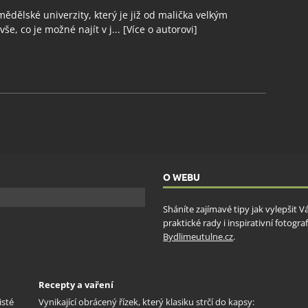
ědělské univerzity, který je již od malička velkým
še, co je možné najít v j...
[Více o autorovi]
O WEBU
Sháníte zajímavé tipy jak vylepšit 
praktické rady i inspirativní fotog
Bydlimeutulne.cz
.
Recepty a vaření
isté
Vynikající obrácený řízek, který klasiku strčí do kapsy: