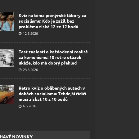
Kvíz na téma pionýrské tábory za
socialismu: Kdo je zažil, bez
problému získá 12 ze 12 bodů
12.5.2026
Test znalostí o každodenní realitě
za komunismu: 10 retro otázek
ukáže, kdo má dobrý přehled
23.6.2026
Retro kvíz o oblíbených autech v
dobách socialismu: Tehdejší řidiči
musí získat 10 z 10 bodů
6.5.2026
HAVÉ NOVINKY