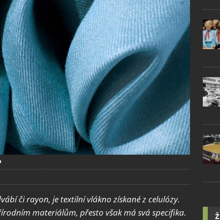
m
vábí č
i rayon, je textilní vlákno získan
é z celul
ózy.
řírodní
m materiálům, př
esto však má svá specifika.
Ž