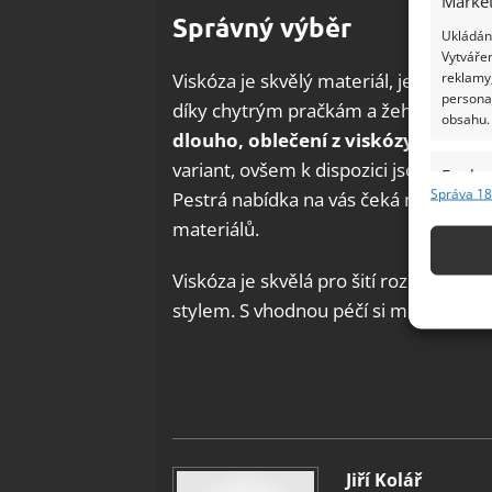
Market
Správný výběr
Ukládání
Vytvářen
reklamy,
Viskóza je skvělý materiál, je však třeb
persona
díky chytrým pračkám a žehličkám ne
obsahu.
dlouho, oblečení z visk
ózy si jistě 
variant, ovšem k dispozici jsou i styl
Funkc
Správa 18
Pestrá nabídka na vás čeká na
Bubula
Přiřazov
materiálů.
Identifi
Viskóza je skvělá pro šití rozmanitý
Použív
stylem. S vhodnou péčí si můžete jeji
základ
Zajišt
odstra
Ukládá
Jiří Kolář