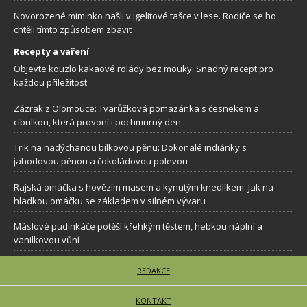
Novorozené miminko našli v igelitové tašce v lese. Rodiče se ho
chtěli tímto způsobem zbavit
Recepty a vaření
Objevte kouzlo kakaové rolády bez mouky: Snadný recept pro
každou příležitost
Zázrak z Olomouce: Tvarůžková pomazánka s česnekem a
cibulkou, která provoní i pochmurný den
Trik na nadýchanou bílkovou pěnu: Dokonalé indiánky s
jahodovou pěnou a čokoládovou polevou
Rajská omáčka s hovězím masem a kynutým knedlíkem: Jak na
hladkou omáčku se základem v silném vývaru
Máslové pudinkáče potěší křehkým těstem, hebkou náplní a
vanilkovou vůní
REDAKCE
KONTAKT