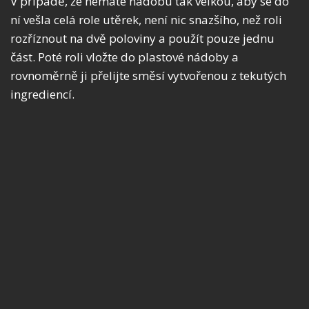
V případě, že nemáte nádobu tak velkou, aby se do
ní vešla celá role utěrek, není nic snazšího, než roli
rozříznout na dvě poloviny a použít pouze jednu
část. Poté roli vložte do plastové nádoby a
rovnoměrně ji přelijte směsí vytvořenou z tekutých
ingrediencí.