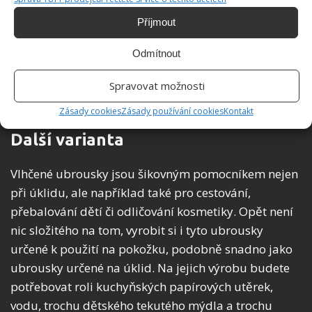
všechny povrchy, jako dřevo, plast, sklo, kov a
Příjmout
podobně, aniž byste se museli obávat, zda je
ubrousky nepoškodí, a jsou rovněž mnohem
Odmítnout
ekologičtější než jejich kupované varianty. Přesto se
Spravovat možnosti
nedoporučuje jejich splachování do toalety,
vhodnější je vyhodit je do odpadkového koše.
Zásady cookies
Zásady používání cookies
Kontakt
Další varianta
Vlhčené ubrousky jsou šikovným pomocníkem nejen
při úklidu, ale například také pro cestování,
přebalování dětí či odličování kosmetiky. Opět není
nic složitého na tom, vyrobit si i tyto ubrousky
určené k použití na pokožku, podobně snadno jako
ubrousky určené na úklid. Na jejich výrobu budete
potřebovat roli kuchyňských papírových utěrek,
vodu, trochu dětského tekutého mýdla a trochu