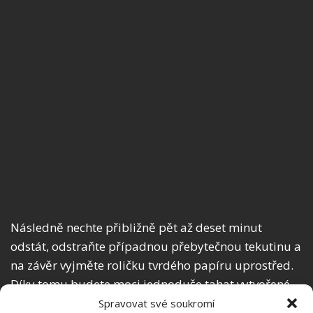
Následně nechte přibližně pět až deset minut
odstát, odstraňte případnou přebytečnou tekutinu a
na závěr vyjměte roličku tvrdého papíru uprostřed.
Díky tomu budete moci jednoduše tahat vytvořené
vlhčené ubrousky přímo ze středu.
Spravovat své soukromí