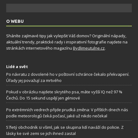
O WEBU
Sháníte zajímavé tipy jak vylepšit Váš domov? Originální nápady,
aktuální trendy, praktické rady i inspirativní fotografie najdete na
stránkách internetového magazínu
Bydlimeutulne.cz
.
Lidé a svět
Po návratu z dovolené ho v poštovní schránce čekalo překvapení.
Úřady jej považují za mrtvého
Pokud v obrázku najdete skrytého psa, máte vyšší IQ než 97 %
Čechů. Do 15 sekund uspějí jen géniové
Po extrémních vedrech přijde prudká změna: V příštích dnech nás
podle meteorologů čeká počasí, jaké už nikdo nečekal
57letý obchodník si všiml, jak se skupina lidí naváží do policie. Z
lásky ke své zemi se jich ihned zastal