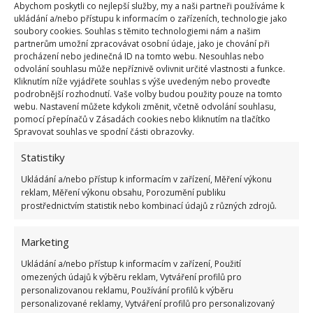
Abychom poskytli co nejlepší služby, my a naši partneři používáme k
ukládání a/nebo přístupu k informacím o zařízeních, technologie jako
soubory cookies. Souhlas s těmito technologiemi nám a našim
partnerům umožní zpracovávat osobní údaje, jako je chování při
procházení nebo jedinečná ID na tomto webu. Nesouhlas nebo
odvolání souhlasu může nepříznivě ovlivnit určité vlastnosti a funkce.
Kliknutím níže vyjádřete souhlas s výše uvedeným nebo proveďte
podrobnější rozhodnutí. Vaše volby budou použity pouze na tomto
webu. Nastavení můžete kdykoli změnit, včetně odvolání souhlasu,
pomocí přepínačů v Zásadách cookies nebo kliknutím na tlačítko
Spravovat souhlas ve spodní části obrazovky.
Statistiky
Ukládání a/nebo přístup k informacím v zařízení, Měření výkonu
reklam, Měření výkonu obsahu, Porozumění publiku
prostřednictvím statistik nebo kombinací údajů z různých zdrojů.
Marketing
Ukládání a/nebo přístup k informacím v zařízení, Použití
omezených údajů k výběru reklam, Vytváření profilů pro
personalizovanou reklamu, Používání profilů k výběru
personalizované reklamy, Vytváření profilů pro personalizovaný