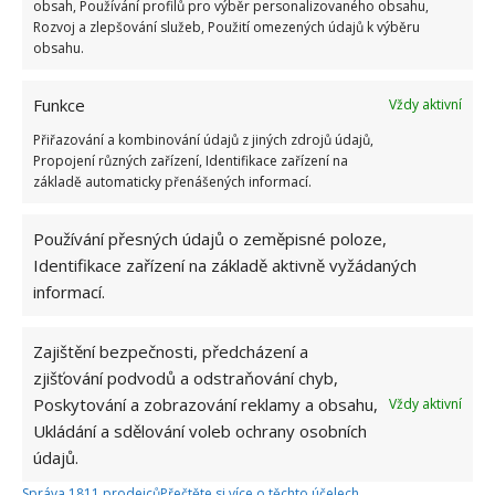
obsah, Používání profilů pro výběr personalizovaného obsahu,
Rozvoj a zlepšování služeb, Použití omezených údajů k výběru
obsahu.
Funkce
Vždy aktivní
Jak ubrousky používat
Přiřazování a kombinování údajů z jiných zdrojů údajů,
Propojení různých zařízení, Identifikace zařízení na
základě automaticky přenášených informací.
Takto připravené ubrousky nechte před prvním
použitím asi hodinu zaschnout, aby šly lépe
Používání přesných údajů o zeměpisné poloze,
vytahovat. Ubrousky skladujte v dobře uzavíratelné
Identifikace zařízení na základě aktivně vyžádaných
nádobě, jinak by mohlo dojít k jejich vyschnutí.
informací.
Rozmanité nádoby a dózy lze zakoupit například v
drogerii či v domácích potřebách, k sehnání jsou v
Zajištění bezpečnosti, předcházení a
různých tvarech a barvách, a tak se mohou zároveň
zjišťování podvodů a odstraňování chyb,
stát i zajímavým doplňkem vaší domácnosti.
Poskytování a zobrazování reklamy a obsahu,
Vždy aktivní
Ukládání a sdělování voleb ochrany osobních
Takto vyrobené ubrousky jsou navíc opravdu
údajů.
univerzální a multifunkční, lze je používat na
Správa 1811 prodejců
Přečtěte si více o těchto účelech