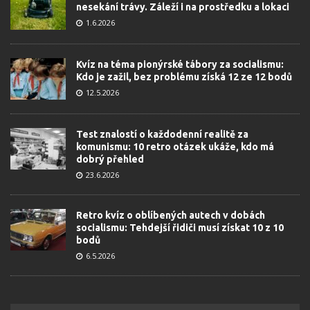
nesekání trávy. Záleží i na prostředku a lokaci
1.6.2026
Kvíz na téma pionýrské tábory za socialismu:
Kdo je zažil, bez problému získá 12 ze 12 bodů
12.5.2026
Test znalostí o každodenní realitě za
komunismu: 10 retro otázek ukáže, kdo má
dobrý přehled
23.6.2026
Retro kvíz o oblíbených autech v dobách
socialismu: Tehdejší řidiči musí získat 10 z 10
bodů
6.5.2026