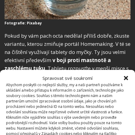
Fotografie: Pixabay
Pokud by vám pach octa nedělal příliš dobře, zkuste
variantu, kterou zmiňuje portál Homemaking. V té se
na čištění využívají tablety do myčky. Ty jsou velmi
efektivní především
v boji proti mastnotě a
zaschlému tuku
. Tabletu rozpusťte v menší misce s
vodou a opět do ní ponořte knoflíky, ponechejte
Spravovat své soukromí
zhruba 15 minut, poté dočistěte houbičkou,
Abychom poskytli co nejlepší služby, my a naši partneři používáme k
ukládání a/nebo přístupu k informacím o zařízeních, technologie jako
opláchněte a osušte. Knoflíky budou jako nové.
soubory cookies. Souhlas s těmito technologiemi nám a našim
partnerům umožní zpracovávat osobní údaje, jako je chování při
Zdroje:
ACleanBee
,
Homemaking
procházení nebo jedinečná ID na tomto webu. Nesouhlas nebo
odvolání souhlasu může nepříznivě ovlivnit určité vlastnosti a funkce.
Kliknutím níže vyjádřete souhlas s výše uvedeným nebo proveďte
podrobnější rozhodnutí. Vaše volby budou použity pouze na tomto
webu. Nastavení můžete kdykoli změnit, včetně odvolání souhlasu,
pomocí přepínačů v Zásadách cookies nebo kliknutím na tlačítko