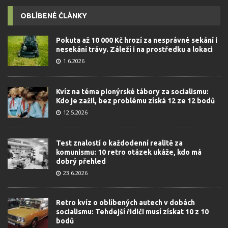
OBLÍBENÉ ČLÁNKY
Pokuta až 10 000 Kč hrozí za nesprávné sekání i
nesekání trávy. Záleží i na prostředku a lokaci
1.6.2026
Kvíz na téma pionýrské tábory za socialismu:
Kdo je zažil, bez problému získá 12 ze 12 bodů
12.5.2026
Test znalostí o každodenní realitě za
komunismu: 10 retro otázek ukáže, kdo má
dobrý přehled
23.6.2026
Retro kvíz o oblíbených autech v dobách
socialismu: Tehdejší řidiči musí získat 10 z 10
bodů