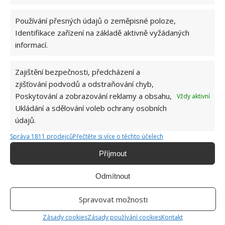
KOMENTOVAT
Používání přesných údajů o zeměpisné poloze,
Identifikace zařízení na základě aktivně vyžádaných
informací.
Hana Musilová
Do redakce Bydlimeutulne.cz se
Zajištění bezpečnosti, předcházení a
přidala během svých studií a práce
zjišťování podvodů a odstraňování chyb,
redaktorky ji tak nadchla, že se
rozhodla zůstat. Její v...
[Více o
Poskytování a zobrazování reklamy a obsahu,
Vždy aktivní
autorovi]
Ukládání a sdělování voleb ochrany osobních
údajů.
Správa 1811 prodejců
Přečtěte si více o těchto účelech
Příjmout
Odmítnout
SOUVISEJÍCÍ ČLÁNKY
Spravovat možnosti
Čisticí prostředky, které nelze kombinovat s
jinými, jinak může dojít až k ohrožení zdraví
Zásady cookies
Zásady používání cookies
Kontakt