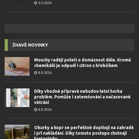
6.5.2026
ŽHAVÉ NOVINKY
Mouchy raději poletí o domácnost dále. Kromě
chemikálií je odpudí i citron s hřebíčkem
8.8.2026
Díky vhodné přípravě nebudou letní horka
problém. Pomůže i zatemňování a načasované
větrání
8.8.2026
Okurky a kopr se perfektně doplňují na zahradě
i při nakládání. Díky tomuto postupu chutnají
fantasticky