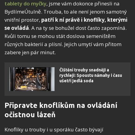
tablety do myčky
, jsme vám dokonce přinesli na
BydlímeÚtulně. Trouba, to ale není jenom samotný
vnitřní prostor,
patří k ní právě i knoflíky, kterými
se ovládá
. A na ty se bohužel dost často zapomíná.
Kvůli tomu se mohou stát doslova semeništěm
různých bakterií a plísní. Jejich umytí vám přitom
zabere jen pár minut.
Čištění trouby snadněji a
rychleji: Spoustu námahy i času
ušetří jedlá soda
Připravte knoflíkům na ovládání
očistnou lázeň
Knoflíky u trouby i u sporáku často bývají