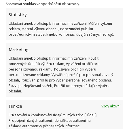
Spravovat souhlas ve spodní části obrazovky.
Statistiky
Ukládání a/nebo přístup k informacím v zařízení, Měření výkonu
reklam, Měření výkonu obsahu, Porozumění publiku
prostřednictvím statistik nebo kombinací údajů z různých zdrojů.
Marketing
Ukládání a/nebo přístup k informacím v zařízení, Použití
omezených údajů k výběru reklam, Vytváření profilů pro
personalizovanou reklamu, Používání profilů k výběru
personalizované reklamy, Vytváření profilů pro personalizovaný
obsah, Používání profilů pro výběr personalizovaného obsahu,
Rozvoj a zlepšování služeb, Použití omezených údajů k výběru
obsahu.
KNOFLÍKY
MYTÍ SPORÁKU
TROUBA
Funkce
Vždy aktivní
ÚKLID
Přiřazování a kombinování údajů z jiných zdrojů údajů,
Propojení různých zařízení, Identifikace zařízení na
Přidejte svůj názor
základě automaticky přenášených informací.