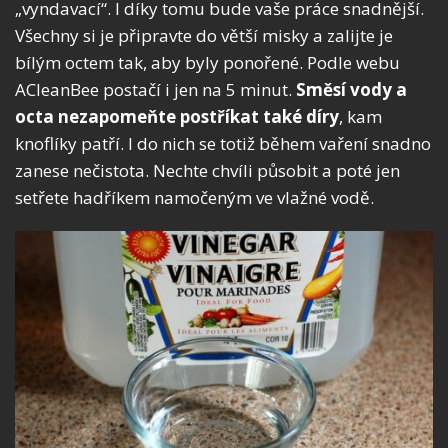
„vyndavací“. I díky tomu bude vaše práce snadnější.
Všechny si je připravte do větší misky a zalijte je
bílým octem tak, aby byly ponořené. Podle webu
ACleanBee postačí i jen na 5 minut.
Směsí vody a
octa nezapomeňte postříkat také díry
, kam
knoflíky patří. I do nich se totiž během vaření snadno
zanese nečistota. Nechte chvíli působit a poté jen
setřete hadříkem namočeným ve vlažné vodě.