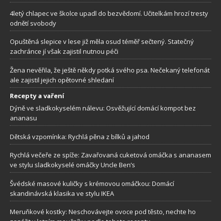
4letý chlapec ve školce upadl do bezvědomí. Učitelkám hrozí tresty
odnětí svobody
Opuštěná slepice v lese již měla osud téměř sečtený. Statečný
zachránce jí však zajistil nutnou péči
Žena nevěřila, že ještě někdy potká svého psa. Nečekaný telefonát
ale zajistil jejich opětovné shledaní
Recepty a vaření
Dýně ve sladkokyselém nálevu: Osvěžující domácí kompot bez
ananasu
Dětská vzpomínka: Rychlá pěna z bílků a jahod
Rychlá večeře ze spíže: Zavařovaná cuketová omáčka s ananasem
ve stylu sladkokyselé omáčky Uncle Ben’s
Švédské masové kuličky s krémovou omáčkou: Domácí
skandinávská klasika ve stylu IKEA
Meruňkové kostky: Neschovávejte ovoce pod těsto, nechte ho