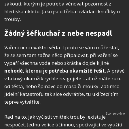
zákoutí, kterým je potřeba věnovat pozornost z
hlediska úklidu. Jako jsou třeba ovládací knoflíky u
trouby.
Žádný šéfkuchař z nebe nespadl
Vaření není exaktní věda. I proto se vám může stát,
že se sem tam začne něco připalovat, při vaření se
vypaří všechna voda nebo zkrátka dojde k jiné
nehodě, kterou je potřeba okamžitě řešit
. A právě
v takový okamžik rychle reagujete – ať už máte ruce
od těsta, nebo špinavé od masa či mouky. Zatímco
jídelní katastrofu tak sice odvrátíte, tu uklízecí tím
teprve vytváříte.
Rad na to, jak vyčistit vnitřek trouby, existuje
nespočet. Jednu velice účinnou, spočívající ve využití