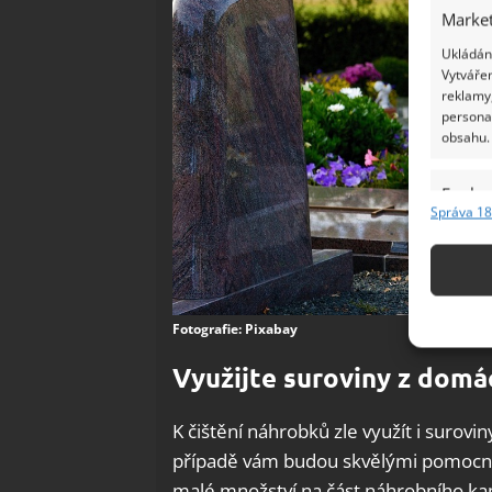
Market
Ukládání
Vytvářen
reklamy,
persona
obsahu.
Funkc
Správa 18
Přiřazov
Identifi
Použív
Fotografie: Pixabay
základ
Využijte suroviny z domá
Zajišt
odstra
K čištění náhrobků zle využít i surov
Ukládá
případě vám budou skvělými pomocníky
malé množství na část náhrobního k