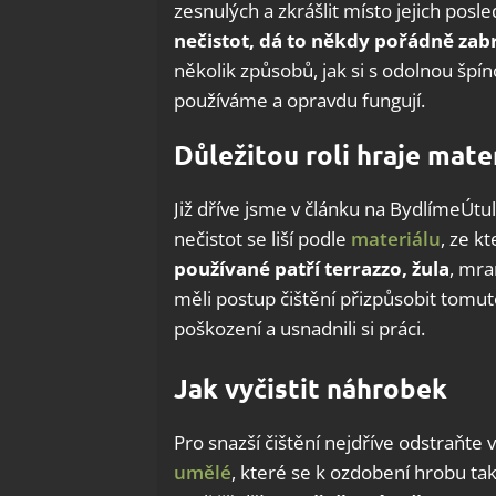
zesnulých a zkrášlit místo jejich pos
nečistot, dá to někdy pořádně zab
několik způsobů, jak si s odolnou špí
používáme a opravdu fungují.
Důležitou roli hraje mate
Již dříve jsme v článku na BydlímeÚtu
nečistot se liší podle
materiálu
, ze k
používané patří terrazzo, žula
, mra
měli postup čištění přizpůsobit tomu
poškození a usnadnili si práci.
Jak vyčistit náhrobek
Pro snazší čištění nejdříve odstraňte v
umělé
, které se k ozdobení hrobu ta