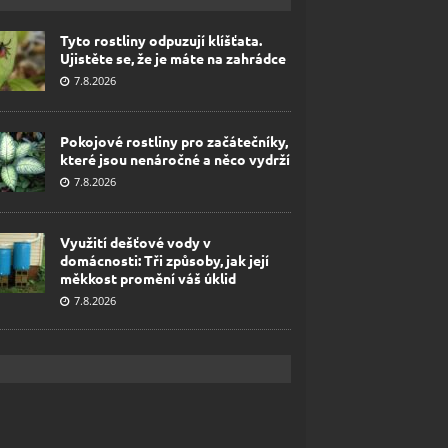
Tyto rostliny odpuzují klíšťata.
Ujistěte se, že je máte na zahrádce
7.8.2026
Pokojové rostliny pro začátečníky,
které jsou nenáročné a něco vydrží
7.8.2026
Využití dešťové vody v
domácnosti: Tři způsoby, jak její
měkkost promění váš úklid
7.8.2026