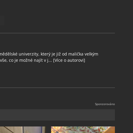
ědělské univerzity, který je již od malička velkým
še, co je možné najít v j...
[Více o autorovi]