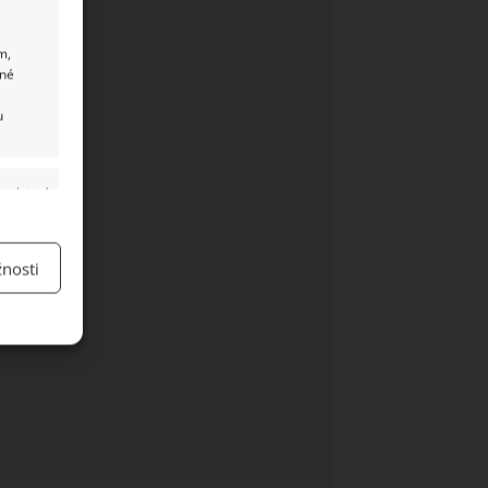
m,
ané
u
y aktivní
nosti
y aktivní