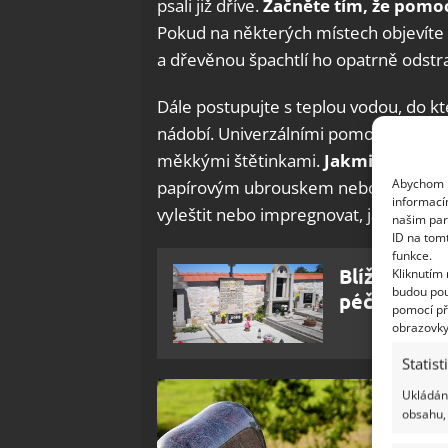
psali již dříve.
Začněte tím, že pomoc
Pokud na některých místech objevíte 
a dřevěnou špachtlí ho opatrně odstr
Dále postupujte s teplou vodou, do k
nádobí. Univerzálními pomocníky vám
měkkými štětinkami.
Jakmile budet
Abychom p
papírovým ubrouskem nebo hadříkem z
informací
vyleštit nebo impregnovat, jak radí i 
našim par
ID na tom
funkce.
Blíží se Du
Kliknutím
budou pou
péči o náhr
pomocí př
obrazovky
Statist
Ukládání
obsahu, 