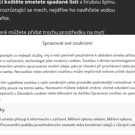
í koštěte smetete spadané listí
a hrubou špínu.
rozrůstající se mech, nejdříve ho navlhčete vodou
aňte.
teré můžete přidat trochu prostředku na mytí
 budou měkká houbička, hadřík nebo kartáč s
Spravovat své soukromí
e mít hotovo, důkladně náhrobek osušte
oskytli co nejlepší služby, my a naši partneři používáme k ukládání a/nebo příst
 mikrovlákna. Lesklé povrchy se také vyplatí
m o zařízeních, technologie jako soubory cookies. Souhlas s těmito technologiem
internetový portál
VeseléBydlení
.
tnerům umožní zpracovávat osobní údaje, jako je chování při procházení nebo j
to webu. Nesouhlas nebo odvolání souhlasu může nepříznivě ovlivnit určité vlastn
šičky a s nimi i vhodný čas na úpravu a
 níže vyjádřete souhlas s výše uvedeným nebo proveďte podrobnější rozhodnutí. 
žity pouze na tomto webu. Nastavení můžete kdykoli změnit, včetně odvolání so
obky. Skvělým pomocníkem je i leštidlo
epínačů v Zásadách cookies nebo kliknutím na tlačítko Spravovat souhlas ve spod
.
iky
 a/nebo přístup k informacím v zařízení, Měření výkonu reklam, Měření výkonu
Porozumění publiku prostřednictvím statistik nebo kombinací údajů z různých zdr