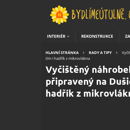
INTERIÉR
REKONSTRUKCE
Z
HLAVNÍ STRÁNKA
RADY A TIPY
Vyči
tím i hadřík z mikrovlákna
Vyčištěný náhrobe
připravený na Duši
hadřík z mikrovlák