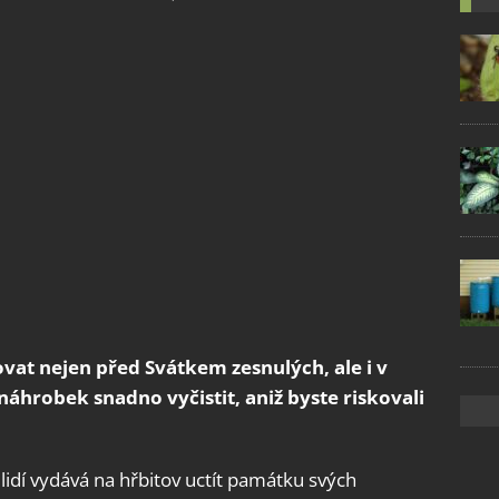
at nejen před Svátkem zesnulých, ale i v
náhrobek snadno vyčistit, aniž byste riskovali
idí vydává na hřbitov uctít památku svých