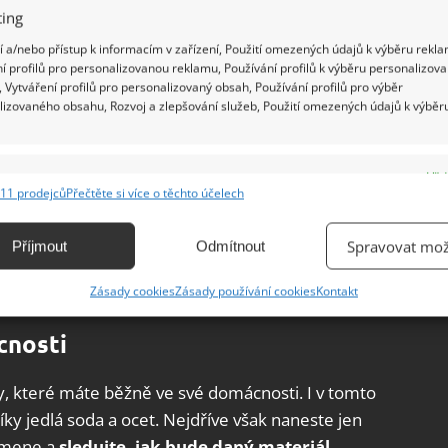
ing
 a/nebo přístup k informacím v zařízení, Použití omezených údajů k výběru rekla
í profilů pro personalizovanou reklamu, Používání profilů k výběru personalizov
 Vytváření profilů pro personalizovaný obsah, Používání profilů pro výběr
lizovaného obsahu, Rozvoj a zlepšování služeb, Použití omezených údajů k výběr
e
Vžd
11 prodejců
Přečtěte si více o těchto účelech
ání a kombinování údajů z jiných zdrojů údajů, Propojení různých zařízení,
kace zařízení na základě automaticky přenášených informací.
Spravovat mož
Příjmout
Odmítnout
ání přesných údajů o zeměpisné poloze, Identifikace zařízení na
Zásady cookies
Zásady používání cookies
Kontakt
ě aktivně vyžádaných informací.
cnosti
ění bezpečnosti, předcházení a zjišťování podvodů a
ňování chyb, Poskytování a zobrazování reklamy a obsahu,
Vžd
iny, které máte běžně ve své domácnosti. I v tomto
ní a sdělování voleb ochrany osobních údajů.
 jedlá soda a ocet. Nejdříve však naneste jen
amene a
sledujte, jak bude daný materiál