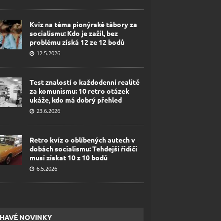
Kvíz na téma pionýrské tábory za
socialismu: Kdo je zažil, bez
problému získá 12 ze 12 bodů
12.5.2026
Test znalostí o každodenní realitě
za komunismu: 10 retro otázek
ukáže, kdo má dobrý přehled
23.6.2026
Retro kvíz o oblíbených autech v
dobách socialismu: Tehdejší řidiči
musí získat 10 z 10 bodů
6.5.2026
HAVÉ NOVINKY