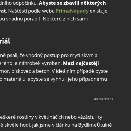
ledního odpočinku.
Abyste se zbavili některých
rat
. Naštěstí podle webu
PrimaNápady
existuje
nou snadno poradit. Některé z nich sami
riál
lně psali, že vhodný postup pro mytí skvrn a
terého je náhrobek vyroben.
Mezi nejčastěji
mor, pískovec a beton. V ideálním případě byste
to materiálu, abyste se vyhnuli jeho případnému
eškeré rostliny v květináčích nebo vázách. I ty
ké skvěle hodí, jak jsme v článku na BydlímeÚtulně