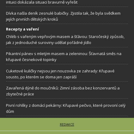
intuici dokázala situaci bravurně vyřešit
Dívka našla deník zesnulé babičky. Zjistila tak, že byla svědkem
jejích prvních dětských kroků
Recepty a vaření
Chléb s vařeným vepřovým masem a šťávou: Staročeský způsob,
jak z jednoduché suroviny udělat pořádné jídlo
Pikantní pánev s mletým masem a zeleninou: Šťavnatá směs na
křupavé česnekové topinky
Cuketové kuličky nejsou jen nouzovka ze zahrady: Křupavé
sousto, po kterém se doma jen zapráší
Zavařená dýně do moučníků: Zimní zásoba bez konzervantů a
zbytečné práce
Pivní rohlíky z domácí pekárny: Křupavé pečivo, které provoní celý
dům
REDAKCE