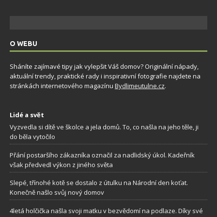
O WEBU
Sháníte zajímavé tipy jak vylepšit Váš domov? Originální nápady,
aktuální trendy, praktické rady i inspirativní fotografie najdete na
stránkách internetového magazínu
Bydlimeutulne.cz
.
Lidé a svět
Vyzvedla si dítě ve školce a jela domů. To, co našla na jeho těle, ji
do běla vytočilo
Přání postaršího zákazníka označil za nadlidský úkol. Kadeřník
však předvedl výkon z jiného světa
Slepé, třínohé kotě se dostalo z útulku na Národní den koťat.
Konečně našlo svůj nový domov
4letá holčička našla svoji matku v bezvědomí na podlaze. Díky své