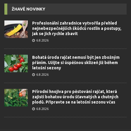
ŽHAVÉ NOVINKY
Profesionální zahradnice vytvořila přehled
nejnebezpečnějších škůdců rostlin a postupy,
jak se jich rychle zbavit
6.8.2026
Bohatá úroda rajčat nemusí být jen zbožným
přáním. Užijte si úspěšnou sklizeň již během
letošní sezony
6.8.2026
Přírodní hnojiva pro pěstování rajčat, která
zajistí bohatou úrodu šťavnatých a chutných
plodů. Připravte se na letošní sezonu včas
6.8.2026