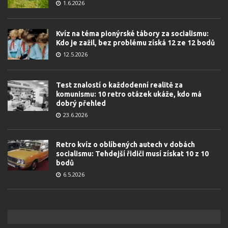
1.6.2026
Kvíz na téma pionýrské tábory za socialismu:
Kdo je zažil, bez problému získá 12 ze 12 bodů
12.5.2026
Test znalostí o každodenní realitě za
komunismu: 10 retro otázek ukáže, kdo má
dobrý přehled
23.6.2026
Retro kvíz o oblíbených autech v dobách
socialismu: Tehdejší řidiči musí získat 10 z 10
bodů
6.5.2026