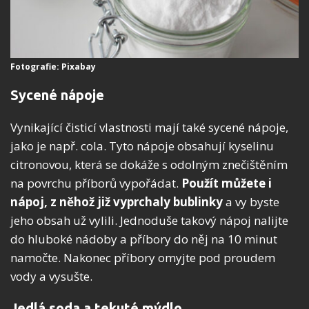
Fotografie: Pixabay
Sycené nápoje
Vynikající čisticí vlastnosti mají také sycené nápoje,
jako je např. cola. Tyto nápoje obsahují kyselinu
citronovou, která se dokáže s odolným znečištěním
na povrchu příborů vypořádat.
Použít můžete i
nápoj, z něhož již vyprchaly bublinky
a vy byste
jeho obsah už vylili. Jednoduše takový nápoj nalijte
do hluboké nádoby a příbory do něj na 10 minut
namočte. Nakonec příbory omyjte pod proudem
vody a vysušte.
Jedlá soda a tekuté mýdlo