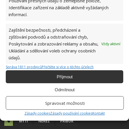
Používání přesných údajů o zeměpisné poloze,
Identifikace zařízení na základě aktivně vyžádaných
informací.
Zajištění bezpečnosti, předcházení a
zjišťování podvodů a odstraňování chyb,
Poskytování a zobrazování reklamy a obsahu,
Vždy aktivní
Ukládání a sdělování voleb ochrany osobních
údajů.
Správa 1811 prodejců
Přečtěte si více o těchto účelech
Příjmout
Odmítnout
Spravovat možnosti
Zásady cookies
Zásady používání cookies
Kontakt
MYTÍ
NEREZ
PŘÍBOR