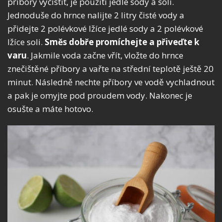
příbory vyčistit, je použití jedlé sody a soli.
Jednoduše do hrnce nalijte 2 litry čisté vody a
přidejte 2 polévkové lžíce jedlé sody a 2 polévkové
lžíce soli.
Směs dobře promíchejte a přiveďte k
varu
. Jakmile voda začne vřít, vložte do hrnce
znečištěné příbory a vařte na střední teplotě ještě 20
minut. Následně nechte příbory ve vodě vychladnout
a pak je omyjte pod proudem vody. Nakonec je
osušte a máte hotovo.