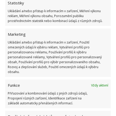
Škrob z brambor
Statistiky
Ukládání a/nebo přístup k informacím v zařízení, Měření výkonu
Tmavý povlak z nerezového nádobí dokáže účinně
reklam, Měření výkonu obsahu, Porozumění publiku
odstranit i škrob, který brambory obsahují.
prostřednictvím statistik nebo kombinací údajů z různých zdrojů.
Jednoduše bramboru nakrájejte na větší měsíčky a
Marketing
nerezové příbory jimi vydrhněte. Nakonec nádobí
pečlivě opláchněte vodou a vysušte.
Ukládání a/nebo přístup k informacím v zařízení, Použití
omezených údajů k výběru reklam, Vytváření profilů pro
personalizovanou reklamu, Používání profilů k výběru
Zubní pasta
personalizované reklamy, Vytváření profilů pro personalizovaný
obsah, Používání profilů pro výběr personalizovaného obsahu,
Abyste odstranili nečistotu i z těžko dostupných
Rozvoj a zlepšování služeb, Použití omezených údajů k výběru
obsahu.
míst, použijte obyčejnou zubní pastu. Vlhkým
hadříkem naneste trochu zubní pasty mezi hroty
Funkce
Vždy aktivní
vidličky a nechte 10 minut působit. Následně
příbory opláchněte pod proudem vody a vysušte je,
Přiřazování a kombinování údajů z jiných zdrojů údajů,
Propojení různých zařízení, Identifikace zařízení na
aby byly dokonale lesklé.
základě automaticky přenášených informací.
Zdroj:
Diybeautify