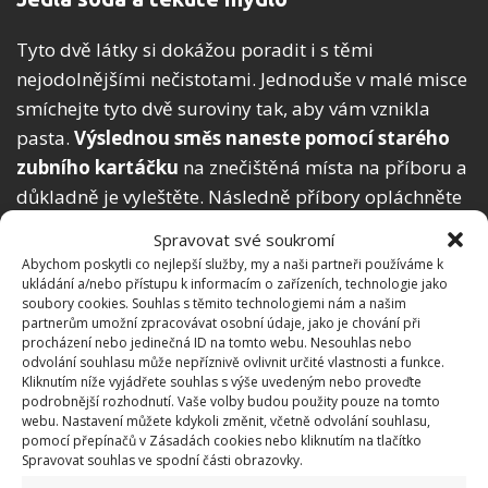
Tyto dvě látky si dokážou poradit i s těmi
nejodolnějšími nečistotami. Jednoduše v malé misce
smíchejte tyto dvě suroviny tak, aby vám vznikla
pasta.
Výslednou směs naneste pomocí starého
zubního kartáčku
na znečištěná místa na příboru a
důkladně je vyleštěte. Následně příbory opláchněte
pod proudem vody a usušte.
Spravovat své soukromí
Abychom poskytli co nejlepší služby, my a naši partneři používáme k
Rostlinný olej a citronová šťáva
ukládání a/nebo přístupu k informacím o zařízeních, technologie jako
soubory cookies. Souhlas s těmito technologiemi nám a našim
partnerům umožní zpracovávat osobní údaje, jako je chování při
Nerezové příbory můžete také vyčistit směsí z
procházení nebo jedinečná ID na tomto webu. Nesouhlas nebo
rostlinného oleje a pár kapek citronové šťávy.
odvolání souhlasu může nepříznivě ovlivnit určité vlastnosti a funkce.
Kliknutím níže vyjádřete souhlas s výše uvedeným nebo proveďte
Měkkým hadříkem naneste malé množství této
podrobnější rozhodnutí. Vaše volby budou použity pouze na tomto
směsi na příbory a jemně jím příbory vyleštěte.
webu. Nastavení můžete kdykoli změnit, včetně odvolání souhlasu,
pomocí přepínačů v Zásadách cookies nebo kliknutím na tlačítko
Nakonec je opět opláchněte a vysušte.
Spravovat souhlas ve spodní části obrazovky.