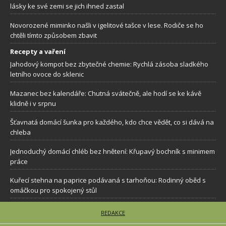
lásky ke své zemi se jich ihned zastal
Novorozené miminko našli v igelitové tašce v lese. Rodiče se ho
chtěli tímto způsobem zbavit
Recepty a vaření
Jahodový kompot bez zbytečné chemie: Rychlá zásoba sladkého
letního ovoce do sklenic
Mazanec bez kalendáře: Chutná svátečně, ale hodí se ke kávě
klidně i v srpnu
Šťavnatá domácí šunka pro každého, kdo chce vědět, co si dává na
chleba
Jednoduchý domácí chléb bez hnětení: Křupavý bochník s minimem
práce
Kuřecí stehna na paprice podávaná s tarhoňou: Rodinný oběd s
omáčkou pro spokojený stůl
REDAKCE