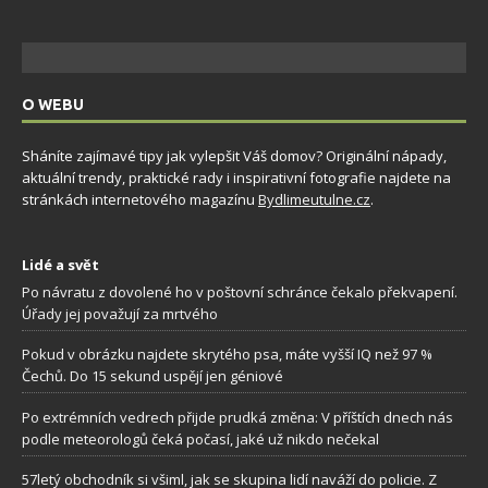
O WEBU
Sháníte zajímavé tipy jak vylepšit Váš domov? Originální nápady,
aktuální trendy, praktické rady i inspirativní fotografie najdete na
stránkách internetového magazínu
Bydlimeutulne.cz
.
Lidé a svět
Po návratu z dovolené ho v poštovní schránce čekalo překvapení.
Úřady jej považují za mrtvého
Pokud v obrázku najdete skrytého psa, máte vyšší IQ než 97 %
Čechů. Do 15 sekund uspějí jen géniové
Po extrémních vedrech přijde prudká změna: V příštích dnech nás
podle meteorologů čeká počasí, jaké už nikdo nečekal
57letý obchodník si všiml, jak se skupina lidí naváží do policie. Z