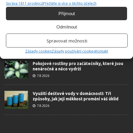
Správa 1811 prodejců
Přečtěte si více o těchto účelech
Příjmout
ŽHAVÉ NOVINKY
Odmítnout
Tyto rostliny odpuzují klíšťata. Ujistěte se, že je
máte na zahrádce
Spravovat možnosti
7.8.2026
Zásady cookies
Zásady používání cookies
Kontakt
Pokojové rostliny pro začátečníky, které jsou
nenáročné a něco vydrží
7.8.2026
Využití dešťové vody v domácnosti: Tři
způsoby, jak její měkkost promění váš úklid
7.8.2026