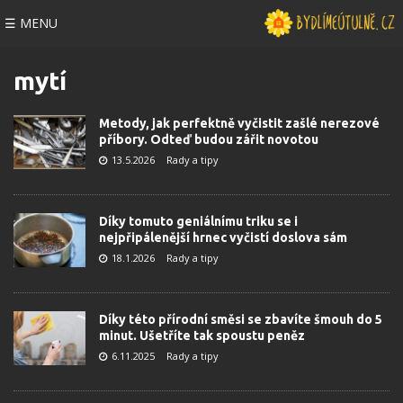
☰ MENU
mytí
Metody, jak perfektně vyčistit zašlé nerezové
příbory. Odteď budou zářit novotou
13.5.2026
Rady a tipy
Díky tomuto geniálnímu triku se i
nejpřipálenější hrnec vyčistí doslova sám
18.1.2026
Rady a tipy
Díky této přírodní směsi se zbavíte šmouh do 5
minut. Ušetříte tak spoustu peněz
6.11.2025
Rady a tipy