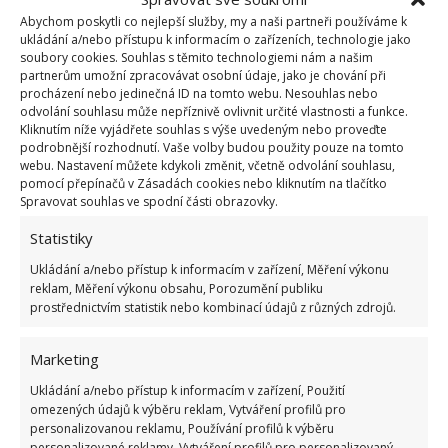
4.4.2021
Rady a tipy
Abychom poskytli co nejlepší služby, my a naši partneři používáme k
ukládání a/nebo přístupu k informacím o zařízeních, technologie jako
soubory cookies. Souhlas s těmito technologiemi nám a našim
partnerům umožní zpracovávat osobní údaje, jako je chování při
Jaro je tu a s ním i mytí oken. Díky těmto
procházení nebo jedinečná ID na tomto webu. Nesouhlas nebo
metodám dosáhnete dokonalé čistoty a lesku
odvolání souhlasu může nepříznivě ovlivnit určité vlastnosti a funkce.
31.3.2021
Rady a tipy
Kliknutím níže vyjádřete souhlas s výše uvedeným nebo proveďte
podrobnější rozhodnutí. Vaše volby budou použity pouze na tomto
webu. Nastavení můžete kdykoli změnit, včetně odvolání souhlasu,
pomocí přepínačů v Zásadách cookies nebo kliknutím na tlačítko
Spravovat souhlas ve spodní části obrazovky.
1
2
3
»
Statistiky
Ukládání a/nebo přístup k informacím v zařízení, Měření výkonu
reklam, Měření výkonu obsahu, Porozumění publiku
prostřednictvím statistik nebo kombinací údajů z různých zdrojů.
Marketing
Ukládání a/nebo přístup k informacím v zařízení, Použití
OBLÍBENÉ ČLÁNKY
omezených údajů k výběru reklam, Vytváření profilů pro
personalizovanou reklamu, Používání profilů k výběru
Pokuta až 10 000 Kč hrozí za nesprávné sekání i
personalizované reklamy, Vytváření profilů pro personalizovaný