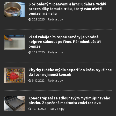
S připálenými pánvemi a hrnci uděláte rychlý
proces díky tomuto triku, který vám ušetří
peníze i námahu
20.9.2025
Rady a tipy
Před zahájením topné sezóny je vhodné
nejprve sáhnout po fénu. Pár minut ušetří
peníze
10.9.2025
Rady a tipy
Zbytky tuhého mýdla nepatří do koše. Využít se
dá i ten nejmenší kousek
9.12.2022
Rady a tipy
Konec trápení se zdlouhavým mytím špinavého
plechu. Zapečená mastnota zmizí raz dva
17.11.2022
Rady a tipy