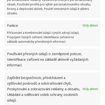
nesekání trávy. Záleží i na prostředku a lokaci
obsah, Používání profilů pro výběr personalizovaného obsahu,
Rozvoj a zlepšování služeb, Použití omezených údajů k výběru
1.6.2026
obsahu.
Kvíz na téma pionýrské tábory za socialismu:
Funkce
Vždy aktivní
Kdo je zažil, bez problému získá 12 ze 12 bodů
Přiřazování a kombinování údajů z jiných zdrojů údajů,
12.5.2026
Propojení různých zařízení, Identifikace zařízení na
základě automaticky přenášených informací.
Test znalostí o každodenní realitě za
komunismu: 10 retro otázek ukáže, kdo má
Používání přesných údajů o zeměpisné poloze,
dobrý přehled
Identifikace zařízení na základě aktivně vyžádaných
23.6.2026
informací.
Retro kvíz o oblíbených autech v dobách
Zajištění bezpečnosti, předcházení a
socialismu: Tehdejší řidiči musí získat 10 z 10
zjišťování podvodů a odstraňování chyb,
bodů
6.5.2026
Poskytování a zobrazování reklamy a obsahu,
Vždy aktivní
Ukládání a sdělování voleb ochrany osobních
údajů.