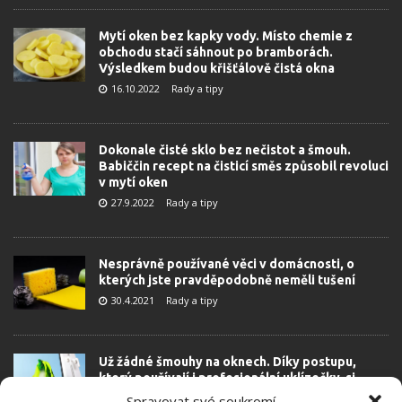
Mytí oken bez kapky vody. Místo chemie z
obchodu stačí sáhnout po bramborách.
Výsledkem budou křišťálově čistá okna
16.10.2022
Rady a tipy
Dokonale čisté sklo bez nečistot a šmouh.
Babiččin recept na čisticí směs způsobil revoluci
v mytí oken
27.9.2022
Rady a tipy
Nesprávně používané věci v domácnosti, o
kterých jste pravděpodobně neměli tušení
30.4.2021
Rady a tipy
Už žádné šmouhy na oknech. Díky postupu,
který používají i profesionální uklízečky, si
výrazně usnadníte práci
Spravovat své soukromí