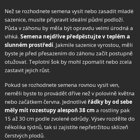
Než se rozhodnete semena vysít nebo zasadit mladé
sazenice, musíte připravit ideální půdní podloží.
Půda v záhonu by měla být opravdu velmi úrodná a
vlhká.
Semena nejdříve předpěstujte v teplém a
slunném prostředí
. Jakmile sazenice vyrostou, měli
byste je před přesazením do záhonu začít postupně
otužovat. Teplotní šok by mohl zpomalit nebo zcela
zastavit jejich růst.
Pokud se rozhodnete semena rovnou vysít ven,
neměli byste to provádět dříve než v polovině května
nebo začátkem června. Jednotlivé
řádky by od sebe
měly mít rozestupy alespoň 38 cm
a rostliny pak
15 až 30 cm podle zvolené odrůdy. Výsev rozdělte do
několika týdnů, tak si zajistíte nepřetržitou sklizeň
čerstvých plodů.