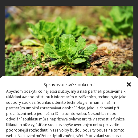
Spravovat své soukromí
Abychom poskytli co nejlepší služby, my a naši partneři používáme k
Fotografie: Pixabay
ukládání a/nebo přístupu k informacím o zařízeních, technologie jako
soubory cookies. Souhlas s těmito technologiemi nám a našim
Jak o čínské zelí pečovat
partnerům umožní zpracovávat osobní údaje, jako je chování při
procházení nebo jedinečná ID na tomto webu. Nesouhlas nebo
odvolání souhlasu může nepříznivě ovlivnit určité vlastnosti a funkce.
Zadržet potřebnou vlhkost vám pomůže mulčovací
Kliknutím níže vyjádřete souhlas s výše uvedeným nebo proveďte
podrobnější rozhodnutí. Vaše volby budou použity pouze na tomto
směs, která přirozeně zabrání také rozrůstání
webu. Nastavení můžete kdykoli změnit, včetně odvolání souhlasu,