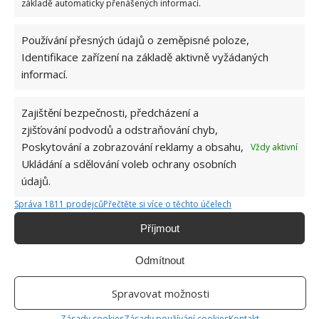
základě automaticky přenášených informací.
Používání přesných údajů o zeměpisné poloze,
Identifikace zařízení na základě aktivně vyžádaných
informací.
ČÍNSKÉ ZELÍ
PĚSTOVÁNÍ
ZELENINA
Zajištění bezpečnosti, předcházení a
zjišťování podvodů a odstraňování chyb,
Poskytování a zobrazování reklamy a obsahu,
Vždy aktivní
Jiří Kolář
Ukládání a sdělování voleb ochrany osobních
údajů.
Absolvent České zemědělské
univerzity, který je již od malička
Správa 1811 prodejců
Přečtěte si více o těchto účelech
velkým kutilem. V podstatě vše, co je
Příjmout
možné najít v j...
[Více o autorovi]
Odmítnout
Spravovat možnosti
Zásady cookies
Zásady používání cookies
Kontakt