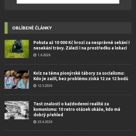
OBLÍBENÉ ČLÁNKY
Pokuta až 10 000 Kč hrozí za nesprávné sekání i
nesekání trávy. Záleží i na prostředku a lokaci
1.6.2026
Kvíz na téma pionýrské tábory za socialismu:
Kdo je zažil, bez problému získá 12 ze 12 bodů
12.5.2026
Test znalostí o každodenní realitě za
komunismu: 10 retro otázek ukáže, kdo má
dobrý přehled
23.6.2026