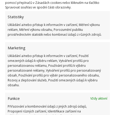
plevelných rostlin.
Zvlášť v období sucha potřebují
pomocí přepínačů v Zásadách cookies nebo kliknutím na tlačítko
Spravovat souhlas ve spodní části obrazovky.
rostliny dostatek vody
, aby neuschly. Ideálně je
zalévejte vždy ráno, aby je sluneční paprsky
Statistiky
nespálily. Zalévání rostlin večer přitahuje slimáky a
Ukládání a/nebo přístup k informacím v zařízení, Měření výkonu
další škůdce.
reklam, Měření výkonu obsahu, Porozumění publiku
prostřednictvím statistik nebo kombinací údajů z různých zdrojů.
Zdroj:
RHS
Marketing
Ukládání a/nebo přístup k informacím v zařízení, Použití
omezených údajů k výběru reklam, Vytváření profilů pro
personalizovanou reklamu, Používání profilů k výběru
personalizované reklamy, Vytváření profilů pro personalizovaný
obsah, Používání profilů pro výběr personalizovaného obsahu,
Rozvoj a zlepšování služeb, Použití omezených údajů k výběru
obsahu.
Funkce
Vždy aktivní
Přiřazování a kombinování údajů z jiných zdrojů údajů,
Propojení různých zařízení, Identifikace zařízení na