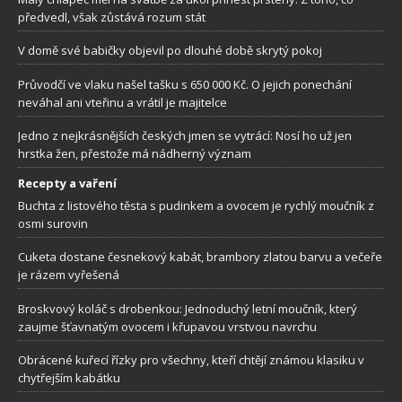
předvedl, však zůstává rozum stát
V domě své babičky objevil po dlouhé době skrytý pokoj
Průvodčí ve vlaku našel tašku s 650 000 Kč. O jejich ponechání
neváhal ani vteřinu a vrátil je majitelce
Jedno z nejkrásnějších českých jmen se vytrácí: Nosí ho už jen
hrstka žen, přestože má nádherný význam
Recepty a vaření
Buchta z listového těsta s pudinkem a ovocem je rychlý moučník z
osmi surovin
Cuketa dostane česnekový kabát, brambory zlatou barvu a večeře
je rázem vyřešená
Broskvový koláč s drobenkou: Jednoduchý letní moučník, který
zaujme šťavnatým ovocem i křupavou vrstvou navrchu
Obrácené kuřecí řízky pro všechny, kteří chtějí známou klasiku v
chytřejším kabátku