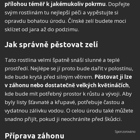
přílohou téměř k jakémukoliv pokrmu
. Dopřejte
svým rostlinám tu nejlepší péči a vypěstujte si
opravdu bohatou úrodu. Čínské zelí budete moci
sklízet od jara až do podzimu.
Jak správně pěstovat zelí
Tato rostlina velmi špatně snáší slunné a teplé
prostředí. Nejlépe se jí proto bude dařit v polostínu,
kde bude krytá před silným větrem.
Pěstovat ji lze
v záhonu nebo dostatečně velkých květináčích
,
kde bude mít potřebný prostor k růstu a vývoji. Aby
byly listy šťavnaté a křupavé, potřebuje častou a
vydatnou zálivku vodou. O celou úrodu také můžete
snadno přijít, pokud ji neochráníte před škůdci.
Příprava záhonu