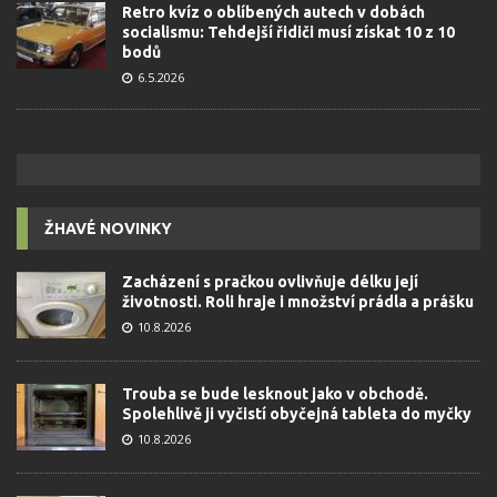
Retro kvíz o oblíbených autech v dobách
socialismu: Tehdejší řidiči musí získat 10 z 10
bodů
6.5.2026
ŽHAVÉ NOVINKY
Zacházení s pračkou ovlivňuje délku její
životnosti. Roli hraje i množství prádla a prášku
10.8.2026
Trouba se bude lesknout jako v obchodě.
Spolehlivě ji vyčistí obyčejná tableta do myčky
10.8.2026