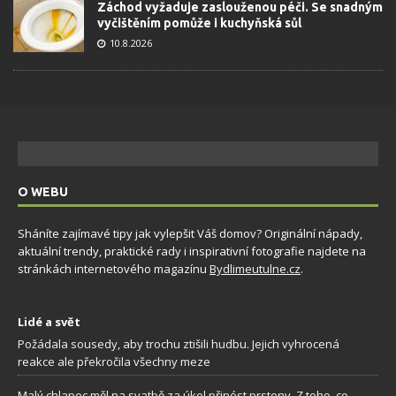
Záchod vyžaduje zaslouženou péči. Se snadným
vyčištěním pomůže i kuchyňská sůl
10.8.2026
O WEBU
Sháníte zajímavé tipy jak vylepšit Váš domov? Originální nápady,
aktuální trendy, praktické rady i inspirativní fotografie najdete na
stránkách internetového magazínu
Bydlimeutulne.cz
.
Lidé a svět
Požádala sousedy, aby trochu ztišili hudbu. Jejich vyhrocená
reakce ale překročila všechny meze
Malý chlapec měl na svatbě za úkol přinést prsteny. Z toho, co