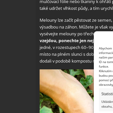
mulčovací fólie nebo tkaniny k ohřátí
také udržet vlhkost půdy, a tím urychlit
Melouny lze začít pěstovat ze semen,
výsadbou na záhon. Můžete je však vy
vysévejte melouny po třech, abyste měl
vzejdou, ponechte jen nejsilnější r
jedné, v rozestupech 60–90 cm, v záv
Abychom p
informací
místo na plném slunci s dobře propus
našim par
dodali v podobě kompostu nebo vyzrá
ID na tom
funkce.
Kliknutím
budou pou
pomocí př
obrazovky
Statist
Ukládání
obsahu, 