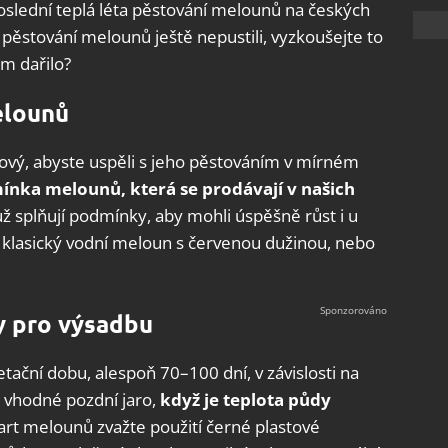
Poslední teplá léta pěstování melounů na českých
 pěstování melounů ještě nepustili, vyzkoušejte to
ům dařilo?
elounů
ový, abyste uspěli s jeho pěstováním v mírném
ínka melounů, která se prodávají v našich
 splňují podmínky, aby mohli úspěšně růst i u
te klasický vodní meloun s červenou dužinou, nebo
y pro výsadbu
ační dobu, alespoň 70–100 dní, v závislosti na
 vhodné pozdní jaro,
když je teplota půdy
start melounů zvažte použití černé plastové