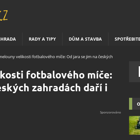
AHRADA
RADY A TIPY
DŮM A STAVBA
SPOTŘEBIT
elouny velikosti fotbalového míče: Od jara se jim na českých
kosti fotbalového míče:
eských zahradách daří i
O