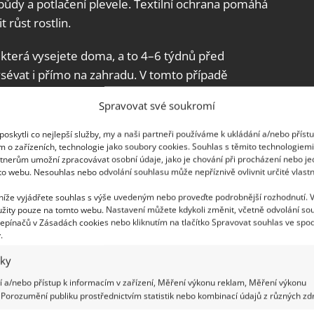
 půdy a potlačení plevele. Textilní ochrana pomáhá
 růst rostlin.
 která vysejete doma, a to 4–6 týdnů před
sévat i přímo na zahradu. V tomto případě
i jistotu, že alespoň nějaký vyklíčí.
Poté, co
Spravovat své soukromí
ostlinu
. Předpěstované sazenice vysaďte po
islosti na velikosti odrůdy. Melounům vyberte
oskytli co nejlepší služby, my a naši partneři používáme k ukládání a/nebo příst
m o zařízeních, technologie jako soubory cookies. Souhlas s těmito technologiem
tnou půdou bohatou na organické látky, které jste
tnerům umožní zpracovávat osobní údaje, jako je chování při procházení nebo j
lého hnoje.
to webu. Nesouhlas nebo odvolání souhlasu může nepříznivě ovlivnit určité vlastn
 níže vyjádřete souhlas s výše uvedeným nebo proveďte podrobnější rozhodnutí. 
žity pouze na tomto webu. Nastavení můžete kdykoli změnit, včetně odvolání so
epínačů v Zásadách cookies nebo kliknutím na tlačítko Spravovat souhlas ve spod
.
iky
 a/nebo přístup k informacím v zařízení, Měření výkonu reklam, Měření výkonu
Porozumění publiku prostřednictvím statistik nebo kombinací údajů z různých zdr