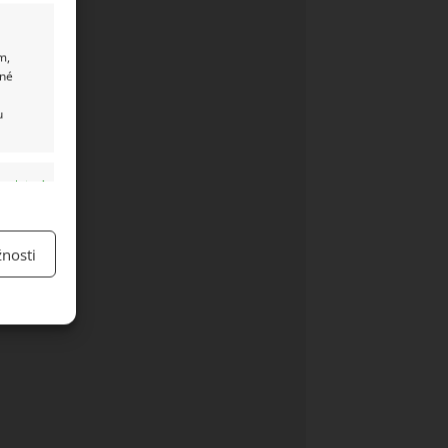
m,
ané
u
y aktivní
nosti
y aktivní