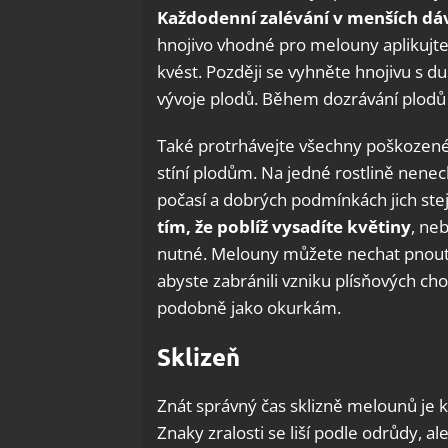
Každodenní zalévání v menších dá
hnojivo vhodné pro melouny aplikujte
kvést. Později se vyhněte hnojivu s d
vývoje plodů. Během dozrávání plodů 
Také protrhávejte všechny poškozené a
stíní plodům. Na jedné rostlině nenech
počasí a dobrých podmínkách jich stej
tím, že poblíž vysadíte květiny
, ne
nutné. Melouny můžete nechat pnout p
abyste zabránili vzniku plísňových ch
podobně jako okurkám.
Sklizeň
Znát správný čas sklizně melounů je k
Znaky zralosti se liší podle odrůdy, a