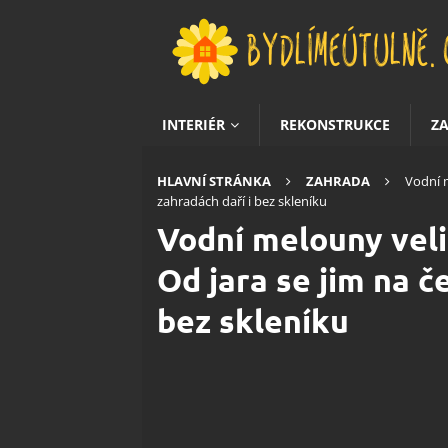
INTERIÉR
REKONSTRUKCE
Z
HLAVNÍ STRÁNKA
ZAHRADA
Vodní m
zahradách daří i bez skleníku
Vodní melouny veli
Od jara se jim na č
bez skleníku