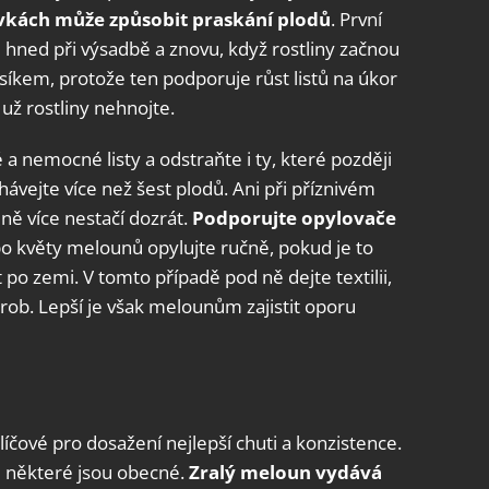
vkách může způsobit praskání plodů
. První
 hned při výsadbě a znovu, když rostliny začnou
usíkem, protože ten podporuje růst listů na úkor
už rostliny nehnojte.
 nemocné listy a odstraňte i ty, které později
ávejte více než šest plodů. Ani při příznivém
ně více nestačí dozrát.
Podporujte opylovače
bo květy melounů opylujte ručně, pokud je to
o zemi. V tomto případě pod ně dejte textilii,
orob. Lepší je však melounům zajistit oporu
líčové pro dosažení nejlepší chuti a konzistence.
le některé jsou obecné.
Zralý meloun vydává