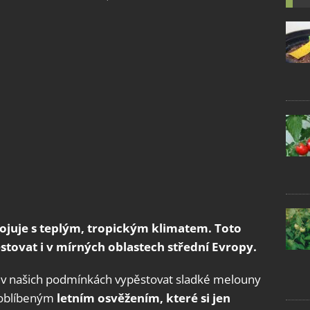
ojuje s teplým, tropickým klimatem. Toto
stovat i v mírných oblastech střední Evropy.
i v našich podmínkách vypěstovat sladké melouny
u oblíbeným
letním osvěžením, které si jen