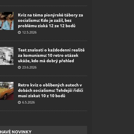
Kvíz na téma pionýrské tábory za
socialismu: Kdo je zažil, bez
problému získá 12 ze 12 bodů
12.5.2026
Test znalostí o každodenní realitě
za komunismu: 10 retro otázek
ukáže, kdo má dobrý přehled
23.6.2026
Retro kvíz o oblíbených autech v
dobách socialismu: Tehdejší řidiči
musí získat 10 z 10 bodů
6.5.2026
HAVÉ NOVINKY