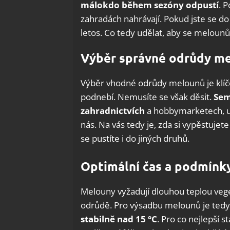
málokdo během sezóny odpustí
. 
zahradách nahrávají. Pokud jste se do
letos. Co tedy udělat, aby se meloun
Výběr správné odrůdy m
Výběr vhodné odrůdy melounů je klíč
podnebí. Nemusíte se však děsit.
Sem
zahradnictvích
a hobbymarketech, už
nás. Na vás tedy je, zda si vypěstuje
se pustíte i do jiných druhů.
Optimální čas a podmínk
Melouny vyžadují dlouhou teplou veget
odrůdě. Pro výsadbu melounů je tedy
stabilně nad 15 °C
. Pro co nejlepší 