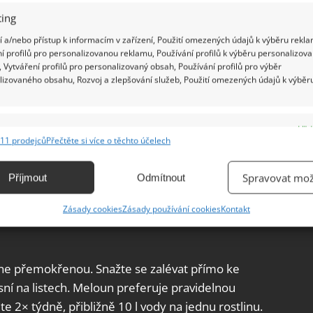
ing
 a/nebo přístup k informacím v zařízení, Použití omezených údajů k výběru rekla
í profilů pro personalizovanou reklamu, Používání profilů k výběru personalizov
 Vytváření profilů pro personalizovaný obsah, Používání profilů pro výběr
lizovaného obsahu, Rozvoj a zlepšování služeb, Použití omezených údajů k výběr
e
Vžd
11 prodejců
Přečtěte si více o těchto účelech
ání a kombinování údajů z jiných zdrojů údajů, Propojení různých zařízení,
kace zařízení na základě automaticky přenášených informací.
Spravovat mož
Příjmout
Odmítnout
ání přesných údajů o zeměpisné poloze, Identifikace zařízení na
Zásady cookies
Zásady používání cookies
Kontakt
ě aktivně vyžádaných informací.
ění bezpečnosti, předcházení a zjišťování podvodů a
 ne přemokřenou. Snažte se zalévat přímo ke
ňování chyb, Poskytování a zobrazování reklamy a obsahu,
Vžd
sní na listech. Meloun preferuje pravidelnou
ní a sdělování voleb ochrany osobních údajů.
ete 2× týdně, přibližně 10 l vody na jednu rostlinu.