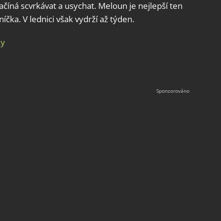
ačíná scvrkávat a usychat. Meloun je nejlepší ten
íčka. V lednici však vydrží až týden.
ty