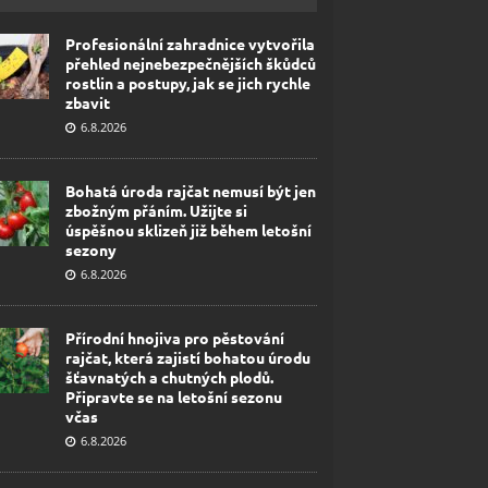
Profesionální zahradnice vytvořila
přehled nejnebezpečnějších škůdců
rostlin a postupy, jak se jich rychle
zbavit
6.8.2026
Bohatá úroda rajčat nemusí být jen
zbožným přáním. Užijte si
úspěšnou sklizeň již během letošní
sezony
6.8.2026
Přírodní hnojiva pro pěstování
rajčat, která zajistí bohatou úrodu
šťavnatých a chutných plodů.
Připravte se na letošní sezonu
včas
6.8.2026