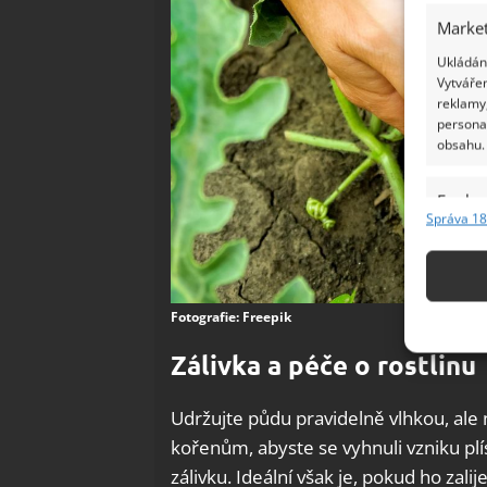
Market
Ukládání
Vytvářen
reklamy,
persona
obsahu.
Funkc
Správa 18
Přiřazov
Identifi
Použív
Fotografie: Freepik
základ
Zálivka a péče o rostlinu
Zajišt
Udržujte půdu pravidelně vlhkou, ale
odstra
kořenům, abyste se vyhnuli vzniku plí
Ukládá
zálivku. Ideální však je, pokud ho zalij