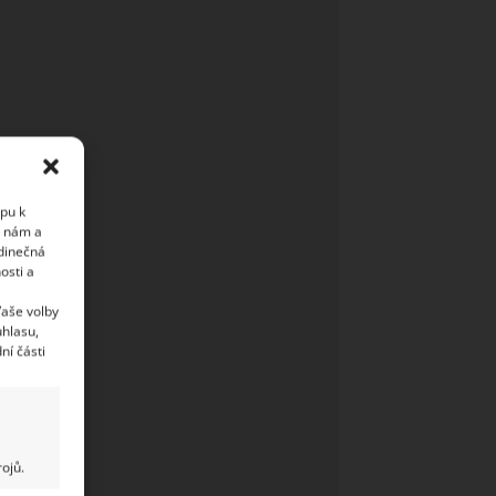
upu k
i nám a
edinečná
osti a
Vaše volby
uhlasu,
ní části
ojů.