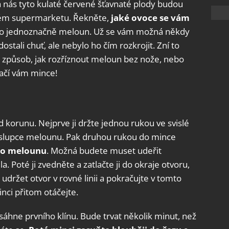
na nás tyto kulaté červené šťavnaté plody budou
ždém supermarketu. Řekněte,
jaké ovoce se vám
e to jednoznačně meloun. Už se vám možná někdy
dostali chuť, ale nebylo ho čím rozkrojit. Zní to
e způsob, jak rozříznout meloun bez nože, nebo
ačí vám mince!
d korunu. Nejprve ji držte jednou rukou ve svislé
ke slupce melounu. Pak druhou rukou do mince
do melounu
. Možná budete muset udeřit
a. Poté ji zvedněte a zatlačte ji do okraje otvoru,
 udržet otvor v rovné linii a pokračujte v tomto
ci přitom otáčejte.
dosáhne prvního klínu. Bude trvat několik minut, než