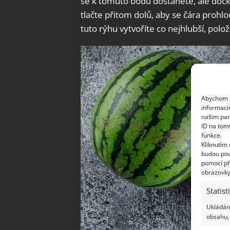
se k tomuto bodu dostanete, ale dočk
tlačte přitom dolů, aby se čára prohlou
tuto rýhu vytvoříte co nejhlubší, polož
Abychom p
informací
našim par
ID na tom
funkce.
Kliknutím
budou pou
pomocí př
obrazovky
Statist
Ukládání
obsahu, 