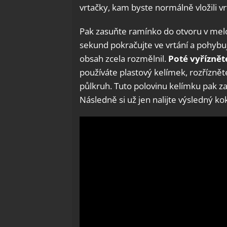
vrtačky, kam byste normálně vložili v
Pak zasuňte ramínko do otvoru v melo
sekund pokračujte ve vrtání a pohybu
obsah zcela rozmělnil.
Poté vyřízněte
používáte plastový kelímek, rozříznět
půlkruh. Tuto polovinu kelímku pak za
Následně si už jen nalijte výsledný kok