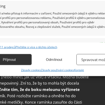
ing
 a/nebo přístup k informacím v zařízení, Použití omezených údajů k výběru rekla
í profilů pro personalizovanou reklamu, Používání profilů k výběru personalizov
 Vytváření profilů pro personalizovaný obsah, Používání profilů pro výběr
lizovaného obsahu, Rozvoj a zlepšování služeb, Použití omezených údajů k výběr
e části oddělit. Možná si to vyžádá několik pokusů,
n rozpůlit. A pak
budete mít vy i ostatní
e
Vžd
u
k jídlu. A pokud hledáte snadný způsob, jak si
11 prodejců
Přečtěte si více o těchto účelech
ání a kombinování údajů z jiných zdrojů údajů, Propojení různých zařízení,
éru, máte štěstí! Je to také velmi snadné.
kace zařízení na základě automaticky přenášených informací.
Spravovat mož
Příjmout
Odmítnout
moothie
ání přesných údajů o zeměpisné poloze, Identifikace zařízení na
Zásady cookies
Zásady používání cookies
Kontakt
ě aktivně vyžádaných informací.
(nebo minci, jak už víte) a vrtačku. Možná budete
e nepovinný. Zní to, že by to mohla být docela
ění bezpečnosti, předcházení a zjišťování podvodů a
čněte tím, že do boku melounu vyříznete
ňování chyb, Poskytování a zobrazování reklamy a obsahu,
Vžd
tník. Poté rozložte ramínko a ohněte ho do
ní a sdělování voleb ochrany osobních údajů.
nké metličky. Konce ramínka zasuňte do části