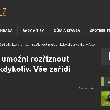
AHRADA
RADY A TIPY
DŮM A STAVBA
SPOTŘEBIT
ální trik, který umožní rozříznout meloun kdekoliv a kdykoliv. Vše
ý umožní rozříznout
dykoliv. Vše zařídí
O