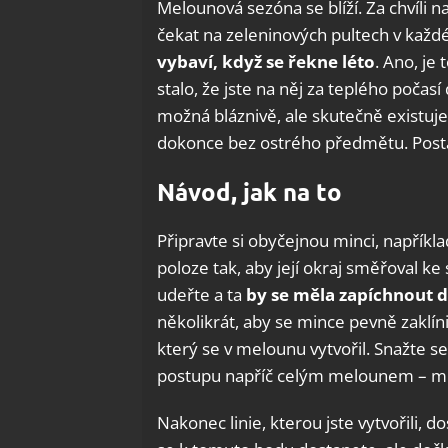
Melounová sezóna se blíží. Za chvíli 
čekat na zeleninových pultech v ka
vybaví, když se řekne léto
. Ano, j
stalo, že jste na něj za teplého počasí 
možná bláznivě, ale skutečně existuj
dokonce bez ostrého předmětu. Post
Návod, jak na to
Připravte si obyčejnou minci, napříkla
poloze tak, aby její okraj směřoval 
udeřte a ta
by se měla zapíchnout 
několikrát, aby se mince pevně zaklínil
který se v melounu vytvořil. Snažte se
postupu napříč celým melounem – min
Nakonec linie, kterou jste vytvořili, 