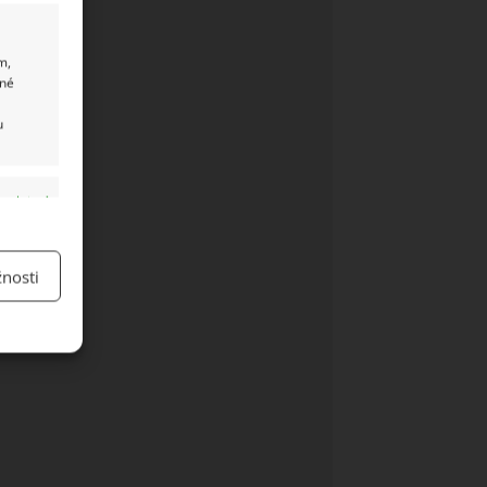
m,
ané
u
y aktivní
nosti
y aktivní