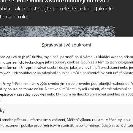
áte se.
Poté minci zasuňte hlouběji do řezu
a
bila. Takto postupujte po celé délce linie. Jakmile
te na ni ruku.
Spravovat své soukromí
oskytli co nejlepší služby, my a naši partneři používáme k ukládání a/nebo příst
m o zařízeních, technologie jako soubory cookies. Souhlas s těmito technologiem
tnerům umožní zpracovávat osobní údaje, jako je chování při procházení nebo j
to webu. Nesouhlas nebo odvolání souhlasu může nepříznivě ovlivnit určité vlastn
 níže vyjádřete souhlas s výše uvedeným nebo proveďte podrobnější rozhodnutí. 
žity pouze na tomto webu. Nastavení můžete kdykoli změnit, včetně odvolání so
epínačů v Zásadách cookies nebo kliknutím na tlačítko Spravovat souhlas ve spod
.
iky
 a/nebo přístup k informacím v zařízení, Měření výkonu reklam, Měření výkonu
Porozumění publiku prostřednictvím statistik nebo kombinací údajů z různých zdr