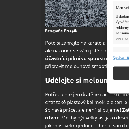
Market
Ukládání
Vytvářen
reklamy,
Fotografie: Freepik
persona
obsahu.
Poté si zahrajte na karate a pokuste s
ale nakonec se vám jistě podaří melou
Funkc
účastníci pikniku spoustu meloun
Správa 18
Přiřazov
připravit melounové smoothie bez mix
Identifi
Udělejte si melounové s
Použív
základ
Potřebujete jen drátěné ramínko, nůž 
chtít také plastový kelímek, ale ten j
Zajišt
špinavá práce, ale není, slibujeme!
Za
odstra
otvor.
Měl by být velký asi jako dese
Ukládá
jakéhosi velmi jednoduchého tvaru te