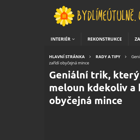
INTERIÉR
REKONSTRUKCE
Z
HLAVNÍ STRÁNKA
RADY A TIPY
Geni
zařídí obyčejná mince
Geniální trik, kter
meloun kdekoliv a k
obyčejná mince