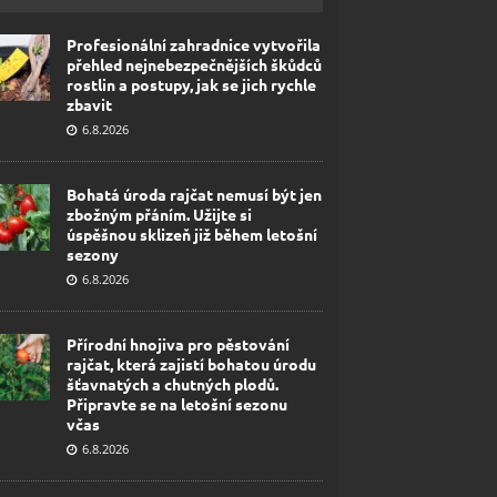
Profesionální zahradnice vytvořila
přehled nejnebezpečnějších škůdců
rostlin a postupy, jak se jich rychle
zbavit
6.8.2026
Bohatá úroda rajčat nemusí být jen
zbožným přáním. Užijte si
úspěšnou sklizeň již během letošní
sezony
6.8.2026
Přírodní hnojiva pro pěstování
rajčat, která zajistí bohatou úrodu
šťavnatých a chutných plodů.
Připravte se na letošní sezonu
včas
6.8.2026