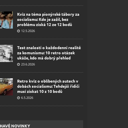
Kvíz na téma pionýrské tábory za
socialismu: Kdo je zažil, bez
problému získá 12 ze 12 bodů
12.5.2026
Test znalostí o každodenní realitě
za komunismu: 10 retro otázek
ukáže, kdo má dobrý přehled
23.6.2026
Retro kvíz o oblíbených autech v
dobách socialismu: Tehdejší řidiči
musí získat 10 z 10 bodů
6.5.2026
HAVÉ NOVINKY