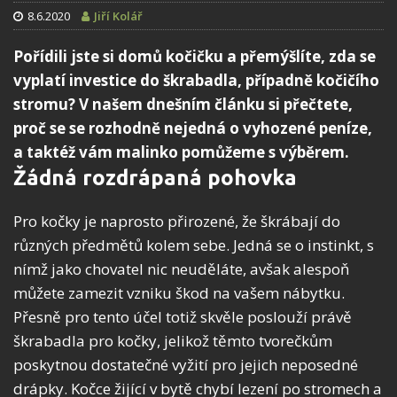
8.6.2020
Jiří Kolář
Pořídili jste si domů kočičku a přemýšlíte, zda se
vyplatí investice do škrabadla, případně kočičího
stromu? V našem dnešním článku si přečtete,
proč se se rozhodně nejedná o vyhozené peníze,
a taktéž vám malinko pomůžeme s výběrem.
Žádná rozdrápaná pohovka
Pro kočky je naprosto přirozené, že škrábají do
různých předmětů kolem sebe. Jedná se o instinkt, s
nímž jako chovatel nic neuděláte, avšak alespoň
můžete zamezit vzniku škod na vašem nábytku.
Přesně pro tento účel totiž skvěle poslouží právě
škrabadla pro kočky, jelikož těmto tvorečkům
poskytnou dostatečné vyžití pro jejich neposedné
drápky. Kočce žijící v bytě chybí lezení po stromech a