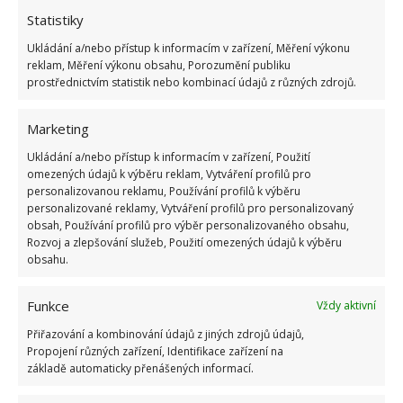
Statistiky
Absolvent České zemědělské
univerzity, který je již od malička
Ukládání a/nebo přístup k informacím v zařízení, Měření výkonu
velkým kutilem. V podstatě vše, co je
reklam, Měření výkonu obsahu, Porozumění publiku
prostřednictvím statistik nebo kombinací údajů z různých zdrojů.
možné najít v j...
[Více o autorovi]
Marketing
Ukládání a/nebo přístup k informacím v zařízení, Použití
omezených údajů k výběru reklam, Vytváření profilů pro
personalizovanou reklamu, Používání profilů k výběru
personalizované reklamy, Vytváření profilů pro personalizovaný
obsah, Používání profilů pro výběr personalizovaného obsahu,
Rozvoj a zlepšování služeb, Použití omezených údajů k výběru
obsahu.
Funkce
Vždy aktivní
Přiřazování a kombinování údajů z jiných zdrojů údajů,
OBLÍBENÉ ČLÁNKY
Propojení různých zařízení, Identifikace zařízení na
základě automaticky přenášených informací.
Pokuta až 10 000 Kč hrozí za nesprávné sekání i