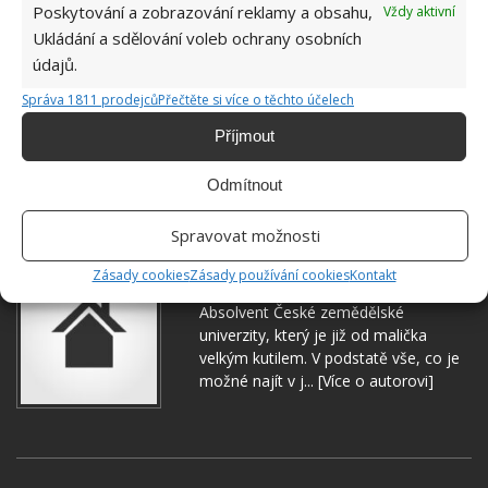
Poskytování a zobrazování reklamy a obsahu,
Vždy aktivní
Ukládání a sdělování voleb ochrany osobních
údajů.
Správa 1811 prodejců
Přečtěte si více o těchto účelech
Příjmout
Odmítnout
KVĚTINY
MOTÝLI
ROSTLINY
Spravovat možnosti
Jiří Kolář
Zásady cookies
Zásady používání cookies
Kontakt
Absolvent České zemědělské
univerzity, který je již od malička
velkým kutilem. V podstatě vše, co je
možné najít v j...
[Více o autorovi]