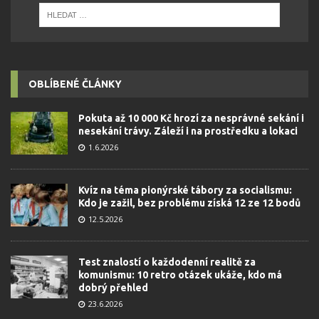
OBLÍBENÉ ČLÁNKY
Pokuta až 10 000 Kč hrozí za nesprávné sekání i
nesekání trávy. Záleží i na prostředku a lokaci
1.6.2026
Kvíz na téma pionýrské tábory za socialismu:
Kdo je zažil, bez problému získá 12 ze 12 bodů
12.5.2026
Test znalostí o každodenní realitě za
komunismu: 10 retro otázek ukáže, kdo má
dobrý přehled
23.6.2026