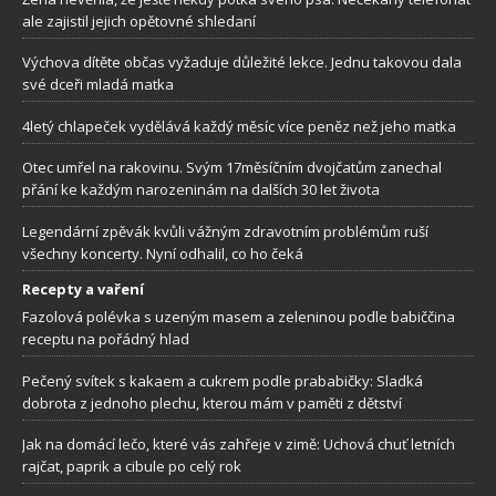
ale zajistil jejich opětovné shledaní
Výchova dítěte občas vyžaduje důležité lekce. Jednu takovou dala
své dceři mladá matka
4letý chlapeček vydělává každý měsíc více peněz než jeho matka
Otec umřel na rakovinu. Svým 17měsíčním dvojčatům zanechal
přání ke každým narozeninám na dalších 30 let života
Legendární zpěvák kvůli vážným zdravotním problémům ruší
všechny koncerty. Nyní odhalil, co ho čeká
Recepty a vaření
Fazolová polévka s uzeným masem a zeleninou podle babiččina
receptu na pořádný hlad
Pečený svítek s kakaem a cukrem podle prababičky: Sladká
dobrota z jednoho plechu, kterou mám v paměti z dětství
Jak na domácí lečo, které vás zahřeje v zimě: Uchová chuť letních
rajčat, paprik a cibule po celý rok