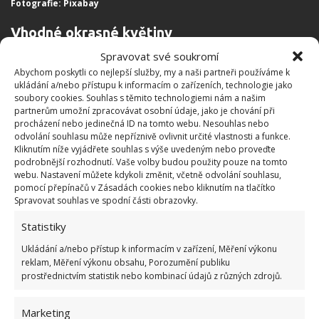
Fotografie: Pixabay
Vhodné okrasné květiny
Spravovat své soukromí
Pokud nemáte dostatek prostoru pro keře,
Abychom poskytli co nejlepší služby, my a naši partneři používáme k
nezoufejte. Je spousta druhů okrasných květin, které
ukládání a/nebo přístupu k informacím o zařízeních, technologie jako
soubory cookies. Souhlas s těmito technologiemi nám a našim
pozornost motýlů snadno upoutají.
Na jaře můžete
partnerům umožní zpracovávat osobní údaje, jako je chování při
svou zahradu
ozdobit petrklíči
, vřesovcem nebo
procházení nebo jedinečná ID na tomto webu. Nesouhlas nebo
odvolání souhlasu může nepříznivě ovlivnit určité vlastnosti a funkce.
plaménky. V dalších měsících se vám pak skvěle
Kliknutím níže vyjádřete souhlas s výše uvedeným nebo proveďte
osvědčí přítomnost levandule, topolovky, měsíčku,
podrobnější rozhodnutí. Vaše volby budou použity pouze na tomto
webu. Nastavení můžete kdykoli změnit, včetně odvolání souhlasu,
tymiánu, třapatky, sporýše klasnatého, astry a
pomocí přepínačů v Zásadách cookies nebo kliknutím na tlačítko
ostálky.
Spravovat souhlas ve spodní části obrazovky.
Statistiky
Vytvořte květinovou louku
Ukládání a/nebo přístup k informacím v zařízení, Měření výkonu
reklam, Měření výkonu obsahu, Porozumění publiku
Vyčleňte si na zahradě místo, kde motýli budou
prostřednictvím statistik nebo kombinací údajů z různých zdrojů.
moci najít vhodný azyl pro rozmnožování. Stačí
kousek klidného místa, které nebudete pravidelně
Marketing