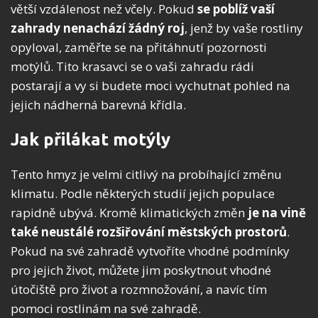
větší vzdálenost než včely. Pokud
se poblíž vaší
zahrady nenachází žádný roj
, jenž by vaše rostliny
opyloval, zaměřte se na přitáhnutí pozornosti
motýlů. Tito krasavci se o vaši zahradu rádi
postarají a vy si budete moci vychutnat pohled na
jejich nádherná barevná křídla.
Jak přilákat motýly
Tento hmyz je velmi citlivý na probíhající změnu
klimatu. Podle některých studií jejich populace
rapidně ubývá. Kromě klimatických změn
je na vině
také neustálé rozšiřování městských prostorů
.
Pokud na své zahradě vytvoříte vhodné podmínky
pro jejich život, můžete jim poskytnout vhodné
útočiště pro život a rozmnožování, a navíc tím
pomoci rostlinám na své zahradě.