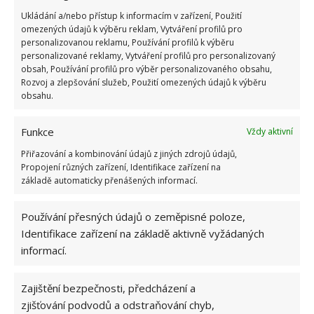
sekat,
kde se budou moci vyvíjet housenky a další
Ukládání a/nebo přístup k informacím v zařízení, Použití
užitečný hmyz
. Plevel je na těchto místech vítán,
omezených údajů k výběru reklam, Vytváření profilů pro
protože housenky se rády živí kopřivami, bodlánky,
personalizovanou reklamu, Používání profilů k výběru
personalizované reklamy, Vytváření profilů pro personalizovaný
podbělem nebo lopuchem. Umístěte však tento
obsah, Používání profilů pro výběr personalizovaného obsahu,
motýlí koutek dostatečně daleko od svých
Rozvoj a zlepšování služeb, Použití omezených údajů k výběru
obsahu.
zeleninových záhonů.
Funkce
Zdroj:
Porady Interia
Vždy aktivní
Přiřazování a kombinování údajů z jiných zdrojů údajů,
Propojení různých zařízení, Identifikace zařízení na
základě automaticky přenášených informací.
Používání přesných údajů o zeměpisné poloze,
Identifikace zařízení na základě aktivně vyžádaných
informací.
Zajištění bezpečnosti, předcházení a
zjišťování podvodů a odstraňování chyb,