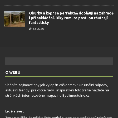
Okurky a kopr se perfektně doplňují na zahradě
i při nakládání. Díky tomuto postupu chutnají
fantasticky
8.8.2026
O WEBU
Sháníte zajímavé tipy jak vylepšit Váš domov? Originální nápady,
aktuální trendy, praktické rady i inspirativní fotografie najdete na
stránkách internetového magazínu
Bydlimeutulne.cz
.
Lidé a svět
Žena nevěřila, že ještě někdy potká svého psa. Nečekaný telefonát