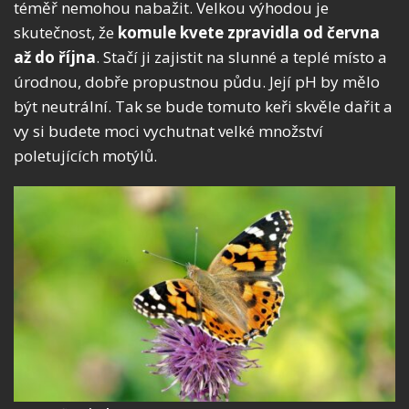
téměř nemohou nabažit. Velkou výhodou je
skutečnost, že
komule kvete zpravidla od června
až do října
. Stačí ji zajistit na slunné a teplé místo a
úrodnou, dobře propustnou půdu. Její pH by mělo
být neutrální. Tak se bude tomuto keři skvěle dařit a
vy si budete moci vychutnat velké množství
poletujících motýlů.