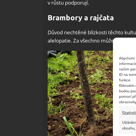
v růstu podporují.
Brambory a rajčata
Důvod nechtěné blízkosti těchto ku
alelopatie. Za všechno může blízká př
Abychom p
informací
našim par
ID na tom
funkce.
Kliknutím
budou pou
pomocí př
obrazovky
Statist
Ukládání
obsahu, 