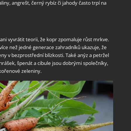
iny, angrešt, černý rybíz či jahody často trpí na
i vyvrátit teorii, že kopr zpomaluje růst mrkve.
 více než jedné generace zahradníků ukazuje, že
ny v bezprostřední blízkosti. Také anýz a petržel
hrášek, špenát a cibule jsou dobrými společníky,
 kořenové zeleniny.