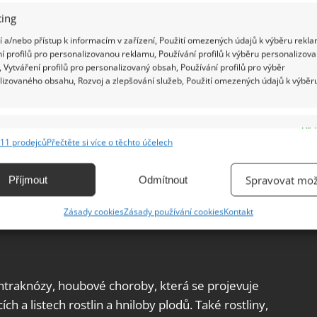
ing
 a/nebo přístup k informacím v zařízení, Použití omezených údajů k výběru rekla
í profilů pro personalizovanou reklamu, Používání profilů k výběru personalizov
 Vytváření profilů pro personalizovaný obsah, Používání profilů pro výběr
lizovaného obsahu, Rozvoj a zlepšování služeb, Použití omezených údajů k výběr
e
Vžd
11 prodejců
Přečtěte si více o těchto účelech
ání a kombinování údajů z jiných zdrojů údajů, Propojení různých zařízení,
lanaceae, a proto mají v rodinné anamnéze stejné
kace zařízení na základě automaticky přenášených informací.
ůdců. Pěstování rajčat a brambor v sousedství vede
Spravovat mož
Příjmout
Odmítnout
idlo platí i pro ostatní členy rodiny: papriky a
ání přesných údajů o zeměpisné poloze, Identifikace zařízení na
Zásady cookies
Zásady používání cookies
Kontakt
le brambor a rajčat.
ě aktivně vyžádaných informací.
ění bezpečnosti, předcházení a zjišťování podvodů a
ňování chyb, Poskytování a zobrazování reklamy a obsahu,
Vžd
antraknózy, houbové choroby, která se projevuje
ní a sdělování voleb ochrany osobních údajů.
h a listech rostlin a hniloby plodů. Také rostliny,