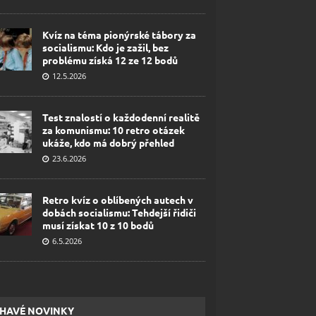
Kvíz na téma pionýrské tábory za
socialismu: Kdo je zažil, bez
problému získá 12 ze 12 bodů
12.5.2026
Test znalostí o každodenní realitě
za komunismu: 10 retro otázek
ukáže, kdo má dobrý přehled
23.6.2026
Retro kvíz o oblíbených autech v
dobách socialismu: Tehdejší řidiči
musí získat 10 z 10 bodů
6.5.2026
HAVÉ NOVINKY