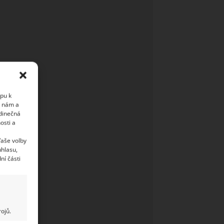
upu k
i nám a
edinečná
osti a
Vaše volby
uhlasu,
ní části
ojů.