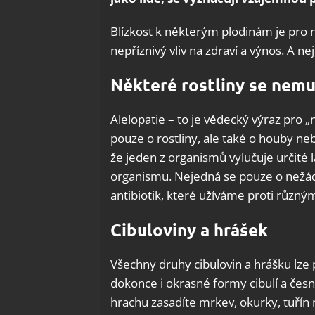
Blízkost k některým plodinám je pro 
nepříznivý vliv na zdraví a výnos. A n
Některé rostliny se nemu
Alelopatie – to je vědecký výraz pro 
pouze o rostliny, ale také o houby neb
že jeden z organismů vylučuje určité l
organismu. Nejedná se pouze o nežád
antibiotik, které užíváme proti růz
Cibuloviny a hrášek
Všechny druhy cibulovin a hrášku lze 
dokonce i okrasné formy cibulí a čes
hrachu zasadíte mrkev, okurky, tuřín n