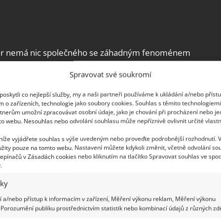
ltur nemá nic společného se záhadným fenoménem
íbuznost těchto kultur.
Spravovat své soukromí
oskytli co nejlepší služby, my a naši partneři používáme k ukládání a/nebo příst
m o zařízeních, technologie jako soubory cookies. Souhlas s těmito technologiem
tnerům umožní zpracovávat osobní údaje, jako je chování při procházení nebo j
to webu. Nesouhlas nebo odvolání souhlasu může nepříznivě ovlivnit určité vlastn
 níže vyjádřete souhlas s výše uvedeným nebo proveďte podrobnější rozhodnutí. 
žity pouze na tomto webu. Nastavení můžete kdykoli změnit, včetně odvolání so
epínačů v Zásadách cookies nebo kliknutím na tlačítko Spravovat souhlas ve spod
.
iky
 a/nebo přístup k informacím v zařízení, Měření výkonu reklam, Měření výkonu
Porozumění publiku prostřednictvím statistik nebo kombinací údajů z různých zdr