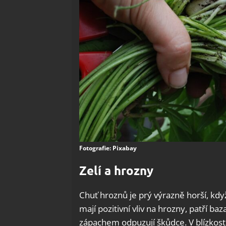
Fotografie: Pixabay
Zelí a hrozny
Chuť hroznů je prý výrazně horší, když 
mají pozitivní vliv na hrozny, patří b
zápachem odpuzují škůdce. V blízkosti 