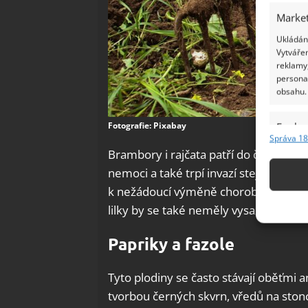
Market
Ukládání
Vytvářen
reklamy,
persona
obsahu.
Fotografie: Pixabay
Funkc
Správa 18
Přiřazov
Brambory i rajčata patří do čeledi So
Identifi
nemoci a také trpí invazí stejných šk
k nežádoucí výměně chorob. Stejné prav
Použív
lilky by se také neměly vysazovat ved
základ
Papriky a fazole
Zajišt
odstra
Tyto plodiny se často stávají oběťmi 
Ukládá
tvorbou černých skvrn, vředů na stoncíc