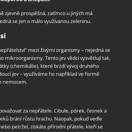
ně zjevně prospěšná, zatímco u jiných má
ejedná se jen o málo využívanou zeleninu.
sí
„nepřátelství“ mezi živými organismy – nejedná se
o mikroorganismy. Tento jev vědci vysvětlují tak,
átky (chemikálie), které brzdí vývoj druhého
oucí jev – využíváme ho například ve formě
ným nemocem.
považovat za nepřátele. Cibule, pórek, česnek a
neků brání růstu hrachu. Naopak, pokud vedle
ebo petržel, získáte přírodní přátele, kteří se