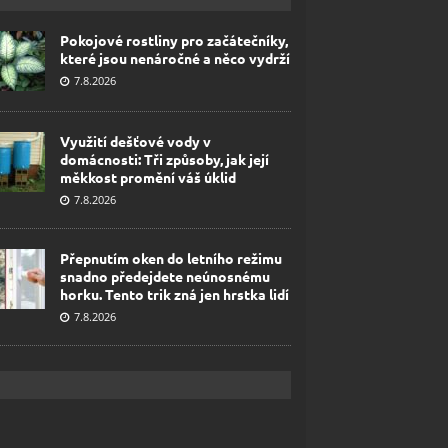
Pokojové rostliny pro začátečníky,
které jsou nenáročné a něco vydrží
7.8.2026
Využití dešťové vody v
domácnosti: Tři způsoby, jak její
měkkost promění váš úklid
7.8.2026
Přepnutím oken do letního režimu
snadno předejdete neúnosnému
horku. Tento trik zná jen hrstka lidí
7.8.2026