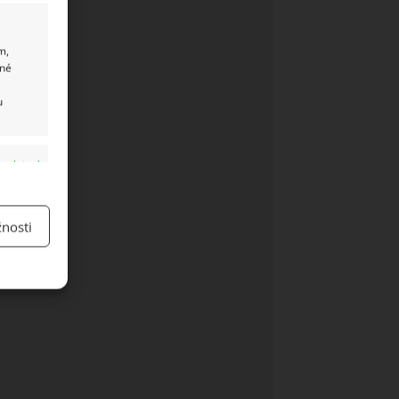
m,
ané
u
y aktivní
nosti
y aktivní