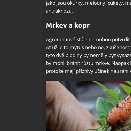
jako jsou okurky, melouny, cukety, mal
antraknózu.
Mrkev a kopr
Agronomové stále nemohou potvrdit an
Ať už je to mýtus nebo ne, zkušenost
tyto dvě plodiny by neměly být vysaze
by mohli bránit růstu mrkve. Naopak 
protože mají příznivý účinek na zrání