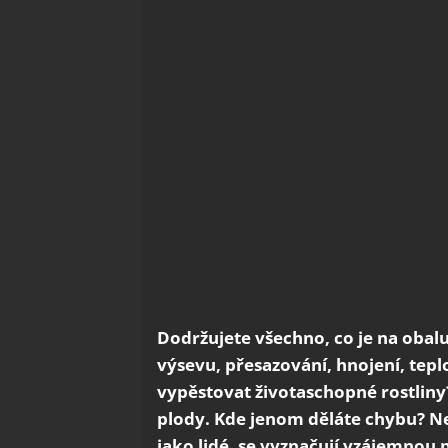
Dodržujete všechno, co je na obal
výsevu, přesazování, hnojení, tepl
vypěstovat životaschopné rostliny?
plody. Kde jenom děláte chybu? Ne
jako lidé, se vyznačují vzájemnou 