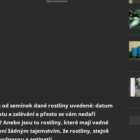
u od semínek dané rostliny uvedené: datum
otu a zalévání a přesto se vám nedaří
 Anebo jsou to rostliny, které mají vadné
ní žádným tajemstvím, že rostliny, stejně
podporou a antipatií.