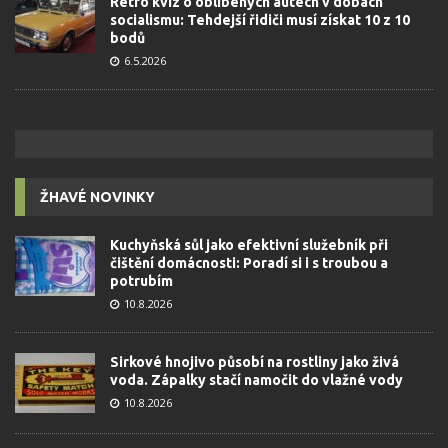
Retro kvíz o oblíbených autech v dobách
socialismu: Tehdejší řidiči musí získat 10 z 10
bodů
6.5.2026
ŽHAVÉ NOVINKY
Kuchyňská sůl jako efektivní služebník při
čištění domácnosti: Poradí si i s troubou a
potrubím
10.8.2026
Sirkové hnojivo působí na rostliny jako živá
voda. Zápalky stačí namočit do vlažné vody
10.8.2026