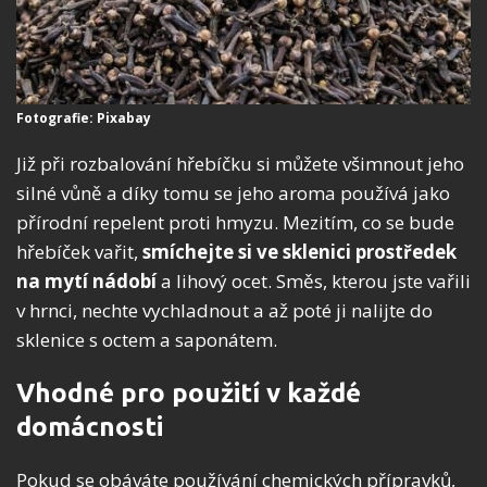
Fotografie: Pixabay
Již při rozbalování hřebíčku si můžete všimnout jeho
silné vůně a díky tomu se jeho aroma používá jako
přírodní repelent proti hmyzu. Mezitím, co se bude
hřebíček vařit,
smíchejte si ve sklenici
prostředek
na mytí nádobí
a lihový ocet. Směs, kterou jste vařili
v hrnci, nechte vychladnout a až poté ji nalijte do
sklenice s octem a saponátem.
Vhodné pro použití v každé
domácnosti
Pokud se obáváte používání chemických přípravků,