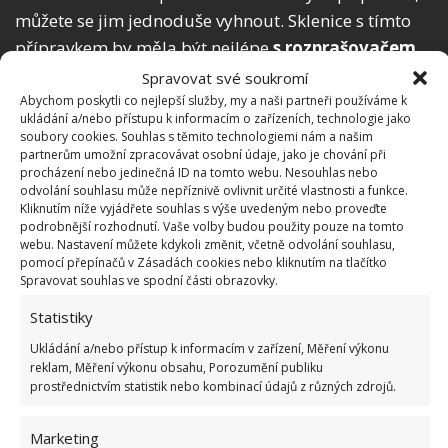
můžete se jim jednoduše vyhnout. Sklenice s tímto
přípravkem by měla být nejlépe
s rozprašovačem,
abyste ho mohli na hmyz nanášet jednodušeji
.
Spravovat své soukromí
Díky použití tohoto prostředku se vyhnete chemii.
Abychom poskytli co nejlepší služby, my a naši partneři používáme k
ukládání a/nebo přístupu k informacím o zařízeních, technologie jako
Sprej využijete proti blechám, štěnicím nebo
soubory cookies. Souhlas s těmito technologiemi nám a našim
švábům. Použít ho můžete i na komáry, které vůně
partnerům umožní zpracovávat osobní údaje, jako je chování při
procházení nebo jedinečná ID na tomto webu. Nesouhlas nebo
hřebíčku odpuzuje.
odvolání souhlasu může nepříznivě ovlivnit určité vlastnosti a funkce.
Kliknutím níže vyjádřete souhlas s výše uvedeným nebo proveďte
podrobnější rozhodnutí. Vaše volby budou použity pouze na tomto
Další přírodní metody, jak se zbavit
webu. Nastavení můžete kdykoli změnit, včetně odvolání souhlasu,
hmyzu
pomocí přepínačů v Zásadách cookies nebo kliknutím na tlačítko
Spravovat souhlas ve spodní části obrazovky.
Jestliže vás nezaujal přípravek na hmyz, existuje
Statistiky
ještě několik dalších přírodních surovin, s nimiž lze
Ukládání a/nebo přístup k informacím v zařízení, Měření výkonu
bojovat proti této nechtěné návštěvě. Například
reklam, Měření výkonu obsahu, Porozumění publiku
prostřednictvím statistik nebo kombinací údajů z různých zdrojů.
kávová
sedlina je vhodná proti švábům, pro něž je
kofein
toxický
. Dále si můžete provonět domácnost
Marketing
a zároveň odehnat hmyz nebo zvířata za pomoci