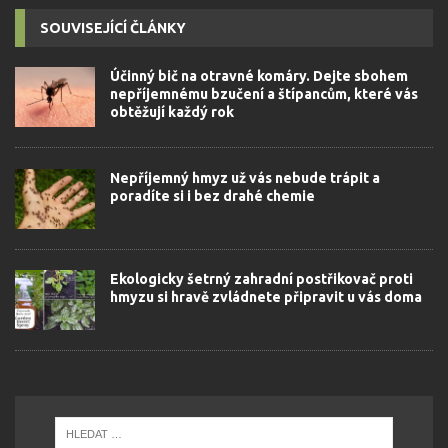
SOUVISEJÍCÍ ČLÁNKY
Účinný bič na otravné komáry. Dejte sbohem
nepříjemnému bzučení a štípancům, které vás
obtěžují každý rok
Nepříjemný hmyz už vás nebude trápit a
poradíte si i bez drahé chemie
Ekologicky šetrný zahradní postřikovač proti
hmyzu si hravě zvládnete připravit u vás doma