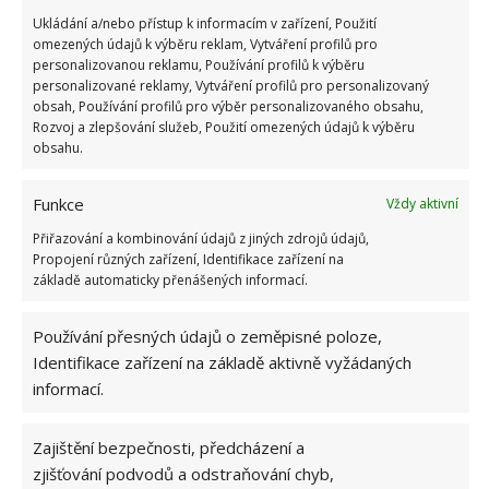
Ukládání a/nebo přístup k informacím v zařízení, Použití
levandulového esenciálního oleje nebo oleje z
omezených údajů k výběru reklam, Vytváření profilů pro
čajovníku. V případě, že by vám nepomohly tyto
personalizovanou reklamu, Používání profilů k výběru
přírodní prostředky, použijte chemické, nebo
personalizované reklamy, Vytváření profilů pro personalizovaný
obsah, Používání profilů pro výběr personalizovaného obsahu,
zavolejte profesionální pomoc.
Rozvoj a zlepšování služeb, Použití omezených údajů k výběru
obsahu.
Zdroj:
Hunker
, Goodhousekeeping
Funkce
Vždy aktivní
Přiřazování a kombinování údajů z jiných zdrojů údajů,
Propojení různých zařízení, Identifikace zařízení na
základě automaticky přenášených informací.
Používání přesných údajů o zeměpisné poloze,
Identifikace zařízení na základě aktivně vyžádaných
informací.
Zajištění bezpečnosti, předcházení a
zjišťování podvodů a odstraňování chyb,