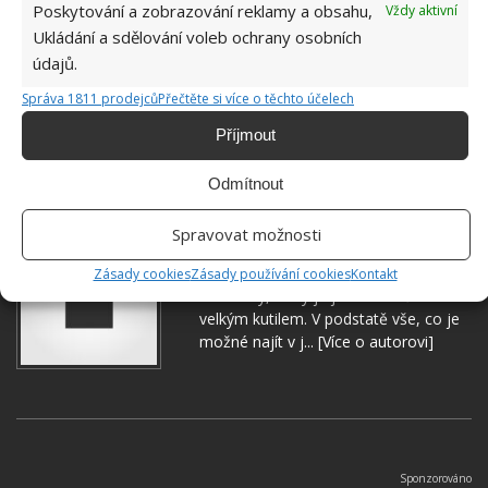
Poskytování a zobrazování reklamy a obsahu,
Vždy aktivní
Ukládání a sdělování voleb ochrany osobních
údajů.
Správa 1811 prodejců
Přečtěte si více o těchto účelech
Příjmout
HMYZ
HŘEBÍČEK
Odmítnout
Spravovat možnosti
Jiří Kolář
Absolvent České zemědělské
Zásady cookies
Zásady používání cookies
Kontakt
univerzity, který je již od malička
velkým kutilem. V podstatě vše, co je
možné najít v j...
[Více o autorovi]