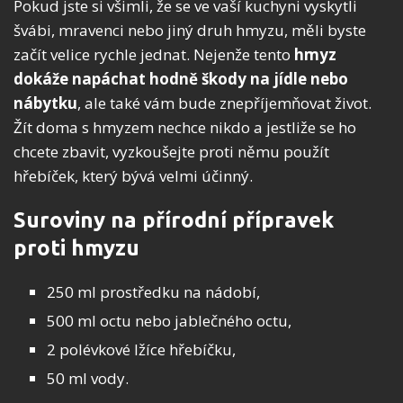
Pokud jste si všimli, že se ve vaší kuchyni vyskytli
švábi, mravenci nebo jiný druh hmyzu, měli byste
začít velice rychle jednat. Nejenže tento
hmyz
dokáže napáchat hodně škody na jídle nebo
nábytku
, ale také vám bude znepříjemňovat život.
Žít doma s hmyzem nechce nikdo a jestliže se ho
chcete zbavit, vyzkoušejte proti němu použít
hřebíček, který bývá velmi účinný.
Suroviny na přírodní přípravek
proti hmyzu
250 ml prostředku na nádobí,
500 ml octu nebo jablečného octu,
2 polévkové lžíce hřebíčku,
50 ml vody.