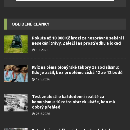
OBLÍBENÉ ČLÁNKY
Pokuta až 10 000 Kč hrozí za nesprávné sekání i
nesekání trávy. Záleží i na prostředku a lokaci
1.6.2026
Kvíz na téma pionýrské tábory za socialismu:
Kdo je zažil, bez problému získá 12 ze 12 bodů
12.5.2026
Test znalostí o každodenní realitě za
komunismu: 10 retro otázek ukáže, kdo má
dobrý přehled
23.6.2026