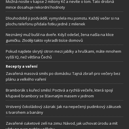
Možná nosíte v kapse 2 miliony Kč a nevíte o tom. Tato drobná
mince dosahuje rekordní hodnoty
Dlouhodobě ji podváděl, vymyslela mu pomstu. Každý večer si na
plochu telefonu přidala fotku jedné z milenek
Neznámý muž bušil na dveře. Když odešel, žena našla na klice
gumičku. Zloději takto vykradli tisíce domovů
Pokud najdete skrytý citron mezi jablky a hruškami, máte mnohem
vyšší IQ, než většina Čechů
Recepty a vaření
Zavařená masová směs po domácku: Tajná zbraň pro večery bez
plánu a velkého vaření
Bramborák s kuřecí směsí: Poctivá a rychlá večeře, která spojí
křupavé brambory se šťavnatým masem v jednom
Vrstvený čokoládový zázrak: Jak na nepečený pudinkový zákusek
s tvarohem a banány
Zavařené cuketové zelí na zimu: Návod, jak uchovat úrodu a mít
vždy po ruce rychlou přílohu