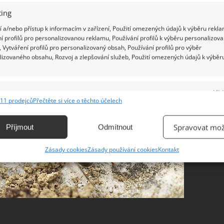
ing
 a/nebo přístup k informacím v zařízení, Použití omezených údajů k výběru rekla
í profilů pro personalizovanou reklamu, Používání profilů k výběru personalizov
 Vytváření profilů pro personalizovaný obsah, Používání profilů pro výběr
lizovaného obsahu, Rozvoj a zlepšování služeb, Použití omezených údajů k výběr
e
Vžd
11 prodejců
Přečtěte si více o těchto účelech
ání a kombinování údajů z jiných zdrojů údajů, Propojení různých zařízení,
kace zařízení na základě automaticky přenášených informací.
Spravovat mož
Příjmout
Odmítnout
ání přesných údajů o zeměpisné poloze, Identifikace zařízení na
Zásady cookies
Zásady používání cookies
Kontakt
ě aktivně vyžádaných informací.
ění bezpečnosti, předcházení a zjišťování podvodů a
ňování chyb, Poskytování a zobrazování reklamy a obsahu,
Vžd
ní a sdělování voleb ochrany osobních údajů.