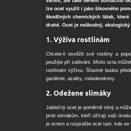
vaření, ale také během domácího ú
lze ocet využít i jako šikovného po
škodlivých chemických látek, které
drahé. Ocet je neškodný, ekologický
1. Výživa rostlinám
Chcete-li osvěžit své rostliny a popo
použijte při zalévání. Místo octa může
rostlinám výživu. Šťastné budou přede
gardénie, azalky, rododendrony.
2. Odežene slimáky
Jablečný ocet je poměrně silný a můžet
proti slimákům, kteří ožírají vaši úrod
je octem a rozprašte ocet tam, kde se 