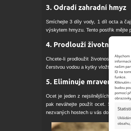
3. Odradí zahradní hmyz
Smíchejte 3 díly vody, 1 díl octa a ča
výskytem hmyzu. Tento postřik mějte p
4. Prodlouží životnost ře
Abychom p
Chcete-li prodloužit životnost řezaný
informací
našim par
čerstvou vodou a kytky vložte do vázy
ID na tom
funkce.
5. Eliminuje mravence
Kliknutím
budou pou
pomocí př
Ocet je jeden z nejsilnějších organi
obrazovky
pak neváhejte použít ocet. Stačí jej 
Statist
nezvaných hostech u vás doma – tedy
Ukládání
obsahu, 