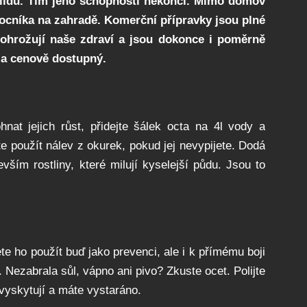
klidu. Tím jeho schopnosti nekončí. Mimo domov
mocníka na zahradě. Komerční přípravky jsou plné
 ohrožují naše zdraví a jsou dokonce i poměrně
 a cenově dostupný.
hnat jejich růst, přidejte šálek octa na 4l vody a
te použít nálev z okurek, pokud jej nevypijete. Dodá
vším rostliny, které milují kyselejší půdu. Jsou to
e ho použít buď jako prevenci, ale i k přímému boji
u. Nezabrala sůl, vápno ani pivo? Zkuste ocet. Polijte
vyskytují a máte vystaráno.