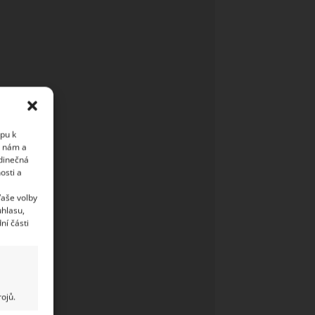
upu k
i nám a
edinečná
osti a
Vaše volby
uhlasu,
ní části
ojů.