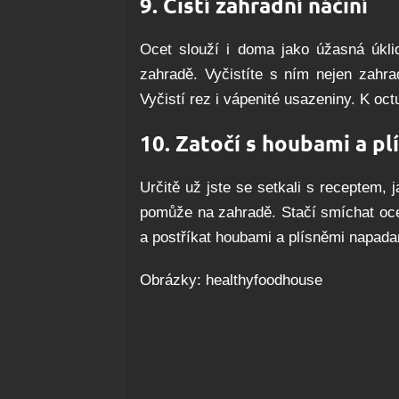
9. Čistí zahradní náčiní
Ocet slouží i doma jako úžasná úklid
zahradě. Vyčistíte s ním nejen zahra
Vyčistí rez i vápenité usazeniny. K oct
10. Zatočí s houbami a pl
Určitě už jste se setkali s receptem, 
pomůže na zahradě. Stačí smíchat oce
a postříkat houbami a plísněmi napadan
Obrázky: healthyfoodhouse