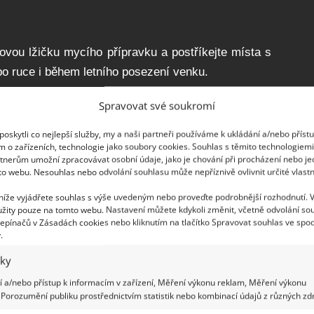
jovou lžičku mycího přípravku a postříkejte místa s
o ruce i během letního posezení venku.
zaných květin
Spravovat své soukromí
oskytli co nejlepší služby, my a naši partneři používáme k ukládání a/nebo příst
m kytkám, smíchejte 2 lžíce octa a 1 lžičku cukru s
m o zařízeních, technologie jako soubory cookies. Souhlas s těmito technologiem
tnerům umožní zpracovávat osobní údaje, jako je chování při procházení nebo j
. Vodu vyměňujte co 3 dny.
to webu. Nesouhlas nebo odvolání souhlasu může nepříznivě ovlivnit určité vlastn
 níže vyjádřete souhlas s výše uvedeným nebo proveďte podrobnější rozhodnutí. 
žity pouze na tomto webu. Nastavení můžete kdykoli změnit, včetně odvolání so
epínačů v Zásadách cookies nebo kliknutím na tlačítko Spravovat souhlas ve spod
ckých insekticidů. Pokud máte na zahradě mravence,
.
nalít do rozprašovače a hurá do boje. Totéž platí o
iky
 mravencích v domácnosti.
 a/nebo přístup k informacím v zařízení, Měření výkonu reklam, Měření výkonu
Porozumění publiku prostřednictvím statistik nebo kombinací údajů z různých zdr