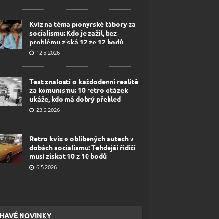
Kvíz na téma pionýrské tábory za
socialismu: Kdo je zažil, bez
problému získá 12 ze 12 bodů
12.5.2026
Test znalostí o každodenní realitě
za komunismu: 10 retro otázek
ukáže, kdo má dobrý přehled
23.6.2026
Retro kvíz o oblíbených autech v
dobách socialismu: Tehdejší řidiči
musí získat 10 z 10 bodů
6.5.2026
HAVÉ NOVINKY