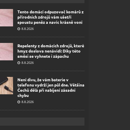
Tento domácí odpuzovač komárů z
přírodních zdrojů vám ušetří
spoustu peněz a navíc krásně voní
8.8.2026
Repelenty z domácích zdrojů, které
hmyz doslova nenávidí: Díky této
směsi se vyhnete i zápachu
8.8.2026
Není divu, že vám baterie v
telefonu vydrží jen půl dne. Většina
Čechů dělá při nabíjení zásadní
chybu
8.8.2026