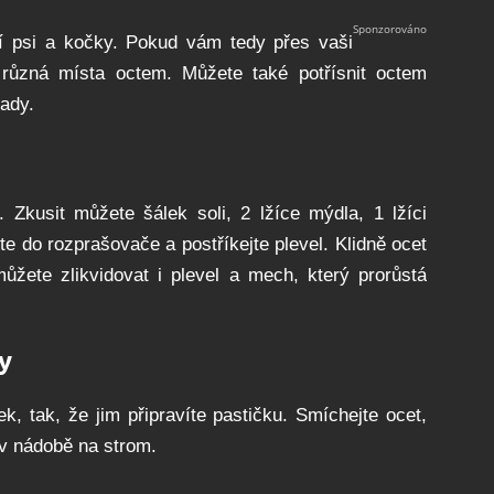
izí psi a kočky. Pokud vám tedy přes vaši
e různá místa octem. Můžete také potřísnit octem
rady.
 Zkusit můžete šálek soli, 2 lžíce mýdla, 1 lžíci
ijte do rozprašovače a postříkejte plevel. Klidně ocet
můžete zlikvidovat i plevel a mech, který prorůstá
y
 tak, že jim připravíte pastičku. Smíchejte ocet,
 v nádobě na strom.