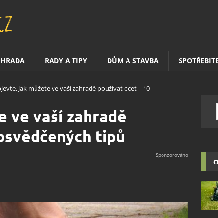
AHRADA
RADY A TIPY
DŮM A STAVBA
SPOTŘEBIT
jevte, jak můžete ve vaší zahradě používat ocet – 10
e ve vaší zahradě
 osvědčených tipů
O