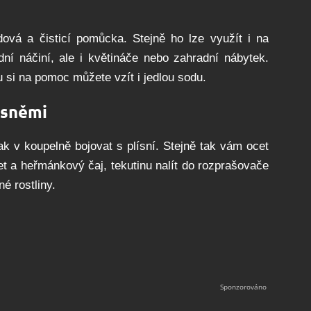
ová a čisticí pomůcka. Stejně ho lze využít i na
dní náčiní, ale i květináče nebo zahradní nábytek.
u si na pomoc můžete vzít i jedlou sodu.
ísněmi
jak v koupelně bojovat s plísní. Stejně tak vám ocet
t a heřmánkový čaj, tekutinu nalít do rozprašovače
é rostliny.