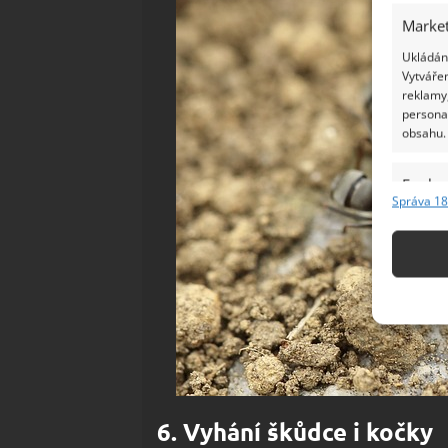
Market
Ukládání
Vytvářen
reklamy,
persona
obsahu.
Funkc
Správa 18
Přiřazov
Identifi
Použív
základ
Zajišt
odstra
Ukládá
6. Vyhání škůdce i kočky