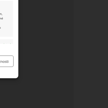
m,
ané
u
y aktivní
nosti
y aktivní