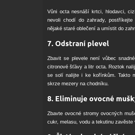
Vůni octa nesnáší krtci, hlodavci, c
nevoli chodí do zahrady, postříkejt
nějaké staré oblečení a umístit do zah
7. Odstraní plevel
Zbavit se plevele není vůbec snadné.
citronové šťávy a litr octa. Roztok nal
se solí nalijte i ke kořínkům. Takto 
skrze mezery na chodníku.
8. Eliminuje ovocné mušk
Zbavte ovocné stromy ovocných mušek,
cukr, melasu, vodu a tekutinu zavěste