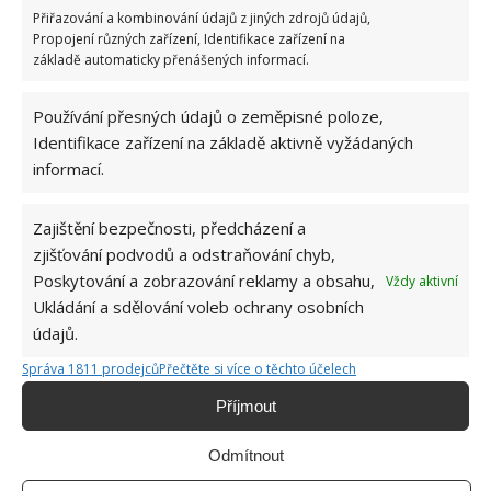
Přiřazování a kombinování údajů z jiných zdrojů údajů,
Propojení různých zařízení, Identifikace zařízení na
základě automaticky přenášených informací.
Používání přesných údajů o zeměpisné poloze,
Identifikace zařízení na základě aktivně vyžádaných
informací.
HMYZ
KVĚTINY
MOTÝLI
Zajištění bezpečnosti, předcházení a
zjišťování podvodů a odstraňování chyb,
Poskytování a zobrazování reklamy a obsahu,
Vždy aktivní
Jiří Kolář
Ukládání a sdělování voleb ochrany osobních
Absolvent České zemědělské
údajů.
univerzity, který je již od malička
velkým kutilem. V podstatě vše, co je
Správa 1811 prodejců
Přečtěte si více o těchto účelech
možné najít v j...
[Více o autorovi]
Příjmout
Odmítnout