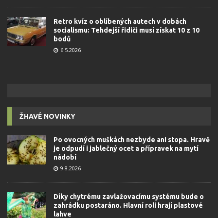
Retro kvíz o oblíbených autech v dobách
socialismu: Tehdejší řidiči musí získat 10 z 10
bodů
6.5.2026
ŽHAVÉ NOVINKY
Po ovocných muškách nezbyde ani stopa. Hravě
je odpudí i jablečný ocet a přípravek na mytí
nádobí
9.8.2026
Díky chytrému zavlažovacímu systému bude o
zahrádku postaráno. Hlavní roli hrají plastové
lahve