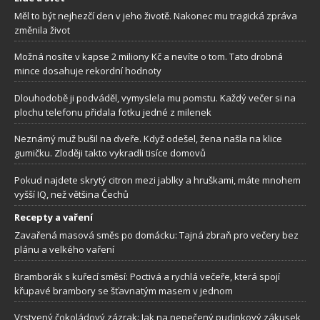
Měl to být nejhezčí den v jeho životě. Nakonec mu tragická zpráva
změnila život
Možná nosíte v kapse 2 miliony Kč a nevíte o tom. Tato drobná
mince dosahuje rekordní hodnoty
Dlouhodobě ji podváděl, vymyslela mu pomstu. Každý večer si na
plochu telefonu přidala fotku jedné z milenek
Neznámý muž bušil na dveře. Když odešel, žena našla na klice
gumičku. Zloději takto vykradli tisíce domovů
Pokud najdete skrytý citron mezi jablky a hruškami, máte mnohem
vyšší IQ, než většina Čechů
Recepty a vaření
Zavařená masová směs po domácku: Tajná zbraň pro večery bez
plánu a velkého vaření
Bramborák s kuřecí směsí: Poctivá a rychlá večeře, která spojí
křupavé brambory se šťavnatým masem v jednom
Vrstvený čokoládový zázrak: Jak na nepečený pudinkový zákusek