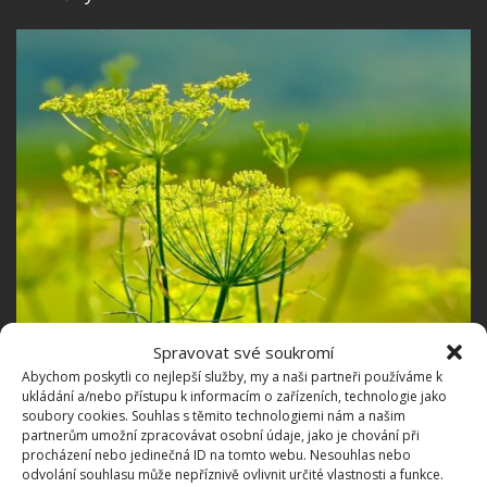
Fotografie: Pixabay
Spravovat své soukromí
Abychom poskytli co nejlepší služby, my a naši partneři používáme k
Hvězdnice
ukládání a/nebo přístupu k informacím o zařízeních, technologie jako
soubory cookies. Souhlas s těmito technologiemi nám a našim
partnerům umožní zpracovávat osobní údaje, jako je chování při
Hvězdnice je na seznamu nezbytných rostlin k
procházení nebo jedinečná ID na tomto webu. Nesouhlas nebo
přilákání motýlů. Tyto krásně barevné zahradní
odvolání souhlasu může nepříznivě ovlivnit určité vlastnosti a funkce.