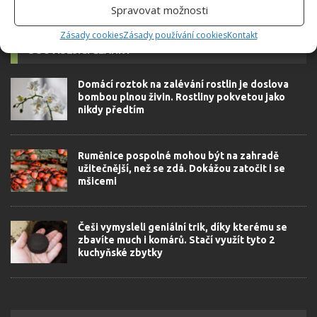
Spravovat možnosti
Zásady cookies
Zásady používání cookies
Kontakt
SOUVISEJÍCÍ ČLÁNKY
Domácí roztok na zalévání rostlin je doslova
bombou plnou živin. Rostliny pokvetou jako
nikdy předtím
Ruměnice pospolné mohou být na zahradě
užitečnější, než se zdá. Dokážou zatočit i se
mšicemi
Češi vymysleli geniální trik, díky kterému se
zbavíte much i komárů. Stačí využít tyto 2
kuchyňské zbytky