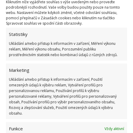
Kliknutím níže vyjádřete souhlas s výše uvedeným nebo proveďte
květiny jsou trvalky, které vám pomohou vytvořit
podrobnější rozhodnutí. Vaše volby budou použity pouze na tomto
krásné květinové aranžmá.
A také dokážou
webu. Nastavení můžete kdykoli změnit, včetně odvolání souhlasu,
pomocí přepínačů v Zásadách cookies nebo kliknutím na tlačítko
přilákat motýly
, takže se na vaši zahradu určitě
Spravovat souhlas ve spodní části obrazovky.
budou hodit. Mohou kvést různými barvami,
Statistiky
například bílou nebo fialovou, ale mohou mít i
modré květy.
Ukládání a/nebo přístup k informacím v zařízení, Měření výkonu
reklam, Měření výkonu obsahu, Porozumění publiku
prostřednictvím statistik nebo kombinací údajů z různých zdrojů.
Zdroj:
Gardeners
,
Countryliving
Marketing
Ukládání a/nebo přístup k informacím v zařízení, Použití
omezených údajů k výběru reklam, Vytváření profilů pro
personalizovanou reklamu, Používání profilů k výběru
personalizované reklamy, Vytváření profilů pro personalizovaný
obsah, Používání profilů pro výběr personalizovaného obsahu,
Rozvoj a zlepšování služeb, Použití omezených údajů k výběru
obsahu.
Funkce
Vždy aktivní