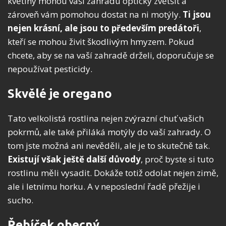
květiny mohou vaši zahradu opticky zvětšit a
zároveň vám pomohou dostat na ni motýly.
Ti jsou
nejen krásní, ale jsou to především predátoři
,
kteří se mohou živit škodlivým hmyzem. Pokud
chcete, aby se na vaší zahradě drželi, doporučuje se
nepoužívat pesticidy.
Skvělé je oregano
Tato velkolistá rostlina nejen zvýrazní chuť vašich
pokrmů, ale také přiláká motýly do vaší zahrady. O
tom jste možná ani nevěděli, ale je to skutečně tak.
Existují však ještě další důvody
, proč byste si tuto
rostlinu měli vysadit. Dokáže totiž odolat nejen zimě,
ale i letnímu horku. A v neposlední řadě přežije i
sucho.
Řebíček obecný