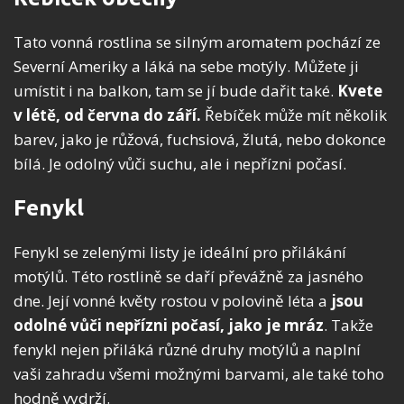
Tato vonná rostlina se silným aromatem pochází ze
Severní Ameriky a láká na sebe motýly. Můžete ji
umístit i na balkon, tam se jí bude dařit také.
Kvete
v létě, od června do září.
Řebíček může mít několik
barev, jako je růžová, fuchsiová, žlutá, nebo dokonce
bílá. Je odolný vůči suchu, ale i nepřízni počasí.
Fenykl
Fenykl se zelenými listy je ideální pro přilákání
motýlů. Této rostlině se daří převážně za jasného
dne. Její vonné květy rostou v polovině léta a
jsou
odolné vůči nepřízni počasí, jako je mráz
. Takže
fenykl nejen přiláká různé druhy motýlů a naplní
vaši zahradu všemi možnými barvami, ale také toho
hodně vydrží.