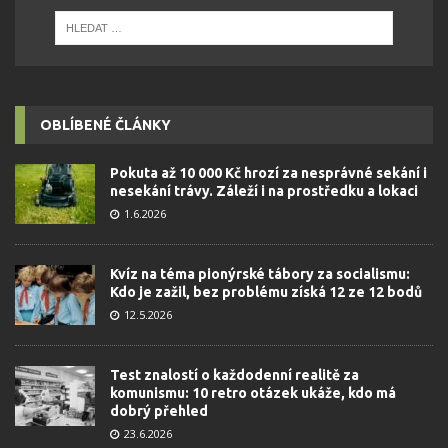
OBLÍBENÉ ČLÁNKY
Pokuta až 10 000 Kč hrozí za nesprávné sekání i
nesekání trávy. Záleží i na prostředku a lokaci
1.6.2026
Kvíz na téma pionýrské tábory za socialismu:
Kdo je zažil, bez problému získá 12 ze 12 bodů
12.5.2026
Test znalostí o každodenní realitě za
komunismu: 10 retro otázek ukáže, kdo má
dobrý přehled
23.6.2026