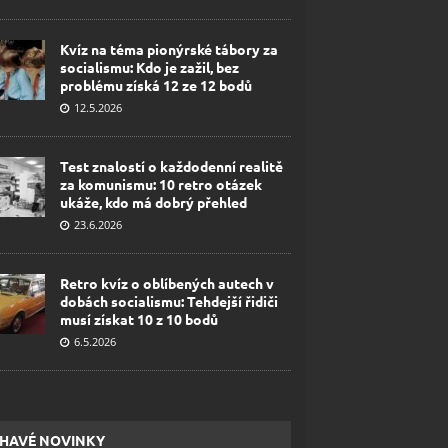
Kvíz na téma pionýrské tábory za
socialismu: Kdo je zažil, bez
problému získá 12 ze 12 bodů
12.5.2026
Test znalostí o každodenní realitě
za komunismu: 10 retro otázek
ukáže, kdo má dobrý přehled
23.6.2026
Retro kvíz o oblíbených autech v
dobách socialismu: Tehdejší řidiči
musí získat 10 z 10 bodů
6.5.2026
HAVÉ NOVINKY