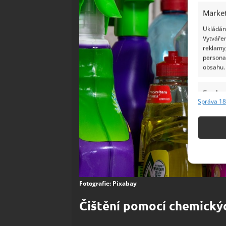
Market
Ukládání
Vytvářen
reklamy,
persona
obsahu.
Funkc
Správa 18
Přiřazov
Identifi
Použív
základ
Zajišt
Fotografie: Pixabay
odstra
Čištění pomocí chemický
Ukládá