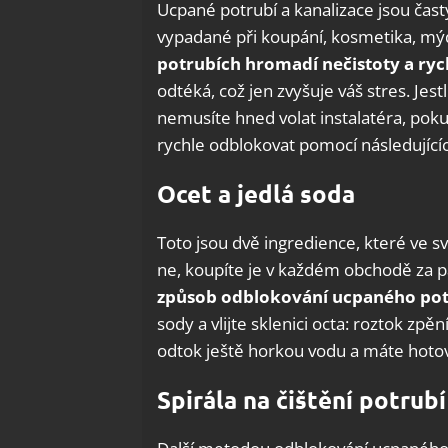
Ucpané potrubí a kanalizace jsou č
vypadané při koupání, kosmetika, mýdl
potrubích hromadí nečistoty a ryc
odtéká, což jen zvyšuje váš stres. Jes
nemusíte hned volat instalatéra, pok
rychle odblokovat pomocí následujícíc
Ocet a jedlá soda
Toto jsou dvě ingredience, které ve 
ne, koupíte je v každém obchodě za p
způsob odblokování ucpaného pot
sody a vlijte sklenici octa: roztok zpě
odtok ještě horkou vodu a máte hoto
Spirála na čištění potrubí