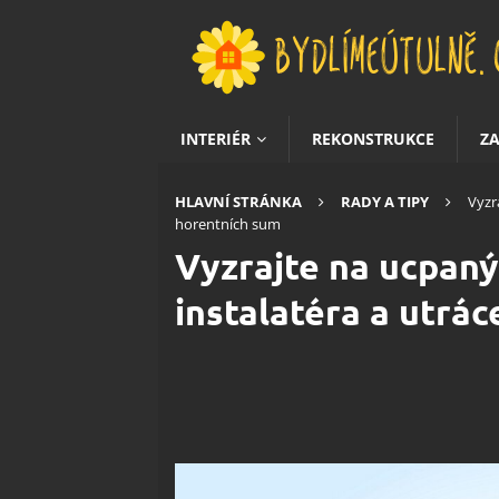
INTERIÉR
REKONSTRUKCE
Z
HLAVNÍ STRÁNKA
RADY A TIPY
Vyzr
horentních sum
Vyzrajte na ucpan
instalatéra a utrá