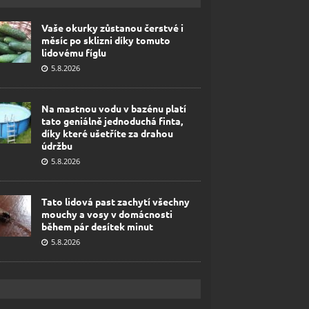
Vaše okurky zůstanou čerstvé i
měsíc po sklizni díky tomuto
lidovému fíglu
5.8.2026
Na mastnou vodu v bazénu platí
tato geniálně jednoduchá finta,
díky které ušetříte za drahou
údržbu
5.8.2026
Tato lidová past zachytí všechny
mouchy a vosy v domácnosti
během pár desítek minut
5.8.2026