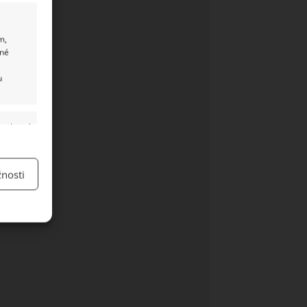
m,
ané
u
y aktivní
nosti
y aktivní