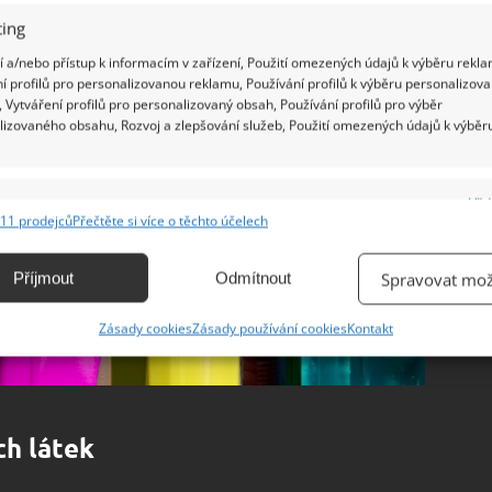
ing
 a/nebo přístup k informacím v zařízení, Použití omezených údajů k výběru rekla
í profilů pro personalizovanou reklamu, Používání profilů k výběru personalizov
 Vytváření profilů pro personalizovaný obsah, Používání profilů pro výběr
lizovaného obsahu, Rozvoj a zlepšování služeb, Použití omezených údajů k výběr
e
Vžd
11 prodejců
Přečtěte si více o těchto účelech
ání a kombinování údajů z jiných zdrojů údajů, Propojení různých zařízení,
kace zařízení na základě automaticky přenášených informací.
Příjmout
Odmítnout
Spravovat mož
ání přesných údajů o zeměpisné poloze, Identifikace zařízení na
Zásady cookies
Zásady používání cookies
Kontakt
ě aktivně vyžádaných informací.
ění bezpečnosti, předcházení a zjišťování podvodů a
ňování chyb, Poskytování a zobrazování reklamy a obsahu,
Vžd
ch látek
ní a sdělování voleb ochrany osobních údajů.