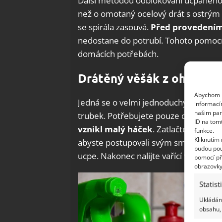
Další metodou odblokování ucpaného po
než o omotaný ocelový drát s ostrým 
se spirála zasouvá.
Před provedením
nedostane do potrubí. Tohoto pomo
domácích potřebách.
Drátěný věšák z ohýbané
Abychom p
Jedná se o velmi jednoduchý patent, k
informací
našim par
trubek. Potřebujete pouze drátěný vě
ID na tom
vznikl
malý háček
. Zatlačte do víka
funkce.
Kliknutím
abyste postupovali svým směrem: zat
budou pou
ucpe. Nakonec nalijte vařící vodu do o
pomocí př
obrazovky
Statist
Ukládání
obsahu, 