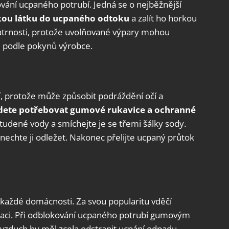
vání ucpaného potrubí. Jedná se o nejběžnější
kou látku do ucpaného odtoku
a zalít ho horkou
patrnosti, protože uvolňované výpary mohou
te podle pokynů výrobce.
í, protože může způsobit podráždění očí a
dete potřebovat gumové rukavice a ochranné
ry studené vody a smíchejte je se třemi šálky sody.
nechte ji odležet. Nakonec přelijte ucpaný průtok
každé domácnosti. Za svou popularitu vděčí
kaci. Při odblokování ucpaného potrubí gumovým
ý vzduch by měl zcela odstranit ucpání odpadu.