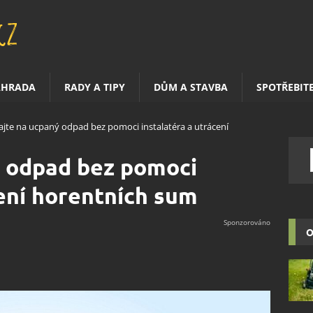
AHRADA
RADY A TIPY
DŮM A STAVBA
SPOTŘEBIT
ajte na ucpaný odpad bez pomoci instalatéra a utrácení
ý odpad bez pomoci
cení horentních sum
O