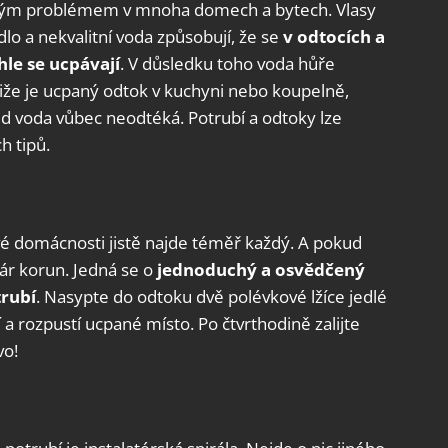
astým problémem v mnoha domech a bytech. Vlasy
o a nekvalitní voda způsobují, že se
v odtocích a
hle se ucpávají
. V důsledku toho voda hůře
tliže je ucpaný odtok v kuchyni nebo koupelně,
ud voda vůbec neodtéká. Potrubí a odtoky lze
h tipů.
své domácnosti jistě najde téměř každý. A pokud
ár korun. Jedná se o
jednoduchý a osvědčený
rubí
. Nasypte do odtoku dvě polévkové lžíce jedlé
ní a rozpustí ucpané místo. Po čtvrthodině zalijte
vo!