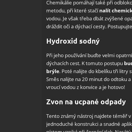
Chemikálie pomáhají také při odbloko
metodu, při které stačí
nalít chemic
vodou. Je však třeba dbát zvýšené o
dráždit oči a dýchací cesty. Postupuj
Hydroxid sodný
Při jeho používání buďte velmi opatrn
dýchacích cest. K tomuto postupu
bu
brýle
. Poté nalijte do kbelíku tři lit
Směs nalijte na 20 minut do odtoku a 
vroucí vodou z konvice a je hotovo!
Zvon na ucpané odpady
Tento známý nástroj najdete téměř v 
jednoduché konstrukci a snadné apli
pístem vzniká při čerpání tlak. Nasát