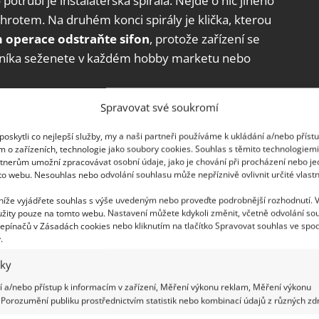
trubí je instalatérská spirála. Nejde o nic jiného
hrotem. Na druhém konci spirály je klička, kterou
 operace odstraňte sifon
, protože zařízení se
cníka seženete v každém hobby marketu nebo
Spravovat své soukromí
ho drátu
oskytli co nejlepší služby, my a naši partneři používáme k ukládání a/nebo příst
terý je ideální pro vytahování vlasů z ucpaných
m o zařízeních, technologie jako soubory cookies. Souhlas s těmito technologiem
tnerům umožní zpracovávat osobní údaje, jako je chování při procházení nebo j
šák na oblečení, jehož
konec ohnete tak, aby
to webu. Nesouhlas nebo odvolání souhlasu může nepříznivě ovlivnit určité vlastn
 a vytáhněte co nejvíce odpadu. Dbejte však na to,
 níže vyjádřete souhlas s výše uvedeným nebo proveďte podrobnější rozhodnutí. 
lačením ucpávky hluboko dolů se potrubí opět
žity pouze na tomto webu. Nastavení můžete kdykoli změnit, včetně odvolání so
dtoku a je hotovo!
epínačů v Zásadách cookies nebo kliknutím na tlačítko Spravovat souhlas ve spod
.
iky
 a/nebo přístup k informacím v zařízení, Měření výkonu reklam, Měření výkonu
Porozumění publiku prostřednictvím statistik nebo kombinací údajů z různých zdr