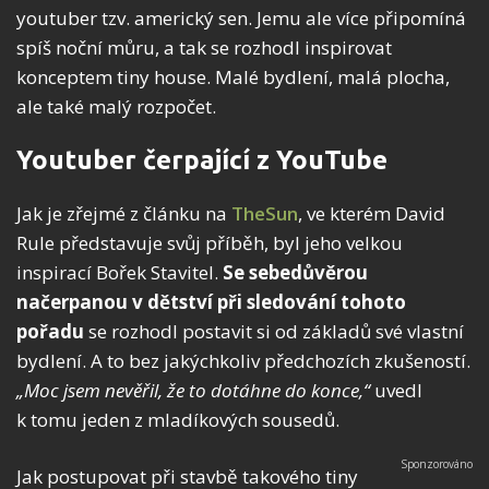
youtuber tzv. americký sen. Jemu ale více připomíná
spíš noční můru, a tak se rozhodl inspirovat
konceptem tiny house. Malé bydlení, malá plocha,
ale také malý rozpočet.
Youtuber čerpající z YouTube
Jak je zřejmé z článku na
TheSun
, ve kterém David
Rule představuje svůj příběh, byl jeho velkou
inspirací Bořek Stavitel.
Se sebedůvěrou
načerpanou v dětství při sledování tohoto
pořadu
se rozhodl postavit si od základů své vlastní
bydlení. A to bez jakýchkoliv předchozích zkušeností.
„Moc jsem nevěřil, že to dotáhne do konce,“
uvedl
k tomu jeden z mladíkových sousedů.
Jak postupovat při stavbě takového tiny