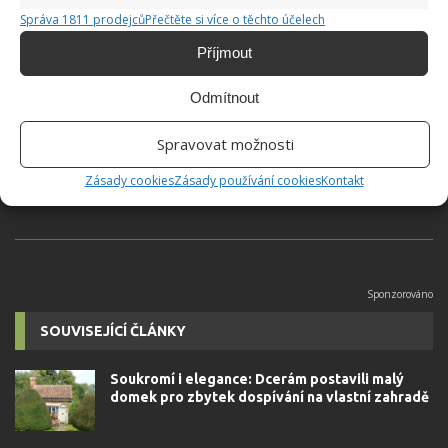
Správa 1811 prodejců
Přečtěte si více o těchto účelech
Příjmout
Hana Musilová
Odmítnout
Do redakce Bydlimeutulne.cz se
přidala během svých studií a práce
Spravovat možnosti
redaktorky ji tak nadchla, že se
rozhodla zůstat. Její v...
[Více o
Zásady cookies
Zásady používání cookies
Kontakt
autorovi]
SOUVISEJÍCÍ ČLÁNKY
Soukromí i elegance: Dcerám postavili malý
domek pro zbytek dospívání na vlastní zahradě