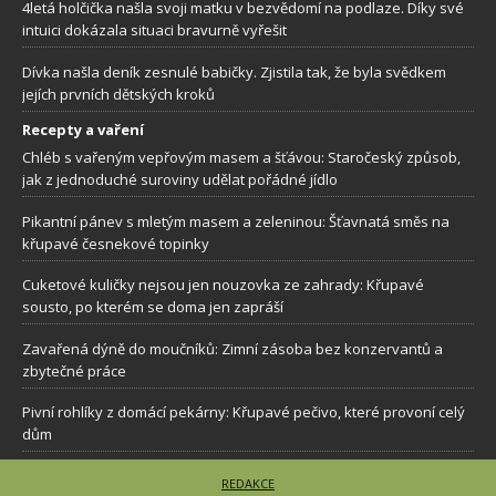
4letá holčička našla svoji matku v bezvědomí na podlaze. Díky své
intuici dokázala situaci bravurně vyřešit
Dívka našla deník zesnulé babičky. Zjistila tak, že byla svědkem
jejích prvních dětských kroků
Recepty a vaření
Chléb s vařeným vepřovým masem a šťávou: Staročeský způsob,
jak z jednoduché suroviny udělat pořádné jídlo
Pikantní pánev s mletým masem a zeleninou: Šťavnatá směs na
křupavé česnekové topinky
Cuketové kuličky nejsou jen nouzovka ze zahrady: Křupavé
sousto, po kterém se doma jen zapráší
Zavařená dýně do moučníků: Zimní zásoba bez konzervantů a
zbytečné práce
Pivní rohlíky z domácí pekárny: Křupavé pečivo, které provoní celý
dům
REDAKCE