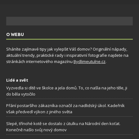
O WEBU
Sháníte zajímavé tipy jak vylepšit Váš domov? Originální nápady,
aktuální trendy, praktické rady i inspirativní fotografie najdete na
stránkách internetového magazínu
Bydlimeutulne.cz
.
Lidé a svět
Vyzvedla si dítě ve školce a jela domů. To, co našla na jeho těle, ji
do běla vytočilo
Přání postaršího zákazníka označil za nadlidský úkol. Kadeřník
však předvedl výkon z jiného světa
Slepé, třínohé kotě se dostalo z útulku na Národní den koťat.
Konečně našlo svůj nový domov