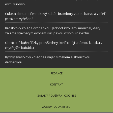
osmi surovin
Cuketa dostane česnekový kabát, brambory zlatou barvu a večeře
je rázem vyřešená
Broskvový koláč s drobenkou: Jednoduchý letní moučník, který
zaujme šťavnatým ovocem i křupavou vrstvou navrchu
Obrácené kuřecí řízky pro všechny, kteří chtějí známou klasiku v
chytřejším kabátku
Rychlý švestkový koláč bez vajec s mákem a skořicovou
drobenkou
REDAKCE
KONTAKT
ZÁSADY POUŽÍVÁNÍ COOKIES
ZÁSADY COOKIES (EU)