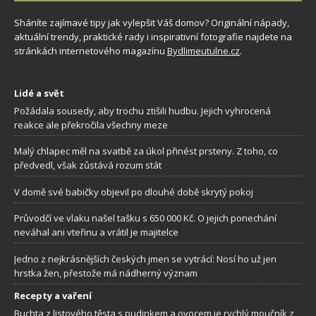
Sháníte zajímavé tipy jak vylepšit Váš domov? Originální nápady,
aktuální trendy, praktické rady i inspirativní fotografie najdete na
stránkách internetového magazínu
Bydlimeutulne.cz
.
Lidé a svět
Požádala sousedy, aby trochu ztišili hudbu. Jejich vyhrocená
reakce ale překročila všechny meze
Malý chlapec měl na svatbě za úkol přinést prsteny. Z toho, co
předvedl, však zůstává rozum stát
V domě své babičky objevil po dlouhé době skrytý pokoj
Průvodčí ve vlaku našel tašku s 650 000 Kč. O jejich ponechání
neváhal ani vteřinu a vrátil je majitelce
Jedno z nejkrásnějších českých jmen se vytrácí: Nosí ho už jen
hrstka žen, přestože má nádherný význam
Recepty a vaření
Buchta z listového těsta s pudinkem a ovocem je rychlý moučník z