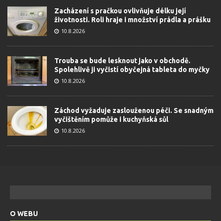
Zacházení s pračkou ovlivňuje délku její
životnosti. Roli hraje i množství prádla a prášku
10.8.2026
Trouba se bude lesknout jako v obchodě.
Spolehlivě ji vyčistí obyčejná tableta do myčky
10.8.2026
Záchod vyžaduje zaslouženou péči. Se snadným
vyčištěním pomůže i kuchyňská sůl
10.8.2026
O WEBU