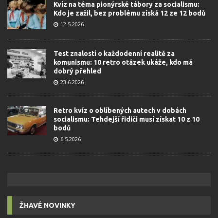
Kvíz na téma pionýrské tábory za socialismu:
Kdo je zažil, bez problému získá 12 ze 12 bodů
12.5.2026
Test znalostí o každodenní realitě za
komunismu: 10 retro otázek ukáže, kdo má
dobrý přehled
23.6.2026
Retro kvíz o oblíbených autech v dobách
socialismu: Tehdejší řidiči musí získat 10 z 10
bodů
6.5.2026
ŽHAVÉ NOVINKY