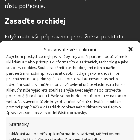
růstu potřebuje.
Zasaďte orchidej
Když máte vše připraveno, je možné se pustit do
zasazení orchideje do nové zeminy. Opět je třeba
Spravovat své soukromí
pokračovat pokud možno velmi opatrně a
Abychom poskytli co nejlepší služby, my a naši partneři používáme k
obezřetně, aby nedošlo k tomu, že poškodíte její
ukládání a/nebo přístupu k informacím o zařízeních, technologie jako
soubory cookies. Souhlas s těmito technologiemi nám a našim
kořenový systém. Následně už stačí dát květináč na
partnerům umožní zpracovávat osobní údaje, jako je chování při
to pravé místo. A tím by měl být prostor, kde je
procházení nebo jedinečná ID na tomto webu. Nesouhlas nebo
odvolání souhlasu může nepříznivě ovlivnit určité vlastnosti a funkce.
dostatek světla, ale ne toho přímého. Pokud vše
Kliknutím níže vyjádřete souhlas s výše uvedeným nebo proveďte
uděláte, jak máte, záchrana orchideje se patrně
podrobnější rozhodnutí. Vaše volby budou použity pouze na tomto
webu. Nastavení můžete kdykoli změnit, včetně odvolání souhlasu,
podaří.
pomocí přepínačů v Zásadách cookies nebo kliknutím na tlačítko
Spravovat souhlas ve spodní části obrazovky.
Fotografie: Pixabay
Statistiky
Ukládání a/nebo přístup k informacím v zařízení, Měření výkonu
reklam, Měření výkonu obsahu, Porozumění publiku