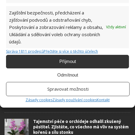
Do redakce Bydlimeutulne.cz se
Zajištění bezpečnosti, předcházení a
přidala během svých studií a práce
zjišťování podvodů a odstraňování chyb,
redaktorky ji tak nadchla, že se
Poskytování a zobrazování reklamy a obsahu,
Vždy aktivní
rozhodla zůstat. Její v...
[Více o
autorovi]
Ukládání a sdělování voleb ochrany osobních
údajů.
Správa 1811 prodejců
Přečtěte si více o těchto účelech
Příjmout
Odmítnout
SOUVISEJÍCÍ ČLÁNKY
Spravovat možnosti
Domácí lékárna na parapetu. Léčivé vlastnosti
tlustice, o kterých jste pravděpodobně neměli
Zásady cookies
Zásady používání cookies
Kontakt
ani tušení
Tajemství péče o orchideje odhalil zkušený
pěstitel. Zjistěte, co všechno má vliv na systém
kořenů a sílu stonku