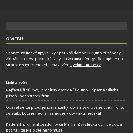
O WEBU
Sháníte zajímavé tipy jak vylepšit Váš domov? Originální nápady,
aktuální trendy, praktické rady i inspirativní fotografie najdete na
stránkách internetového magazínu
Bydlimeutulne.cz
.
Lidé a svět
Nejčastější důvody, proč listy orchidejí žloutnou: Špatná zálivka,
plíseň i nedostatek živin
Obával se, že pitbul jeho manželky, ublíží novorozené dceři. To, co
se stalo, když je nechali samotné v obýváku, nečekal
Kadeřník proměnil bezdomovce Marka: Z výsledku cizí lidé sotva
poznali, že jde o stejného muže