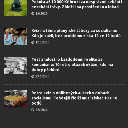
Pokuta až 10 000 Kč hrozí za nesprávné sekání i
nesekání trávy. Záleží i na prostředku a lokaci
1.6.2026
Kvíz na téma pionýrské tábory za socialismu:
Kdo je zažil, bez problému získá 12 ze 12 bodů
12.5.2026
Test znalostí o každodenní realitě za
komunismu: 10 retro otázek ukáže, kdo má
dobrý přehled
23.6.2026
Retro kvíz o oblíbených autech v dobách
socialismu: Tehdejší řidiči musí získat 10 z 10
bodů
6.5.2026