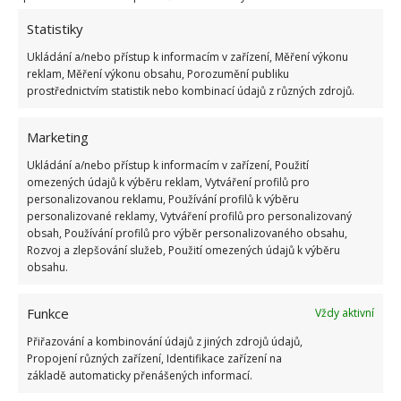
identifikovat, můžeme si koupit rostlinu bez údajů
na obalu. V případě, že nás zajímá neznámý
Statistiky
exemplář, měl by mít na obalu nálepku s názvem a
Ukládání a/nebo přístup k informacím v zařízení, Měření výkonu
také základní informace o pěstování. Musí
reklam, Měření výkonu obsahu, Porozumění publiku
prostřednictvím statistik nebo kombinací údajů z různých zdrojů.
obsahovat užitečné tipy, jako je výběr místa a
frekvence zalévání a hnojení. Někdy stačí základní
Marketing
název rostliny, protože potřebné informace můžete
Ukládání a/nebo přístup k informacím v zařízení, Použití
najít sami, např. na internetu.
omezených údajů k výběru reklam, Vytváření profilů pro
personalizovanou reklamu, Používání profilů k výběru
Věnujte pozornost půdě
personalizované reklamy, Vytváření profilů pro personalizovaný
obsah, Používání profilů pro výběr personalizovaného obsahu,
Rozvoj a zlepšování služeb, Použití omezených údajů k výběru
Rostliny zakoupené v obchodech mají nejčastěji
obsahu.
substrát, který se používá pro masovou kultivaci.
Měl by být suchý nebo mírně vlhký, ale ne příliš
Funkce
Vždy aktivní
vlhký. Příliš mnoho vody v květináči může vést k
Přiřazování a kombinování údajů z jiných zdrojů údajů,
hnilobě kořenů a tím k jejich uhynutí. I když jste
Propojení různých zařízení, Identifikace zařízení na
základě automaticky přenášených informací.
vybrali rostlinu se suchou půdou, je dobré hned po