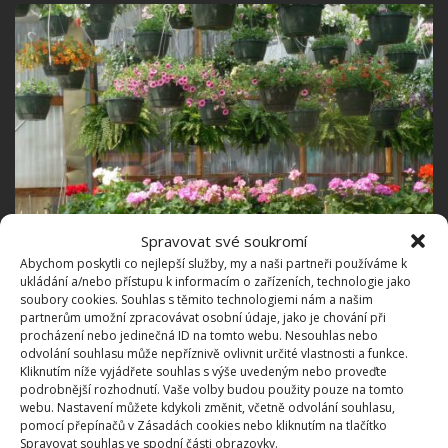
Spravovat své soukromí
Abychom poskytli co nejlepší služby, my a naši partneři používáme k
ukládání a/nebo přístupu k informacím o zařízeních, technologie jako
soubory cookies. Souhlas s těmito technologiemi nám a našim
partnerům umožní zpracovávat osobní údaje, jako je chování při
Fotografie: Pixabay
procházení nebo jedinečná ID na tomto webu. Nesouhlas nebo
odvolání souhlasu může nepříznivě ovlivnit určité vlastnosti a funkce.
Informační štítek
Kliknutím níže vyjádřete souhlas s výše uvedeným nebo proveďte
podrobnější rozhodnutí. Vaše volby budou použity pouze na tomto
webu. Nastavení můžete kdykoli změnit, včetně odvolání souhlasu,
Pokud rostliny známe a dokážeme je jasně
pomocí přepínačů v Zásadách cookies nebo kliknutím na tlačítko
Spravovat souhlas ve spodní části obrazovky.