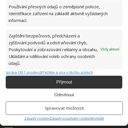
příchodu domů zkontrolovat, jak jsou na tom kořeny
Používání přesných údajů o zeměpisné poloze,
a zdali nejsou napadeny plísní.
Identifikace zařízení na základě aktivně vyžádaných
informací.
Zajištění bezpečnosti, předcházení a
zjišťování podvodů a odstraňování chyb,
Poskytování a zobrazování reklamy a obsahu,
Vždy aktivní
Ukládání a sdělování voleb ochrany osobních
údajů.
Správa 1811 prodejců
Přečtěte si více o těchto účelech
Příjmout
Odmítnout
Spravovat možnosti
Zásady cookies
Zásady používání cookies
Kontakt