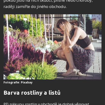
pokud jsou na nich škůdci, plísně nebo choroby,
raději zamiřte do jiného obchodu.
Fotografie: Pixabay
Barva rostliny a listů
Při nákupu rostlin v obchodě je dobré věnovat