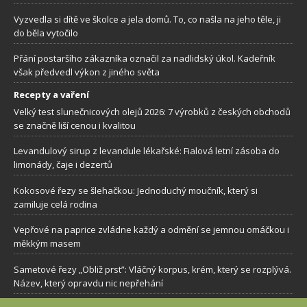
Vyzvedla si dítě ve školce a jela domů. To, co našla na jeho těle, ji
do běla vytočilo
Přání postaršího zákazníka označil za nadlidský úkol. Kadeřník
však předvedl výkon z jiného světa
Recepty a vaření
Velký test slunečnicových olejů 2026: 7 výrobků z českých obchodů
se značně liší cenou i kvalitou
Levandulový sirup z levandule lékařské: Fialová letní zásoba do
limonády, čaje i dezertů
Kokosové řezy se šlehačkou: Jednoduchý moučník, který si
zamiluje celá rodina
Vepřové na paprice zvládne každý a odmění se jemnou omáčkou i
měkkým masem
Sametové řezy „Obliž prst”: Vláčný korpus, krém, který se rozplývá.
Název, který opravdu nic nepřehání