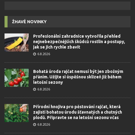
ŽHAVÉ NOVINKY
Profesionální zahradnice vytvořila přehled
nejnebezpečnějších škůdců rostlin a postupy,
jak se jich rychle zbavit
6.8.2026
Bohatá úroda rajčat nemusí být jen zbožným
přáním. Užijte si úspěšnou sklizeň již během
letošní sezony
6.8.2026
Přírodní hnojiva pro pěstování rajčat, která
zajistí bohatou úrodu šťavnatých a chutných
plodů. Připravte se na letošní sezonu včas
6.8.2026