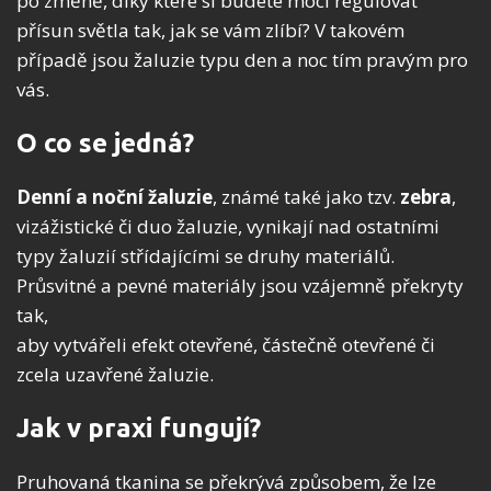
po změně, díky které si budete moci regulovat
přísun světla tak, jak se vám zlíbí? V takovém
případě jsou žaluzie typu den a noc tím pravým pro
vás.
O co se jedná?
Denní a noční žaluzie
, známé také jako tzv.
zebra
,
vizážistické či duo žaluzie, vynikají nad ostatními
typy žaluzií střídajícími se druhy materiálů.
Průsvitné a pevné materiály jsou vzájemně překryty
tak,
aby vytvářeli efekt otevřené, částečně otevřené či
zcela uzavřené žaluzie.
Jak v praxi fungují?
Pruhovaná tkanina se překrývá způsobem, že lze