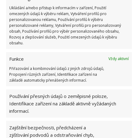
Rádi vám připravíme nabídku na
Ukládání a/nebo přístup k informacím v zařízení, Použití
míru – Hezký stín.cz
omezených údajů k výběru reklam, Vytváření profilů pro
personalizovanou reklamu, Používání profilů k výběru
personalizované reklamy, Vytváření profilů pro personalizovaný
obsah, Používání profilů pro výběr personalizovaného obsahu,
Rozvoj a zlepšování služeb, Použití omezených údajů k výběru
obsahu.
Funkce
Vždy aktivní
Jiří Kolář
Přiřazování a kombinování údajů z jiných zdrojů údajů,
Absolvent České zemědělské
Propojení různých zařízení, Identifikace zařízení na
univerzity, který je již od malička
základě automaticky přenášených informací.
velkým kutilem. V podstatě vše, co je
možné najít v j...
[Více o autorovi]
Používání přesných údajů o zeměpisné poloze,
Identifikace zařízení na základě aktivně vyžádaných
informací.
Zajištění bezpečnosti, předcházení a
zjišťování podvodů a odstraňování chyb,