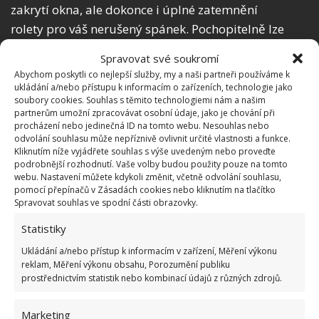
zakrytí okna, ale dokonce i úplné zatemnění
rolety pro váš nerušený spánek. Pochopitelně lze
žaluzie i zcela vytáhnout, a získat tak plný výhled z
Spravovat své soukromí
okna.
Abychom poskytli co nejlepší služby, my a naši partneři používáme k
ukládání a/nebo přístupu k informacím o zařízeních, technologie jako
Inovativní design spolu s jednoduchým ovládáním
soubory cookies. Souhlas s těmito technologiemi nám a našim
partnerům umožní zpracovávat osobní údaje, jako je chování při
zajistí snadné přepínání mezi jednotlivými režimy
procházení nebo jedinečná ID na tomto webu. Nesouhlas nebo
překrytí.
Flexibilita žaluzií
umožní jejich používání
odvolání souhlasu může nepříznivě ovlivnit určité vlastnosti a funkce.
Kliknutím níže vyjádřete souhlas s výše uvedeným nebo proveďte
napříč vaším celým domovem, ať už se jedná o
podrobnější rozhodnutí. Vaše volby budou použity pouze na tomto
ložnici či obývací pokoj. Díky možnosti regulovat
webu. Nastavení můžete kdykoli změnit, včetně odvolání souhlasu,
pomocí přepínačů v Zásadách cookies nebo kliknutím na tlačítko
přísun světla oceníte denní a noční žaluzie
Spravovat souhlas ve spodní části obrazovky.
především v dětském pokoji a pracovně. Vaše děti již
Statistiky
nebudou rušené brzkým slunečním svitem, a
Ukládání a/nebo přístup k informacím v zařízení, Měření výkonu
pokud trávíte hodně času před displejem laptopu,
reklam, Měření výkonu obsahu, Porozumění publiku
uleví se i vašim očím, neboť vás od práce nebudou
prostřednictvím statistik nebo kombinací údajů z různých zdrojů.
odhánět otravné sluneční paprsky.
Marketing