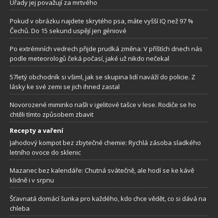
Úřady jej považují za mrtvého
Pokud v obrázku najdete skrytého psa, máte vyšší IQ než 97 %
Čechů. Do 15 sekund uspějí jen géniové
Po extrémních vedrech přijde prudká změna: V příštích dnech nás
podle meteorologů čeká počasí, jaké už nikdo nečekal
57letý obchodník si všiml, jak se skupina lidí naváží do policie. Z
lásky ke své zemi se jich ihned zastal
Novorozené miminko našli v igelitové tašce v lese. Rodiče se ho
chtěli tímto způsobem zbavit
Recepty a vaření
Jahodový kompot bez zbytečné chemie: Rychlá zásoba sladkého
letního ovoce do sklenic
Mazanec bez kalendáře: Chutná svátečně, ale hodí se ke kávě
klidně i v srpnu
Šťavnatá domácí šunka pro každého, kdo chce vědět, co si dává na
chleba