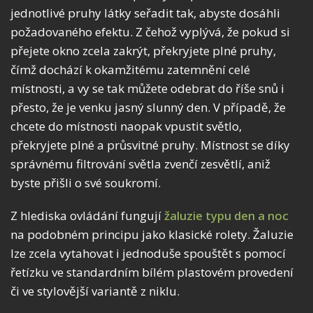
jednotlivé pruhy látky seřadit tak, abyste dosáhli
požadovaného efektu. Z čehož vyplývá, že pokud si
přejete okno zcela zakrýt, překryjete plné pruhy,
čímž dochází k okamžitému zatemnění celé
místnosti, a vy se tak můžete odebrat do říše snů i
přesto, že je venku jasný slunný den. V případě, že
chcete do místnosti naopak vpustit světlo,
překryjete plné a průsvitné pruhy. Místnost se díky
správnému filtrování světla zvenčí zesvětlí, aniž
byste přišli o své soukromí.
Z hlediska ovládání fungují
žaluzie typu den a noc
na podobném principu jako klasické rolety. Žaluzie
lze zcela vytahovat i jednoduše spouštět s pomocí
řetízku ve standardním bílém plastovém provedení
či ve stylovější variantě z niklu.