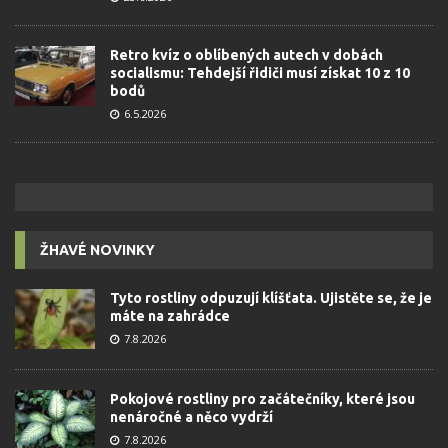
Retro kvíz o oblíbených autech v dobách
socialismu: Tehdejší řidiči musí získat 10 z 10
bodů
6.5.2026
ŽHAVÉ NOVINKY
Tyto rostliny odpuzují klíšťata. Ujistěte se, že je
máte na zahrádce
7.8.2026
Pokojové rostliny pro začátečníky, které jsou
nenáročné a něco vydrží
7.8.2026