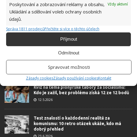
Poskytování a zobrazování reklamy a obsahu,
Vždy aktivní
Ukládání a sdělování voleb ochrany osobních
údajů.
Správa 1811 prodejců
Přečtěte si více o těchto účelech
Příjmout
OBLÍBENÉ ČLÁNKY
Odmítnout
Pokuta až 10 000 Kč hrozí za nesprávné sekání i
nesekání trávy. Záleží i na prostředku a lokaci
Spravovat možnosti
1.6.2026
Zásady cookies
Zásady používání cookies
Kontakt
Kvíz na téma pionýrské tábory za socialismu:
Kdo je zažil, bez problému získá 12 ze 12 bodů
12.5.2026
Test znalostí o každodenní realitě za
komunismu: 10 retro otázek ukáže, kdo má
dobrý přehled
23.6.2026