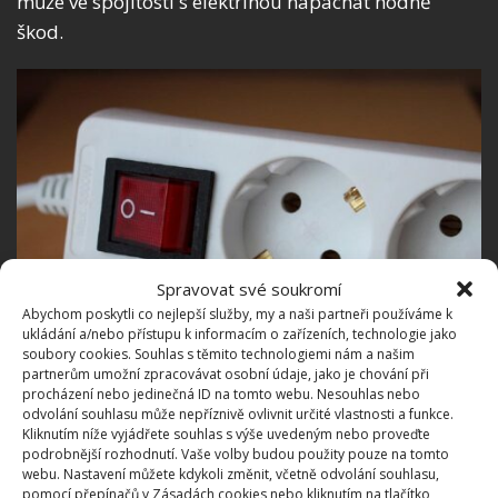
může ve spojitosti s elektřinou napáchat hodně
škod.
Spravovat své soukromí
Abychom poskytli co nejlepší služby, my a naši partneři používáme k
ukládání a/nebo přístupu k informacím o zařízeních, technologie jako
soubory cookies. Souhlas s těmito technologiemi nám a našim
partnerům umožní zpracovávat osobní údaje, jako je chování při
Fotografie: Pixabay
procházení nebo jedinečná ID na tomto webu. Nesouhlas nebo
odvolání souhlasu může nepříznivě ovlivnit určité vlastnosti a funkce.
Kliknutím níže vyjádřete souhlas s výše uvedeným nebo proveďte
Vhodné umístění prodlužovacího
podrobnější rozhodnutí. Vaše volby budou použity pouze na tomto
kabelu
webu. Nastavení můžete kdykoli změnit, včetně odvolání souhlasu,
pomocí přepínačů v Zásadách cookies nebo kliknutím na tlačítko