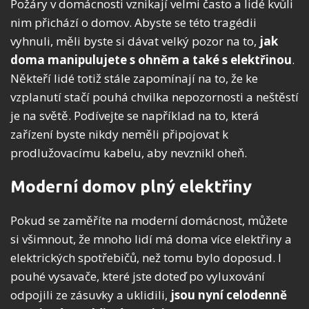
Požáry v domácnosti vznikají velmi často a lidé kvůli
nim přichází o domov. Abyste se této tragédii
vyhnuli, měli byste si dávat velký pozor na to,
jak
doma manipulujete s ohněm a také s elektřinou
.
Někteří lidé totiž stále zapomínají na to, že ke
vzplanutí stačí pouhá chvilka nepozornosti a neštěstí
je na světě. Podívejte se například na to, která
zařízení byste nikdy neměli připojovat k
prodlužovacímu kabelu, aby nevznikl oheň.
Moderní domov plný elektřiny
Pokud se zaměříte na moderní domácnost, můžete
si všimnout, že mnoho lidí má doma více elektřiny a
elektrických spotřebičů, než tomu bylo doposud. I
pouhé vysavače, které jste doteď po vyluxování
odpojili ze zásuvky a uklidili,
jsou nyní celodenně