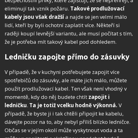
bezpečnostní prvky, které zajišťují, že se nepřehřejí, a
eliminují tak vznik požáru.
Takové prodlužovací
kabely jsou však dražší
a najde se jen velmi málo
lidí, kteří by byli ochotní zaplatit více. Někteří si
raději koupí levnější variantu, ale musí počítat s tím,
že je potřeba mít takový kabel pod dohledem.
Ledničku zapojte přímo do zásuvky
V případě, že v kuchyni potřebujete zapojit více
spotřebičů do zásuvky, ale máte jich málo, můžete
použít prodlužovací kabel. Ten však není vhodný v
momentě, kdy do něj budete chtít
zapojit i
ledničku
.
Ta je totiž vcelku hodně výkonná.
V
případě, že byste ji i tak chtěli připojit ke kabelu,
dávejte pozor na to, aby nebyl příliš blízko ledničce.
Občas se v jejím okolí může vyskytnout voda a ta