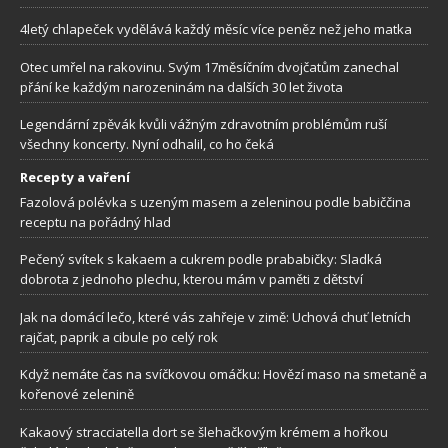
4letý chlapeček vydělává každý měsíc více peněz než jeho matka
Otec umřel na rakovinu. Svým 17měsíčním dvojčatům zanechal
přání ke každým narozeninám na dalších 30 let života
Legendární zpěvák kvůli vážným zdravotním problémům ruší
všechny koncerty. Nyní odhalil, co ho čeká
Recepty a vaření
Fazolová polévka s uzeným masem a zeleninou podle babiččina
receptu na pořádný hlad
Pečený svítek s kakaem a cukrem podle prababičky: Sladká
dobrota z jednoho plechu, kterou mám v paměti z dětství
Jak na domácí lečo, které vás zahřeje v zimě: Uchová chuť letních
rajčat, paprik a cibule po celý rok
Když nemáte čas na svíčkovou omáčku: Hovězí maso na smetaně a
kořenové zelenině
Kakaový stracciatella dort se šlehačkovým krémem a hořkou