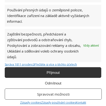
kabel nebo přímo zařízení, z něhož teplo vychází.
Prodlužovací kabely kontrolujte pravidelně, ať už je
Používání přesných údajů o zeměpisné poloze,
používáte kdekoliv.
Identifikace zařízení na základě aktivně vyžádaných
informací.
Zdroj:
Takprosto
Zajištění bezpečnosti, předcházení a
zjišťování podvodů a odstraňování chyb,
Poskytování a zobrazování reklamy a obsahu,
Vždy aktivní
Ukládání a sdělování voleb ochrany osobních
údajů.
Správa 1811 prodejců
Přečtěte si více o těchto účelech
Příjmout
Odmítnout
Spravovat možnosti
Zásady cookies
Zásady používání cookies
Kontakt