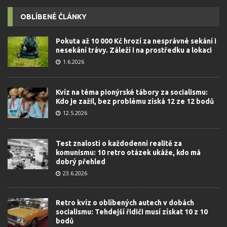
OBLÍBENÉ ČLÁNKY
Pokuta až 10 000 Kč hrozí za nesprávné sekání i
nesekání trávy. Záleží i na prostředku a lokaci
1.6.2026
Kvíz na téma pionýrské tábory za socialismu:
Kdo je zažil, bez problému získá 12 ze 12 bodů
12.5.2026
Test znalostí o každodenní realitě za
komunismu: 10 retro otázek ukáže, kdo má
dobrý přehled
23.6.2026
Retro kvíz o oblíbených autech v dobách
socialismu: Tehdejší řidiči musí získat 10 z 10
bodů