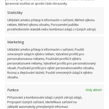
Spravovat souhlas ve spodní části obrazovky.
Většina lidí nemyslí na to, že okolo různých
Statistiky
domácích spotřebičů se může objevit voda, a tak
prodlužovací kabely nechávají volně na podlaze.
Ukládání a/nebo přístup k informacím v zařízení, Měření výkonu
reklam, Měření výkonu obsahu, Porozumění publiku
Příkladem může být lednička,
myčka nebo pračka,
prostřednictvím statistik nebo kombinací údajů z různých zdrojů.
v nichž je voda přímo potřebná
a občas se může
stát, že nějaká vyteče ven. Raději proto vyrobte
Marketing
vhodný držák, díky němuž bude tento kabel mimo
Ukládání a/nebo přístup k informacím v zařízení, Použití
dosah vody.
omezených údajů k výběru reklam, Vytváření profilů pro
personalizovanou reklamu, Používání profilů k výběru
personalizované reklamy, Vytváření profilů pro personalizovaný
Ohřívače a grily
obsah, Používání profilů pro výběr personalizovaného obsahu,
Rozvoj a zlepšování služeb, Použití omezených údajů k výběru
Jakékoliv ohřívače, grily nebo jiná zařízení, která
obsahu.
produkují teplo, byste měli umístit dále od
Funkce
prodlužovacího kabelu. Vždy si tedy zkontrolujte,
Vždy aktivní
zda máte
kabely umístěny tak, aby se nemohly
Přiřazování a kombinování údajů z jiných zdrojů údajů,
Propojení různých zařízení, Identifikace zařízení na
dotýkat horkých předmětů
, a nepoškodil se tak
základě automaticky přenášených informací.