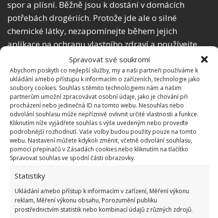
spor a plísní. Běžně jsou k dostání v domácích
potřebách drogériích. Protože jde ale o silné
chemické látky, nezapomínejte během jejich
aplikace na ochranu vlastního zdraví a používejte
rukavice a případně také ochranné brýle.
Spravovat své soukromí
Abychom poskytli co nejlepší služby, my a naši partneři používáme k
Důležitým pravidlem při boji proti plísním je
ukládání a/nebo přístupu k informacím o zařízeních, technologie jako
soubory cookies. Souhlas s těmito technologiemi nám a našim
skutečně důkladné odstranění všech napadaných
partnerům umožní zpracovávat osobní údaje, jako je chování při
věcí. Pokud se plíseň usídlila například na oblečení,
procházení nebo jedinečná ID na tomto webu. Nesouhlas nebo
odvolání souhlasu může nepříznivě ovlivnit určité vlastnosti a funkce.
určitě ho vyhoďte. Problematické může být také
Kliknutím níže vyjádřete souhlas s výše uvedeným nebo proveďte
napadení nábytku.
podrobnější rozhodnutí. Vaše volby budou použity pouze na tomto
webu. Nastavení můžete kdykoli změnit, včetně odvolání souhlasu,
pomocí přepínačů v Zásadách cookies nebo kliknutím na tlačítko
Za šíření plísní může být zodpovědný také ventilační
Spravovat souhlas ve spodní části obrazovky.
systém a klimatizace. Právě zde se totiž hromadí
Statistiky
spory, což vede k velmi rychlému rozvoji plísní. Pro
Ukládání a/nebo přístup k informacím v zařízení, Měření výkonu
čištění bývá nejlepší objednat si specializovanou
reklam, Měření výkonu obsahu, Porozumění publiku
firmu. Dodržujte také doporučené intervaly pro
prostřednictvím statistik nebo kombinací údajů z různých zdrojů.