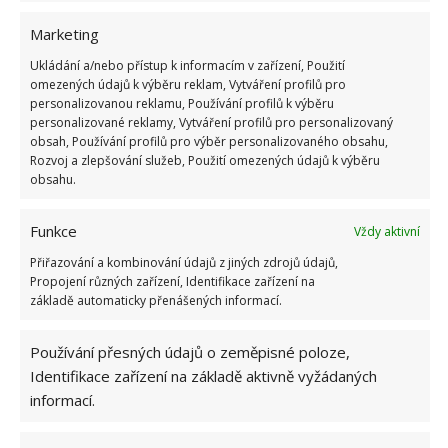
pravidelnou výměnu potřebných filtrů a součástek.
Marketing
Jedním z důležitých prvků je také správná izolace
Ukládání a/nebo přístup k informacím v zařízení, Použití
stěn, stropů a podlahy. To je klíčové zejména u
omezených údajů k výběru reklam, Vytváření profilů pro
personalizovanou reklamu, Používání profilů k výběru
nových staveb nebo při plánování rekonstrukce. Aby
personalizované reklamy, Vytváření profilů pro personalizovaný
zvolené řešení správně fungovalo, používejte vhodné
obsah, Používání profilů pro výběr personalizovaného obsahu,
materiály a dodržujte technologické postupy. Dbejte
Rozvoj a zlepšování služeb, Použití omezených údajů k výběru
obsahu.
také na udržování vhodné vlhkosti v místnostech,
která by neměla přesáhnout 60 %. S tím může
Funkce
Vždy aktivní
pomoci speciální přístroj pro odvlhčování vzduchu.
Přiřazování a kombinování údajů z jiných zdrojů údajů,
Propojení různých zařízení, Identifikace zařízení na
základě automaticky přenášených informací.
Používání přesných údajů o zeměpisné poloze,
Identifikace zařízení na základě aktivně vyžádaných
informací.