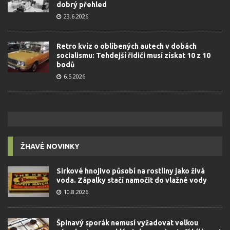
dobrý přehled
23.6.2026
Retro kvíz o oblíbených autech v dobách
socialismu: Tehdejší řidiči musí získat 10 z 10
bodů
6.5.2026
ŽHAVÉ NOVINKY
Sirkové hnojivo působí na rostliny jako živá
voda. Zápalky stačí namočit do vlažné vody
10.8.2026
Špinavý sporák nemusí vyžadovat velkou