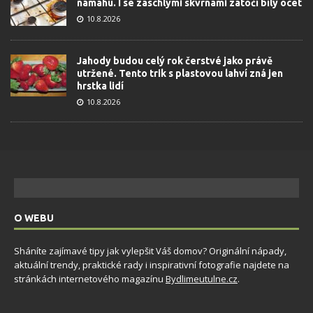
námahu. I se zaschlými skvrnami zatočí bílý ocet
10.8.2026
Jahody budou celý rok čerstvé jako právě
utržené. Tento trik s plastovou lahví zná jen
hrstka lidí
10.8.2026
O WEBU
Sháníte zajímavé tipy jak vylepšit Váš domov? Originální nápady,
aktuální trendy, praktické rady i inspirativní fotografie najdete na
stránkách internetového magazínu
Bydlimeutulne.cz
.