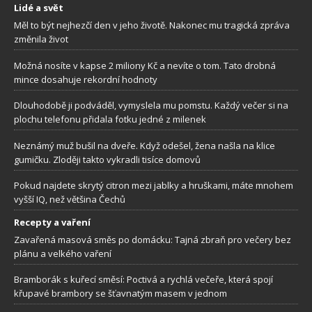
Lidé a svět
Měl to být nejhezčí den v jeho životě. Nakonec mu tragická zpráva
změnila život
Možná nosíte v kapse 2 miliony Kč a nevíte o tom. Tato drobná
mince dosahuje rekordní hodnoty
Dlouhodobě ji podváděl, vymyslela mu pomstu. Každý večer si na
plochu telefonu přidala fotku jedné z milenek
Neznámý muž bušil na dveře. Když odešel, žena našla na klice
gumičku. Zloději takto vykradli tisíce domovů
Pokud najdete skrytý citron mezi jablky a hruškami, máte mnohem
vyšší IQ, než většina Čechů
Recepty a vaření
Zavařená masová směs po domácku: Tajná zbraň pro večery bez
plánu a velkého vaření
Bramborák s kuřecí směsí: Poctivá a rychlá večeře, která spojí
křupavé brambory se šťavnatým masem v jednom