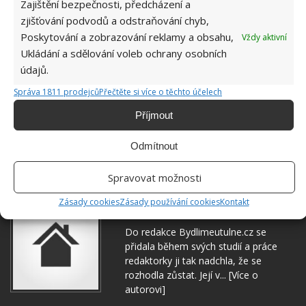
Zajištění bezpečnosti, předcházení a
zjišťování podvodů a odstraňování chyb,
Poskytování a zobrazování reklamy a obsahu,
Vždy aktivní
Ukládání a sdělování voleb ochrany osobních
údajů.
Správa 1811 prodejců
Přečtěte si více o těchto účelech
Příjmout
Odmítnout
DOMÁCNOST
PLÍSEŇ
ZDRAVÍ
Spravovat možnosti
Zásady cookies
Zásady používání cookies
Kontakt
Hana Musilová
Do redakce Bydlimeutulne.cz se
přidala během svých studií a práce
redaktorky ji tak nadchla, že se
rozhodla zůstat. Její v...
[Více o
autorovi]