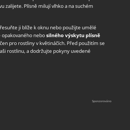
u zalijete. Plísně milují vlhko a na suchém
přesuňte ji blíže k oknu nebo použijte umělé
adě opakovaného nebo
silného výskytu plísně
rčen pro rostliny v květináčích. Před použitím se
vaši rostlinu, a dodržujte pokyny uvedené