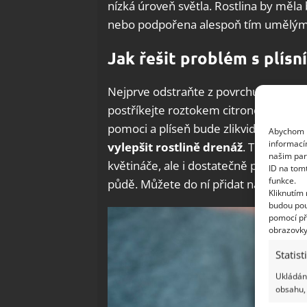
nízká úroveň světla. Rostlina by měla 
nebo podpořena alespoň tím umělým
Jak řešit problém s plísní
Nejprve odstraňte z povrchu půdy a vše
postříkejte roztokem citronové šťáv
pomoci a plíseň bude zlikvidovaná. Ča
Abychom p
informací
vylepšit rostlině drenáž
. Tu zajistí
našim par
květináče, ale i dostatečně propustná 
ID na tom
funkce.
půdě. Můžete do ní přidat například per
Kliknutím
budou pou
pomocí př
obrazovky
Statist
Ukládání
obsahu, 