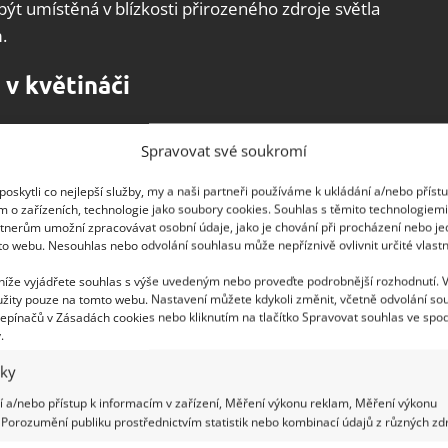
být umístěná v blízkosti přirozeného zdroje světla
.
 v květináči
ch částí rostliny viditelnou plíseň. Substrát
Spravovat své soukromí
y nebo manganistanu draselného. Už to by mohlo
sto se však bohužel objeví znovu a
pak je třeba
oskytli co nejlepší služby, my a naši partneři používáme k ukládání a/nebo příst
m o zařízeních, technologie jako soubory cookies. Souhlas s těmito technologiem
 jednak dostatečně velké odtokové otvory na spodku
tnerům umožní zpracovávat osobní údaje, jako je chování při procházení nebo j
půda. Ujistěte se, že je rostlina v dostatečně lehké
to webu. Nesouhlas nebo odvolání souhlasu může nepříznivě ovlivnit určité vlastn
lit, který ji více provzdušní.
 níže vyjádřete souhlas s výše uvedeným nebo proveďte podrobnější rozhodnutí. 
žity pouze na tomto webu. Nastavení můžete kdykoli změnit, včetně odvolání so
epínačů v Zásadách cookies nebo kliknutím na tlačítko Spravovat souhlas ve spod
.
iky
 a/nebo přístup k informacím v zařízení, Měření výkonu reklam, Měření výkonu
Porozumění publiku prostřednictvím statistik nebo kombinací údajů z různých zdr