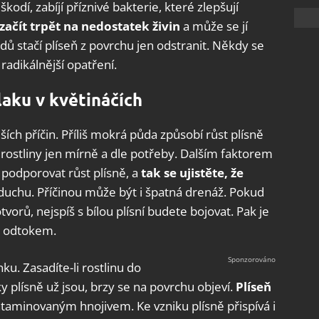
kodí, zabíjí příznivé bakterie, které zlepšují
začít trpět na nedostatek živin
a může se jí
adů stačí plíseň z povrchu jen odstranit. Někdy se
 radikálnější opatření.
laku v květináčích
ích příčin. Příliš mokrá půda způsobí růst plísně
 rostliny jen mírně a dle potřeby. Dalším faktorem
 podporovat růst plísně, a
tak se ujistěte, že
duchu. Příčinou může být i špatná drenáž. Pokud
orů, nejspíš s bílou plísní budete bojovat. Pak je
 s odtokem.
ku. Zasadíte-li rostlinu do
 plísně už jsou, brzy se na povrchu objeví.
Plíseň
ntaminovaným hnojivem. Ke vzniku plísně přispívá i