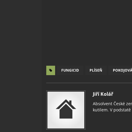
FUNGICID
PLÍSEŇ
POKOJOVÁ
Jiří Kolář
Absolvent České zem
kutilem. V podstatě v