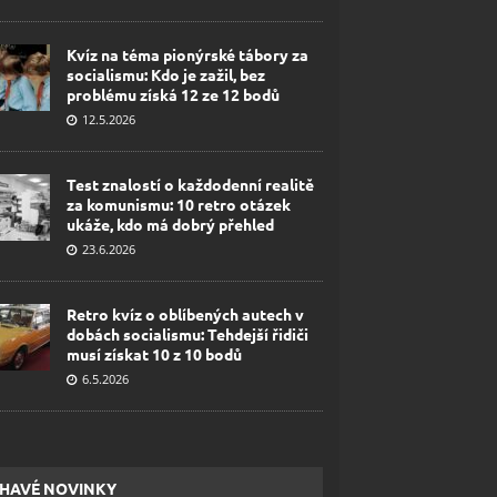
Kvíz na téma pionýrské tábory za
socialismu: Kdo je zažil, bez
problému získá 12 ze 12 bodů
12.5.2026
Test znalostí o každodenní realitě
za komunismu: 10 retro otázek
ukáže, kdo má dobrý přehled
23.6.2026
Retro kvíz o oblíbených autech v
dobách socialismu: Tehdejší řidiči
musí získat 10 z 10 bodů
6.5.2026
HAVÉ NOVINKY