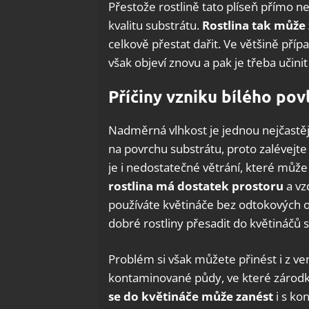
Přestože rostlině tato plíseň přímo neš
kvalitu substrátu.
Rostlina tak může 
celkově přestat dařit. Ve většině příp
však objeví znovu a pak je třeba učinit
Příčiny vzniku bílého pov
Nadměrná vlhkost je jednou nejčastějš
na povrchu substrátu, proto zalévejte
je i nedostatečné větrání, které může
rostlina má dostatek prostoru
a vz
používáte květináče bez odtokových otv
dobré rostliny přesadit do květináčů
Problém si však můžete přinést i z ven
kontaminované půdy, ve které zárodky
se do květináče může zanést
i s ko