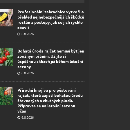
Profesionální zahradnice vytvořila
přehled nejnebezpečnějších škůdců
rostlin a postupy, jak se jich rychle
zbavit
6.8.2026
Bohatá úroda rajčat nemusí být jen
zbožným přáním. Užijte si
úspěšnou sklizeň již během letošní
sezony
6.8.2026
Přírodní hnojiva pro pěstování
rajčat, která zajistí bohatou úrodu
šťavnatých a chutných plodů.
Připravte se na letošní sezonu
včas
6.8.2026