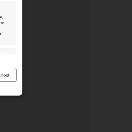
m,
ané
u
y aktivní
nosti
y aktivní