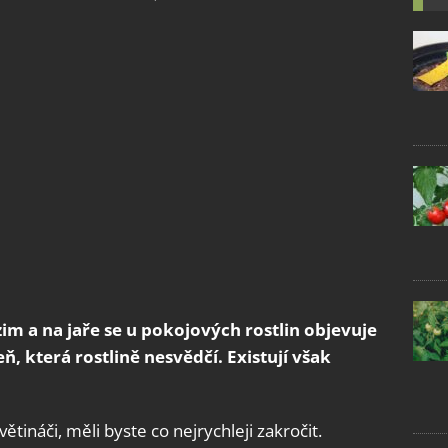
zim a na jaře se u pokojových rostlin objevuje
eň, která rostlině nesvědčí. Existují však
ětináči, měli byste co nejrychleji zakročit.