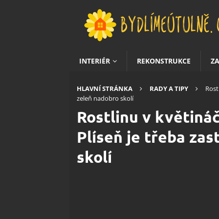
INTERIÉR
REKONSTRUKCE
Z
HLAVNÍ STRÁNKA
RADY A TIPY
Rostl
zeleň nadobro skolí
Rostlinu v květináč
Plíseň je třeba zas
skolí