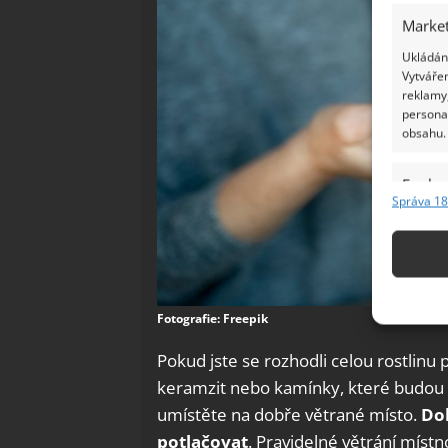
Market
Ukládání
Vytvářen
reklamy,
persona
obsahu.
Funkc
Správa 18
Přiřazov
Identifi
Použív
základ
Fotografie: Freepik
Pokud jste se rozhodli celou rostlin
Zajišt
keramzit nebo kamínky, které budou př
odstra
Ukládá
umístěte na dobře větrané místo.
Dob
potlačovat
. Pravidelné větrání místn