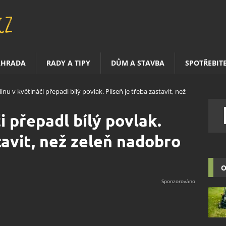
AHRADA
RADY A TIPY
DŮM A STAVBA
SPOTŘEBIT
inu v květináči přepadl bílý povlak. Plíseň je třeba zastavit, než
i přepadl bílý povlak.
tavit, než zeleň nadobro
O