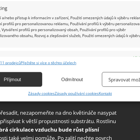
ing
 a/nebo přístup k informacím v zařízení, Použití omezených údajů k výběru rekla
í profilů pro personalizovanou reklamu, Používání profilů k výběru personalizov
 Vytváření profilů pro personalizovaný obsah, Používání profilů pro výběr
lizovaného obsahu, Rozvoj a zlepšování služeb, Použití omezených údajů k výběr
e
Vžd
11 prodejců
Přečtěte si více o těchto účelech
ání a kombinování údajů z jiných zdrojů údajů, Propojení různých zařízení,
kace zařízení na základě automaticky přenášených informací.
Spravovat mož
Příjmout
Odmítnout
ání přesných údajů o zeměpisné poloze, Identifikace zařízení na
Zásady cookies
Zásady používání cookies
Kontakt
ě aktivně vyžádaných informací.
u přesadit, nezapomeňte na dno květináče nasypat
ění bezpečnosti, předcházení a zjišťování podvodů a
ispívat k větší propustnosti substrátu. Rostlinu
ňování chyb, Poskytování a zobrazování reklamy a obsahu,
Vžd
ní a sdělování voleb ochrany osobních údajů.
rá cirkulace vzduchu bude růst plísní
osti také velmi pomůže. Po zalití nechte povrch