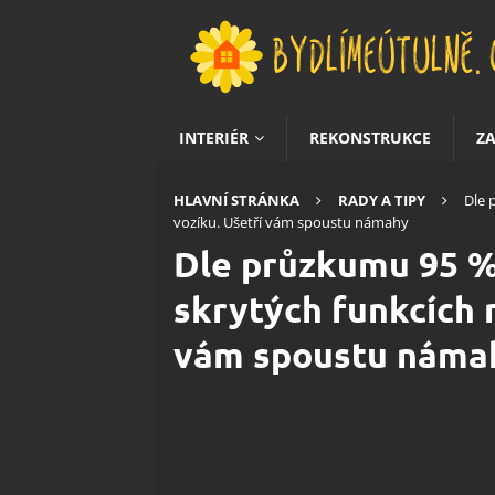
INTERIÉR
REKONSTRUKCE
Z
HLAVNÍ STRÁNKA
RADY A TIPY
Dle 
vozíku. Ušetří vám spoustu námahy
Dle průzkumu 95 %
skrytých funkcích 
vám spoustu náma