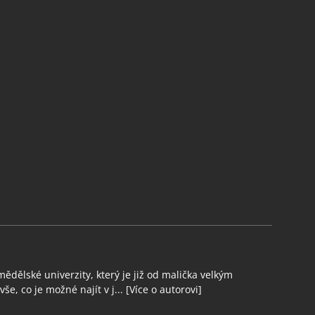
ědělské univerzity, který je již od malička velkým
še, co je možné najít v j...
[Více o autorovi]