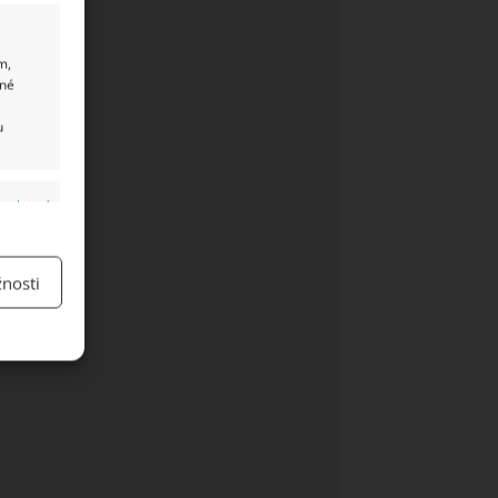
m,
ané
u
y aktivní
nosti
y aktivní