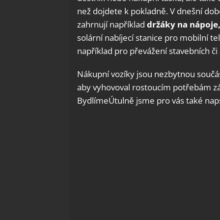
než dojdete k pokladně. V dnešní době
zahrnují například
držáky na nápoje
solární nabíjecí stanice pro mobilní te
například pro převážení stavebních č
Nákupní vozíky jsou nezbytnou součástí
aby vyhovoval rostoucím potřebám z
BydlímeÚtulně jsme pro vás také naps