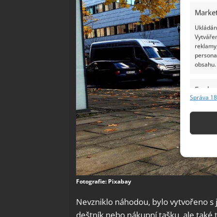
Market
Ukládání
Vytvářen
reklamy,
persona
obsahu.
Funkc
Správa 18
Přiřazov
Identifi
Použív
základ
Zajišt
Fotografie: Pixabay
odstra
Ukládá
Nevzniklo náhodou, bylo vytvořeno s
deštník nebo nákupní tašku, ale také