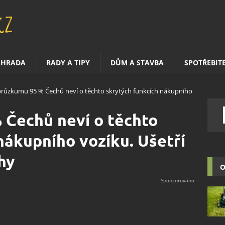
AHRADA
RADY A TIPY
DŮM A STAVBA
SPOTŘEBIT
průzkumu 95 % Čechů neví o těchto skrytých funkcích nákupního
 Čechů neví o těchto
nákupního vozíku. Ušetří
hy
O