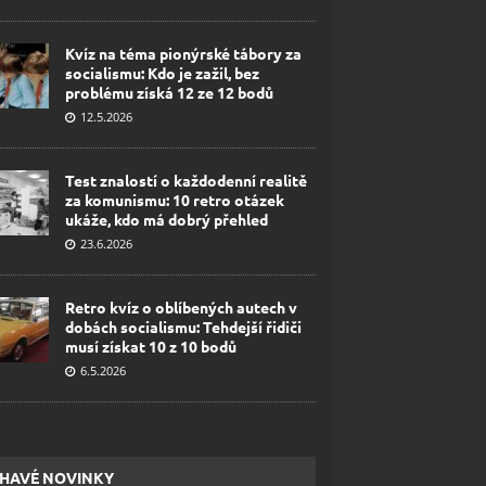
Kvíz na téma pionýrské tábory za
socialismu: Kdo je zažil, bez
problému získá 12 ze 12 bodů
12.5.2026
Test znalostí o každodenní realitě
za komunismu: 10 retro otázek
ukáže, kdo má dobrý přehled
23.6.2026
Retro kvíz o oblíbených autech v
dobách socialismu: Tehdejší řidiči
musí získat 10 z 10 bodů
6.5.2026
HAVÉ NOVINKY