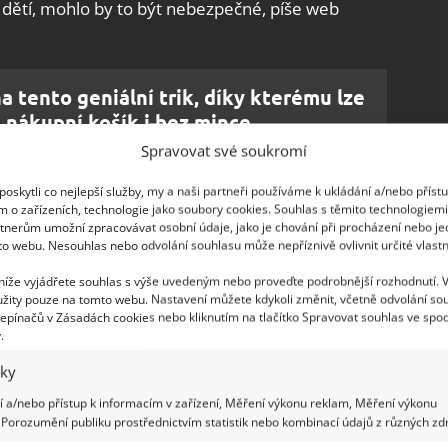
 dětí, mohlo by to být nebezpečné, píše web
 na tento geniální trik, díky kterému lze
nákupní košík i bez mince
Spravovat své soukromí
oskytli co nejlepší služby, my a naši partneři používáme k ukládání a/nebo příst
jší nákup
m o zařízeních, technologie jako soubory cookies. Souhlas s těmito technologiem
tnerům umožní zpracovávat osobní údaje, jako je chování při procházení nebo j
to webu. Nesouhlas nebo odvolání souhlasu může nepříznivě ovlivnit určité vlastn
zornost tomu, jaký vozík jste popadli. Je důležité,
 níže vyjádřete souhlas s výše uvedeným nebo proveďte podrobnější rozhodnutí. 
e celkem vedlejší. Možná jste si ale všimli, že
žity pouze na tomto webu. Nastavení můžete kdykoli změnit, včetně odvolání so
yklápěcí plochu a na její horní části kovový
epínačů v Zásadách cookies nebo kliknutím na tlačítko Spravovat souhlas ve spod
.
k uložení drobných produktů, aby mezi ostatním
nad jste se zamysleli i nad tím, k čemu vlastně
iky
 a/nebo přístup k informacím v zařízení, Měření výkonu reklam, Měření výkonu
Porozumění publiku prostřednictvím statistik nebo kombinací údajů z různých zdr