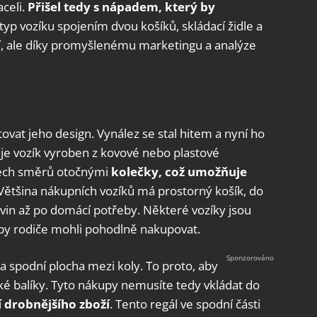
celi.
Přišel tedy s nápadem, který by
otyp vozíku spojením dvou košíků, skládací židle a
í, ale díky promyšlenému marketingu a analýze
vat jeho design. Vynález se stal hitem a nyní ho
y je vozík vyroben z kovové nebo plastové
šech směrů otočnými
kolečky, což umožňuje
 Většina nákupních vozíků má prostorný košík, do
avin až po domácí potřeby. Některé vozíky jsou
by rodiče mohli pohodlně nakupovat.
 spodní plocha mezi koly. To proto, aby
é balíky. Tyto nákupy nemusíte tedy vkládat do
 drobnějšího zboží
. Tento regál ve spodní části