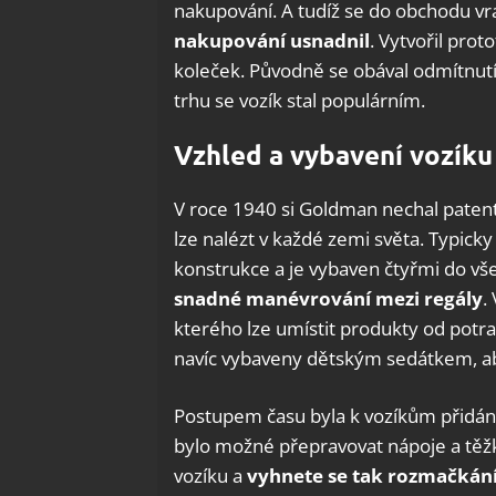
nakupování. A tudíž se do obchodu vra
nakupování usnadnil
. Vytvořil prot
koleček. Původně se obával odmítnut
trhu se vozík stal populárním.
Vzhled a vybavení vozíku
V roce 1940 si Goldman nechal patento
lze nalézt v každé zemi světa. Typick
konstrukce a je vybaven čtyřmi do v
snadné manévrování mezi regály
.
kterého lze umístit produkty od potr
navíc vybaveny dětským sedátkem, a
Postupem času byla k vozíkům přidána
bylo možné přepravovat nápoje a těžk
vozíku a
vyhnete se tak rozmačkání