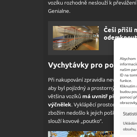
vozíku rozhodně neslouží k převážení
Genialne.
Češi přišli
odemknout 
Abychom p
Vychytávky pro pohodlně
informací
našim par
ID na tom
Při nakupování zpravidla nevěnujete po
funkce.
Kliknutím
aby byl pojízdný a prostorný, ostatní j
budou pou
většina vozíků
má uvnitř přídavnou v
pomocí př
obrazovky
výčnělek
. Vyklápěcí prostor slouží 
zbožím nedošlo k jejich poškození. A s
Statist
slouží kovové „poutko“.
Ukládání
obsahu, 