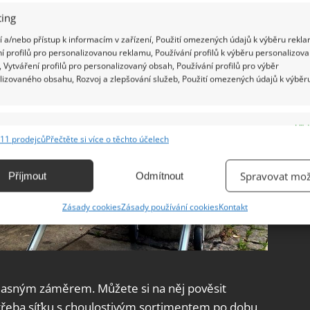
ing
 a/nebo přístup k informacím v zařízení, Použití omezených údajů k výběru rekla
í profilů pro personalizovanou reklamu, Používání profilů k výběru personalizov
 Vytváření profilů pro personalizovaný obsah, Používání profilů pro výběr
lizovaného obsahu, Rozvoj a zlepšování služeb, Použití omezených údajů k výběr
e
Vžd
11 prodejců
Přečtěte si více o těchto účelech
ání a kombinování údajů z jiných zdrojů údajů, Propojení různých zařízení,
kace zařízení na základě automaticky přenášených informací.
Spravovat mož
Příjmout
Odmítnout
ání přesných údajů o zeměpisné poloze, Identifikace zařízení na
Zásady cookies
Zásady používání cookies
Kontakt
ě aktivně vyžádaných informací.
ění bezpečnosti, předcházení a zjišťování podvodů a
ňování chyb, Poskytování a zobrazování reklamy a obsahu,
Vžd
ní a sdělování voleb ochrany osobních údajů.
 jasným záměrem. Můžete si na něj pověsit
 třeba síťku s choulostivým sortimentem po dobu,