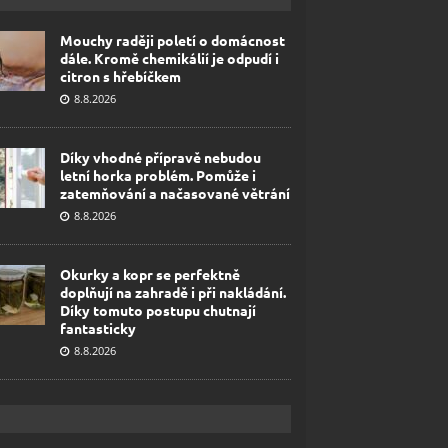
Mouchy raději poletí o domácnost
dále. Kromě chemikálií je odpudí i
citron s hřebíčkem
8.8.2026
Díky vhodné přípravě nebudou
letní horka problém. Pomůže i
zatemňování a načasované větrání
8.8.2026
Okurky a kopr se perfektně
doplňují na zahradě i při nakládání.
Díky tomuto postupu chutnají
fantasticky
8.8.2026