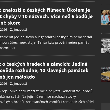
t znalostí o českých filmech: Úkolem je
ít chyby v 10 názvech. Více než 6 bodů je
šné skóre
.2026
Zajímavosti
 zaměnit jediné slovo a legendární český film nebo seriál
nou vůbec neexistuje. Tento kvíz prověří nejen paměť,
 pozornost.
z o českých hradech a zámcích: Jediná
ověda rozhodne, 10 slavných památek
ná jen málokdo
.2026
Zajímavosti
 republika patří mezi země s největší koncentrací hradů
ků na světě. Na jejím území se nachází stovky
ověkých hradů, renesančních zámků i romantických sídel.