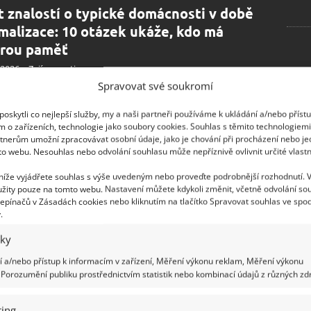
t znalostí o typické domácnosti v době
malizace: 10 otázek ukáže, kdo má
rou paměť
.2026
Zajímavosti
Spravovat své soukromí
yrůstal v Československu během 70. a 80. let,
ěpodobně si vybaví podobně zařízené byty. A právě na
oskytli co nejlepší služby, my a naši partneři používáme k ukládání a/nebo příst
h vybavení se zaměřuje tento kvíz.
m o zařízeních, technologie jako soubory cookies. Souhlas s těmito technologiem
tnerům umožní zpracovávat osobní údaje, jako je chování při procházení nebo j
to webu. Nesouhlas nebo odvolání souhlasu může nepříznivě ovlivnit určité vlastn
ro kvíz na téma život a práce za
 níže vyjádřete souhlas s výše uvedeným nebo proveďte podrobnější rozhodnutí. 
ialismu: Starší generace mohou projít s
žity pouze na tomto webu. Nastavení můžete kdykoli změnit, včetně odvolání so
ým skóre
epínačů v Zásadách cookies nebo kliknutím na tlačítko Spravovat souhlas ve spod
.
.2026
Zajímavosti
iky
vní život za socialismu se od dnešního výrazně lišil.
tnání bylo nejen zdrojem obživy, ale také zákonnou
 a/nebo přístup k informacím v zařízení, Měření výkonu reklam, Měření výkonu
ností.
Porozumění publiku prostřednictvím statistik nebo kombinací údajů z různých zdr
ing