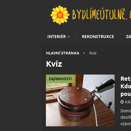
INTERIÉR
REKONSTRUKCE
Z
HLAVNÍ STRÁNKA
Kvíz
Kvíz
Ret
ZAJÍMAVOSTI
Kdo
pou
6.8
Domác
desít
vzpo