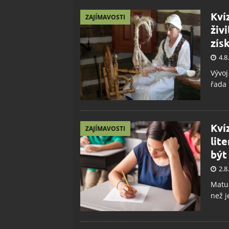
Kví
ZAJÍMAVOSTI
živ
zís
4.8
Vývoj
řada 
Kví
ZAJÍMAVOSTI
lit
být
2.8
Matur
než j