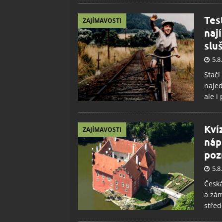
Tes
ZAJÍMAVOSTI
naj
slu
5.8
Stačí
najed
ale i
Kví
ZAJÍMAVOSTI
náp
poz
5.8
Česká
a zám
střed