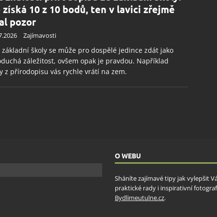
 získá 10 z 10 bodů, ten v lavici zřejmě
al pozor
7.2026
Zajímavosti
 základní školy se může pro dospělé jedince zdát jako
duchá záležitost, ovšem opak je pravdou. Například
y z přírodopisu vás rychle vrátí na zem.
O WEBU
Sháníte zajímavé tipy jak vylepšit 
praktické rady i inspirativní fotog
Bydlimeutulne.cz
.