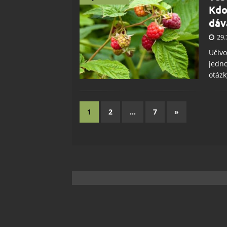
Kdo
dáv
29.
Učivo
jedno
otázk
1
2
…
7
»