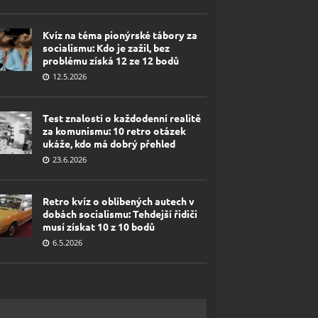
Kvíz na téma pionýrské tábory za
socialismu: Kdo je zažil, bez
problému získá 12 ze 12 bodů
12.5.2026
Test znalostí o každodenní realitě
za komunismu: 10 retro otázek
ukáže, kdo má dobrý přehled
23.6.2026
Retro kvíz o oblíbených autech v
dobách socialismu: Tehdejší řidiči
musí získat 10 z 10 bodů
6.5.2026