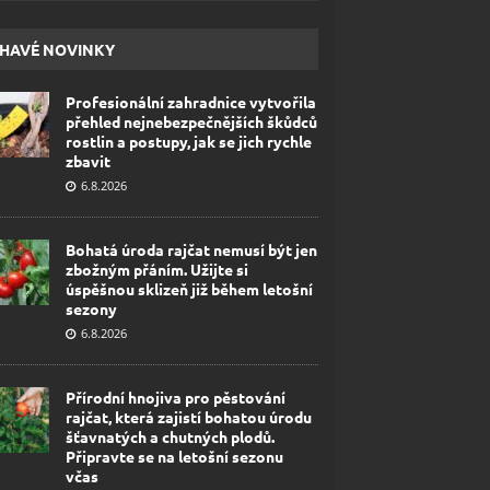
HAVÉ NOVINKY
Profesionální zahradnice vytvořila
přehled nejnebezpečnějších škůdců
rostlin a postupy, jak se jich rychle
zbavit
6.8.2026
Bohatá úroda rajčat nemusí být jen
zbožným přáním. Užijte si
úspěšnou sklizeň již během letošní
sezony
6.8.2026
Přírodní hnojiva pro pěstování
rajčat, která zajistí bohatou úrodu
šťavnatých a chutných plodů.
Připravte se na letošní sezonu
včas