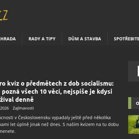
AHRADA
RADY A TIPY
DŮM A STAVBA
SPOTŘEBIT
ro kvíz o předmětech z dob socialismu:
 pozná všech 10 věcí, nejspíše je kdysi
žíval denně
O
.2026
Zajímavosti
nosti v Československu vypadaly ještě před několika
kami let úplně jinak než dnes. S naším kvízem na tu dobu
menete.