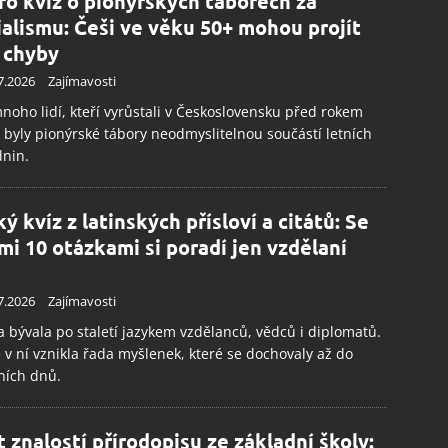
ro kvíz o pionýrských táborech za
ialismu: Češi ve věku 50+ mohou projít
 chyby
7.2026
Zajímavosti
noho lidí, kteří vyrůstali v Československu před rokem
 byly pionýrské tábory neodmyslitelnou součástí letních
dnin.
ý kvíz z latinských přísloví a citátů: Se
mi 10 otázkami si poradí jen vzdělaní
7.2026
Zajímavosti
a bývala po staletí jazykem vzdělanců, vědců i diplomatů.
 v ní vznikla řada myšlenek, které se dochovaly až do
ních dnů.
t znalostí přírodopisu ze základní školy: