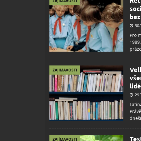
Ret
ZAJÍMAVOSTI
soc
bez
30.
Pro m
1989,
práz
Velk
ZAJÍMAVOSTI
vše
lidé
29.
Latin
Právě
dneš
Tes
ZAJÍMAVOSTI