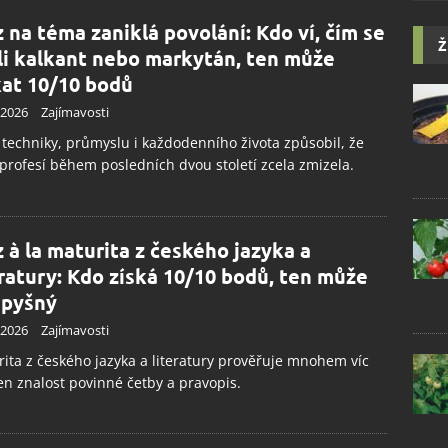
z na téma zaniklá povolání: Kdo ví, čím se
Ž
ili kalkant nebo markytán, ten může
kat 10/10 bodů
.2026
Zajímavosti
 techniky, průmyslu i každodenního života způsobil, že
profesí během posledních dvou století zcela zmizela.
z à la maturita z českého jazyka a
eratury: Kdo získá 10/10 bodů, ten může
 pyšný
.2026
Zajímavosti
ita z českého jazyka a literatury prověřuje mnohem víc
en znalost povinné četby a pravopis.