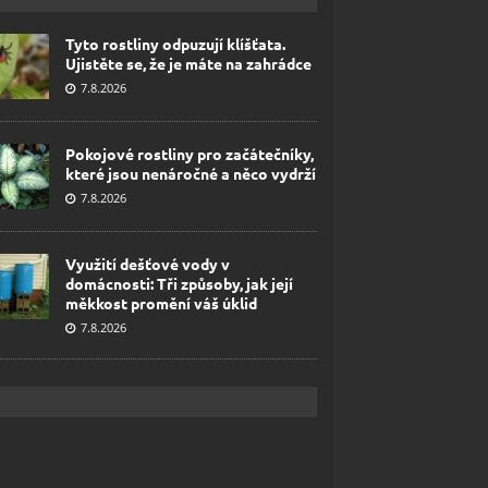
Tyto rostliny odpuzují klíšťata.
Ujistěte se, že je máte na zahrádce
7.8.2026
Pokojové rostliny pro začátečníky,
které jsou nenáročné a něco vydrží
7.8.2026
Využití dešťové vody v
domácnosti: Tři způsoby, jak její
měkkost promění váš úklid
7.8.2026