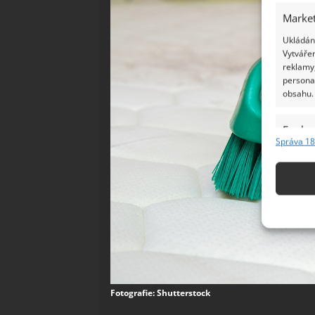
Market
Ukládání
Vytvářen
reklamy,
persona
obsahu.
Funkc
Správa 18
Přiřazov
Identifi
Použív
základ
Zajišt
odstra
Ukládá
Fotografie: Shutterstock