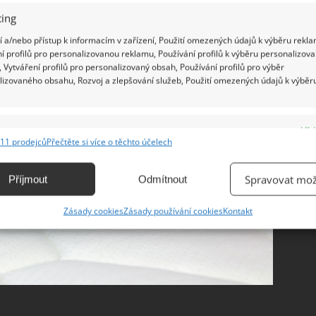
ing
 a/nebo přístup k informacím v zařízení, Použití omezených údajů k výběru rekla
í profilů pro personalizovanou reklamu, Používání profilů k výběru personalizov
 Vytváření profilů pro personalizovaný obsah, Používání profilů pro výběr
lizovaného obsahu, Rozvoj a zlepšování služeb, Použití omezených údajů k výběr
e
Vžd
11 prodejců
Přečtěte si více o těchto účelech
ání a kombinování údajů z jiných zdrojů údajů, Propojení různých zařízení,
kace zařízení na základě automaticky přenášených informací.
Spravovat mož
Příjmout
Odmítnout
ání přesných údajů o zeměpisné poloze, Identifikace zařízení na
Zásady cookies
Zásady používání cookies
Kontakt
ě aktivně vyžádaných informací.
ění bezpečnosti, předcházení a zjišťování podvodů a
ňování chyb, Poskytování a zobrazování reklamy a obsahu,
Vžd
ní a sdělování voleb ochrany osobních údajů.