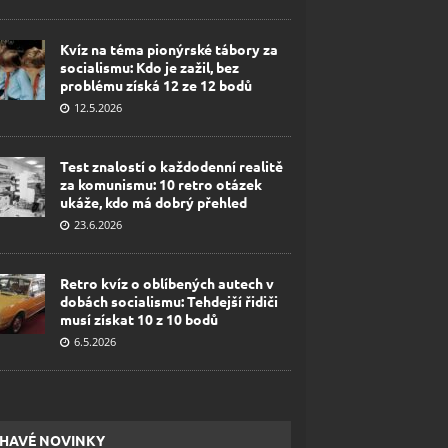
Kvíz na téma pionýrské tábory za
socialismu: Kdo je zažil, bez
problému získá 12 ze 12 bodů
12.5.2026
Test znalostí o každodenní realitě
za komunismu: 10 retro otázek
ukáže, kdo má dobrý přehled
23.6.2026
Retro kvíz o oblíbených autech v
dobách socialismu: Tehdejší řidiči
musí získat 10 z 10 bodů
6.5.2026
HAVÉ NOVINKY