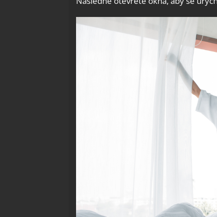
Následně otevřete okna, aby se urychl