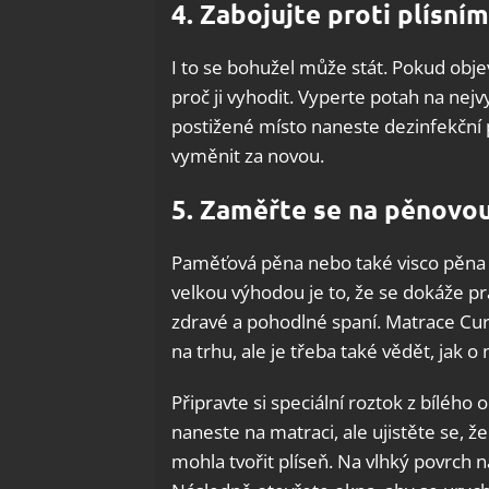
4. Zabojujte proti plísním
I to se bohužel může stát. Pokud obje
proč ji vyhodit. Vyperte potah na nejv
postižené místo naneste dezinfekční p
vyměnit za novou.
5. Zaměřte se na pěnovou
Paměťová pěna nebo také visco pěna j
velkou výhodou je to, že se dokáže pra
zdravé a pohodlné spaní. Matrace Cur
na trhu, ale je třeba také vědět, jak o
Připravte si speciální roztok z bílého 
naneste na matraci, ale ujistěte se, ž
mohla tvořit plíseň. Na vlhký povrch 