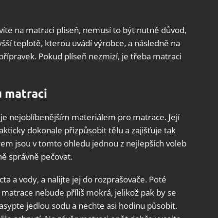
víte na matraci plíseň, nemusí to být nutně důvod,
yšší teplotě, kterou uvádí výrobce, a následně na
řípravek. Pokud plíseň nezmizí, je třeba matraci
 matraci
e nejoblíbenějším materiálem pro matrace. Její
kticky dokonale přizpůsobit tělu a zajišťuje tak
em jsou v tomto ohledu jednou z nejlepších voleb
 ně správně pečovat.
octa a vody, a nalijte jej do rozprašovače. Poté
e matrace nebude příliš mokrá, jelikož pak by se
nasypte jedlou sodu a nechte asi hodinu působit.