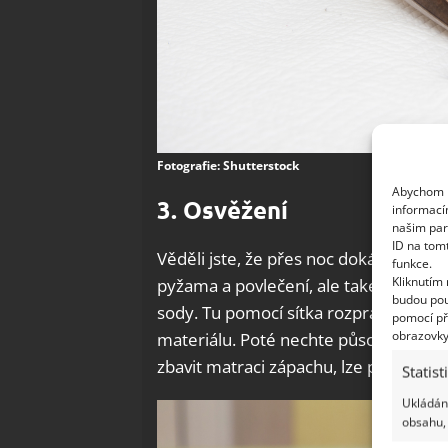
Fotografie: Shutterstock
Abychom p
3. Osvěžení
informací
našim par
ID na tom
Věděli jste, že přes noc dokáže tělo v
funkce.
Kliknutím
pyžama a povlečení, ale také do matr
budou pou
sody. Tu pomocí sítka rozprašte po m
pomocí př
obrazovky
materiálu. Poté nechte působit asi ho
zbavit matraci zápachu, lze použít ob
Statist
Ukládání
obsahu, 