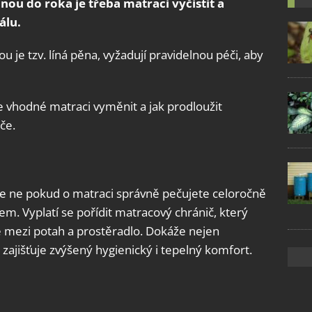
ou do roka je třeba matraci vyčistit a
álu.
kou je tzv. líná pěna, vyžadují pravidelnou péči, aby
 je vhodné matraci vyměnit a jak prodloužit
če.
e ne pokud o matraci správně pečujete celoročně
em. Vyplatí se pořídit matracový chránič, který
je mezi potah a prostěradlo. Dokáže nejen
 zajišťuje zvýšený hygienický i tepelný komfort.