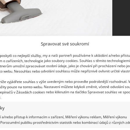
Spravovat své soukromí
oskytli co nejlepší služby, my a naši partneři používáme k ukládání a/nebo příst
m o zařízeních, technologie jako soubory cookies. Souhlas s těmito technologiem
tnerům umožní zpracovávat osobní údaje, jako je chování při procházení nebo j
to webu. Nesouhlas nebo odvolání souhlasu může nepříznivě ovlivnit určité vlastn
ypotit až 1,5 litru potu? Ten se vsákne nejen do
 níže vyjádřete souhlas s výše uvedeným nebo proveďte podrobnější rozhodnutí. 
ace. Matraci ale snadno osvěžíte pomocí jedlé
žity pouze na tomto webu. Nastavení můžete kdykoli změnit, včetně odvolání so
atraci a pomocí kartáče ji jemně zapracuje do
epínačů v Zásadách cookies nebo kliknutím na tlačítko Spravovat souhlas ve spod
.
dinu a následně znovu vysajte. Pokud nevíte, jak
dobný postup.
iky
 a/nebo přístup k informacím v zařízení, Měření výkonu reklam, Měření výkonu
Porozumění publiku prostřednictvím statistik nebo kombinací údajů z různých zdr