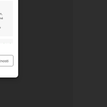
m,
ané
u
y aktivní
nosti
y aktivní