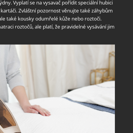
dny. Vyplatí se na vysavač pořídit speciální hubici
 kartáči. Zvláštní pozornost věnujte také záhybům
ale také kousky odumřelé kůže nebo roztoči.
traci roztočů, ale platí, že pravidelné vysávání jim