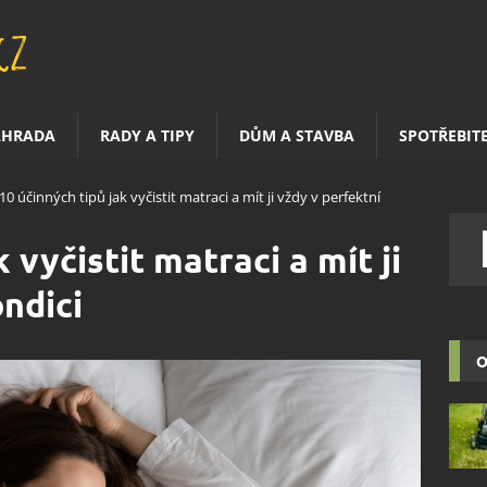
AHRADA
RADY A TIPY
DŮM A STAVBA
SPOTŘEBIT
10 účinných tipů jak vyčistit matraci a mít ji vždy v perfektní
 vyčistit matraci a mít ji
ndici
O