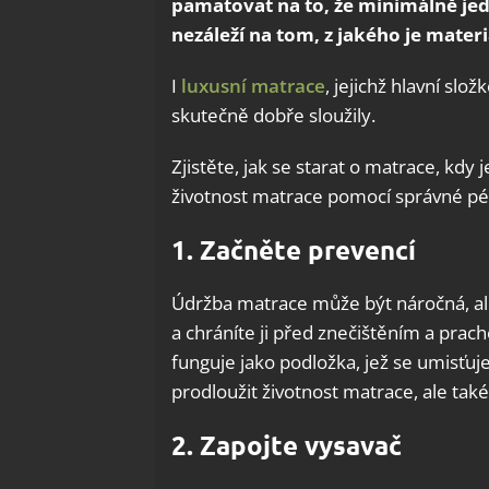
pamatovat na to, že minimálně jedn
nezáleží na tom, z jakého je materi
I
luxusní matrace
, jejichž hlavní slož
skutečně dobře sloužily.
Zjistěte, jak se starat o matrace, kdy
životnost matrace pomocí správné pé
1. Začněte prevencí
Údržba matrace může být náročná, al
a chráníte ji před znečištěním a prach
funguje jako podložka, jež se umisťu
prodloužit životnost matrace, ale také
2. Zapojte vysavač