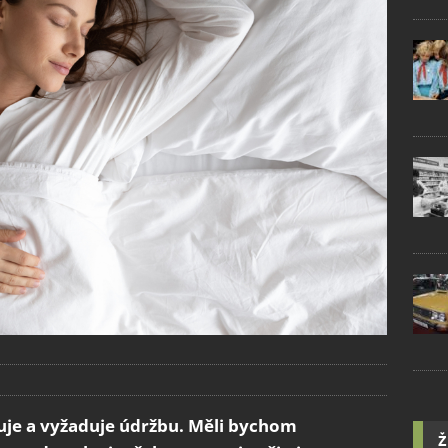
uje a vyžaduje údržbu. Měli bychom
Ž