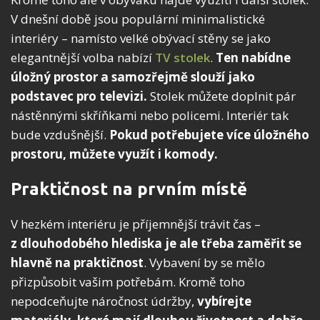
V dnešní době jsou populární minimalistické
interiéry – namísto velké obývací stěny se jako
elegantnější volba nabízí
TV stolek
.
Ten nabídne
úložný prostor a samozřejmě slouží jako
podstavec pro televizi.
Stolek můžete doplnit pár
nástěnnými skříňkami nebo policemi. Interiér tak
bude vzdušnější.
Pokud potřebujete více úložného
prostoru, můžete využít i komody.
Praktičnost na prvním místě
V hezkém interiéru je příjemnější trávit čas –
z dlouhodobého hlediska je ale třeba zaměřit se
hlavně na praktičnost
. Vybavení by se mělo
přizpůsobit vašim potřebám. Kromě toho
nepodceňujte náročnost údržby,
vybírejte