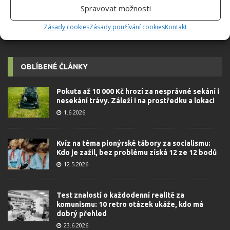
Spravovat možnosti
Zásady cookies
Zásady používání cookies
Kontakt
OBLÍBENÉ ČLÁNKY
Pokuta až 10 000 Kč hrozí za nesprávné sekání i
nesekání trávy. Záleží i na prostředku a lokaci
1.6.2026
Kvíz na téma pionýrské tábory za socialismu:
Kdo je zažil, bez problému získá 12 ze 12 bodů
12.5.2026
Test znalostí o každodenní realitě za
komunismu: 10 retro otázek ukáže, kdo má
dobrý přehled
23.6.2026