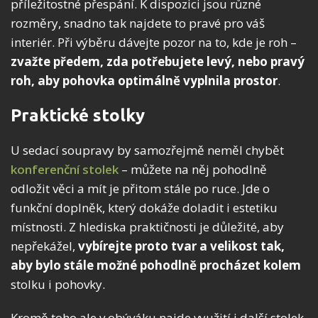
příležitostné přespání. K dispozici jsou různé
rozměry, snadno tak najdete to pravé pro váš
interiér. Při výběru dávejte pozor na to, kde je roh –
zvažte předem, zda potřebujete levý, nebo pravý
roh, aby pohovka optimálně vyplnila prostor
.
Praktické stolky
U sedací soupravy by samozřejmě neměl chybět
konferenční stolek
– můžete na něj pohodlně
odložit věci a mít je přitom stále po ruce. Jde o
funkční doplněk, který dokáže doladit i estetiku
místnosti. Z hlediska praktičnosti je důležité, aby
nepřekážel,
vybírejte proto tvar a velikost tak,
aby bylo stále možné pohodlně procházet kolem
stolku i pohovky.
Kromě toho ale v obýváku najde využití i další stolek.