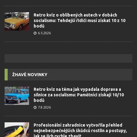
Retro kvíz o oblíbených autech v dobách
socialismu: Tehdejší řidiči musí získat 10 z 10
bodů
6.5.2026
ŽHAVÉ NOVINKY
Retro kvíz na téma jak vypadala doprava a
silnice za socialismu: Pamětníci získají 10/10
bodů
7.8.2026
Profesionální zahradnice vytvořila přehled
nejnebezpečnějších škůdců rostlin a postupy,
jak se jich rychle zbavit