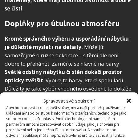
materiály, které mají dlouhou životnost a dobře
se čistí
.
Doplňky pro útulnou atmosféru
Kromě správného výběru a uspořádání nábytku
je důležité myslet i na detaily.
Může jít
samozřejmě o různé dekorace – s těmi ale není
dobré to přehánět. Zaměřte se hlavně na barvy.
Světlé odstíny nábytku či stěn dokáží prostor
opticky zvětšit
. Vybírejte barvy, které spolu ladí.
Důležitý je také výběr vhodného osvětlení, to dokáže
výrazně ovlivnit atmosféru. Klasické stropní svítidlo
Spravovat své soukromí
je samozřejmě praktické, ale pro večerní relax se
Abychom poskytli co nejlepší služby, my a naši partneři používáme k
hodí spíše lampa nebo jiné ambientní osvětlení.
ukládání a/nebo přístupu k informacím o zařízeních, technologie jako
soubory cookies. Souhlas s těmito technologiemi nám a našim
Možností je celá řada, vybírat tak můžete přímo na
partnerům umožní zpracovávat osobní údaje, jako je chování při
míru svému interiéru.
procházení nebo jedinečná ID na tomto webu. Nesouhlas nebo
odvolání souhlasu může nepříznivě ovlivnit určité vlastnosti a funkce.