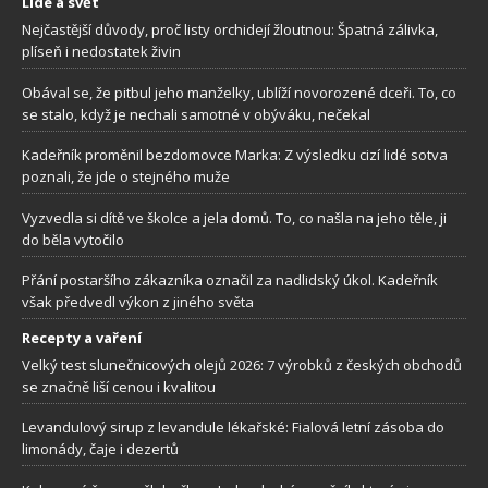
Lidé a svět
Nejčastější důvody, proč listy orchidejí žloutnou: Špatná zálivka,
plíseň i nedostatek živin
Obával se, že pitbul jeho manželky, ublíží novorozené dceři. To, co
se stalo, když je nechali samotné v obýváku, nečekal
Kadeřník proměnil bezdomovce Marka: Z výsledku cizí lidé sotva
poznali, že jde o stejného muže
Vyzvedla si dítě ve školce a jela domů. To, co našla na jeho těle, ji
do běla vytočilo
Přání postaršího zákazníka označil za nadlidský úkol. Kadeřník
však předvedl výkon z jiného světa
Recepty a vaření
Velký test slunečnicových olejů 2026: 7 výrobků z českých obchodů
se značně liší cenou i kvalitou
Levandulový sirup z levandule lékařské: Fialová letní zásoba do
limonády, čaje i dezertů