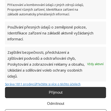
Vaše e-mailová adresa nebude zveřejněna.
Přiřazování a kombinování údajů z jiných zdrojů údajů,
Propojení různých zařízení, Identifikace zařízení na
Komentář
základě automaticky přenášených informací.
Používání přesných údajů o zeměpisné poloze,
Identifikace zařízení na základě aktivně vyžádaných
informací.
Jméno
*
Zajištění bezpečnosti, předcházení a
zjišťování podvodů a odstraňování chyb,
E-mail
*
Poskytování a zobrazování reklamy a obsahu,
Vždy aktivní
Ukládání a sdělování voleb ochrany osobních
údajů.
Webová stránka
Správa 1811 prodejců
Přečtěte si více o těchto účelech
Příjmout
Odmítnout