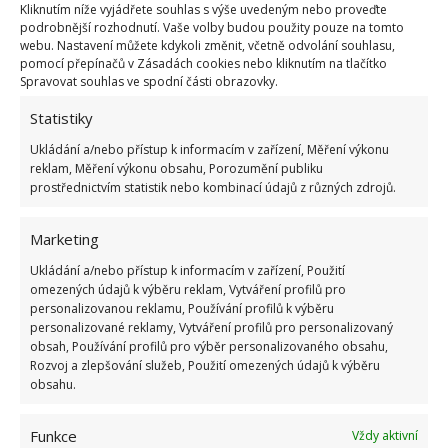
Kliknutím níže vyjádřete souhlas s výše uvedeným nebo proveďte
Zařizování obývacího pokoje nemusí být složité,
podrobnější rozhodnutí. Vaše volby budou použity pouze na tomto
webu. Nastavení můžete kdykoli změnit, včetně odvolání souhlasu,
pokud víte, na co se zaměřit. Klíčový je promyšlený
pomocí přepínačů v Zásadách cookies nebo kliknutím na tlačítko
výběr nábytku. Tomu je pak dobré přizpůsobit i
Spravovat souhlas ve spodní části obrazovky.
ostatní vybavení, aby vše hezky ladilo.
Statistiky
Ukládání a/nebo přístup k informacím v zařízení, Měření výkonu
reklam, Měření výkonu obsahu, Porozumění publiku
prostřednictvím statistik nebo kombinací údajů z různých zdrojů.
Marketing
Přidejte svůj názor
Ukládání a/nebo přístup k informacím v zařízení, Použití
KOMENTOVAT
omezených údajů k výběru reklam, Vytváření profilů pro
personalizovanou reklamu, Používání profilů k výběru
personalizované reklamy, Vytváření profilů pro personalizovaný
obsah, Používání profilů pro výběr personalizovaného obsahu,
Rozvoj a zlepšování služeb, Použití omezených údajů k výběru
BUĎTE PRVNÍ KDO PŘIDÁ KOMENTÁŘ
obsahu.
Napište komentář
Funkce
Vždy aktivní