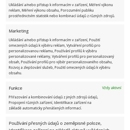
Ukládání a/nebo přístup k informacím v zařízení, Měření výkonu
Suchá místnost není příjemná místnost, to je prostě
reklam, Měření výkonu obsahu, Porozumění publiku
prostřednictvím statistik nebo kombinací údajů z různých zdrojů.
fakt. Ujistěte se, že ventilace ve vaší ložnici funguje a
pokud je možnost, otvírejte okna nebo zapínejte
Marketing
ventilaci. Budete se potom cítit mnohem lépe!
Ukládání a/nebo přístup k informacím v zařízení, Použití
omezených údajů k výběru reklam, Vytváření profilů pro
Obrázek: goodhousekeeping.co.uk
personalizovanou reklamu, Používání profilů k výběru
personalizované reklamy, Vytváření profilů pro personalizovaný
obsah, Používání profilů pro výběr personalizovaného obsahu,
Rozvoj a zlepšování služeb, Použití omezených údajů k výběru
obsahu.
Funkce
Vždy aktivní
Přiřazování a kombinování údajů z jiných zdrojů údajů,
Propojení různých zařízení, Identifikace zařízení na
základě automaticky přenášených informací.
Používání přesných údajů o zeměpisné poloze,
Identifikace zařízení na základě aktivně vyžádaných