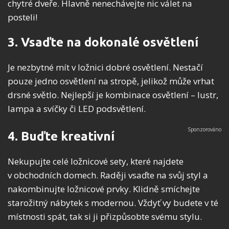
chytré dveře. Hlavně nenechávejte nic válet na
posteli!
3. Vsaďte na dokonalé osvětlení
Je nezbytné mít v ložnici dobré osvětlení. Nestačí
pouze jedno osvětlení na stropě, jelikož může vrhat
drsné světlo. Nejlepší je kombinace osvětlení – lustr,
lampa a svíčky či LED podsvětlení.
4. Buďte kreativní
Nekupujte celé ložnicové sety, které najdete
v obchodních domech. Raději vsaďte na svůj styl a
nakombinujte ložnicové prvky. Klidně smíchejte
starožitný nábytek s modernou. Vždyť vy budete v té
místnosti spát, tak si ji přizpůsobte svému stylu.