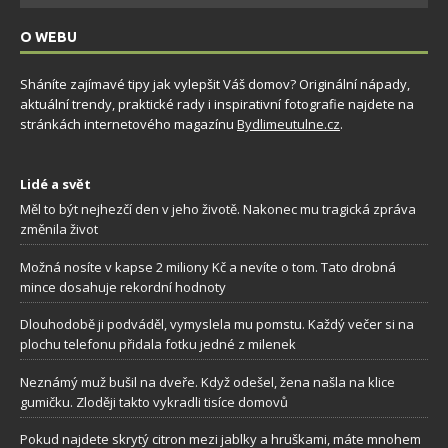
O WEBU
Sháníte zajímavé tipy jak vylepšit Váš domov? Originální nápady,
aktuální trendy, praktické rady i inspirativní fotografie najdete na
stránkách internetového magazínu
Bydlimeutulne.cz
.
Lidé a svět
Měl to být nejhezčí den v jeho životě. Nakonec mu tragická zpráva
změnila život
Možná nosíte v kapse 2 miliony Kč a nevíte o tom. Tato drobná
mince dosahuje rekordní hodnoty
Dlouhodobě ji podváděl, vymyslela mu pomstu. Každý večer si na
plochu telefonu přidala fotku jedné z milenek
Neznámý muž bušil na dveře. Když odešel, žena našla na klice
gumičku. Zloději takto vykradli tisíce domovů
Pokud najdete skrytý citron mezi jablky a hruškami, máte mnohem