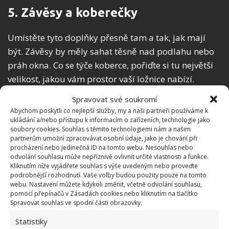
5. Závěsy a koberečky
Umístěte tyto doplňky přesně tam a tak, jak mají
být. Závěsy by měly sahat těsně nad podlahu nebo
práh okna. Co se týče koberce, pořiďte si tu největší
velikost, jakou vám prostor vaší ložnice nabízí.
Spravovat své soukromí
6. A co polštářky?
Abychom poskytli co nejlepší služby, my a naši partneři používáme k
ukládání a/nebo přístupu k informacím o zařízeních, technologie jako
Samozřejmě, postel pokrytá polštářky vypadá
soubory cookies. Souhlas s těmito technologiemi nám a našim
partnerům umožní zpracovávat osobní údaje, jako je chování při
skvěle. Ale nesmíte překročit hranici nevkusu.
procházení nebo jedinečná ID na tomto webu. Nesouhlas nebo
Myslete na to, že je budete muset někam uskladnit
odvolání souhlasu může nepříznivě ovlivnit určité vlastnosti a funkce.
Kliknutím níže vyjádřete souhlas s výše uvedeným nebo proveďte
na noc! V tomto případě platí, že méně je někdy více.
podrobnější rozhodnutí. Vaše volby budou použity pouze na tomto
Optimální počet jsou dva velké polštáře a tři malé
webu. Nastavení můžete kdykoli změnit, včetně odvolání souhlasu,
pomocí přepínačů v Zásadách cookies nebo kliknutím na tlačítko
polštářky.
Spravovat souhlas ve spodní části obrazovky.
Statistiky
7. Nechte prostor dýchat