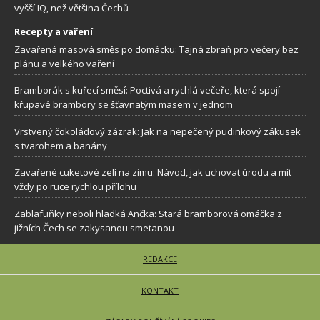
vyšší IQ, než většina Čechů
Recepty a vaření
Zavařená masová směs po domácku: Tajná zbraň pro večery bez
plánu a velkého vaření
Bramborák s kuřecí směsí: Poctivá a rychlá večeře, která spojí
křupavé brambory se šťavnatým masem v jednom
Vrstvený čokoládový zázrak: Jak na nepečený pudinkový zákusek
s tvarohem a banány
Zavařené cuketové zelí na zimu: Návod, jak uchovat úrodu a mít
vždy po ruce rychlou přílohu
Zablafuňky neboli hladká Ančka: Stará bramborová omáčka z
jižních Čech se zakysanou smetanou
REDAKCE
KONTAKT