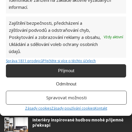
informací.
Zajištění bezpečnosti, předcházení a
zjišťování podvodů a odstraňování chyb,
Poskytování a zobrazování reklamy a obsahu,
Vždy aktivní
Ukládání a sdělování voleb ochrany osobních
DEKORACE
LOŽNICE
údajů.
Správa 1811 prodejců
Přečtěte si více o těchto účelech
Příjmout
SOUVISEJÍCÍ ČLÁNKY
Odmítnout
Našla jsem starý deštník a podle tohoto
postupu z internetu jsem vytvořila nádhernou
Spravovat možnosti
zahradní dekoraci
Zásady cookies
Zásady používání cookies
Kontakt
Interiéry inspirované hudbou mnohé příjemně
překvapí