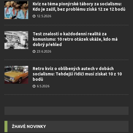
Kvíz na téma pionýrské tábory za socialismu:
Kdo je zažil, bez problému získá 12 ze 12 bodů
12.5.2026
Test znalostí o každodenní realitě za
komunismu: 10 retro otázek ukáže, kdo má
dobrý přehled
23.6.2026
Retro kvíz o oblíbených autech v dobách
socialismu: Tehdejší řidiči musí získat 10 z 10
bodů
6.5.2026
ŽHAVÉ NOVINKY