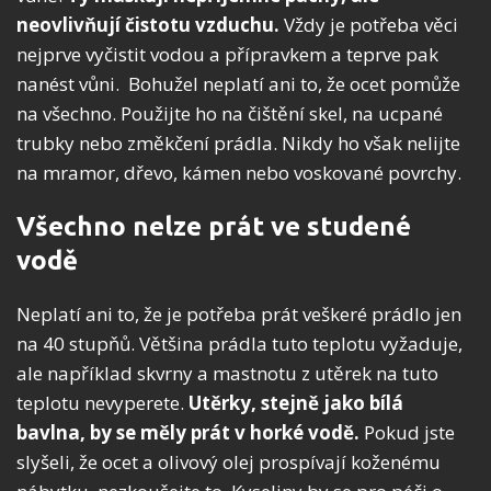
neovlivňují čistotu vzduchu.
Vždy je potřeba věci
nejprve vyčistit vodou a přípravkem a teprve pak
nanést vůni. Bohužel neplatí ani to, že ocet pomůže
na všechno. Použijte ho na čištění skel, na ucpané
trubky nebo změkčení prádla. Nikdy ho však nelijte
na mramor, dřevo, kámen nebo voskované povrchy.
Všechno nelze prát ve studené
vodě
Neplatí ani to, že je potřeba prát veškeré prádlo jen
na 40 stupňů. Většina prádla tuto teplotu vyžaduje,
ale například skvrny a mastnotu z utěrek na tuto
teplotu nevyperete.
Utěrky, stejně jako bílá
bavlna, by se měly prát v horké vodě.
Pokud jste
slyšeli, že ocet a olivový olej prospívají koženému