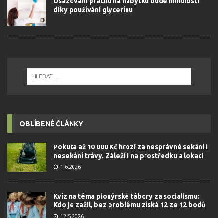
Usazování prachu na nábytku bude minulostí
díky používání glycerínu
OBLÍBENÉ ČLÁNKY
Pokuta až 10 000 Kč hrozí za nesprávné sekání i
nesekání trávy. Záleží i na prostředku a lokaci
1.6.2026
Kvíz na téma pionýrské tábory za socialismu:
Kdo je zažil, bez problému získá 12 ze 12 bodů
12.5.2026