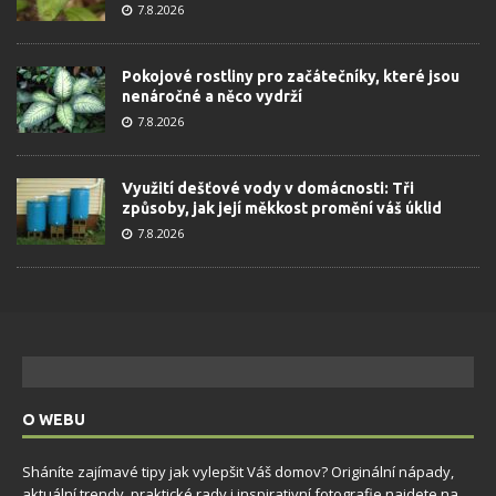
7.8.2026
Pokojové rostliny pro začátečníky, které jsou
nenáročné a něco vydrží
7.8.2026
Využití dešťové vody v domácnosti: Tři
způsoby, jak její měkkost promění váš úklid
7.8.2026
O WEBU
Sháníte zajímavé tipy jak vylepšit Váš domov? Originální nápady,
aktuální trendy, praktické rady i inspirativní fotografie najdete na