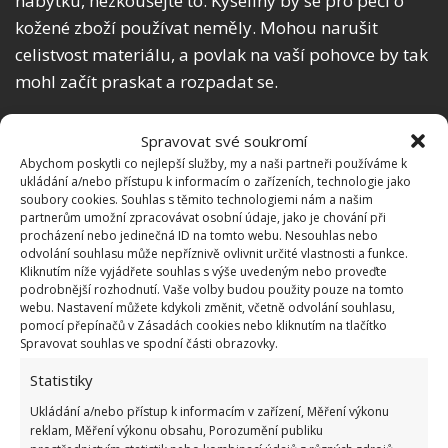
nábytku, nezkoušejte to. Kyseliny by se pro péči o
kožené zboží používat neměly. Mohou narušit
celistvost materiálu, a povlak na vaší pohovce by tak
mohl začít praskat a rozpadat se.
Spravovat své soukromí
Abychom poskytli co nejlepší služby, my a naši partneři používáme k
ukládání a/nebo přístupu k informacím o zařízeních, technologie jako
soubory cookies. Souhlas s těmito technologiemi nám a našim
partnerům umožní zpracovávat osobní údaje, jako je chování při
procházení nebo jedinečná ID na tomto webu. Nesouhlas nebo
odvolání souhlasu může nepříznivě ovlivnit určité vlastnosti a funkce.
Kliknutím níže vyjádřete souhlas s výše uvedeným nebo proveďte
podrobnější rozhodnutí. Vaše volby budou použity pouze na tomto
webu. Nastavení můžete kdykoli změnit, včetně odvolání souhlasu,
pomocí přepínačů v Zásadách cookies nebo kliknutím na tlačítko
Spravovat souhlas ve spodní části obrazovky.
Statistiky
Ukládání a/nebo přístup k informacím v zařízení, Měření výkonu
reklam, Měření výkonu obsahu, Porozumění publiku
Fotografie: iStock