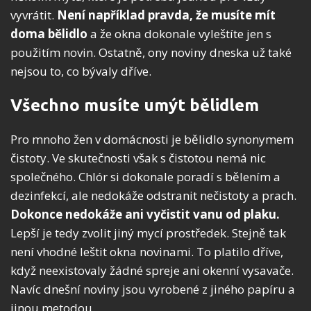
vyvrátit.
Není například pravda, že musíte mít
doma bělidlo
a že okna dokonale vyleštíte jen s
použitím novin. Ostatně, ony noviny dneska už také
nejsou to, co bývaly dříve.
Všechno musíte umýt bělidlem
Pro mnoho žen v domácnosti je bělidlo synonymem
čistoty. Ve skutečnosti však s čistotou nemá nic
společného. Chlór si dokonale poradí s bělením a
dezinfekcí, ale nedokáže odstranit nečistoty a prach.
Dokonce nedokáže ani vyčistit vanu od plaku.
Lepší je tedy zvolit jiný mycí prostředek. Stejně tak
není vhodné leštit okna novinami. To platilo dříve,
když neexistovaly žádné spreje ani okenní vysavače.
Navíc dnešní noviny jsou vyrobené z jiného papíru a
jinou metodou.