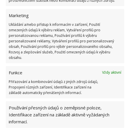
prostřednictvím statistik nebo kombinací údajů z různých zdrojů.
Někdo používá na zvlhčení kožené pohovky olivový
Marketing
olej. Ten však určitě neudělá materiál pružnějším.
Ukládání a/nebo přístup k informacím v zařízení, Použití
Olej nebude schopný se do materiálu vsáknout.
omezených údajů k výběru reklam, Vytváření profilů pro
Kromě lepivosti a mastného lesku tak ničeho
personalizovanou reklamu, Používání profilů k výběru
nedosáhnete.
Posledním mýtem je tvrzení, že
personalizované reklamy, Vytváření profilů pro personalizovaný
obsah, Používání profilů pro výběr personalizovaného obsahu,
přírodní věci jsou účinnější než chemie. Ocet, soda,
Rozvoj a zlepšování služeb, Použití omezených údajů k výběru
citronová šťáva nebo hořčice určitě prospívají zdraví.
obsahu.
Jejich účinnost v domácnosti při čištění je však
Funkce
diskutabilní. Určitě nemají účinek proti bakteriím,
Vždy aktivní
houbám nebo virům.
Přiřazování a kombinování údajů z jiných zdrojů údajů,
Propojení různých zařízení, Identifikace zařízení na
základě automaticky přenášených informací.
Zdroj:
Goodhouse
Používání přesných údajů o zeměpisné poloze,
Identifikace zařízení na základě aktivně vyžádaných
informací.