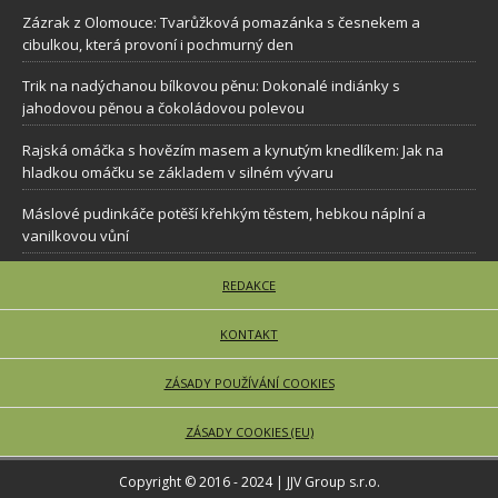
Zázrak z Olomouce: Tvarůžková pomazánka s česnekem a
cibulkou, která provoní i pochmurný den
Trik na nadýchanou bílkovou pěnu: Dokonalé indiánky s
jahodovou pěnou a čokoládovou polevou
Rajská omáčka s hovězím masem a kynutým knedlíkem: Jak na
hladkou omáčku se základem v silném vývaru
Máslové pudinkáče potěší křehkým těstem, hebkou náplní a
vanilkovou vůní
REDAKCE
KONTAKT
ZÁSADY POUŽÍVÁNÍ COOKIES
ZÁSADY COOKIES (EU)
Copyright © 2016 - 2024 | JJV Group s.r.o.