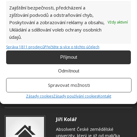
Zajištění bezpečnosti, předcházení a
zjišťování podvodů a odstraňování chyb,
Poskytování a zobrazování reklamy a obsahu,
Vždy aktivní
Ukládání a sdělování voleb ochrany osobních
údajů.
Správa 1811 prodejců
Přečtěte si více o těchto účelech
Příjmout
Odmítnout
Spravovat možnosti
ČIŠTĚNÍ
MÝTY
ÚKLID
Zásady cookies
Zásady používání cookies
Kontakt
Jiří Kolář
Absolvent České zemědělské
univerzity, který je již od malička