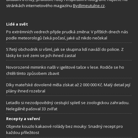
stránkách internetového magazínu
Bydlimeutulne.cz
.
Lidé a svět
Po extrémních vedrech přijde prudká změna: V příštích dnech nás
podle meteorologů čeká počasí, jaké už nikdo nečekal
57letý obchodník si všiml, jak se skupina lidí naváží do policie. Z
lásky ke své zemi se jich ihned zastal
Novorozené miminko našli v igelitové tašce v lese. Rodiče se ho
chtěli tímto způsobem zbavit
Díky mateřské dovolené měla získat až 2 000 000 Kč. Malý detail její
plány ihned rozebral
Letadlo si nezodpovědný cestující spletl se zoologickou zahradou.
Nelegálně pašoval 33 zvířat
Recepty a vaření
Objevte kouzlo kakaové rolády bez mouky: Snadný recept pro
každou příležitost