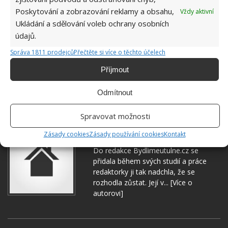
Poskytování a zobrazování reklamy a obsahu,
Vždy aktivní
Ukládání a sdělování voleb ochrany osobních
údajů.
Správa 1811 prodejců
Přečtěte si více o těchto účelech
Příjmout
Odmítnout
ČIŠTĚNÍ
KOUPELNA
ÚKLID
Spravovat možnosti
Hana Musilová
Zásady cookies
Zásady používání cookies
Kontakt
Do redakce Bydlimeutulne.cz se
přidala během svých studií a práce
redaktorky ji tak nadchla, že se
rozhodla zůstat. Její v...
[Více o
autorovi]