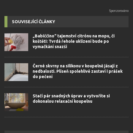
SOUVISEJÍCÍ ČLÁNKY
„Babiččino“ tajemství citrónu na mopu, či
koštěti: Tvrdá řehole uklízení bude po
vymačkání snazší
Černé skvrny na silikonu v koupelně jásají z
nedbalosti. Plíseň spolehlivě zastaví i prášek
do pečení
Stačí pár snadných úprav a vytvoříte si
dokonalou relaxační koupelnu