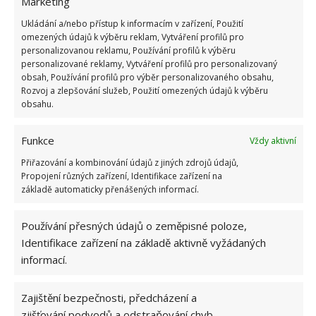
Marketing
Pozor ale, abyste se nenadýchali nebo si
Ukládání a/nebo přístup k informacím v zařízení, Použití
nepotřísnili ruce – je velmi dráždivý.
omezených údajů k výběru reklam, Vytváření profilů pro
Odlakovač na nehty. I ten může pomoci, pokud
personalizovanou reklamu, Používání profilů k výběru
personalizované reklamy, Vytváření profilů pro personalizovaný
už jiné metody nefungují.
obsah, Používání profilů pro výběr personalizovaného obsahu,
Rozvoj a zlepšování služeb, Použití omezených údajů k výběru
S pomocí těchto triků ušetříte nemalé peníze.
obsahu.
Koupelna bude navíc hygienicky čistá a svěží a vy se
nebudete muset obávat plísní.
Funkce
Vždy aktivní
Přiřazování a kombinování údajů z jiných zdrojů údajů,
Propojení různých zařízení, Identifikace zařízení na
základě automaticky přenášených informací.
Používání přesných údajů o zeměpisné poloze,
Identifikace zařízení na základě aktivně vyžádaných
informací.
Zajištění bezpečnosti, předcházení a
zjišťování podvodů a odstraňování chyb,