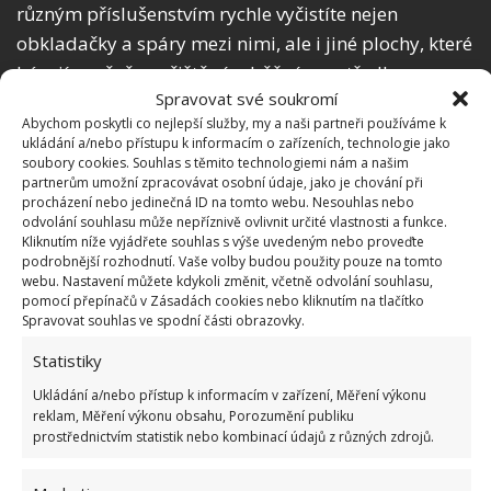
různým příslušenstvím rychle vyčistíte nejen
obkladačky a spáry mezi nimi, ale i jiné plochy, které
bývají značně znečištěné a běžné prostředky na
Spravovat své soukromí
úklid na ně nestačí.
Abychom poskytli co nejlepší služby, my a naši partneři používáme k
ukládání a/nebo přístupu k informacím o zařízeních, technologie jako
Babské rady
soubory cookies. Souhlas s těmito technologiemi nám a našim
partnerům umožní zpracovávat osobní údaje, jako je chování při
procházení nebo jedinečná ID na tomto webu. Nesouhlas nebo
Na internetu se dá vyhledat i spousta dalších
odvolání souhlasu může nepříznivě ovlivnit určité vlastnosti a funkce.
babských rad a triků, které ale ne vždy dobře
Kliknutím níže vyjádřete souhlas s výše uvedeným nebo proveďte
podrobnější rozhodnutí. Vaše volby budou použity pouze na tomto
fungují. Tyto tři ale spolehlivě odstraní zašlou špínu
webu. Nastavení můžete kdykoli změnit, včetně odvolání souhlasu,
a pomohou vám s čištění velmi zanesených míst.
pomocí přepínačů v Zásadách cookies nebo kliknutím na tlačítko
Spravovat souhlas ve spodní části obrazovky.
Čištění pomocí zubní pasty. Pomocí kartáčku a
Statistiky
pasty se dostanete i na obtížně dostupná místa
Ukládání a/nebo přístup k informacím v zařízení, Měření výkonu
a během pár minut máte opět zářivě bílé spáry.
reklam, Měření výkonu obsahu, Porozumění publiku
prostřednictvím statistik nebo kombinací údajů z různých zdrojů.
Čištění pomocí amoniaku. Stačí si zředit
amoniak s vodou a nanést na zašlou špínu.