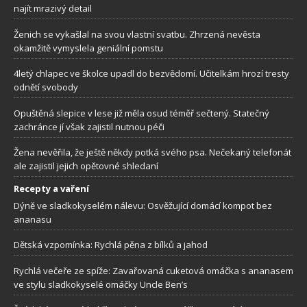
najít mrazivý detail
Ženich se vykašlal na svou vlastní svatbu. Zhrzená nevěsta
okamžitě vymyslela geniální pomstu
4letý chlapec ve školce upadl do bezvědomí. Učitelkám hrozí tresty
odnětí svobody
Opuštěná slepice v lese již měla osud téměř sečtený. Statečný
zachránce jí však zajistil nutnou péči
Žena nevěřila, že ještě někdy potká svého psa. Nečekaný telefonát
ale zajistil jejich opětovné shledaní
Recepty a vaření
Dýně ve sladkokyselém nálevu: Osvěžující domácí kompot bez
ananasu
Dětská vzpomínka: Rychlá pěna z bílků a jahod
Rychlá večeře ze spíže: Zavařovaná cuketová omáčka s ananasem
ve stylu sladkokyselé omáčky Uncle Ben’s