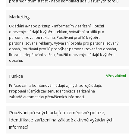
prostřednictvím statistik nebo kombinací údajů z různých zdrojů.
Marketing
Ukládání a/nebo přístup k informacím v zařízení, Použití
omezených údajů k výběru reklam, Vytváření profilů pro
personalizovanou reklamu, Používání profilů k výběru
personalizované reklamy, Vytváření profilů pro personalizovaný
obsah, Používání profilů pro výběr personalizovaného obsahu,
A samozřejmě po úklidu nesmí chybět pochvala a
Rozvoj a zlepšování služeb, Použití omezených údajů k výběru
nějaká odměna. Může to být společná večeře v
obsahu.
restauraci, ale i to, že upečete oblíbený zákusek. I
když si dítě uklízí svůj nepořádek, poděkujte mu za
Funkce
Vždy aktivní
spolupráci. Pochvalte také dítě vždy, když si samo
Přiřazování a kombinování údajů z jiných zdrojů údajů,
od sebe uklidí. Tyto návyky mu budou v budoucnu k
Propojení různých zařízení, Identifikace zařízení na
základě automaticky přenášených informací.
dobru a hlavně se především u kluků pak nestává, že
berou úklid manželky za samozřejmost a neumí za
Používání přesných údajů o zeměpisné poloze,
něj poděkovat.
Identifikace zařízení na základě aktivně vyžádaných
informací.
Obrázky: stayathomemum