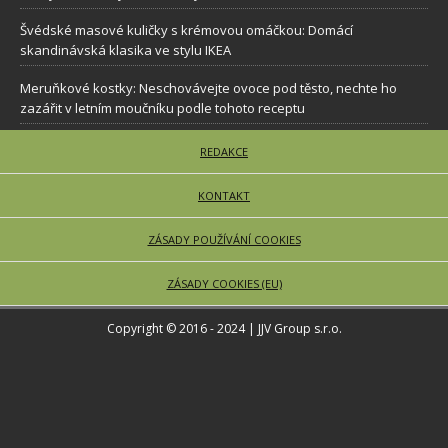
Švédské masové kuličky s krémovou omáčkou: Domácí
skandinávská klasika ve stylu IKEA
Meruňkové kostky: Neschovávejte ovoce pod těsto, nechte ho
zazářit v letním moučníku podle tohoto receptu
REDAKCE
KONTAKT
ZÁSADY POUŽÍVÁNÍ COOKIES
ZÁSADY COOKIES (EU)
Copyright © 2016 - 2024 | JJV Group s.r.o.