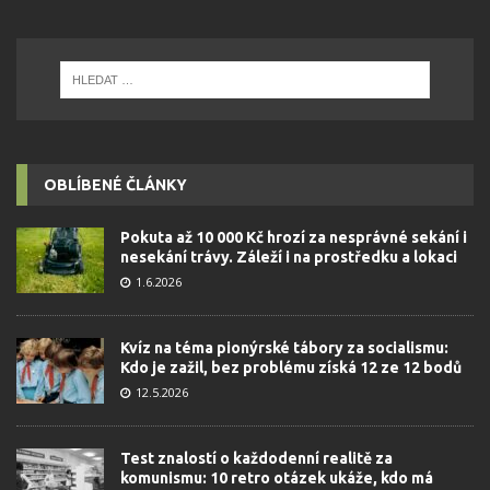
OBLÍBENÉ ČLÁNKY
Pokuta až 10 000 Kč hrozí za nesprávné sekání i
nesekání trávy. Záleží i na prostředku a lokaci
1.6.2026
Kvíz na téma pionýrské tábory za socialismu:
Kdo je zažil, bez problému získá 12 ze 12 bodů
12.5.2026
Test znalostí o každodenní realitě za
komunismu: 10 retro otázek ukáže, kdo má