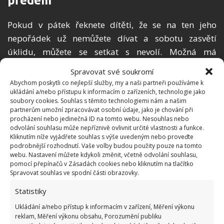
předem
Pokud v pátek řeknete dítěti, že se na ten jeho
nepořádek už nemůžete dívat a sobotu zasvětí
úklidu, můžete se setkat s nevolí. Možná má
domluvené rande nebo jiný plán s kamarády. Úklid
Spravovat své soukromí
sice proběhne, ale za cenu hádky a možná i slz. Tím
Abychom poskytli co nejlepší služby, my a naši partneři používáme k
si úklid dítě spojí s něčím nepříjemným. Proto o
ukládání a/nebo přístupu k informacím o zařízeních, technologie jako
soubory cookies. Souhlas s těmito technologiemi nám a našim
svém plánu, že si dítě v sobotu uklidí pořádně pokoj,
partnerům umožní zpracovávat osobní údaje, jako je chování při
informujte svého potomka již třeba v úterý či ve
procházení nebo jedinečná ID na tomto webu. Nesouhlas nebo
odvolání souhlasu může nepříznivě ovlivnit určité vlastnosti a funkce.
středu. Pro jistotu mu to ještě připomeňte.
Kliknutím níže vyjádřete souhlas s výše uvedeným nebo proveďte
podrobnější rozhodnutí. Vaše volby budou použity pouze na tomto
webu. Nastavení můžete kdykoli změnit, včetně odvolání souhlasu,
pomocí přepínačů v Zásadách cookies nebo kliknutím na tlačítko
Spravovat souhlas ve spodní části obrazovky.
Statistiky
Ukládání a/nebo přístup k informacím v zařízení, Měření výkonu
reklam, Měření výkonu obsahu, Porozumění publiku