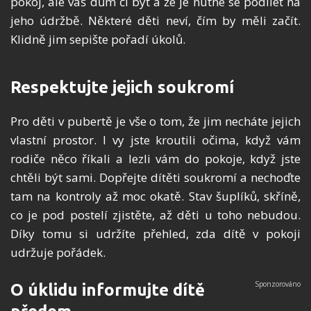
pokoj, ale váš dům či byt a že je nutné se podílet na
jeho údržbě. Některé děti neví, čím by měli začít.
Klidně jim sepište pořadí úkolů.
Respektujte jejich soukromí
Pro děti v pubertě je vše o tom, že jim necháte jejich
vlastní prostor. I vy jste kroutili očima, když vám
rodiče něco říkali a lezli vám do pokoje, když jste
chtěli být sami. Dopřejte dítěti soukromí a nechoďte
tam na kontroly až moc okatě. Stav šuplíků, skříně,
co je pod postelí zjistěte, až děti u toho nebudou.
Díky tomu si udržíte přehled, zda dítě v pokoji
udržuje pořádek.
O úklidu informujte dítě