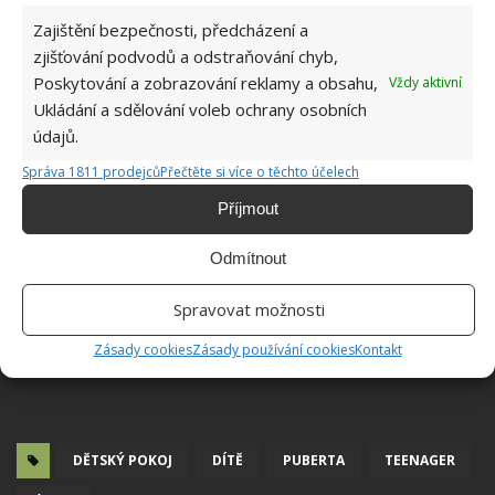
Zajištění bezpečnosti, předcházení a
zjišťování podvodů a odstraňování chyb,
Poskytování a zobrazování reklamy a obsahu,
Vždy aktivní
Ukládání a sdělování voleb ochrany osobních
údajů.
Správa 1811 prodejců
Přečtěte si více o těchto účelech
Příjmout
Odmítnout
Spravovat možnosti
Zásady cookies
Zásady používání cookies
Kontakt
DĚTSKÝ POKOJ
DÍTĚ
PUBERTA
TEENAGER