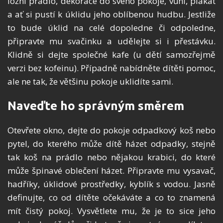
ložní prádlo, dekorace do svého pokoje, vůni, plakát
a ať si pustí k úklidu jeho oblíbenou hudbu. Jestliže
to bude úklid na celé dopoledne či odpoledne,
připravte mu svačinku a udělejte si i přestávku.
Klidně si dejte společné kafe (u dětí samozřejmě
verzi bez kofeinu). Případně nabídněte dítěti pomoc,
ale ne tak, že většinu pokoje uklidíte sami.
Naveďte ho správným směrem
Otevřete okno, dejte do pokoje odpadkový koš nebo
pytel, do kterého může dítě házet odpadky, stejně
tak koš na prádlo nebo nějakou krabici, do které
může špinavé oblečení házet. Připravte mu vysavač,
hadříky, úklidové prostředky, kyblík s vodou. Jasně
definujte, co od dítěte očekáváte a co to znamená
mít čistý pokoj. Vysvětlete mu, že je to sice jeho