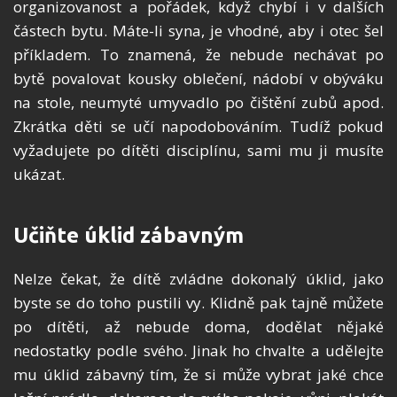
organizovanost a pořádek, když chybí i v dalších
částech bytu. Máte-li syna, je vhodné, aby i otec šel
příkladem. To znamená, že nebude nechávat po
bytě povalovat kousky oblečení, nádobí v obýváku
na stole, neumyté umyvadlo po čištění zubů apod.
Zkrátka děti se učí napodobováním. Tudíž pokud
vyžadujete po dítěti disciplínu, sami mu ji musíte
ukázat.
Učiňte úklid zábavným
Nelze čekat, že dítě zvládne dokonalý úklid, jako
byste se do toho pustili vy. Klidně pak tajně můžete
po dítěti, až nebude doma, dodělat nějaké
nedostatky podle svého. Jinak ho chvalte a udělejte
mu úklid zábavný tím, že si může vybrat jaké chce