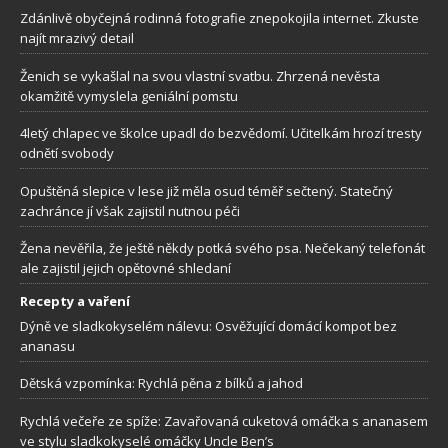
Zdánlivě obyčejná rodinná fotografie znepokojila internet. Zkuste
najít mrazivý detail
Ženich se vykašlal na svou vlastní svatbu. Zhrzená nevěsta
okamžitě vymyslela geniální pomstu
4letý chlapec ve školce upadl do bezvědomí. Učitelkám hrozí tresty
odnětí svobody
Opuštěná slepice v lese již měla osud téměř sečtený. Statečný
zachránce jí však zajistil nutnou péči
Žena nevěřila, že ještě někdy potká svého psa. Nečekaný telefonát
ale zajistil jejich opětovné shledaní
Recepty a vaření
Dýně ve sladkokyselém nálevu: Osvěžující domácí kompot bez
ananasu
Dětská vzpomínka: Rychlá pěna z bílků a jahod
Rychlá večeře ze spíže: Zavařovaná cuketová omáčka s ananasem
ve stylu sladkokyselé omáčky Uncle Ben’s