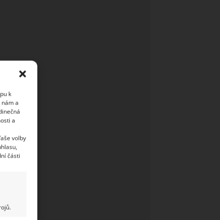
upu k
i nám a
edinečná
osti a
Vaše volby
uhlasu,
ní části
ojů.