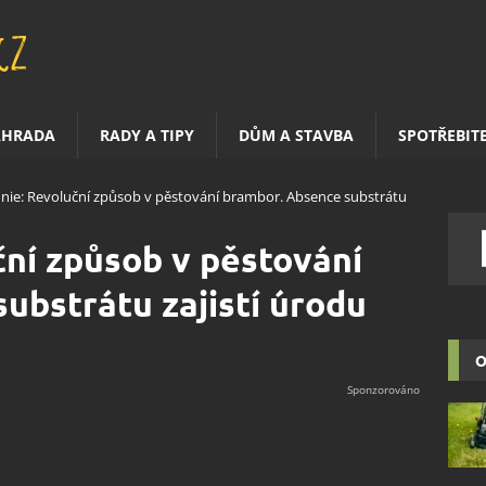
AHRADA
RADY A TIPY
DŮM A STAVBA
SPOTŘEBIT
nie: Revoluční způsob v pěstování brambor. Absence substrátu
ní způsob v pěstování
ubstrátu zajistí úrodu
O