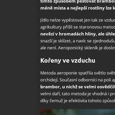
tímto způsobem pěstovat brambory 
méně místa a nejlepší rostliny lze 
Jídlo nelze vypěstovat jen tak ze vzd
agrikultury přišli se staronovou met
nevězí v hromadách hlíny, ale
úhle
snazší je sklízet, a navíc se zjednodu
ale není. Aeroponický skleník je dos
Kořeny ve vzduchu
Metoda aeroponie spatřila světlo svět
orchidejí. Současní odborníci na poli a
brambor, u nichž se velmi osvědči
velmi daří, tato metoda je vhodná i p
díky čemuž je efektivita tohoto způs