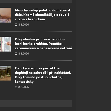
Mouchy raději poletí o domácnost
dále. Kromě chemikálií je odpudí i
citron s hřebíčkem
8.8.2026
Díky vhodné přípravě nebudou
letní horka problém. Pomůže i
zatemňování a načasované větrání
8.8.2026
Okurky a kopr se perfektně
doplňují na zahradě i při nakládání.
Díky tomuto postupu chutnají
fantasticky
8.8.2026