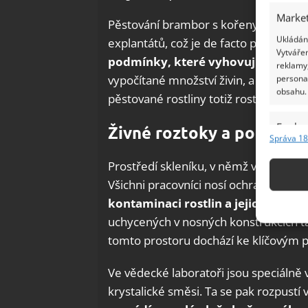
Market
Pěstování brambor s kořeny ve vzduc
Ukládání
explantátů, což je de facto pěstování 
Vytvářen
podmínky, které vyhovují konkrét
reklamy,
vypočítané množství živin, a navíc m
persona
obsahu.
pěstované rostliny totiž rostou velmi r
Funkc
Živné roztoky a počítače
Správa 18
Přiřazov
Identifi
Prostředí skleníku, v němž vědci bramb
Všichni pracovníci nosí ochranné oděvy
Použív
kontaminaci rostlin a jejich prostř
základ
uchycených v nosných konstrukcích ta
tomto prostoru dochází ke klíčovým 
Zajišt
odstra
Ve vědecké laboratoři jsou speciálně 
Ukládá
krystalické směsi. Ta se pak rozpustí