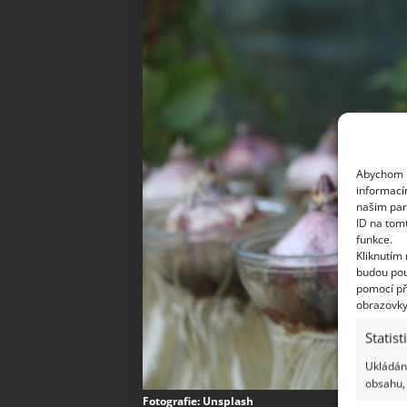
Abychom p
informací
našim par
ID na tom
funkce.
Kliknutím
budou pou
pomocí př
obrazovky
Statist
Ukládání
obsahu, 
Fotografie: Unsplash