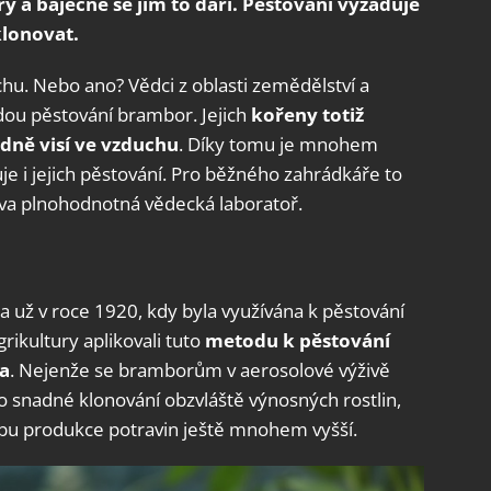
a báječně se jim to daří. Pěstování vyžaduje
klonovat.
uchu. Nebo ano? Vědci z oblasti zemědělství a
odou pěstování brambor. Jejich
kořeny totiž
dně visí ve vzduchu
. Díky tomu je mnohem
šuje i jejich pěstování. Pro běžného zahrádkáře to
lova plnohodnotná vědecká laboratoř.
a už v roce 1920, kdy byla využívána k pěstování
grikultury aplikovali tuto
metodu k pěstování
la
. Nejenže se bramborům v aerosolové výživě
ro snadné klonování obzvláště výnosných rostlin,
obu produkce potravin ještě mnohem vyšší.