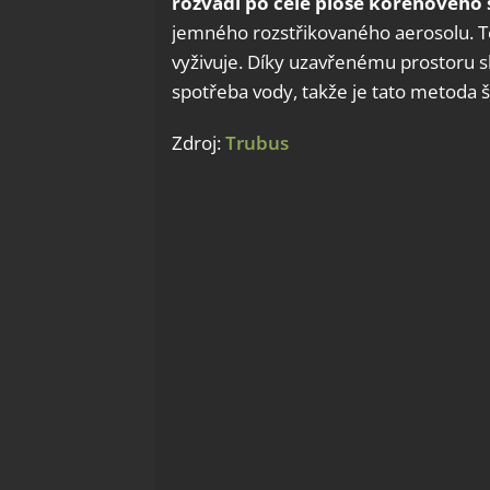
rozvádí po celé ploše kořenového 
jemného rozstřikovaného aerosolu. Te
vyživuje. Díky uzavřenému prostoru sk
spotřeba vody, takže je tato metoda š
Zdroj:
Trubus