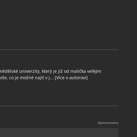
ědělské univerzity, který je již od malička velkým
še, co je možné najít v j...
[Více o autorovi]