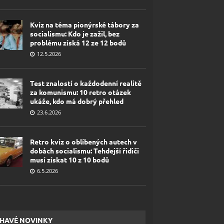
Kvíz na téma pionýrské tábory za
socialismu: Kdo je zažil, bez
problému získá 12 ze 12 bodů
12.5.2026
Test znalostí o každodenní realitě
za komunismu: 10 retro otázek
ukáže, kdo má dobrý přehled
23.6.2026
Retro kvíz o oblíbených autech v
dobách socialismu: Tehdejší řidiči
musí získat 10 z 10 bodů
6.5.2026
HAVÉ NOVINKY