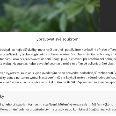
Spravovat své soukromí
oskytli co nejlepší služby, my a naši partneři používáme k ukládání a/nebo příst
m o zařízeních, technologie jako soubory cookies. Souhlas s těmito technologiem
tnerům umožní zpracovávat osobní údaje, jako je chování při procházení nebo j
to webu. Nesouhlas nebo odvolání souhlasu může nepříznivě ovlivnit určité vlastn
 níže vyjádřete souhlas s výše uvedeným nebo proveďte podrobnější rozhodnutí. 
žity pouze na tomto webu. Nastavení můžete kdykoli změnit, včetně odvolání so
epínačů v Zásadách cookies nebo kliknutím na tlačítko Spravovat souhlas ve spod
.
iky
 a/nebo přístup k informacím v zařízení, Měření výkonu reklam, Měření výkonu
Porozumění publiku prostřednictvím statistik nebo kombinací údajů z různých zdr