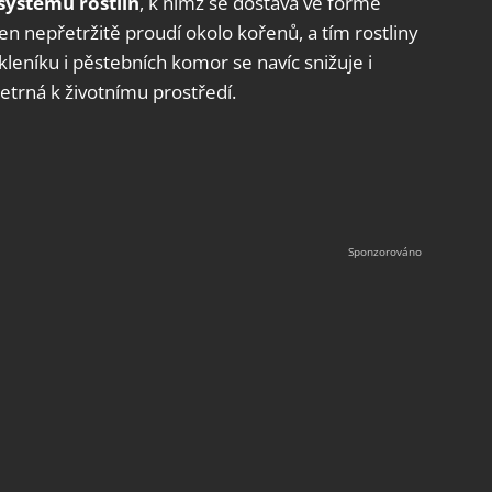
systému rostlin
, k nimž se dostává ve formě
n nepřetržitě proudí okolo kořenů, a tím rostliny
leníku i pěstebních komor se navíc snižuje i
etrná k životnímu prostředí.