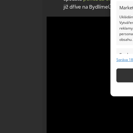
již dříve na BydlímeÚtulně.
Market
Ukládání
Vytvářen
reklamy,
persona
obsahu.
Funkc
Správa 18
Přiřazov
Identifi
Použív
základ
Zajišt
odstra
Ukládá