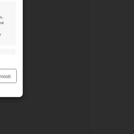
m,
ané
u
y aktivní
nosti
y aktivní