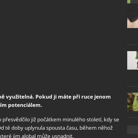
ně využitelná. Pokud ji máte při ruce jenom
ejím potenciálem.
vo přesvědčilo již počátkem minulého století, kdy se
 Od té doby uplynula spousta času, během něhož
, které jim alobal může usnadnit.