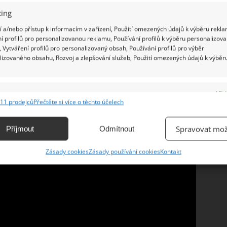
ing
 a/nebo přístup k informacím v zařízení, Použití omezených údajů k výběru rekla
í profilů pro personalizovanou reklamu, Používání profilů k výběru personalizov
 Vytváření profilů pro personalizovaný obsah, Používání profilů pro výběr
lizovaného obsahu, Rozvoj a zlepšování služeb, Použití omezených údajů k výběr
e
Vžd
11 prodejců
Přečtěte si více o těchto účelech
ání a kombinování údajů z jiných zdrojů údajů, Propojení různých zařízení,
kace zařízení na základě automaticky přenášených informací.
Spravovat mož
Příjmout
Odmítnout
ání přesných údajů o zeměpisné poloze, Identifikace zařízení na
Zásady cookies
Zásady používání cookies
Kontakt
ě aktivně vyžádaných informací.
ění bezpečnosti, předcházení a zjišťování podvodů a
ňování chyb, Poskytování a zobrazování reklamy a obsahu,
Vžd
ní a sdělování voleb ochrany osobních údajů.