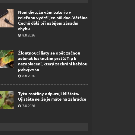
Není divu, že vám baterie v
telefonu vydrží jen půl dne. Většina
Čechů dělá při nabíjení zásadní
chybu
8.8.2026
Žloutnoucí listy se opět začnou
zelenat lusknutím prstů: Tip k
nezaplacení, který zachrání každou
pokojovku
8.8.2026
Tyto rostliny odpuzují klíšťata.
Ujistěte se, že je máte na zahrádce
7.8.2026