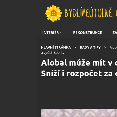
INTERIÉR
REKONSTRUKCE
Z
HLAVNÍ STRÁNKA
RADY A TIPY
Alob
a vyčistí šperky
Alobal může mít v 
Sníží i rozpočet za