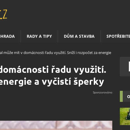
AHRADA
RADY A TIPY
DŮM A STAVBA
SPOTŘEBIT
al může mít v domácnosti řadu využití. Sníží i rozpočet za energie
domácnosti řadu využití.
 energie a vyčistí šperky
O