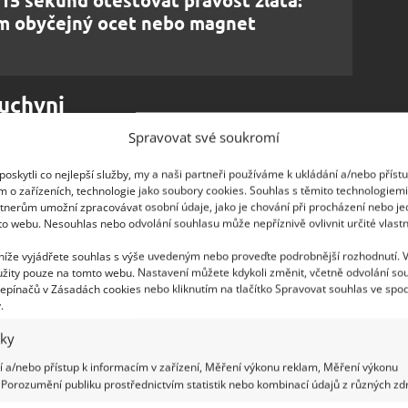
15 sekund otestovat pravost zlata:
 obyčejný ocet nebo magnet
kuchyni
Spravovat své soukromí
lo by se říct, rub a líc. Zatímco matný rub podle
 chladu, lesklý líc naopak udrží pokrm teplý. A zajistí
oskytli co nejlepší služby, my a naši partneři používáme k ukládání a/nebo příst
m o zařízeních, technologie jako soubory cookies. Souhlas s těmito technologiem
rilování.
tnerům umožní zpracovávat osobní údaje, jako je chování při procházení nebo j
to webu. Nesouhlas nebo odvolání souhlasu může nepříznivě ovlivnit určité vlastn
s alobalem na dně nasypte trochu soli a zalijte
kovou fólií a solí pak dokáže skvěle vyčistit zašlé
 níže vyjádřete souhlas s výše uvedeným nebo proveďte podrobnější rozhodnutí. 
žity pouze na tomto webu. Nastavení můžete kdykoli změnit, včetně odvolání so
ob čištění je vhodný jen na šperky bez ozdobných
epínačů v Zásadách cookies nebo kliknutím na tlačítko Spravovat souhlas ve spod
.
pnost alobalu se hodí, například když chcete
iky
a nechcete se zbytečně zdržovat. Kousek alobalu
 a/nebo přístup k informacím v zařízení, Měření výkonu reklam, Měření výkonu
hlícím prkně. Stejný princip vám pak ušetří i
Porozumění publiku prostřednictvím statistik nebo kombinací údajů z různých zdr
yž dáte alobal na zeď za radiátorem, jak jsme psali