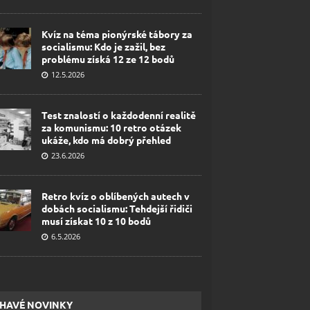
Kvíz na téma pionýrské tábory za
socialismu: Kdo je zažil, bez
problému získá 12 ze 12 bodů
12.5.2026
Test znalostí o každodenní realitě
za komunismu: 10 retro otázek
ukáže, kdo má dobrý přehled
23.6.2026
Retro kvíz o oblíbených autech v
dobách socialismu: Tehdejší řidiči
musí získat 10 z 10 bodů
6.5.2026
HAVÉ NOVINKY