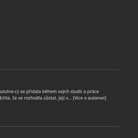
tulne.cz se přidala během svých studií a práce
chla, že se rozhodla zůstat. Její v...
[Více o autorovi]