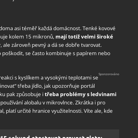
má doma asi téměř každá domácnost. Tenké kovové
hybuje kolem 15 mikronů,
mají totiž velmi široké
ý, ale zároveň pevný a dá se dobře tvarovat.
 poškodit, se často kombinuje s papírem nebo
 reakci s kyslíkem a vysokými teplotami se
novat“ třeba jídlo, jak upozorňuje portál
íku pak způsobuje i
třeba problémy s ledvinami
používání alobalu v mikrovlnce. Zkrátka i pro
, platí určité hranice využitelnosti. Víte ale, kde