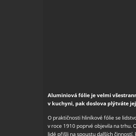
Aluminiová fólie je velmi všestran
v kuchyni, pak doslova plýtváte j
O praktičnosti hliníkové fólie se lidst
v roce 1910 poprvé objevila na trhu.
lidé přišli na spoustu dalších činností