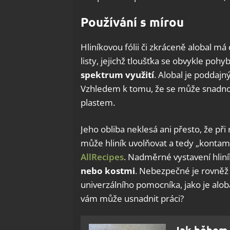
Používání s mírou
Hliníkovou fólii či zkráceně alobal 
listy, jejichž tloušťka se obvykle po
spektrum využití
. Alobal je poddajn
Vzhledem k tomu, že se může snadno
plastem.
Jeho obliba neklesá ani přesto, že při
může hliník uvolňovat a tedy „kontami
AllRecipes
. Nadměrné vystavení hlin
nebo kostmi
. Nebezpečné je rovněž 
univerzálního pomocníka, jako je alobal
vám může usnadnit práci?